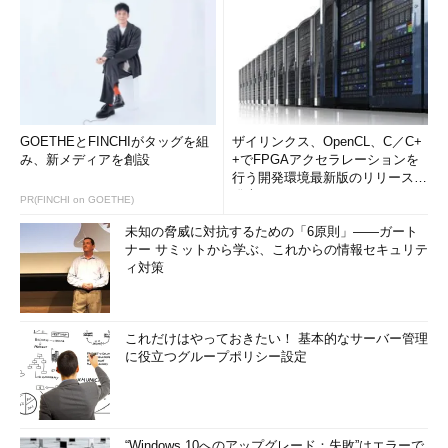
GOETHEとFINCHIがタッグを組
ザイリンクス、OpenCL、C／C+
み、新メディアを創設
+でFPGAアクセラレーションを
行う開発環境最新版のリリースを
発表
PR(FINCHI on GOETHE)
未知の脅威に対抗するための「6原則」――ガート
ナー サミットから学ぶ、これからの情報セキュリテ
ィ対策
これだけはやっておきたい！ 基本的なサーバー管理
に役立つグループポリシー設定
“Windows 10へのアップグレード：失敗”はエラーで