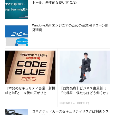
トール、基本的な使い方 (1/2)
Windows系ITエンジニアのための産業用ドローン開
発環境
日本発のセキュリティ会議、新機
【西野亮廣】ビジネス書最新刊
軸とIoTと、今後の広がりと
『北極星 僕たちはどう働くか』
PR(FINCHI on GOETHE)
コネクテッドカーのセキュリティリスクは制御シス