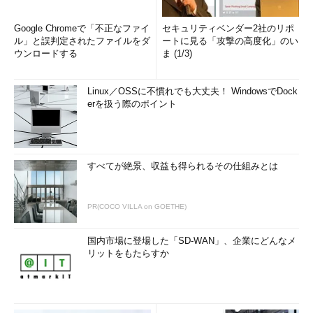
Google Chromeで「不正なファイ
セキュリティベンダー2社のリポ
ル」と誤判定されたファイルをダ
ートに見る「攻撃の高度化」のい
ウンロードする
ま (1/3)
Linux／OSSに不慣れでも大丈夫！ WindowsでDock
erを扱う際のポイント
すべてが絶景、収益も得られるその仕組みとは
PR(COCO VILLA on GOETHE)
国内市場に登場した「SD-WAN」、企業にどんなメ
リットをもたらすか