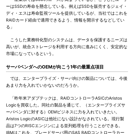
ーはSSDの寿命を懸念している。例えばSSDを販売するジェイ・
ディ・エスは寿命監視ツールを提供しているが、当社ではこれを
RAIDカード経由で適用できるよう、情報を開示するなどしてい
る」
こうした業務特化型のシステムは、データを保護するニーズは
高いが、統合ストレージを利用する方向に進みにくく、安定的な
市場になっているという。
サーバベンダへのOEMが向こう1年の最重点項目
では、エンタープライズ・サーバ向けの製品については、今後
あまり力を入れていかないのだろうか。
「昨年米アダプテックは、RAIDコントローラASICのAristos
Logicを買収した。同社の製品を通じて、（エンタープライズサ
ーバベンダに対する）OEMビジネスに力を入れていきたい。
Aristos LogicのASICは他社にない設計がなされている。現行製
品は7つのRISCエンジンによる並列処理を行うことができる。
IBMはこれを、ブレードサーバ用のSAS RAIDコントローラカー