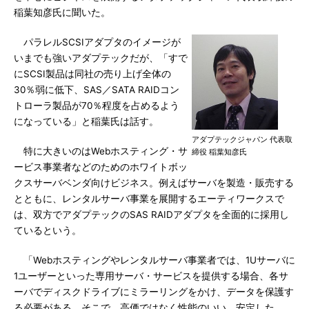
稲葉知彦氏に聞いた。
パラレルSCSIアダプタのイメージが
いまでも強いアダプテックだが、「すで
にSCSI製品は同社の売り上げ全体の
30％弱に低下、SAS／SATA RAIDコン
トローラ製品が70％程度を占めるよう
になっている」と稲葉氏は話す。
アダプテックジャパン 代表取
特に大きいのはWebホスティング・サ
締役 稲葉知彦氏
ービス事業者などのためのホワイトボッ
クスサーバベンダ向けビジネス。例えばサーバを製造・販売する
とともに、レンタルサーバ事業を展開するエーティワークスで
は、双方でアダプテックのSAS RAIDアダプタを全面的に採用し
ているという。
「Webホスティングやレンタルサーバ事業者では、1Uサーバに
1ユーザーといった専用サーバ・サービスを提供する場合、各サ
ーバでディスクドライブにミラーリングをかけ、データを保護す
る必要がある。そこで、高価ではなく性能のいい、安定した