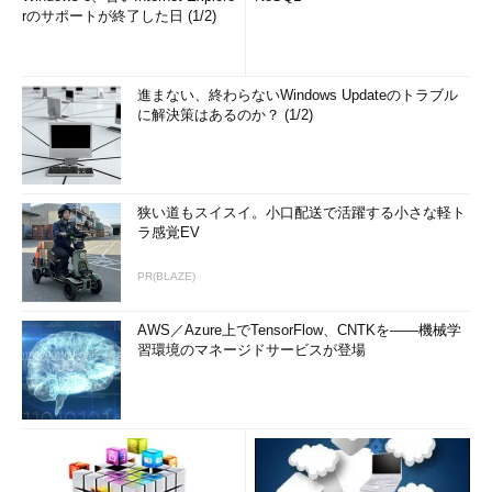
rのサポートが終了した日 (1/2)
進まない、終わらないWindows Updateのトラブル
に解決策はあるのか？ (1/2)
狭い道もスイスイ。小口配送で活躍する小さな軽ト
ラ感覚EV
PR(BLAZE)
AWS／Azure上でTensorFlow、CNTKを――機械学
習環境のマネージドサービスが登場