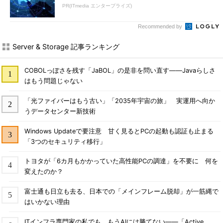
PR(ITmedia エンタープライズ)
Recommended by
Server & Storage 記事ランキング
COBOLっぽさを残す「JaBOL」の是非を問い直す――Javaらしさ
はもう問題じゃない
「光ファイバーはもう古い」「2035年宇宙の旅」 実運用へ向か
うデータセンター新技術
Windows Updateで要注意 甘く見るとPCの起動も認証も止まる
「3つのセキュリティ移行」
トヨタが「6カ月もかかっていた高性能PCの調達」を不要に 何を
変えたのか？
富士通も日立も去る、日本での「メインフレーム脱却」が一筋縄で
はいかない理由
ITインフラ専門家の私でも、もうAIには勝てない――「Active