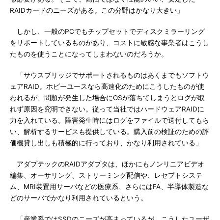
RAIDカードのニーズがある。この分野はかなり大きい」
しかし、一般のPCでもチップセットでディスクミラーリング
をサポートしているものがあり、コストに敏感な事業者はこうし
たものを使うことになってしまわないのだろうか。
「サウスブリッジでサポートされるものはあくまでもソフトウ
ェアRAID。ホビーユースなら高速化のためにこうしたものが使
われるが、問題が発生した場合にOSが落ちてしまうとログが取
れず原因を究明できない。従って当社ではハードウェアRAIDに
力を入れている。障害発生時にはログをファイルで送付してもら
い、解析するサービスも提供している。購入前の検証のための評
価機貸し出しも積極的に行っており、かなり利用されている」
アダプテックのRAIDアダプタは、ほかにもノンリニアビデオ
編集、オーサリング、ストリーミング配信や、レセプトシステ
ム、MRI装置用サーバなどの医療系、さらにはFA、半導体製造な
どのサーバでかなり利用されているという。
「産業系ではSSDのニーズが高まっているが、こうしたユーザ