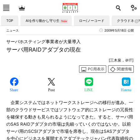
TOP
AIを作り動かし守り生かす
ロー/ノーコード
クラウドネイ
ニュース
2009年5月18日 公開
サーバホスティング事業者が大量導入
サーバ用RAIDアダプタの現在
[三木泉，＠IT]
PC用表示
関連情報
Share
Post
LINE
Hatena
企業システムではネットワークストレージへの移行が進み、一
部のクラウドサービスではソフトウェア的にストレージの冗長性
を確保する動きも見られるようになってきた。すると、サーバ用
のSAS RAIDアダプタの市場は先細っていくのではないか。以前
サーバ用のSCSIアダプタで市場を席巻し、現在はSASアダプタ
を中心にビジネスを展開するアダプテックジャパン代表取締役の