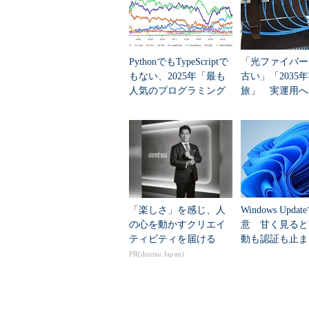
図6 セキュリティポリシーを設
【注3】
PythonでもTypeScriptで
「光ファイバー
ローカルセキュリティポリシーの開
もない、2025年「最も
古い」「2035
で開いてください。
人気のプログラミング
旅」 実運用へ
言語」
データセンター
3. 「ソフトウェア制限のポ
「楽しさ」を感じ、人
Windows Upda
の心を動かすクリエイ
意 甘く見ると
ティビティを届ける
動も認証も止ま
のセキュリティ
PR(dentsu Japan)
図7 ソフトウェア制限の