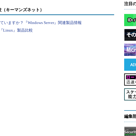
注目
右クリックしてください。右クリックのメニューより
較（キーマンズネット）
します。
すか？『Windows Server』関連製品情報
Linux』製品比較
スタリスクを2つ）と入力してください。「*」と「*」
編集
、「Unicode制御文字の挿入」→「RLO Start
rride」を選択します。「OK」ボタンをクリックし画面を閉じてく