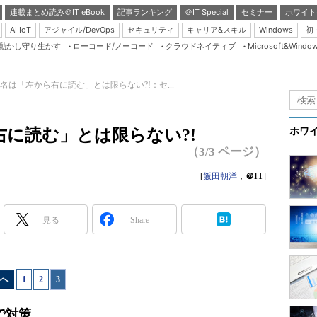
連載まとめ読み＠IT eBook
記事ランキング
＠IT Special
セミナー
ホワイト
AI IoT
アジャイル/DevOps
セキュリティ
キャリア&スキル
Windows
初
り動かし守り生かす
ローコード/ノーコード
クラウドネイティブ
Microsoft&Windo
Server & Storage
HTML5 + UX
名は「左から右に読む」とは限らない?!：セ...
Smart & Social
Coding Edge
に読む」とは限らない?!
ホワ
Java Agile
（3/3 ページ）
Database Expert
[
飯田朝洋
，
＠IT
]
Linux ＆ OSS
Master of IP Networ
見る
Share
Security & Trust
Test & Tools
へ
1
|
2
|
3
Insider.NET
ブログ
で対策