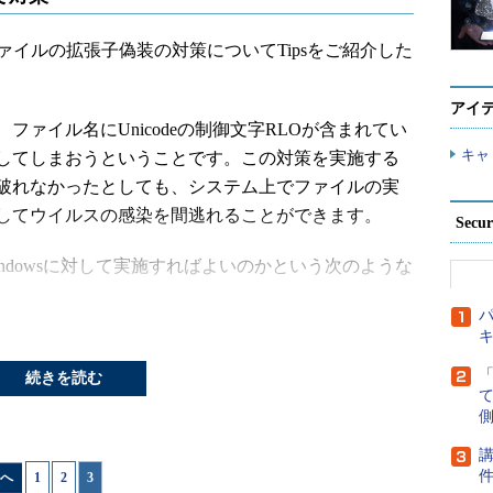
イルの拡張子偽装の対策についてTipsをご紹介した
アイ
ァイル名にUnicodeの制御文字RLOが含まれてい
キャ
してしまおうということです。この対策を実施する
破れなかったとしても、システム上でファイルの実
してウイルスの感染を間逃れることができます。
Secu
dowsに対して実施すればよいのかという次のような
パ
「ファイル名を指定して実行」を選んでください。
続きを読む
側
講
へ
1
|
2
|
3