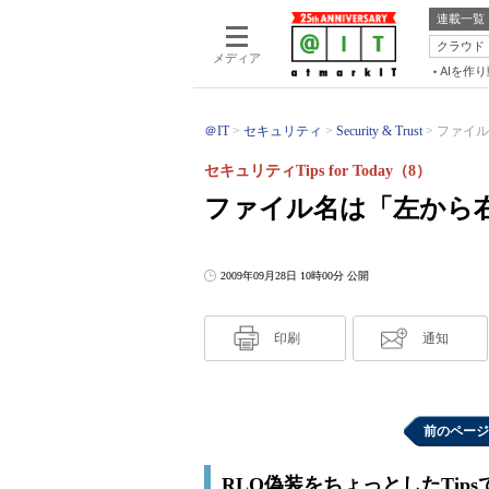
連載一覧
クラウド
メディア
AIを作
＠IT
セキュリティ
Security & Trust
ファイル
セキュリティTips for Today（8）
ファイル名は「左から右
2009年09月28日 10時00分 公開
印刷
通知
前のページ
RLO偽装をちょっとしたTips