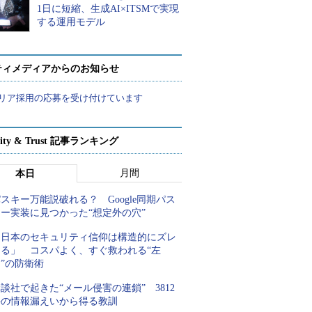
1日に短縮、生成AI×ITSMで実現
する運用モデル
ティメディアからのお知らせ
リア採用の応募を受け付けています
rity & Trust 記事ランキング
月間
本日
スキー万能説破れる？ Google同期パス
キー実装に見つかった“想定外の穴”
「日本のセキュリティ信仰は構造的にズレ
てる」 コスパよく、すぐ救われる“左
”の防衛術
談社で起きた“メール侵害の連鎖” 3812
件の情報漏えいから得る教訓