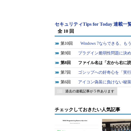
セキュリティTips for Today 連載一
全 10 回
10
Windows 7ならできる、
9
プラグイン脆弱性問題に決
図5 スタートメニューを
8
ファイル名は「左から右に読
2. 「secpol.msc」と入
7
ゴシップへの好奇心を「実
キュリティポリシーが起動さ
6
アイコン偽装に負けない秘
過去の連載記事が 5 件あります
チェックしておきたい人気記事