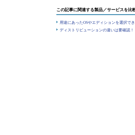
4. 「追加の規則」を選択し
この記事に関連する製品／サービスを比
「新しいパスの規則」を選択
用途にあったOSやエディションを選択できていま
ディストリビューションの違いは要確認！『
図8 パスの規則を作成
5. 「パス」欄に「**」（ア
の間にカーソルを合わせ右クリックし
of right-to-left ove