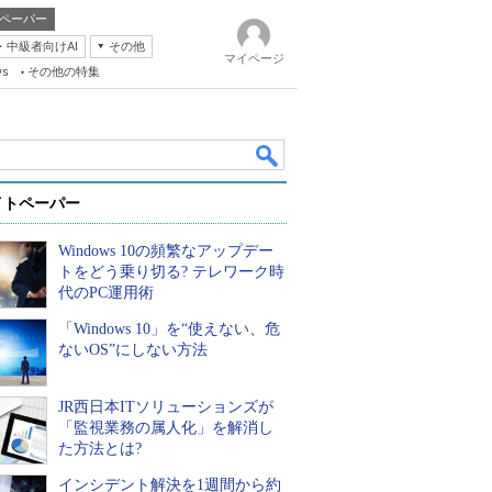
ペーパー
・中級者向けAI
その他
マイページ
ws
その他の特集
イトペーパー
Windows 10の頻繁なアップデー
トをどう乗り切る? テレワーク時
代のPC運用術
「Windows 10」を“使えない、危
k
ないOS”にしない方法
JR西日本ITソリューションズが
「監視業務の属人化」を解消し
た方法とは?
インシデント解決を1週間から約