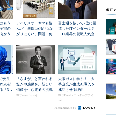
定するためsecpol.mscを実行
＠IT e
はもう
アイリスオーヤマも悩
富士通を抜いて2位に躍
き方はこれ以外にも方法がありますので、お好みの方法
年宇宙の
んだ「無線LANがつな
進したITベンダーは？
向かう
がりにくい」問題 何
IT業界の就職人気企
新技術
を変えて解決した？
業トップ20
リシー」から「新しいポリシーの作成」を選択します。
teで要注
「さすが」と言われる
大阪ガスに学ぶ！ 大
PCの起
驚きや感動を。新しい
手企業が生成AI導入を
る「3つ
価値を生む電通の挑戦
成功させる理由
移行」
PR(dentsu Japan)
PR(ITmedia エンタープライ
ズ)
Recommended by
ポリシーを新規作成する