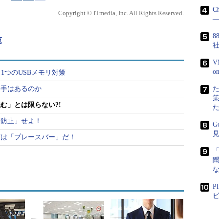
C
Copyright © ITmedia, Inc. All Rights Reserved.
―
8
覧
V
もう1つのUSBメモリ対策
め手はあるのか
開く
む」とは限らない?!
力して、「OK」ボタンをクリックしてください。ローカルセ
行防止」せよ！
G
れます
【注3】
。
策は「プレースバー」だ！
P
ビ