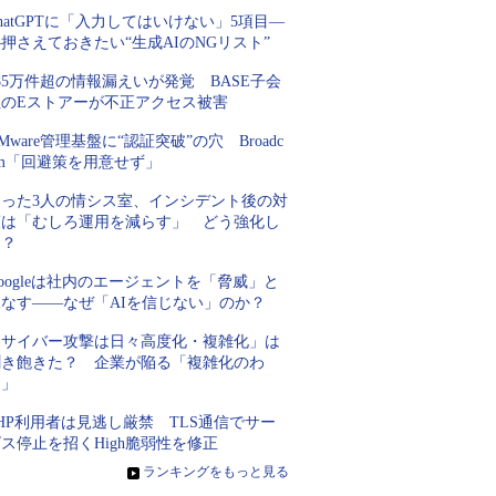
hatGPTに「入力してはいけない」5項目―
押さえておきたい“生成AIのNGリスト”
85万件超の情報漏えいが発覚 BASE子会
社のEストアーが不正アクセス被害
Mware管理基盤に“認証突破”の穴 Broadc
om「回避策を用意せず」
たった3人の情シス室、インシデント後の対
策は「むしろ運用を減らす」 どう強化し
た？
oogleは社内のエージェントを「脅威」と
見なす――なぜ「AIを信じない」のか？
「サイバー攻撃は日々高度化・複雑化」は
聞き飽きた？ 企業が陥る「複雑化のわ
な」
HP利用者は見逃し厳禁 TLS通信でサー
ス停止を招くHigh脆弱性を修正
»
ランキングをもっと見る