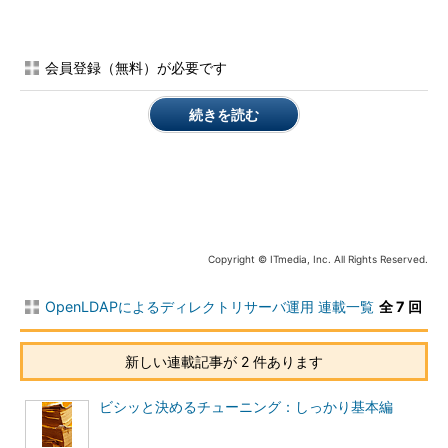
レクトリからデータベース関連ファイルを戻すリカバリ処理を行
っています。
会員登録（無料）が必要です
*** 一部省略されたコンテンツがあります。
PC版でご覧くださ
い。
***
続きを読む
ここでは、元のバックエンドデータベースディレクトリである
「/usr/local/openldap-2.4.16/var/openldap-data」にあるファイ
ルを一時退避させた後、バックアップファイルをバックエンドデ
ータベースディレクトリへリストアし、OpenLDAPを起動させて
います。
Copyright © ITmedia, Inc. All Rights Reserved.
*** 一部省略されたコンテンツがあります。
PC版でご覧くださ
OpenLDAPによるディレクトリサーバ運用 連載一覧
い。
***
全 7 回
db_archiveによるトランザクションログファイルの確認
新しい連載記事が 2 件あります
次に紹介するコマンドは、
db_archive
コマンドです。このコ
ビシッと決めるチューニング：しっかり基本編
マンドは、運用を重ねるたびに出力され続けていくトランザクシ
ョンログファイルを確認し、Berkeley DBが利用していない削除