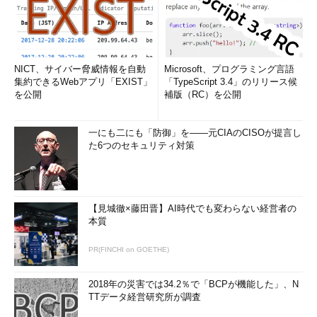
NICT、サイバー脅威情報を自動
Microsoft、プログラミング言語
集約できるWebアプリ「EXIST」
「TypeScript 3.4」のリリース候
を公開
補版（RC）を公開
一にも二にも「防御」を――元CIAのCISOが提言し
た6つのセキュリティ対策
【見城徹×藤田晋】AI時代でも変わらない経営者の
本質
PR(FINCHI on GOETHE)
2018年の災害では34.2％で「BCPが機能した」、N
TTデータ経営研究所が調査