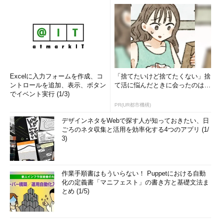
Excelに入力フォームを作成、コ
「捨てたいけど捨てたくない」捨
ントロールを追加、表示、ボタン
て活に悩んだときに会ったのは…
でイベント実行 (1/3)
PR(UR都市機構)
デザインネタをWebで探す人が知っておきたい、日
ごろのネタ収集と活用を効率化する4つのアプリ (1/
3)
作業手順書はもういらない！ Puppetにおける自動
化の定義書「マニフェスト」の書き方と基礎文法ま
とめ (1/5)