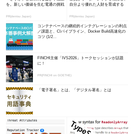
を。新しい価値を生む電通の挑戦
自分より優れた人財を育成する
db_archiveコマンド
http://www.oracle.com/technology/documentation/
PR(dentsu Japan)
PR(dentsu Japan)
berkeley-db/db/api_reference/C/db_archive.html
コンテナベースの継続的インテグレーションの利点
／課題と、CIパイプライン、Docker Build高速化の
db_checkpointコマンド
コツ (1/2...
http://www.oracle.com/technology/documentation/
berkeley-
db/db/api_reference/C/db_checkpoint.html
FINCHI主催「IVS2026」トークセッションが話題
に！
db_printlogによるトランザクションログファイ
PR(FINCHI on GOETHE)
ルの確認
「電子署名」とは、「デジタル署名」とは