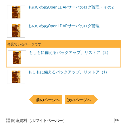
可能な（または退避可能な）ファイルとそうでないファイルを識
ものいわぬOpenLDAPサーバのログ管理・その2
別し、表示させることができます。
db_archiveコマンドは、db_hotbackupコマンドのような、コ
ものいわぬOpenLDAPサーバのログ管理
マンド実行時にデータファイルやトランザクションログファイル
をコピーしリカバリ処理までを実行するコマンドとは異なりま
す。管理者が必要なトランザクションログファイルと不必要なも
のとを識別し、別途、バックアップを行うことを主目的としたコ
もしもに備えるバックアップ、リストア（2）
マンドです。
次のコマンド例では、OpenLDAPへの更新を行い、十分なトラ
ンザクションログが出力された後、db_checkpointコマンドに
もしもに備えるバックアップ、リストア（1）
「-1」（英字「L」の小文字ではなく数字の「1」）オプションを
指定し、1度だけチェックポイントを実行させています。このよ
うに、明示的に発生させたチェックポイントにて更新データをデ
ータファイルに書き戻した後、db_archiveコマンドを実行し、退
前のページへ
次のページへ
避可能となったトランザクションログファイルを表示させていま
す。
関連資料（ホワイトペーパー）
PR
*** 一部省略されたコンテンツがあります。
PC版でご覧くださ