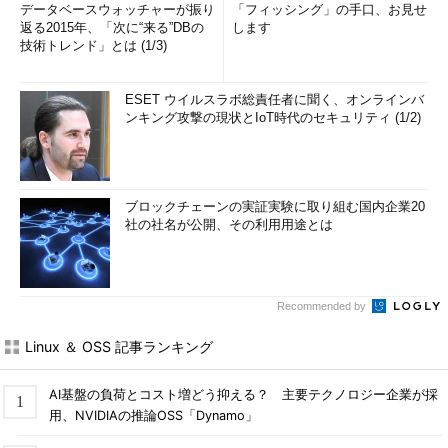
データベースウォッチャーが振り
「フィッシング」の手口、お見せ
返る2015年、「次に“来る”DBの
します
技術トレンド」とは (1/3)
ESET ウイルスラボ総責任者に聞く、オンラインバ
ンキング攻撃の現状とIoT時代のセキュリティ (1/2)
ブロックチェーンの実証実験に取り組む国内企業20
社の社名が公開、その利用用途とは
Recommended by
Linux ＆ OSS 記事ランキング
AI基盤の負荷とコスト増どう抑える？ 主要テクノロジー企業が採
用、NVIDIAの推論OSS「Dynamo」