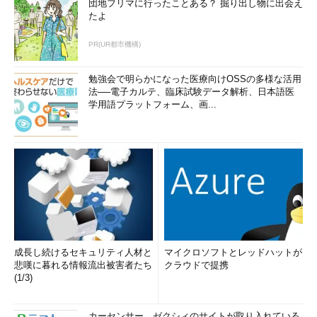
団地フリマに行ったことある？ 掘り出し物に出会え
たよ
PR(UR都市機構)
勉強会で明らかになった医療向けOSSの多様な活用
法──電子カルテ、臨床試験データ解析、日本語医
学用語プラットフォーム、画...
成長し続けるセキュリティ人材と
マイクロソフトとレッドハットが
悲嘆に暮れる情報流出被害者たち
クラウドで提携
(1/3)
カーセンサー、ゼクシィのサイトが取り入れている