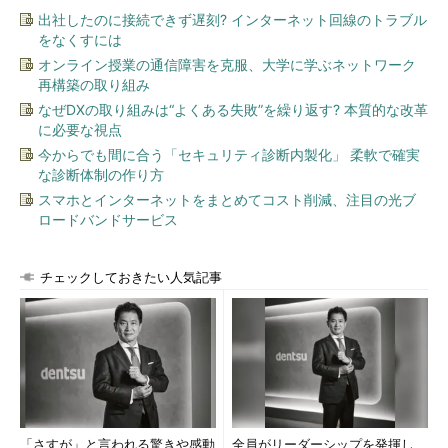
い。
***
出社したのに接続できず遅刻? インターネット回線のトラブル
をなくすには
データファイルとトランザクションログファイルのバックアップ
オンライン授業の通信障害を克服、大学に学ぶネットワーク
再構築の取り組み
次のコマンド例では、db_archiveコマンドに-sオプションを用
なぜDXの取り組みは“よくある失敗”を繰り返す? 本質的な改革
い、ある時点でのデータファイルのスナップショットを取得して
に必要な視点
います。その後は、例えば数時間置きに、リカバリ処理でのトラ
今からでも間に合う「セキュリティ診断内製化」 柔軟で確実
ンザクションログファイルの適用を目的に、Berkeley DBが利用
な診断体制の作り方
中かそうでないかにかかわらず、db_archiveコマンドに-
スマホとインターネットをまとめてコスト削減、注目の光ブ
l（「L」の小文字）オプションを付与することですべてのトラン
ロードバンドサービス
ザクションログファイルを列挙し、バックアップディレクトリへ
とコピーしています。
チェックしておきたい人気記事
*** 一部省略されたコンテンツがあります。
PC版でご覧くださ
い。
***
db_ archiveコマンド、db_checkpointコマンドの詳細は、次の
URLを参考にしてください。
関連リンク：
「さすが」と言われる驚きや感動
全員がリーダーシップを発揮し、