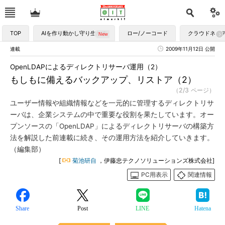
TOP
AIを作り動かし守り生かす
ロー/ノーコード
クラウドネイ
連載
2009年11月12日 公開
OpenLDAPによるディレクトリサーバ運用（2）
もしもに備えるバックアップ、リストア（2）
（2/3 ページ）
ユーザー情報や組織情報などを一元的に管理するディレクトリサ
ーバは、企業システムの中で重要な役割を果たしています。オー
プンソースの「OpenLDAP」によるディレクトリサーバの構築方
法を解説した前連載に続き、その運用方法を紹介していきます。
（編集部）
[
菊池研自
，伊藤忠テクノソリューションズ株式会社]
PC用表示
関連情報
Share
Post
LINE
Hatena