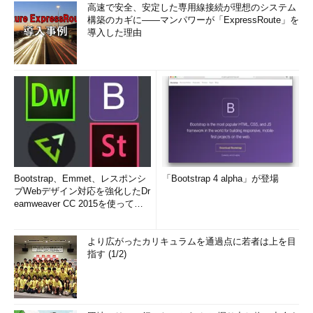
高速で安全、安定した専用線接続が理想のシステム
構築のカギに――マンパワーが「ExpressRoute」を
導入した理由
Bootstrap、Emmet、レスポンシ
「Bootstrap 4 alpha」が登場
ブWebデザイン対応を強化したDr
eamweaver CC 2015を使って
み...
より広がったカリキュラムを通過点に若者は上を目
指す (1/2)