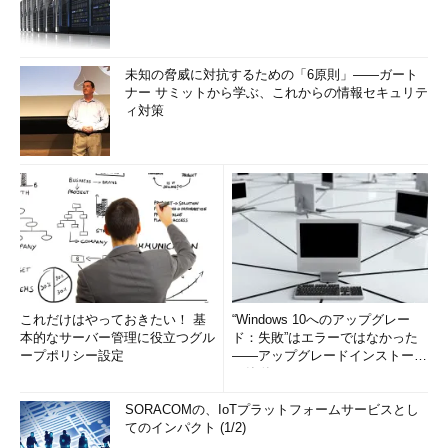
E →
l
それでは、先ほどと同じ仮定のもと、ここまで復号できている
未知の脅威に対抗するための「6原則」――ガート
問題文を見てみよう。
ナー サミットから学ぶ、これからの情報セキュリテ
ィ対策
ASI JL DUJ
mp
lD SA J lJmD JVV NB
ph
D
I,
VDD
th
D AHB VB
t
D
:
http://www.
AHB
.
MSK
/p
JMD
2/
CDN
08/
NSCD
_122908.html
,
PSQD GSW MWDVV? LS, JN
t
WJl AHB RWBX.
これだけはやっておきたい！ 基
“Windows 10へのアップグレー
すぐに置き換えられる部分の復号はこれくらいだろう。ここか
本的なサーバー管理に役立つグル
ド：失敗”はエラーではなかった
らは、一目で推測できるような部分は見つからない。よって、着
ープポリシー設定
――アップグレードインストール
目すべき個所は、文字数や復号されている部分が多い単語の部分
の簡単まとめ (1/3...
ということになるだろう。
SORACOMの、IoTプラットフォームサービスとし
てのインパクト (1/2)
この2つを考慮し筆者は以下の2つの単語に着目した。「J」と