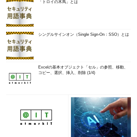
次は暗号に関する問題だ。
「トロイの木馬」とは
問題：
ASI JL DUJZTED SA J EJZD JVV NBTODI,
シングルサインオン（Single Sign-On：SSO）とは
VDD FOD AHB VBFD:
OFFT://YYY.AHB.MSK/TJMD2/CDN08/NSCD_122908.OFZE,
Excelの基本オブジェクト「セル」の参照、移動、
PSQD GSW MWDVV? LS, JNFWJE AHB RWBX.
コピー、選択、挿入、削除 (1/4)
筆者超意訳……といいたいところだが、ご覧いただいた通り、
問題そのものが暗号なのである。これには、初参戦とはいえ筆者
も驚いた。まず、このままでは手も足もでないので、問題文その
ものを復号するところから始めないといけないようである。
筆者のチームは問題文の下記の部分に注目した。見慣れた何か
に酷似していないだろうか。