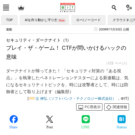
TOP
AIを作り動かし守り生かす
ロー/ノーコード
クラウドネイ
連載
2009年11月30日 公開
セキュリティ・ダークナイト（1）
プレイ・ザ・ゲーム！ CTFが問いかけるハックの
意味
（1/3 ページ）
ダークナイトが帰ってきた！ 「セキュリティ対策の『ある視
点』」を執筆したペネトレーションテスターによる新連載は、気
になるセキュリティトピックを、時には攻撃者として、時には防
御者として取り上げます（編集部）
[
辻 伸弘（ソフトバンク・テクノロジー株式会社）
，＠IT]
PC用表示
関連情報
Share
Post
LINE
Hatena