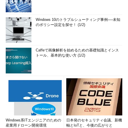
「thD」である。1文字の英単語はなんだろうか。thで始まる3文
字の英単語はなんだろうか
Windows 10のトラブルシューティング事例──未知
答えは以下の通りである。
のポリシー設定を探せ！ (1/2)
J →
a
th
D →
the
Caffeで画像解析を始めるための基礎知識とインス
トール、基本的な使い方 (1/2)
「J」と「D」が判明したため、ほかの個所においても復号
を行おう。
ASI
a
L
e
U
ample
SA
a
lame
a
VV NB
phe
I
,
V
ee
the
AHB VB
te:
http://www.
AHB.MSK
/pa
M
e2/
C
e
N
08/
NSCe
_122908.html,
Windows系ITエンジニアのための
日本発のセキュリティ会議、新機
PSQ
e
GSW MW
e
VV? LS,
a
N
t
W
al
AHB RWBX.
産業用ドローン開発環境
軸とIoTと、今後の広がりと