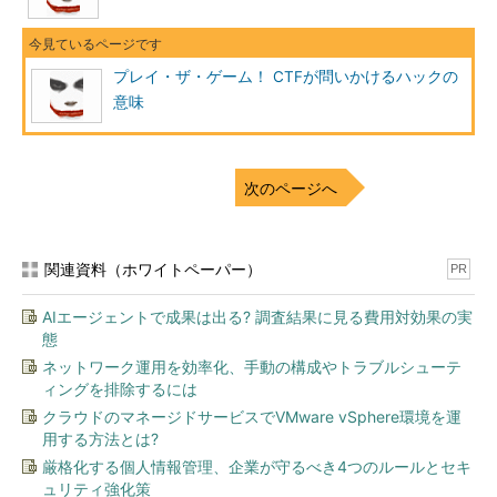
で進めていこうと思う。読者の皆さんもこの記事を「読む」とい
う姿勢ではなく、読み進めながら考え「楽しむ」という姿勢で望
んでほしい。
プレイ・ザ・ゲーム！ CTFが問いかけるハックの
意味
今回、楽しんでいただく問題は以下の3問だ。
Pursuits Trivial 100
Crypto Badness： 100
次のページへ
Packet Madness： 100
それでは、早速1問目である。
関連資料（ホワイトペーパー）
PR
ググれば分かる？ 「Pursuits Trivial 100」
AIエージェントで成果は出る? 調査結果に見る費用対効果の実
態
まず、第1問目の問題から見ていこう。
ネットワーク運用を効率化、手動の構成やトラブルシューテ
ィングを排除するには
問題：
クラウドのマネージドサービスでVMware vSphere環境を運
用する方法とは?
Name the X files episode that focuses on "a hacker con".
厳格化する個人情報管理、企業が守るべき4つのルールとセキ
ュリティ強化策