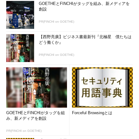
ドはけっこうある（ちなみに、Xファイルは全201話ある）。
GOETHEとFINCHIがタッグを組み、新メディアを
創設
絞り込みを行うためにさらに検索を重ね、Xファイルの膨大な
PR(FINCHI on GOETHE)
情報をまとめているサイトにたどりついた。そこで発見したペー
ジには、ロケ地などの情報も掲載されていた。最終的にたどりつ
【西野亮廣】ビジネス書最新刊『北極星 僕たちは
いたページには以下のような記述が発見された。
どう働くか』
PR(FINCHI on GOETHE)
図1 検索によってたどり着いた情報
1999年にラスベガスで行われたDEFCONがロケ地である。これ
はもうビンゴだろうということでこのエピソードのタイトルであ
る。よって、「
Three of a Kind
」を入力し正解となった。
どうだろう。簡単だっただろうか。それでは、間髪入れず次の
GOETHEとFINCHIがタッグを組
Forceful Browsingとは
問題にチャレンジしよう。
み、新メディアを創設
解法は分かった、では答えは？ 「Crypto Badness 100」
PR(FINCHI on GOETHE)