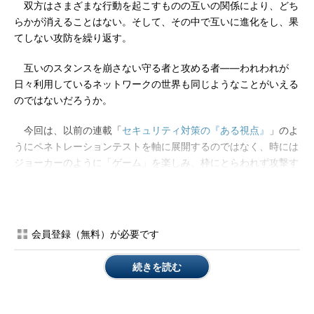
双方はさまざまな行動を起こすものの互いの関係により、どち
らかが消えることはない。そして、その中で互いに進化をし、果
てしない攻防を繰り返す。
互いのスタンスを崩さない守る者と攻める者――われわれが
日々利用しているネットワークの世界も同じようなことがいえる
のではないだろうか。
今回は、以前の連載「
セキュリティ対策の『ある視点』
」のよ
うにペネトレーションテストを軸に展開するのではなく、時には
ジョーカーのように「ゲーム」を楽しみ、枠にとらわれず攻撃す
る者として、時にはバットマンのように厳格な正義を貫き守る者
として、さまざまな立場から筆者の気になることを書かせていた
だこうと思っている。
会員登録（無料）が必要です
そして第1回では、筆者がチャレンジしたゲームを皆さんに紹
介しよう。
続きを読む
セキュリティ対策をゲームに、「Capture the Flag」