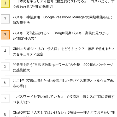
「日本のセキュリティ信仰は構造的にズレてる」 コスパよく、す
ぐ救われる“左側”の防衛術
パスキー神話崩壊 Google Password Managerの同期機能を狙う
新攻撃手法
パスキー万能説破れる？ Google同期パスキー実装に見つかっ
た“想定外の穴”
GitHubリポジトリの「侵入口」をどうふさぐ？ 無料で使える6つ
のセキュリティ設定
開発者を狙う“自己拡散型npmワーム”の全貌 400超のパッケージ
に感染拡大
ここ1年で7倍に増えたn8nを悪用したデバイス追跡とマルウェア配
布の手口
「パスワードを使い回している人」が6割超 情シスが“特に警戒す
べき人”は？
ChatGPTに「入力してはいけない」5項目――押さえておきたい“生