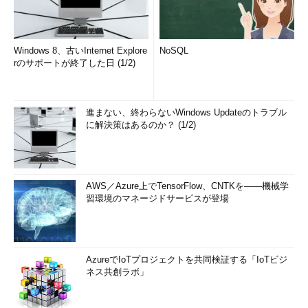
Windows 8、古いInternet Explore
NoSQL
rのサポートが終了した日 (1/2)
進まない、終わらないWindows Updateのトラブル
に解決策はあるのか？ (1/2)
AWS／Azure上でTensorFlow、CNTKを――機械学
習環境のマネージドサービスが登場
AzureでIoTプロジェクトを共同検証する「IoTビジ
ネス共創ラボ」