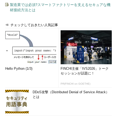
筆者超意訳：
製造業では必須?スマートファクトリーを支えるセキュアな機
材接続方法とは
ハッカーカンファレンスに焦点を合わせたXファイルのエピソ
ードの名前は？
チェックしておきたい人気記事
これはまさにクイズである。時間さえかければ解けそうな問題
だ。読者の方も検索して見つけ出してみてほしい。
とにかく検索である。Wikipediaを洗ったり。ファンサイトを
洗ったり。残念ながら、筆者の周りには「Xファイル」フリーク
はおらず、一切情報がない状態だった。「攻殻機動隊」や「マト
リックス」「ザ・ハッカー」「ハッカーズ」「スニーカーズ」な
Hello Python (1/3)
FINCHI主催「IVS2026」トーク
どなどいろいろなハッカー関連のものは見てきたつもりだが、海
セッションが話題に！
外ドラマはノーマークに近かった。これを機にレンタルでもしよ
PR(FINCHI on GOETHE)
うかと反省した。
DDoS攻撃（Distributed Denial of Service Attack）
検索を繰り返していく中で、Xファイルには「The Lone
とは
Gunmen」というチームが登場することが分かった。そのチーム
構成員はハッカーでもあることから、彼らが登場するエピソード
で間違いがないようである。とはいえ、彼らが登場するエピソー