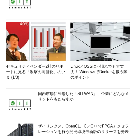
VDD
th
D AHB VB
t
D
:
http://www
.AHB.MSK/
p
JMD
2/
CDN
08/
NSCD
_122908.ht
ZE,
PSQD GSW MWDVV? LS, JN
t
WJE AHB RWBX.
さらにURLっぽい部分の最後に注目してみよう。
NSCD_122908.
ht
ZE
セキュリティベンダー2社のリポ
Linux／OSSに不慣れでも大丈
ートに見る「攻撃の高度化」のい
夫！ WindowsでDockerを扱う際
ま (1/3)
のポイント
URLであるとするならば、ファイル名に相当する部分である。
多くの場合、Web上で公開される拡張子で4文字のものといえ
国内市場に登場した「SD-WAN」、企業にどんなメ
ば「aspx」なども存在するのだが、「ht」から始まるものといえ
リットをもたらすか
ば「html」しかないだろう。それを踏まえると下記のような復号
が可能であると考えられる。
ザイリンクス、OpenCL、C／C++でFPGAアクセラ
Z →
m
レーションを行う開発環境最新版のリリースを発表