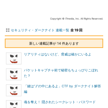
筆者がチャレンジしたゲームというのは、「DEFCON」という
広義のハッカーの祭典で行われる「CTF（Capture The Flag）」
の予選である。CTFの概要などについては＠ITの記事「
いざラス
ベガス、いざDEFCON CTF決勝へ
」にお任せし、割愛させてい
Copyright © ITmedia, Inc. All Rights Reserved.
ただく。
セキュリティ・ダークナイト 連載一覧
全 19 回
【関連記事】
▼いざラスベガス、いざDEFCON CTF決勝へ
新しい連載記事が 14 件あります
（前・後編）
リアリティはないけど、脅威は確かにいるよ
CTFの予選自体は以前から知ってはいたのだが、参加するまで
には至らなかった。今回、筆者はきっかけに恵まれ、日本連合軍
とも呼べる「sutegoma」、そして自社のメンバーで構成した
パケットキャプチャ術で秘密もちょっぴりこぼれ
「disposable trick」という2つのチームで参加させていただい
た？
た。連載第1回、第2回で、その予選で出題された問題を読者の皆
さんにもチャレンジしていただこう。
「鍵は“J”の中にあるよ」CTF by ダークナイト解答
編
といっても、技術的過ぎる問題を取り上げるだけでは楽しんで
いただけないことが予想できる。今回は、比較的簡単な問題とそ
魂を奪え！ 隠されたシークレット・パスワード
の解き方を小出しにしていくといった、ウォークスルーテイスト