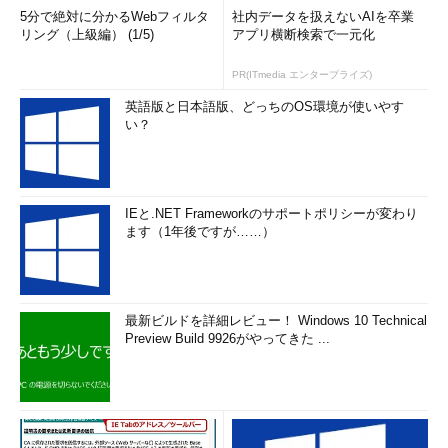
OFFT://YYY.AHB.MSK/TJMD2/CDN08/NSCD_122908.OFZE
5分で絶対に分かるWebフィルタ
社内データを扱えないAIを卒業
リング（上級編） (1/5)
アプリ横断検索で一元化
そう。極めてURLっぽいのである。
PR(ITmedia エンタープライズ)
上記部分がURLであるということを仮定して考えると、下記の
英語版と日本語版、どっちのOS環境が使いやす
い？
ようないろいろなことが見えてくる。
URLには「http://」などお決まりの部分があるため、そこ
から復号可能でないか？
IEと.NET Frameworkのサポートポリシーが変わり
「OFFT://YYY」の部分が「http://www」であるならば、
ます（1年後ですが……）
可変長の暗号ではないのではないか？（1文字につき別の1
文字が対応しているといった文字の置き換えによる暗号）
TLD（トップレベルドメイン）が3文字ではないか？
（「com」「net」「tel」など？）
最新ビルドを詳細レビュー！ Windows 10 Technical
Preview Build 9926がやってきた ...
「OFFT://YYY」の部分が「http://www」であるならば、
記号は暗号化されていないのではないか？（もしかしたら
数字も？）
この仮定をもとに現時点で復号できそうな部分を復号してみよ