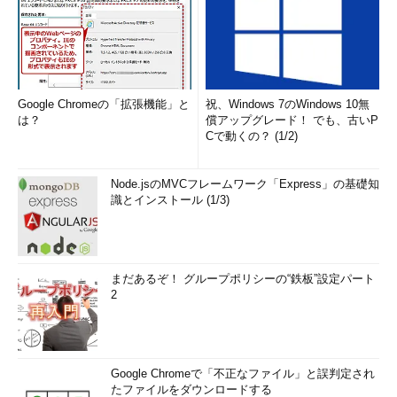
う。
以下、大文字は暗号、小文字は復号後として表記する。まずは
「OFFT://YYY」の部分である。
Google Chromeの「拡張機能」と
祝、Windows 7のWindows 10無
O →
h
は？
償アップグレード！ でも、古いP
Cで動くの？ (1/2)
Y →
w
Node.jsのMVCフレームワーク「Express」の基礎知
F →
t
識とインストール (1/3)
T →
p
と復号できると推測される。この法則をもとに問題文全体に文字
まだあるぞ！ グループポリシーの“鉄板”設定パート
の置き換えを行うと下記のようになる。この記事を読みながらチ
2
ャレンジされている方はテキストエディタの置換を使うといいだ
ろう。
Google Chromeで「不正なファイル」と誤判定され
ASI JL DUJZ
p
ED SA J EJZD JVV NB
ph
DI
,
たファイルをダウンロードする