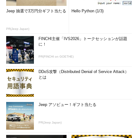
xv89cHxku6pfqxe
Jeep 抽選で3万円分ギフト当たる
Hello Python (1/3)
Zqxrqzbxlnpuepo
zI67fegu5xqugsy
PR(Jeep Japan)
FINCHI主催「IVS2026」トークセッションが話題
fmgau7a4sOctsdu
に！
6vytgSiryqb8msk
PR(FINCHI on GOETHE)
moPlyqywoyoxcyk
DDoS攻撃（Distributed Denial of Service Attack）
とは
Znx5kdat6ldngum
llbnoAy56x4xol7
Jeep アソビュー！ギフト当たる
og9au3oqplnmgTb
vk29qfhqwUaij8s
PR(Jeep Japan)
wwfmfby8Vcmfqfr