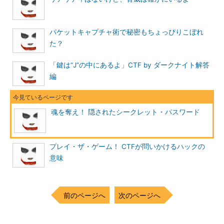
種類があり、1つはZipファイル全体用のコメント。もう1つは、
圧縮されるファイルごとのコメントである。
パケットキャプチャ術で秘密もちょっぴりこぼれ
前者を参照する場合は「unzip」のオプション「-z」を用い、
た？
後者を参照する場合は「-l」を用いるのがよい。それでは、実際
に実行してみよう。
「鍵は“J”の中にあるよ」CTF by ダークナイト解答
編
まずは、「-z」から。
魂を奪え！ 隠されたシークレット・パスワード
図9 unzipコマンドのオプション-zを付けて実行
特にコメントは表示されていない。気を取り直して次に「-l」
プレイ・ザ・ゲーム！ CTFが問いかけるハックの
を実行してみよう。
意味
前のページへ
次のページへ