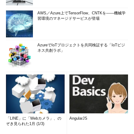
AWS／Azure上でTensorFlow、CNTKを――機械学
習環境のマネージドサービスが登場
AzureでIoTプロジェクトを共同検証する「IoTビジ
ネス共創ラボ」
「LINE」に「Webカメラ」、の
AngularJS
ぞき見られた1月 (1/3)