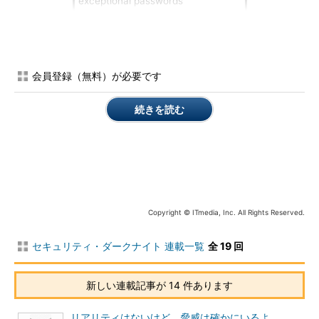
exceptional passwords
超意訳：
コメントの中の例外は
会員登録（無料）が必要です
例外的なパスワードを作りだす。
続きを読む
ここで述べられている「パスワード」は、この問題で初めて出
てきたパスワードということからも、恐らくZipファイルを展開
するためのパスワードのことを指しているのであろう。それで
は、そのパスワードの基になることを感じさせる「コメント」と
は何のことをいっているのだろうか。
Copyright © ITmedia, Inc. All Rights Reserved.
読者の方も考えてほしい。ヒントを出しておこう。ヒントは、
「Zip」と「コメント」である。この問題を解き進める方法を導
セキュリティ・ダークナイト 連載一覧
全 19 回
き出すことはできただろうか。
新しい連載記事が 14 件あります
筆者も恥ずかしながら忘れていたが、Zipファイルには、圧縮
時に任意のコメントを付ける機能が存在する。コメントには2つ
リアリティはないけど、脅威は確かにいるよ