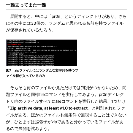
一難去ってまた一難
展開すると、中には「pr0n」というディレクトリがあり、さら
にその中には33個の、ランダムと思われる名前を持つファイル
が保存されているだろう。
図7 zipファイルにはランダムな文字列を持つフ
ァイル群が入っているのみ
そもそも何のファイルか見ただけでは判別がつかないため、問
題ファイルと同様fileコマンドを実行してみよう。pr0nディレク
トリ内のファイルすべてにfileコマンドを実行した結果、1つだけ
「
Zip archive data, at least v1.0 to extract
」と判別されたファ
イルがある。ほかのファイルも無条件で無視することはできない
が、ひとまずは拡張子がzipであると分かっているファイルがあ
るので展開を試みよう。