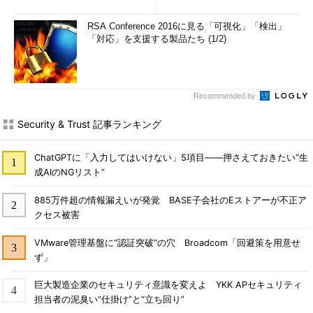
RSA Conference 2016に見る「可視化」「検出」
「対応」を支援する製品たち (1/2)
Recommended by
Security & Trust 記事ランキング
ChatGPTに「入力してはいけない」5項目――押さえておきたい“生
成AIのNGリスト”
885万件超の情報漏えいが発覚 BASE子会社のEストアーが不正ア
クセス被害
VMware管理基盤に“認証突破”の穴 Broadcom「回避策を用意せ
ず」
巨大製造企業のセキュリティ意識を変えよ YKK APセキュリティ
担当者の泥臭い“仕掛け”と“立ち回り”