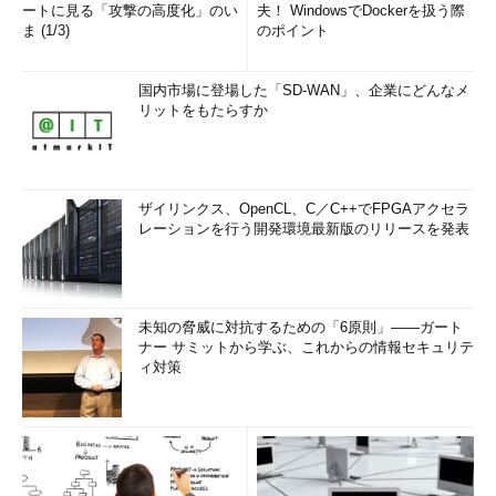
ートに見る「攻撃の高度化」のい
夫！ WindowsでDockerを扱う際
ま (1/3)
のポイント
国内市場に登場した「SD-WAN」、企業にどんなメ
リットをもたらすか
ザイリンクス、OpenCL、C／C++でFPGAアクセラ
レーションを行う開発環境最新版のリリースを発表
未知の脅威に対抗するための「6原則」――ガート
ナー サミットから学ぶ、これからの情報セキュリテ
ィ対策