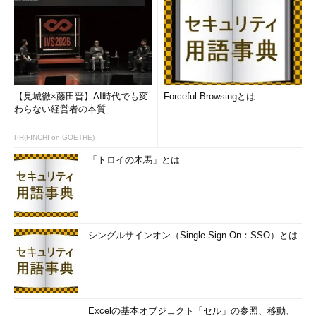
Psizaqt0wgaf6um
6cu4yrciyf1dpiV
kfodpTc9cllpm4o
【見城徹×藤田晋】AI時代でも変
Forceful Browsingとは
わらない経営者の本質
csiTb91nljefrfz
PR(FINCHI on GOETHE)
jly09Ub391lgurj
「トロイの木馬」とは
x944kqaf5kzNfas
6vd4wvkjrsizoFo
qjA10u2uqzht5yw
シングルサインオン（Single Sign-On：SSO）とは
qblox7zrisYgjkc
9zu2r0yBcgg0dco
Excelの基本オブジェクト「セル」の参照、移動、