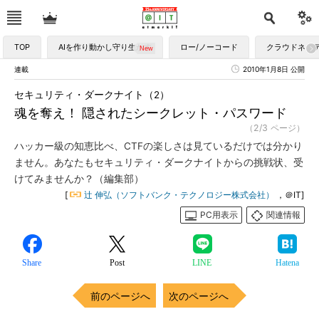
TOP
AIを作り動かし守り生かす
ロー/ノーコード
クラウドネイ
連載
2010年1月8日 公開
セキュリティ・ダークナイト（2）
魂を奪え！ 隠されたシークレット・パスワード
（2/3 ページ）
ハッカー級の知恵比べ、CTFの楽しさは見ているだけでは分かり
ません。あなたもセキュリティ・ダークナイトからの挑戦状、受
けてみませんか？（編集部）
[
辻 伸弘（ソフトバンク・テクノロジー株式会社）
，＠IT]
PC用表示
関連情報
Share
Post
LINE
Hatena
前のページへ
次のページへ