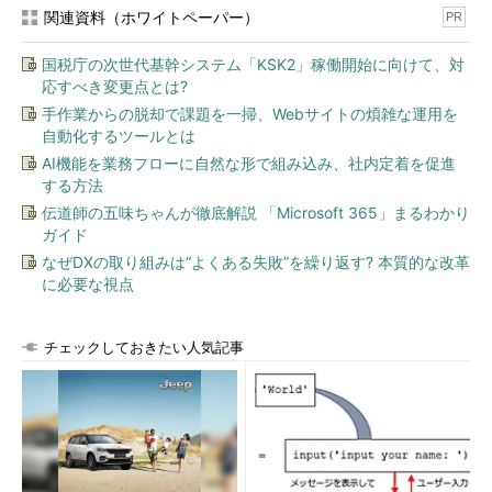
関連資料（ホワイトペーパー）
PR
図10 unzipコマンドのオプション-lを付けて実行
国税庁の次世代基幹システム「KSK2」稼働開始に向けて、対
応すべき変更点とは?
コメントと思わしき文字列がずらずらと表示された（赤線部
手作業からの脱却で課題を一掃、Webサイトの煩雑な運用を
分）。この33ものコメントのみを抽出しよう。
自動化するツールとは
AI機能を業務フローに自然な形で組み込み、社内定着を促進
qwmfa5tvKveh3z3
する方法
伝道師の五味ちゃんが徹底解説 「Microsoft 365」まるわかり
bl1ut2ir8pauJlc
ガイド
なぜDXの取り組みは“よくある失敗”を繰り返す? 本質的な改革
0lrnQ8hlqfpoe1t
に必要な視点
vns2Ec9m1lxlssd
チェックしておきたい人気記事
axsfg0l6wDzsdzl
ffoopVphuzoldgi
4Gxmly61dgv7j4q