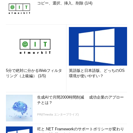
コピー、選択、挿入、削除 (1/4)
fx4d8mjyypdjIpj
cskxmkkWkp59e4c
mi08xkc3zBk85b8
tsmrl7j2kz0Vltm
Sqcoiukrxlnyzhr
この中に、先ほど展開することができなかったファイルのパス
5分で絶対に分かるWebフィルタ
英語版と日本語版、どっちのOS
リング（上級編） (1/5)
環境が使いやすい？
ワードが隠されている。筆者もぼーっと眺めることでパスワード
にたどり着くことができた。読者の方々も眺めてみてほしい。
隠された秘密のパスワード
生成AIで月間2000時間削減 成功企業のアプロー
チとは？
PR(ITmedia エンタープライズ)
IEと.NET Frameworkのサポートポリシーが変わり