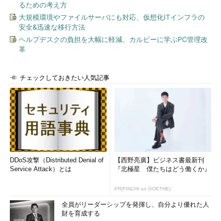
るための考え方
ど、厳格な決めごとがあったとしても、うっかりその規則を破っ
大規模環境やファイルサーバにも対応、仮想化ITインフラの
てしまいがちです。そのような心理を巧みに突いた攻撃ともいえ
安全&迅速な移行方法
るのではないでしょうか。
ヘルプデスクの負担を大幅に軽減、カルビーに学ぶPC管理改
革
Index
Windows 7ならできる、もう1つのUSBメモ
チェックしておきたい人気記事
リ対策
Page 1
派手なWebサイトの裏にある技術
プラグインの役割を知る
プラグインの脆弱性問題
DDoS攻撃（Distributed Denial of
【西野亮廣】ビジネス書最新刊
Service Attack）とは
『北極星 僕たちはどう働くか』
Page 2
PR(FINCHI on GOETHE)
こんなにあるプラグイン脆弱性問題
全員がリーダーシップを発揮し、自分より優れた人
ウイルス感染とは「不正プログラムを実行
財を育成する
すること」