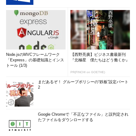
Node.jsのMVCフレームワーク
【西野亮廣】ビジネス書最新刊
「Express」の基礎知識とインス
『北極星 僕たちはどう働くか』
トール (1/3)
PR(FINCHI on GOETHE)
まだあるぞ！ グループポリシーの“鉄板”設定パート
2
Google Chromeで「不正なファイル」と誤判定され
たファイルをダウンロードする