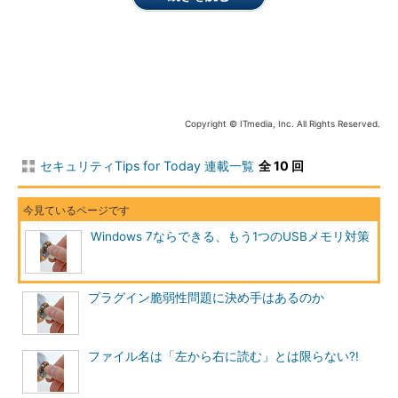
6位
JS_IFRAME
アイフレーム
7位
TROJ_VUNDO
ヴァンドー
8位
TROJ_SEEKWEL
シークウェル
9位
MAL_HIFRM
ハイフレーム
10位
TROJ_FAKEAV
フェイクエイブイ
Copyright © ITmedia, Inc. All Rights Reserved.
表1 2009年ウイルス被害件数トップ10（トレンドマイク
ロ調べ）
セキュリティTips for Today 連載一覧
全 10 回
集計対象期間：2009年1月1日～12月31日
1位は「MAL_OTORUN」で、これはUSBメモリなどをはじめと
したリムーバブルドライブを感染媒体としたウイルスの多さを示
Windows 7ならできる、もう1つのUSBメモリ対策
す結果となっています。正確には、不正な活動を行うAutorun.inf
の検出名称を「MAL_OTORUN」として検出しているため、直接
的な被害をもたらす不正プログラムの検出名称ではないのです
プラグイン脆弱性問題に決め手はあるのか
が、この「MAL_OTORUN」の検出が多いということは、USBメ
モリを感染媒体として悪用するウイルスが多いといえます。2位
にランキングされている「WORM_DOWNAD」もUSBメモリを利
ファイル名は「左から右に読む」とは限らない?!
用してウイルス感染を広める機能が実装されていることは有名な
話です。