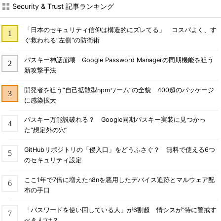
Security & Trust 記事ランキング
「日本のセキュリティ信仰は構造的にズレてる」 コスパよく、す
ぐ救われる“左側”の防衛術
パスキー神話崩壊 Google Password Managerの同期機能を狙う
新攻撃手法
開発者を狙う“自己拡散型npmワーム”の全貌 400超のパッケージ
に感染拡大
パスキー万能説破れる？ Google同期パスキー実装に見つかっ
た“想定外の穴”
GitHubリポジトリの「侵入口」をどうふさぐ？ 無料で使える6つ
のセキュリティ設定
ここ1年で7倍に増えたn8nを悪用したデバイス追跡とマルウェア配
布の手口
「パスワードを使い回している人」が6割超 情シスが“特に警戒す
べき人”は？