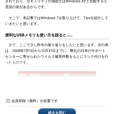
されており、セキュリティの強固さはWindows XPと比較すると
雲泥の差があるからです。
そこで、本記事ではWindows 7を取り上げて、Tipsを紹介して
いきたいと思います。
便利なUSBメモリも使い方を誤ると……
さて、ここで少し昨年の振り返りをしたいと思います。次の表
は、2009年1月1日から12月31日までに、弊社の日本のサポート
センターに寄せられたウイルス被害件数をもとにランク付けを行
ったものです。
順位
検出名
通称
1位
MAL_OTORUN
オートラン
2位
WORM_DOWNAD
ダウンアド
3位
BKDR_AGENT
エージェント
会員登録（無料）が必要です
4位
TSPY_KATES
カテス
5位
TSPY_ONLINEG
オンラインゲーム
続きを読む