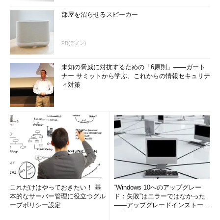
部屋を沼らせるスピーカー
PR(デノン)
未知の脅威に対抗するための「6原則」――ガート
ナー サミットから学ぶ、これからの情報セキュリテ
ィ対策
これだけはやっておきたい！ 基
“Windows 10へのアップグレー
本的なサーバー管理に役立つグル
ド：失敗”はエラーではなかった
ープポリシー設定
――アップグレードインストール
の簡単まとめ (1/3...