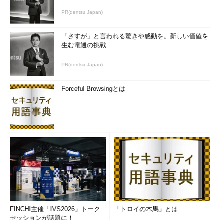
PR(dentsu Japan)
Page 3
「さすが」と言われる驚きや感動を。新しい価値を
完ぺきなソリューションがないプラグイン
生む電通の挑戦
対策
プラグイン管理の「将来への期待」
PR(dentsu Japan)
こんなにあるプラグイン脆弱性問題
Forceful Browsingとは
FINCHI主催「IVS2026」トーク
「トロイの木馬」とは
セッションが話題に！