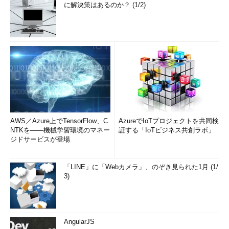
に解決策はあるのか？ (1/2)
AWS／Azure上でTensorFlow、C
AzureでIoTプロジェクトを共同検
NTKを――機械学習環境のマネー
証する「IoTビジネス共創ラボ」
ジドサービスが登場
「LINE」に「Webカメラ」、のぞき見られた1月 (1/
3)
AngularJS