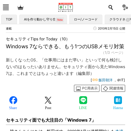
TOP
AIを作り動かし守り生かす
ロー/ノーコード
クラウドネイ
連載
2010年2月15日 公開
セキュリティTips for Today（10）
Windows 7ならできる、もう1つのUSBメモリ対策
（1/3 ページ）
新しくなったOS、「仕事用にはまだ早い」といって何も検討し
ないのはもったいありません。セキュリティ面から見たWindows
7は、これまでとはちょっと違います（編集部）
[
飯田朝洋
，＠IT]
PC用表示
関連情報
Share
Post
LINE
Hatena
セキュリティ面でも大注目の「Windows 7」