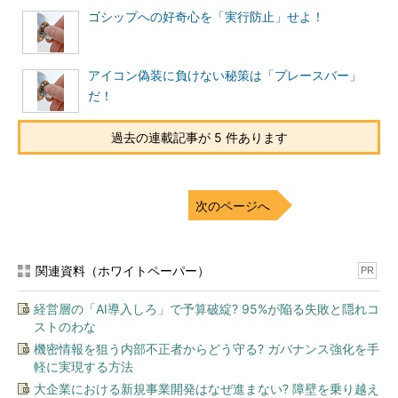
ゴシップへの好奇心を「実行防止」せよ！
このように、近年のウイルスの大きな特徴として、ワーム活動
を行うためにUSBメモリを悪用する手法が、必ずといってよいほ
ど見られます。
アイコン偽装に負けない秘策は「プレースバー」
だ！
多くの企業では、エンドポイント（クライアント）でのウイル
ス対策はもちろんのこと、インターネットの出入り口であるゲー
過去の連載記事が 5 件あります
トウェイレイヤでもウイルス対策を行っていることでしょう。ク
ライアントPCにウイルスが届く前に何重にもウイルス対策が施
されており、クライアントPCがウイルス感染する確率を軽減さ
次のページへ
せているのです。
しかし、従業員がウイルス感染したUSBメモリを持ち込むこと
関連資料（ホワイトペーパー）
PR
により、この何重にも張り巡らされたバリアともいえるウイルス
対策が無意味になります。のど元にナイフを突き付けるようなイ
経営層の「AI導入しろ」で予算破綻? 95%が陥る失敗と隠れコ
メージで、いきなりその脅威はクライアントPCに突きつけられ
ストのわな
てしまうのです。
機密情報を狙う内部不正者からどう守る? ガバナンス強化を手
軽に実現する方法
USBメモリの利便性と手軽さから、人の道徳観を鈍らせてしま
大企業における新規事業開発はなぜ進まない? 障壁を乗り越え
う効果もあるのかもしれません。人は気軽に使えてしまうものほ