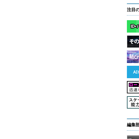
注目
dows上での「ネイティブHTML5」サポートという話
IE4がWindowsと統合して、「アクティブ・デス
としたことである。デスクトップをWebページにして
のであった。現在でも、デスクトップ上に配置でき
タスクバー上への
ピン留めや、ジャンプ・リストの表
スクトップとIEの統合は実現されている。またIE9
アクセラレーション
が実装されており、ハードウェア
ウェア・アクセラレーション）も行われるようになって
編集