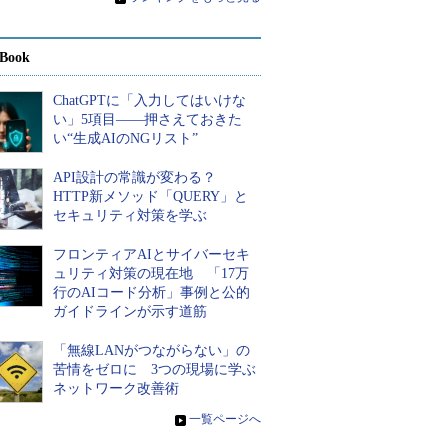
Book
ChatGPTに「入力してはいけな
い」5項目――押さえておきた
い“生成AIのNGリスト”
API設計の常識が変わる？
HTTP新メソッド「QUERY」と
セキュリティ対策を学ぶ
フロンティアAIとサイバーセキ
ュリティ対策の現在地 「17万
行のAIコード分析」事例と公的
ガイドラインが示す道筋
「無線LANがつながらない」の
苦情をゼロに 3つの現場に学ぶ
ネットワーク改善術
»
一覧ページへ