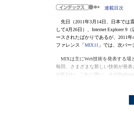
連載目次
先日（2011年3月14日、日本で
して4月26日）、Internet Explorer
ースされたばかりであるが、2011年
ファレンス「
MIX11
」では、次バージ
MIXは主にWeb技術を発表する場
毎回、さまざまな新しい技術が発表さ
がIE10だ。これに伴い、そのPlatfor
PP1）が現在公開されている。
IE9のプレビュー版では、限定的
「8週間ごとにアップデート版を提
のリリースを経て正式版のリリース
新機能が追加され、UIも洗練されてい
されており、プレビュー版のリリー