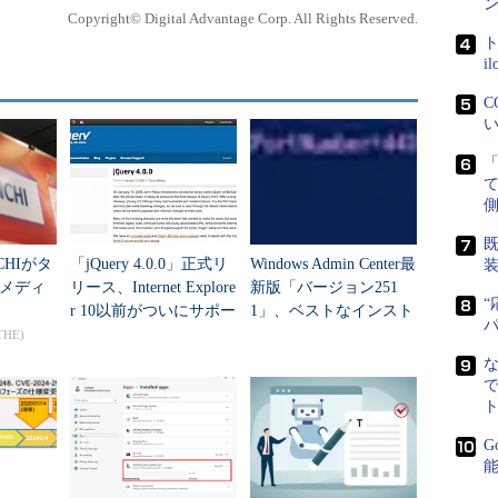
ン
Copyright© Digital Advantage Corp. All Rights Reserved.
ト
初期バージョン（PP1）のIE10のレビューと今後
i
C
い
t Drive
」というサイトからダウンロードできる。IE9
響を与えることなく、操作を試せる。ただし、IE8と
あるため、注意が必要だ。詳しくは、
リリース・ノ
側
既
CHIがタ
「jQuery 4.0.0」正式リ
Windows Admin Center最
 Preview」と呼ばれる、プレビュー・バージョンを公開
メディ
リース、Internet Explore
新版「バージョン251
“
r 10以前がついにサポー
1」、ベストなインスト
ト対象外
ール方法は？
THE)
なブラウズ機能のみが提供されており（その外観は次の画
示部分と上部のメニューバーで構成されている）、セキ
で
ト
が省略されている。そのため、日常的に使用する場
ことを理解したうえで利用してほしい。
G