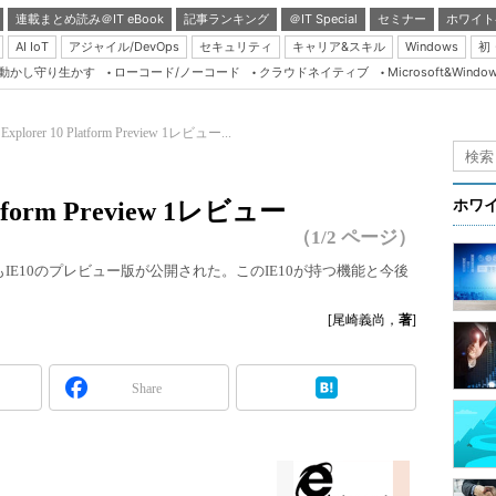
連載まとめ読み＠IT eBook
記事ランキング
＠IT Special
セミナー
ホワイト
AI IoT
アジャイル/DevOps
セキュリティ
キャリア&スキル
Windows
初
り動かし守り生かす
ローコード/ノーコード
クラウドネイティブ
Microsoft&Windo
Server & Storage
HTML5 + UX
t Explorer 10 Platform Preview 1レビュー...
Smart & Social
）
Coding Edge
Platform Preview 1レビュー
ホワ
Java Agile
（1/2 ページ）
Database Expert
IE10のプレビュー版が公開された。このIE10が持つ機能と今後
Linux ＆ OSS
[尾崎義尚，
著
]
Master of IP Networ
Security & Trust
Share
Test & Tools
Insider.NET
ブログ