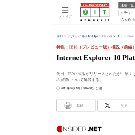
連載一覧
クラウド
メディア
AIを作
＠IT
アジャイル/DevOps
Insider.NET
Interne
特集：IE10（プレビュー版）概説（前編
Internet Explorer 10 
先日、IE9正式版がリリースされたが、早くも
の展望について解説する。
2011年06月10日 00時00分 公開
印刷
見る