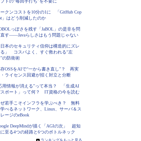
プトの“毎回手打ち”を不要に
ークンコストを10分の1に 「GitHub Cop
lot」はどう削減したのか
OBOLっぽさを残す「JaBOL」の是非を問
直す――Javaらしさはもう問題じゃない
「日本のセキュリティ信仰は構造的にズレ
てる」 コスパよく、すぐ救われる“左
”の防衛術
存OSSをAIで“一から書き直し”？ 再実
装・ライセンス回避が招く対立と分断
応用情報が消える”って本当？ 「生成AI
パスポート」って何？ IT資格の今を読む
なぜ若手こそインフラを学ぶべき？ 無料
学べるネットワーク、Linux、サーバ＆ス
レージのeBook
oogle DeepMindが描く「AGIの次」 超知
能に至る4つの経路と6つのボトルネック
»
ランキングをもっと見る