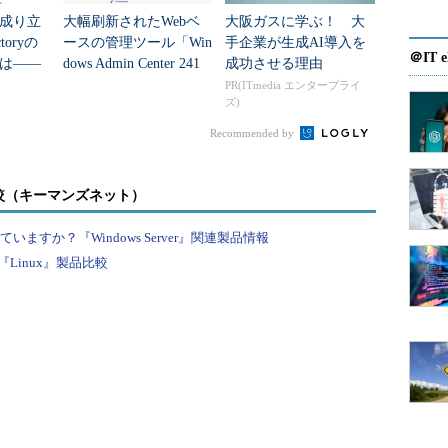
成り立
大幅刷新されたWebベ
大阪ガスに学ぶ！ 大
ctoryの
ースの管理ツール「Win
手企業が生成AI導入を
＠IT e
は――
dows Admin Center 241
成功させる理由
詳細
0」のインストール方法
PR(ITmedia エンタープライ
ズ)
を見る
Recommended by
較（キーマンズネット）
すか？『Windows Server』関連製品情報
Linux』製品比較