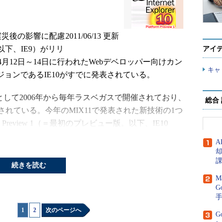
は震災後の影響に配慮
2011/06/13 更新
 9（以下、IE9）がリリ
アイ
4月12日～14日に行われたWebデベロッパー向けカン
キャ
ョンであるIE10がすでに発表されている。
として2006年から毎年ラスベガスで開催されており、
総合
れている。今年のMIX11で発表された新技術の1つ
m Preview 1（＝最初のプレビュー版。以下、IE10
A
なUI（ユーザー・インターフェイス）で提供され、
続きを読む
供する」という約束で、実際に何度かのプレビュー版
M
に至った。プレビュー版のリリースを重ねるたびに
G
った。IE10 PP1も同じように、限定的なUIで提供
スを重ねるごとに機能が追加されていくと予想され
1
|
2
次のページへ
G