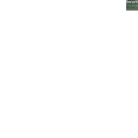
りWebページをタスクバーに統合した例
otmailなどのサイトをタスクバーに登録して、
（タスクバー上の）アイコンを右クリッ
のようなメニューを表示できる。
いうのは、何を指しているのだろうか？
UI
では、Windows Phone 7ですでに採用されている
L5で実現されている。最終的にこのUIが標準になるのか
ティブ・デスクトップで実現しようとしていた、OS
れる。また、将来的に（IEへの）HTML5の実装が