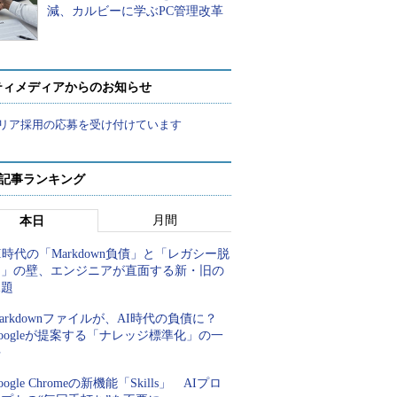
減、カルビーに学ぶPC管理改革
ティメディアからのお知らせ
リア採用の応募を受け付けています
 記事ランキング
月間
本日
I時代の「Markdown負債」と「レガシー脱
却」の壁、エンジニアが直面する新・旧の
課題
arkdownファイルが、AI時代の負債に？
oogleが提案する「ナレッジ標準化」の一
手
oogle Chromeの新機能「Skills」 AIプロ