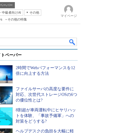
ペーパー
・中級者向けAI
その他
マイページ
ws
その他の特集
イトペーパー
2時間でWebパフォーマンスを12
倍に向上する方法
ファイルサーバの高度な要件に
k
対応、次世代ストレージOSの6つ
の優位性とは?
8割超が車両運転中にヒヤリハッ
トを体験、「事故予備軍」への
対策をどうする?
ヘルプデスクの負担を大幅に軽