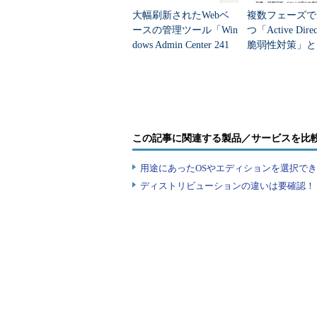
大幅刷新されたWebベ
複数フェーズで
ースの管理ツール「Win
つ「Active Dire
dows Admin Center 241
脆弱性対策」と
0」、その中身を知る
その意図は？ 
は？
この記事に関連する製品／サービスを比
用途にあったOSやエディションを選択できていま
ディストリビューションの違いは要確認！『
IE10 PP1の外観
■1. ネイティブHTML5