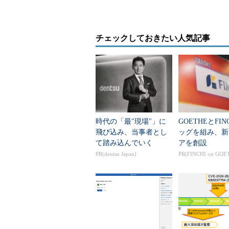
る。
本稿では、前・後編の2回に分けて、
の展望について解説していく。
チェックしておきたい人気記事
IE10 PP1は、「
Internet Explorer Tes
と共存できるため、既存の環境に影
同時に動かすとエラーが出ることが
ート（英語）
を参考にしてほしい。
時代の「最"現場"」に
GOETHEとFIN
今後、8～12週ごとに「Platform
飛び込み、当事者とし
ッグを組み、新
していく予定である。
て踏み込んでいく
アを創設
PR(dentsu Japan)
PR(FINCHI on GOE
なお、IE10 PP1には、基本的
面のように、中央のWebページ表
ュリティ機能を含むほとんどの機能
合は、セキュリティ・リスクがある