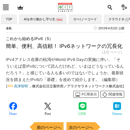
TOP
AIを作り動かし守り生かす
ロー/ノーコード
クラウドネイ
連載
2012年4月2日 公開
これから始めるIPv6（5）
簡単、便利、高信頼！ IPv6ネットワークの冗長化
（2/3 ページ）
IPv4アドレス在庫の枯渇やWorld IPv6 Dayの実施に伴い、「そ
ういえば昔IPv6について読んだけれど、いまはどうなっているん
だろう？」と感じている人も多いのではないでしょうか。最新状
況を踏まえたIPv6の「基礎」を改めて紹介します。（編集部）
[
高津智明
，株式会社日立製作所／アラクサラネットワークス株式会社]
PC用表示
関連情報
Share
Post
LINE
Hatena
前のページへ
次のページへ