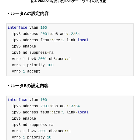
図4 VRRPv3を用いたIPv6ゲートウェイの冗長化
・ルータAの設定内容
interface
 vlan 
100
  ipv6 address 
2001
:
db8
:
ace
::
2
/
64
  ipv6 address fe80
::
ace
:
2
 link
-
local
  ipv6 enable

  ipv6 nd suppress
-
ra

  vrrp 
1
 ipv6 
2001
:
db8
:
ace
::
1
  vrrp 
1
 priority 
100
  vrrp 
1
 accept
・ルータBの設定内容
interface
 vlan 
100
  ipv6 address 
2001
:
db8
:
ace
::
3
/
64
  ipv6 address fe80
::
ace
:
3
 link
-
local
  ipv6 enable

  ipv6 nd suppress
-
ra

  vrrp 
1
 ipv6 
2001
:
db8
:
ace
::
1
  vrrp 
1
 priority 
10