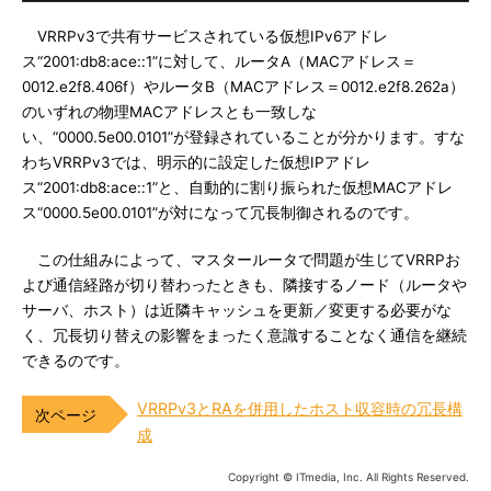
VRRPv3で共有サービスされている仮想IPv6アドレ
ス“2001:db8:ace::1”に対して、ルータA（MACアドレス＝
0012.e2f8.406f）やルータB（MACアドレス＝0012.e2f8.262a）
のいずれの物理MACアドレスとも一致しな
い、“0000.5e00.0101”が登録されていることが分かります。すな
わちVRRPv3では、明示的に設定した仮想IPアドレ
ス“2001:db8:ace::1”と、自動的に割り振られた仮想MACアドレ
ス“0000.5e00.0101”が対になって冗長制御されるのです。
この仕組みによって、マスタールータで問題が生じてVRRPお
よび通信経路が切り替わったときも、隣接するノード（ルータや
サーバ、ホスト）は近隣キャッシュを更新／変更する必要がな
く、冗長切り替えの影響をまったく意識することなく通信を継続
できるのです。
VRRPv3とRAを併用したホスト収容時の冗長構
成
Copyright © ITmedia, Inc. All Rights Reserved.