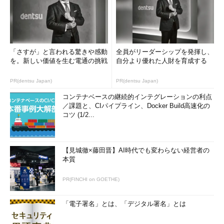
「さすが」と言われる驚きや感動
全員がリーダーシップを発揮し、
を。新しい価値を生む電通の挑戦
自分より優れた人財を育成する
PR(dentsu Japan)
PR(dentsu Japan)
コンテナベースの継続的インテグレーションの利点
／課題と、CIパイプライン、Docker Build高速化の
コツ (1/2...
【見城徹×藤田晋】AI時代でも変わらない経営者の
本質
PR(FINCHI on GOETHE)
「電子署名」とは、「デジタル署名」とは