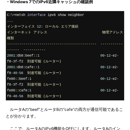
・Windows 7でのIPv6近隣キャッシュの確認例
C
:
\>netsh 
interface
...
インターフェイス
12
:
ローカル
エリア接続
インターネット
アドレス
物理アドレス
種類
--------------------------------------------
-----------
------
-----------
2001
:
db8
:
beef
::
1
00
-
12
-
e2
-
f8
-
3f
-
f2  
到達可能
(ルーター)
2001
:
db8
:
cafe
::
1
00
-
12
-
e2
-
f8
-
40
-
56
到達可能
(ルーター)
fe80
::
beef
:
1
00
-
12
-
e2
-
f8
-
3f
-
f2  
到達可能
(ルーター)
fe80
::
cafe
:
1
00
-
12
-
e2
-
f8
-
40
-
56
到達可能
(ルーター)
ルータAの“beef”とルータBの“cafe”の両方が通信可能であるこ
とが分かります。
ここで、ルータAのIPv6機能をOFFにします。ルータAのイン