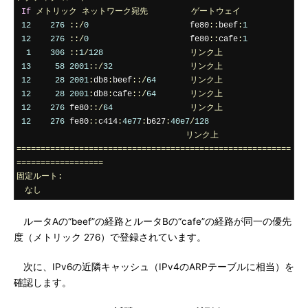
If
メトリック
ネットワーク宛先
ゲートウェイ
12
276
::/
0
                     fe80
::
beef
:
1
12
276
::/
0
                     fe80
::
cafe
:
1
1
306
::
1
/
128
リンク上
13
58
2001
::/
32
リンク上
12
28
2001
:
db8
:
beef
::/
64
リンク上
12
28
2001
:
db8
:
cafe
::/
64
リンク上
12
276
 fe80
::/
64
リンク上
12
276
 fe80
::
c414
:
4e77
:
b627
:
40e7
/
128
リンク上
=========================================================
==================
固定ルート:
なし
ルータAの“beef”の経路とルータBの“cafe”の経路が同一の優先
度（メトリック 276）で登録されています。
次に、IPv6の近隣キャッシュ（IPv4のARPテーブルに相当）を
確認します。