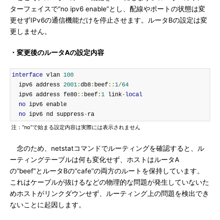
ターフェイスで“no ipv6 enable”とし、配線やポートの状態は変
更せずIPv6の通信機能だけを停止させます。ルータBの設定は変
更しません。
・変更後のルータAの設定内容
interface
 vlan 
100
  ipv6 address 
2001
:
db8
:
beef
::
1
/
64
  ipv6 address fe80
::
beef
:
1
 link
-
local
no
 ipv6 enable

no
 ipv6 nd suppress
-
ra
注：“no”で始まる設定内容は実際には表示されません
念のため、netstatコマンドでルーティングを確認すると、ル
ーティングテーブルは何も変化せず、ホストはルータA
の“beef”とルータBの“cafe”の両方のルートを保持しています。
これはケーブルが抜けるなどの物理的な問題が発生していないた
めホストがリンクダウンせず、ルーティング上の問題を検出でき
ないことに起因します。