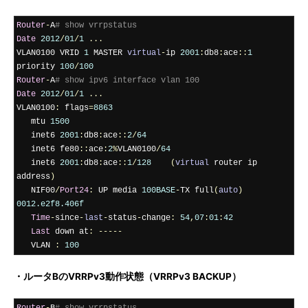
Router
-
A
# show vrrpstatus
Date
2012
/
01
/
1
...
VLAN0100 VRID 
1
 MASTER 
virtual
-
ip 
2001
:
db8
:
ace
::
1
priority 
100
/
100
Router
-
A
# show ipv6 interface vlan 100
Date
2012
/
01
/
1
...
VLAN0100
:
 flags
=
8863
   mtu 
1500
   inet6 
2001
:
db8
:
ace
::
2
/
64
   inet6 fe80
::
ace
:
2
%
VLAN0100
/
64
   inet6 
2001
:
db8
:
ace
::
1
/
128
(
virtual
 router ip 
address
)
   NIF00
/
Port24
:
 UP media 
100BASE
-
TX full
(
auto
)
0012.e2f8.406f
Time
-
since
-
last
-
status
-
change
:
54
,
07
:
01
:
42
Last
 down at
:
-----
   VLAN 
:
100
・ルータBのVRRPv3動作状態（VRRPv3 BACKUP）