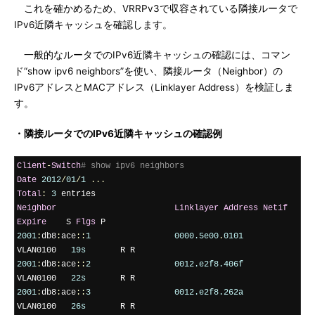
これを確かめるため、VRRPv3で収容されている隣接ルータで
IPv6近隣キャッシュを確認します。
一般的なルータでのIPv6近隣キャッシュの確認には、コマン
ド“show ipv6 neighbors”を使い、隣接ルータ（Neighbor）の
IPv6アドレスとMACアドレス（Linklayer Address）を検証しま
す。
・隣接ルータでのIPv6近隣キャッシュの確認例
Client
-
Switch
# show ipv6 neighbors
Date
2012
/
01
/
1
...
Total
:
3
Neighbor
Linklayer
Address
Netif
Expire
    S 
Flgs
2001
:
db8
:
ace
::
1
0000.5e00
.
0101
VLAN0100   
19s
2001
:
db8
:
ace
::
2
0012.e2f8.406f
VLAN0100   
22s
2001
:
db8
:
ace
::
3
0012.e2f8.262a
VLAN0100   
26s
       R R