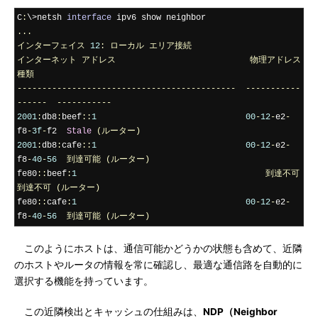
C
:
\>netsh 
interface
...
インターフェイス
12
:
ローカル
エリア接続
インターネット
アドレス
物理アドレス
種類
--------------------------------------------
-----------
------
-----------
2001
:
db8
:
beef
::
1
00
-
12
-
e2
-
f8
-
3f
-
f2  
Stale
(ルーター)
2001
:
db8
:
cafe
::
1
00
-
12
-
e2
-
f8
-
40
-
56
到達可能
(ルーター)
fe80
::
beef
:
1
到達不可
到達不可
(ルーター)
fe80
::
cafe
:
1
00
-
12
-
e2
-
f8
-
40
-
56
到達可能
(ルーター)
このようにホストは、通信可能かどうかの状態も含めて、近隣
のホストやルータの情報を常に確認し、最適な通信路を自動的に
選択する機能を持っています。
この近隣検出とキャッシュの仕組みは、
NDP（Neighbor