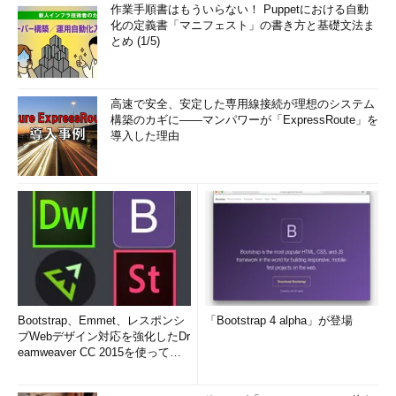
作業手順書はもういらない！ Puppetにおける自動
化の定義書「マニフェスト」の書き方と基礎文法ま
とめ (1/5)
高速で安全、安定した専用線接続が理想のシステム
構築のカギに――マンパワーが「ExpressRoute」を
導入した理由
Bootstrap、Emmet、レスポンシ
「Bootstrap 4 alpha」が登場
ブWebデザイン対応を強化したDr
eamweaver CC 2015を使って
み...