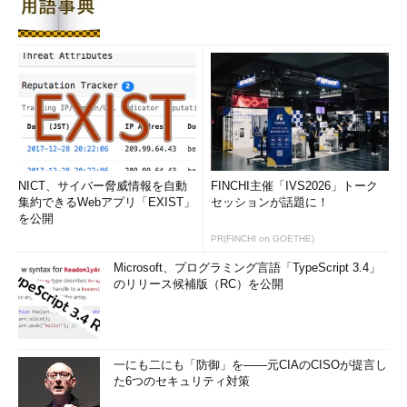
NICT、サイバー脅威情報を自動
FINCHI主催「IVS2026」トーク
集約できるWebアプリ「EXIST」
セッションが話題に！
を公開
PR(FINCHI on GOETHE)
Microsoft、プログラミング言語「TypeScript 3.4」
のリリース候補版（RC）を公開
一にも二にも「防御」を――元CIAのCISOが提言し
た6つのセキュリティ対策