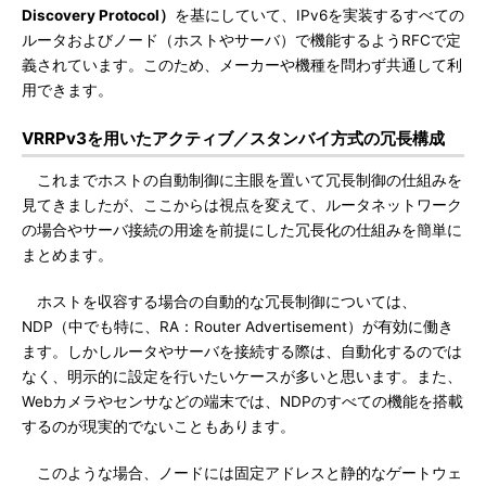
Discovery Protocol）
を基にしていて、IPv6を実装するすべての
ルータおよびノード（ホストやサーバ）で機能するようRFCで定
義されています。このため、メーカーや機種を問わず共通して利
用できます。
VRRPv3を用いたアクティブ／スタンバイ方式の冗長構成
これまでホストの自動制御に主眼を置いて冗長制御の仕組みを
見てきましたが、ここからは視点を変えて、ルータネットワーク
の場合やサーバ接続の用途を前提にした冗長化の仕組みを簡単に
まとめます。
ホストを収容する場合の自動的な冗長制御については、
NDP（中でも特に、RA：Router Advertisement）が有効に働き
ます。しかしルータやサーバを接続する際は、自動化するのでは
なく、明示的に設定を行いたいケースが多いと思います。また、
Webカメラやセンサなどの端末では、NDPのすべての機能を搭載
するのが現実的でないこともあります。
このような場合、ノードには固定アドレスと静的なゲートウェ