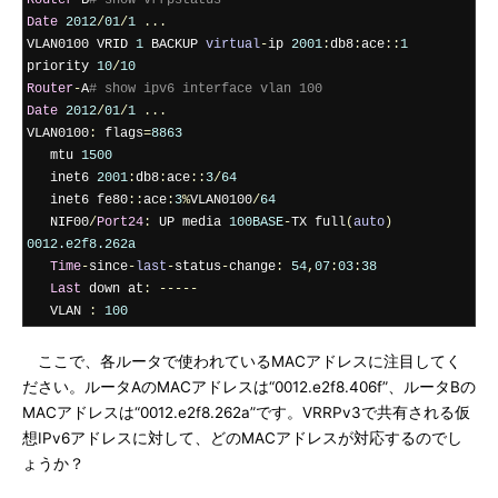
Router
-
B
# show vrrpstatus
Date
2012
/
01
/
1
...
VLAN0100 VRID 
1
 BACKUP 
virtual
-
ip 
2001
:
db8
:
ace
::
1
priority 
10
/
10
Router
-
A
# show ipv6 interface vlan 100
Date
2012
/
01
/
1
...
VLAN0100
:
 flags
=
8863
   mtu 
1500
   inet6 
2001
:
db8
:
ace
::
3
/
64
   inet6 fe80
::
ace
:
3
%
VLAN0100
/
64
   NIF00
/
Port24
:
 UP media 
100BASE
-
TX full
(
auto
)
0012.e2f8.262a
Time
-
since
-
last
-
status
-
change
:
54
,
07
:
03
:
38
Last
 down at
:
-----
   VLAN 
:
100
ここで、各ルータで使われているMACアドレスに注目してく
ださい。ルータAのMACアドレスは“0012.e2f8.406f”、ルータBの
MACアドレスは“0012.e2f8.262a”です。VRRPv3で共有される仮
想IPv6アドレスに対して、どのMACアドレスが対応するのでし
ょうか？