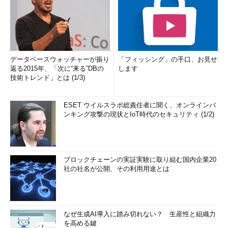
データベースウォッチャーが振り
「フィッシング」の手口、お見せ
返る2015年、「次に“来る”DBの
します
技術トレンド」とは (1/3)
ESET ウイルスラボ総責任者に聞く、オンラインバ
ンキング攻撃の現状とIoT時代のセキュリティ (1/2)
ブロックチェーンの実証実験に取り組む国内企業20
社の社名が公開、その利用用途とは
なぜ生成AI導入に踏み切れない？ 生産性と組織力
を高める鍵