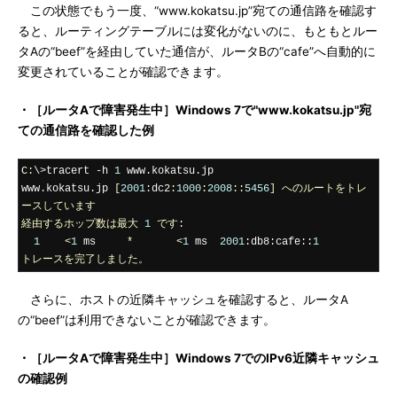
この状態でもう一度、“www.kokatsu.jp”宛ての通信路を確認す
ると、ルーティングテーブルには変化がないのに、もともとルー
タAの“beef”を経由していた通信が、ルータBの“cafe”へ自動的に
変更されていることが確認できます。
・［ルータAで障害発生中］Windows 7で"www.kokatsu.jp"宛
ての通信路を確認した例
C
:
\>tracert 
-
h 
1
 www
.
kokatsu
.
jp

www
.
kokatsu
.
jp 
[
2001
:
dc2
:
1000
:
2008
::
5456
]
へのルートをトレ
ースしています
経由するホップ数は最大
1
です:
1
<
1
 ms     
*
<
1
 ms  
2001
:
db8
:
cafe
::
1
トレースを完了しました。
さらに、ホストの近隣キャッシュを確認すると、ルータA
の“beef”は利用できないことが確認できます。
・［ルータAで障害発生中］Windows 7でのIPv6近隣キャッシュ
の確認例