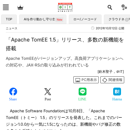
TOP
AIを作り動かし守り生かす
ロー/ノーコード
クラウドネイ
ニュース
2012年10月12日 公開
「Apache TomEE 1.5」リリース、多数の新機能を
搭載
Apache TomEEがバージョンアップ。高負荷アプリケーションへ
の対応や、JAX-RSの取り込みが行われている
[鈴木聖子，＠IT]
PC用表示
関連情報
Share
Post
LINE
Hatena
Apache Software Foundationは10月8日、「Apache
TomEE（トミー） 1.5」のリリースを発表した。これまでのバー
ジョン1.0.0から一気に1.5になったのは、新機能やバグ修正の数