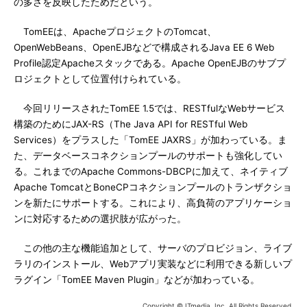
の多さを反映したためだという。
TomEEは、ApacheプロジェクトのTomcat、
OpenWebBeans、OpenEJBなどで構成されるJava EE 6 Web
Profile認定Apacheスタックである。Apache OpenEJBのサブプ
ロジェクトとして位置付けられている。
今回リリースされたTomEE 1.5では、RESTfulなWebサービス
構築のためにJAX-RS（The Java API for RESTful Web
Services）をプラスした「TomEE JAXRS」が加わっている。ま
た、データベースコネクションプールのサポートも強化してい
る。これまでのApache Commons-DBCPに加えて、ネイティブ
Apache TomcatとBoneCPコネクションプールのトランザクショ
ンを新たにサポートする。これにより、高負荷のアプリケーショ
ンに対応するための選択肢が広がった。
この他の主な機能追加として、サーバのプロビジョン、ライブ
ラリのインストール、Webアプリ実装などに利用できる新しいプ
ラグイン「TomEE Maven Plugin」などが加わっている。
Copyright © ITmedia, Inc. All Rights Reserved.