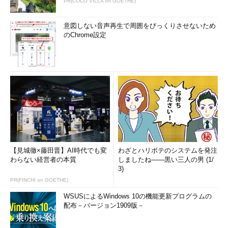
PR(COCO VILLA on GOETHE)
意図しない音声再生で周囲をびっくりさせないため
のChrome設定
【見城徹×藤田晋】AI時代でも変
わざとハリボテのシステムを発注
わらない経営者の本質
しましたね――黒い三人の男 (1/
3)
PR(FINCHI on GOETHE)
WSUSによるWindows 10の機能更新プログラムの
配布－バージョン1909版－