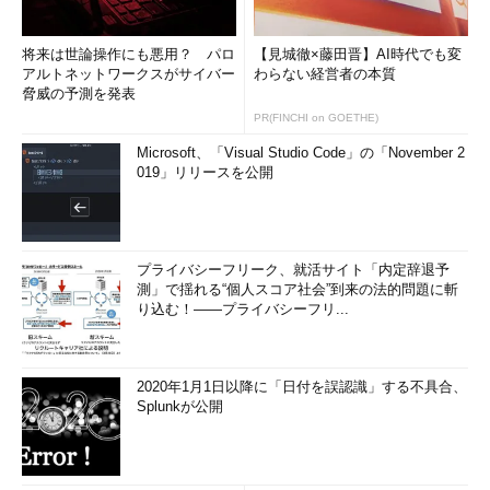
将来は世論操作にも悪用？ パロ
【見城徹×藤田晋】AI時代でも変
アルトネットワークスがサイバー
わらない経営者の本質
脅威の予測を発表
PR(FINCHI on GOETHE)
Microsoft、「Visual Studio Code」の「November 2
019」リリースを公開
プライバシーフリーク、就活サイト「内定辞退予
測」で揺れる“個人スコア社会”到来の法的問題に斬
り込む！――プライバシーフリ...
2020年1月1日以降に「日付を誤認識」する不具合、
Splunkが公開