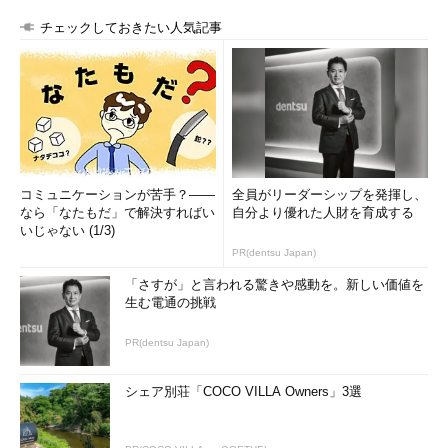
チェックしておきたい人気記事
コミュニケーションが苦手？――
全員がリーダーシップを発揮し、
なら「なたもだ」で解決すればい
自分より優れた人財を育成する
いじゃない (1/3)
PR(dentsu Japan)
「さすが」と言われる驚きや感動を。新しい価値を
生む電通の挑戦
PR(dentsu Japan)
シェア別荘「COCO VILLA Owners」3選