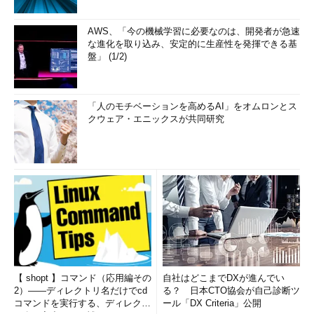
AWS、「今の機械学習に必要なのは、開発者が急速
な進化を取り込み、安定的に生産性を発揮できる基
盤」 (1/2)
「人のモチベーションを高めるAI」をオムロンとス
クウェア・エニックスが共同研究
【 shopt 】コマンド（応用編その
自社はどこまでDXが進んでい
2）――ディレクトリ名だけでcd
る？ 日本CTO協会が自己診断ツ
コマンドを実行する、ディレクト
ール「DX Criteria」公開