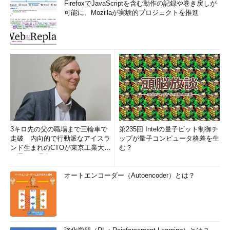
FirefoxでJavaScriptを含む動作の記録や巻き戻しが
可能に、Mozillaが実験的プロジェクトを推進
3キロ先の父の職場まで三輪車で
第235回 Intelの量子ビット制御チ
走破 内向的で行動派なアイスラ
ップが量子コンピュータ格差を生
ンド生まれのCTOが東京工業大学
む？
を選んだ理由 (1/2)
オートエンコーダー（Autoencoder）とは？