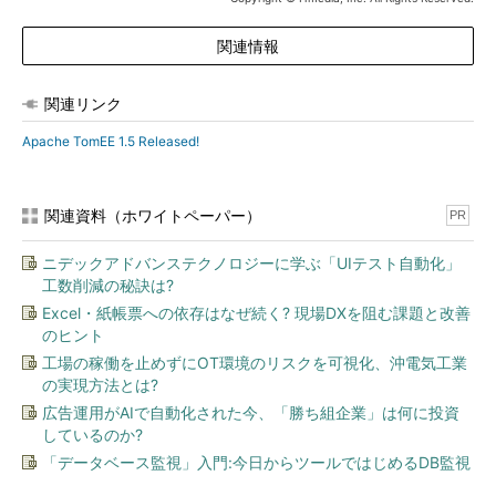
関連情報
関連リンク
Apache TomEE 1.5 Released!
関連資料（ホワイトペーパー）
PR
ニデックアドバンステクノロジーに学ぶ「UIテスト自動化」
工数削減の秘訣は?
Excel・紙帳票への依存はなぜ続く? 現場DXを阻む課題と改善
のヒント
工場の稼働を止めずにOT環境のリスクを可視化、沖電気工業
の実現方法とは?
広告運用がAIで自動化された今、「勝ち組企業」は何に投資
しているのか?
「データベース監視」入門:今日からツールではじめるDB監視