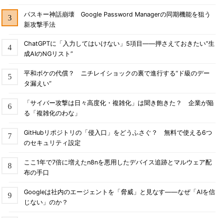
パスキー神話崩壊 Google Password Managerの同期機能を狙う
新攻撃手法
ChatGPTに「入力してはいけない」5項目――押さえておきたい“生
成AIのNGリスト”
平和ボケの代償？ ニチレイショックの裏で進行する“ド級のデー
タ漏えい”
「サイバー攻撃は日々高度化・複雑化」は聞き飽きた？ 企業が陥
る「複雑化のわな」
GitHubリポジトリの「侵入口」をどうふさぐ？ 無料で使える6つ
のセキュリティ設定
ここ1年で7倍に増えたn8nを悪用したデバイス追跡とマルウェア配
布の手口
Googleは社内のエージェントを「脅威」と見なす――なぜ「AIを信
じない」のか？