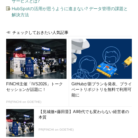
サービスとは?
HubSpotの活用が思うように進まない? データ管理の課題と
解決方法
チェックしておきたい人気記事
FINCHI主催「IVS2026」トーク
GitHubが新プランを発表、プライ
セッションが話題に！
ベートリポジトリを無料で利用可
能に
PR(FINCHI on GOETHE)
【見城徹×藤田晋】AI時代でも変わらない経営者の
本質
PR(FINCHI on GOETHE)