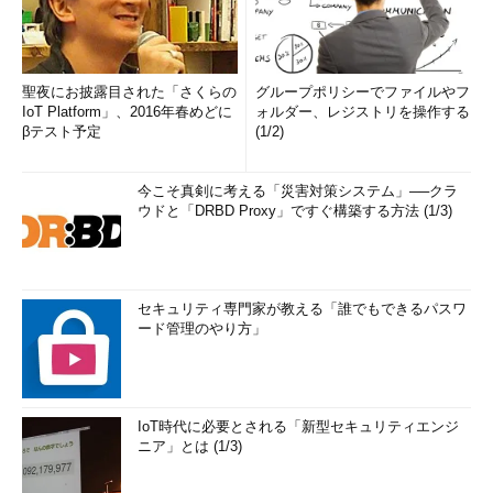
聖夜にお披露目された「さくらの
グループポリシーでファイルやフ
IoT Platform」、2016年春めどに
ォルダー、レジストリを操作する
βテスト予定
(1/2)
今こそ真剣に考える「災害対策システム」──クラ
ウドと「DRBD Proxy」ですぐ構築する方法 (1/3)
セキュリティ専門家が教える「誰でもできるパスワ
ード管理のやり方」
IoT時代に必要とされる「新型セキュリティエンジ
ニア」とは (1/3)