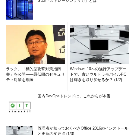
SDS「ストレージレプリカ」とは
ラック、「標的型攻撃対策指南
Windows 10への強行アップデー
書」を公開――最低限のセキュリ
トで、古いウルトラモバイルPC
ティ対策を網羅
は輝きを取り戻せるか？ (1/2)
国内DevOpsトレンドは、これからが本番
管理者が知っておくべきOffice 2016のインストール
と更新の変更点 (1/3)