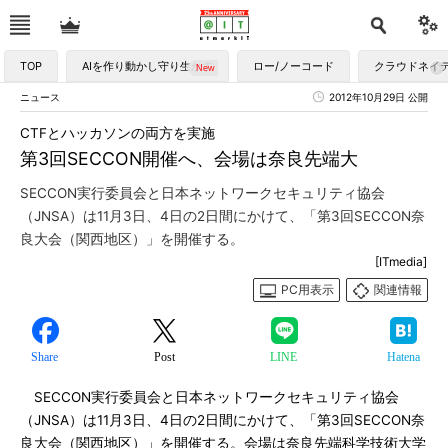
TOP
AIを作り動かし守り生かす
ロー/ノーコード
クラウドネイ
ニュース
2012年10月29日 公開
CTFとハッカソンの両方を実施
第3回SECCON開催へ、会場は奈良先端大
SECCON実行委員会と日本ネットワークセキュリティ協会
（JNSA）は11月3日、4日の2日間にかけて、「第3回SECCON奈
良大会（関西地区）」を開催する。
[ITmedia]
PC用表示
関連情報
Share
Post
LINE
Hatena
SECCON実行委員会と日本ネットワークセキュリティ協会
（JNSA）は11月3日、4日の2日間にかけて、「第3回SECCON奈
良大会（関西地区）」を開催する。会場は奈良先端科学技術大学