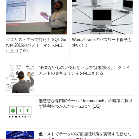
クエリストアって何だ？ SQL Se
Word／Excelのパスワード保護も
rver 2016のパフォーマンス向上
使いよう
に注目 (1/2)
“必要ないもの／使わないもの”は無効化し、クライ
アントのセキュリティを向上させる
無慈悲な専門家チーム「kuromame6」の暗躍に負け
ず勝利をつかんだチームは？ (1/2)
低コストでデータの災害復旧対策を実現する新たな