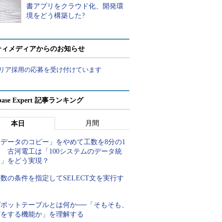
書アプリをクラウド化、開発環
境をどう構築した?
ティメディアからのお知らせ
リア採用の応募を受け付けています
abase Expert 記事ランキング
月間
本日
「データのコピー」をやめて工数を8分の1
 古河電工は「100システムのデータ統
合」をどう実現？
数の条件を指定してSELECT文を実行す
る
ピボットテーブルとは何か──「そもそも、
何をする機能か」を理解する