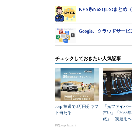
KVS系NoSQLのまとめ（Hib
Google、クラウドサ
チェックしておきたい人気記事
Jeep 抽選で3万円分ギフ
「光ファイバー
ト当たる
古い」「2035
旅」 実運用へ
データセンター
PR(Jeep Japan)