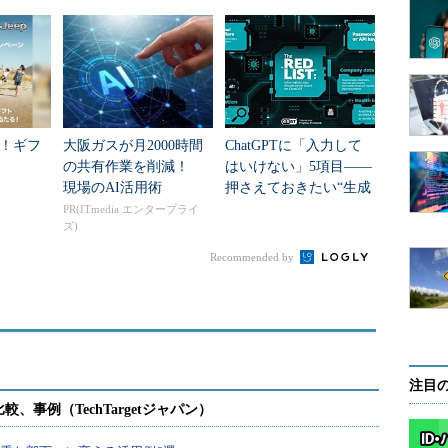
ー！ギフ
大阪ガスが月2000時間
ChatGPTに「入力して
の共有作業を削減！
はいけない」5項目――
現場のAI活用術
押さえておきたい“生成
AIのNGリスト”
PR(ITmedia エンタープライ
ズ)
Recommended by
注目