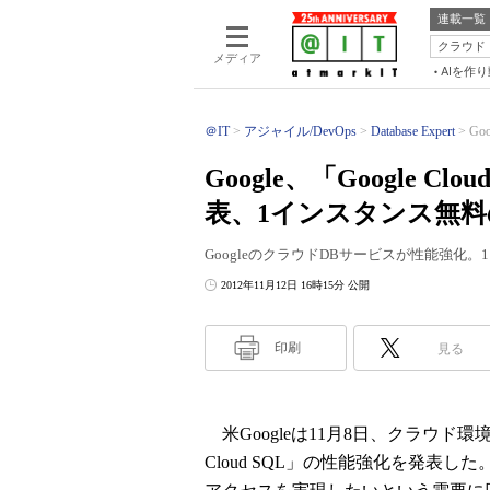
連載一覧
クラウド
メディア
AIを作
＠IT
アジャイル/DevOps
Database Expert
Go
Google、「Google 
表、1インスタンス無
GoogleのクラウドDBサービスが性能強
2012年11月12日 16時15分 公開
印刷
見る
米Googleは11月8日、クラウド環
Cloud SQL」の性能強化を発表