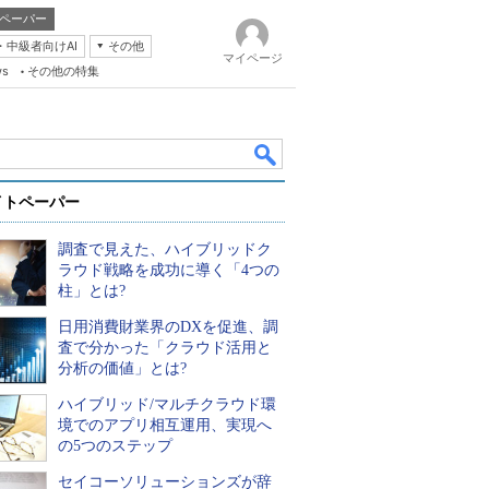
ペーパー
・中級者向けAI
その他
マイページ
ws
その他の特集
イトペーパー
調査で見えた、ハイブリッドク
ラウド戦略を成功に導く「4つの
柱」とは?
日用消費財業界のDXを促進、調
k
査で分かった「クラウド活用と
分析の価値」とは?
ハイブリッド/マルチクラウド環
境でのアプリ相互運用、実現へ
の5つのステップ
セイコーソリューションズが辞