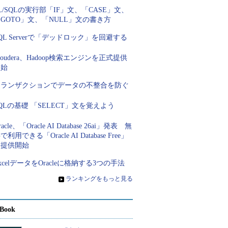
L/SQLの実行部「IF」文、「CASE」文、
GOTO」文、「NULL」文の書き方
QL Serverで「デッドロック」を回避する
loudera、Hadoop検索エンジンを正式提供
開始
トランザクションでデータの不整合を防ぐ
QLの基礎 「SELECT」文を覚えよう
racle、「Oracle AI Database 26ai」発表 無
で利用できる「Oracle AI Database Free」
を提供開始
xcelデータをOracleに格納する3つの手法
»
ランキングをもっと見る
Book