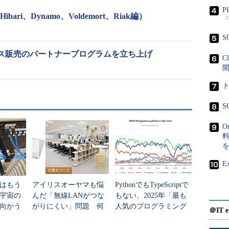
P
ari、Dynamo、Voldemort、Riak編）
「
S
ービス販売のパートナープログラムを立ち上げ
C
S
O
料
E
はもう
アイリスオーヤマも悩
PythonでもTypeScriptで
年宇宙の
んだ「無線LANがつな
もない、2025年「最も
向かう
がりにくい」問題 何
人気のプログラミング
＠IT e
新技術
を変えて解決した？
言語」