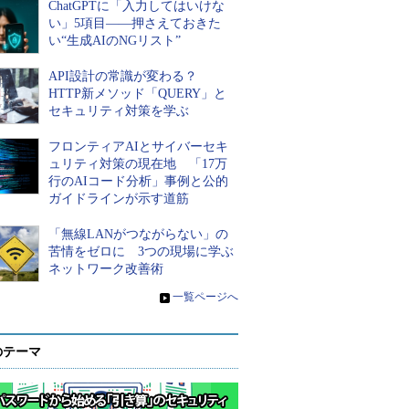
ChatGPTに「入力してはいけな
い」5項目――押さえておきた
い“生成AIのNGリスト”
API設計の常識が変わる？
HTTP新メソッド「QUERY」と
セキュリティ対策を学ぶ
フロンティアAIとサイバーセキ
ュリティ対策の現在地 「17万
行のAIコード分析」事例と公的
ガイドラインが示す道筋
「無線LANがつながらない」の
苦情をゼロに 3つの現場に学ぶ
ネットワーク改善術
»
一覧ページへ
のテーマ