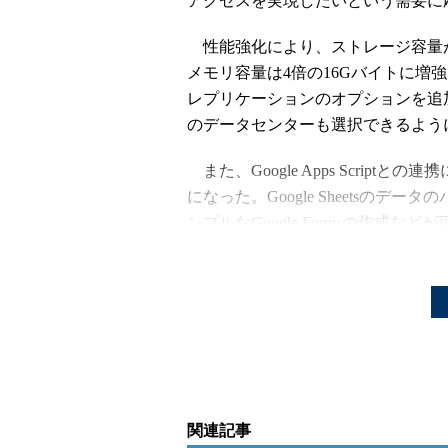
アクセスを実現したいという需要に
性能強化により、ストレージ容量がこ
メモリ容量は4倍の16Gバイトに増
レプリケーションのオプションを追
のデータセンターも選択できるよう
また、Google Apps Scriptとの連
になった。Google Sheetsのデータ
ンプルなGoogle Formsの作成など
要望に応えて半年間の無料トライアル
間中、1インスタンスのCloud SQ
関連記事