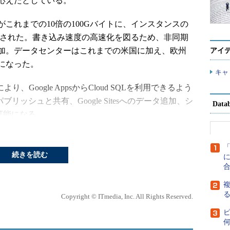
応えたとしている。
れまでの10倍の100Gバイトに、インスタンスの
強された。書き込み速度の高速化を図るため、非同期
加。データセンターはこれまでの米国に加え、欧州
アイ
になった。
キャ
携により、Google AppsからCloud SQLを利用できるよう
のパブリッシュと共有、Google Sitesへのデータ追加、シ
Dat
が可能になる。
の提供開始も発表した。2013年6月1日までの期
Lを0.5Gバイトのストレージ込みで無料提供する。
続きを読む
に
複
Copyright © ITmedia, Inc. All Rights Reserved.