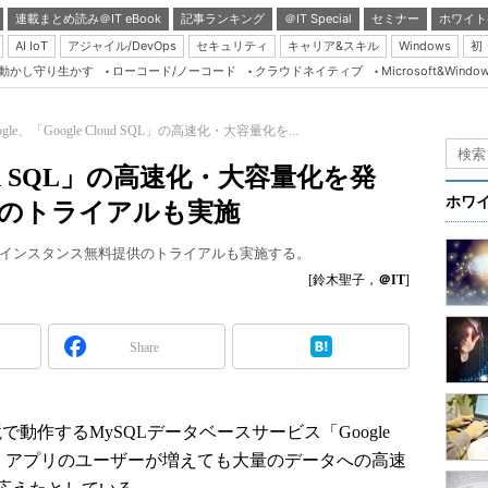
連載まとめ読み＠IT eBook
記事ランキング
＠IT Special
セミナー
ホワイト
AI IoT
アジャイル/DevOps
セキュリティ
キャリア&スキル
Windows
初
り動かし守り生かす
ローコード/ノーコード
クラウドネイティブ
Microsoft&Windo
Server & Storage
HTML5 + UX
ogle、「Google Cloud SQL」の高速化・大容量化を...
Smart & Social
Cloud SQL」の高速化・大容量化を発
Coding Edge
ホワ
料のトライアルも実施
Java Agile
化。1インスタンス無料提供のトライアルも実施する。
Database Expert
[鈴木聖子，
＠IT
]
Linux ＆ OSS
Master of IP Networ
Share
Security & Trust
Test & Tools
境で動作するMySQLデータベースサービス「Google
Insider.NET
した。アプリのユーザーが増えても大量のデータへの高速
ブログ