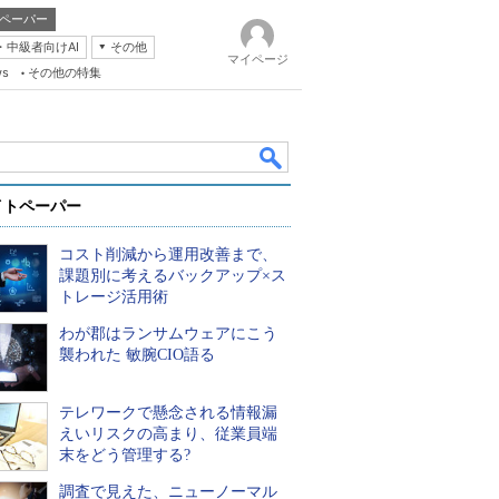
ペーパー
・中級者向けAI
その他
マイページ
ws
その他の特集
イトペーパー
コスト削減から運用改善まで、
課題別に考えるバックアップ×ス
トレージ活用術
わが郡はランサムウェアにこう
k
襲われた 敏腕CIO語る
テレワークで懸念される情報漏
えいリスクの高まり、従業員端
末をどう管理する?
調査で見えた、ニューノーマル