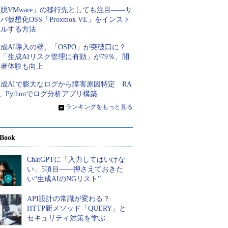
脱VMware」の移行先としても注目――サ
バ仮想化OSS「Proxmox VE」をインスト
ールする方法
成AI導入の壁、「OSPO」が突破口に？
「生成AIリスク管理に有効」が79％、開
発者体験も向上
成AIで膨大なログから障害原因特定 RA
、Pythonでログ分析アプリ構築
»
ランキングをもっと見る
Book
ChatGPTに「入力してはいけな
い」5項目――押さえておきた
い“生成AIのNGリスト”
API設計の常識が変わる？
HTTP新メソッド「QUERY」と
セキュリティ対策を学ぶ