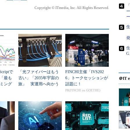
「
Copyright © ITmedia, Inc. All Rights Reserved.
ー
生
生
G
て1GBを指定する。
criptで
「光ファイバーはもう
FINCHI主催「IVS202
年「最も
古い」「2035年宇宙の
6」トークセッションが
＠IT e
ミング
旅」 実運用へ向かう
話題に！
データセンター新技術
PR(FINCHI on GOETHE)