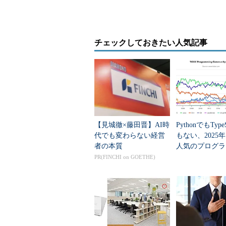
チェックしておきたい人気記事
仮想環境に割り当てるメモリ量とし
【見城徹×藤田晋】AI時
PythonでもTypeS
代でも変わらない経営
もない、2025
者の本質
人気のプログラ
言語」
PR(FINCHI on GOETHE)