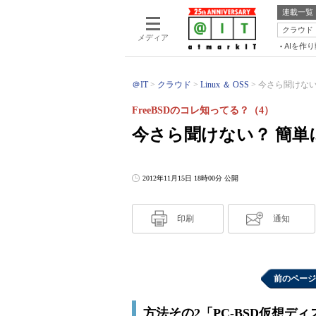
連載一覧
クラウド
メディア
AIを作
＠IT
クラウド
Linux ＆ OSS
今さら聞けない？
FreeBSDのコレ知ってる？（4）
今さら聞けない？ 簡単に
2012年11月15日 18時00分 公開
印刷
通知
前のページ
方法その2「PC-BSD仮想デ