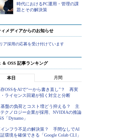
時代におけるPC運用・管理の課
題とその解決策
ティメディアからのお知らせ
リア採用の応募を受け付けています
ux ＆ OSS 記事ランキング
月間
本日
存OSSをAIで“一から書き直し”？ 再実
装・ライセンス回避が招く対立と分断
AI基盤の負荷とコスト増どう抑える？ 主
テクノロジー企業が採用、NVIDIAの推論
SS「Dynamo」
Iインフラ不足の解決策？ 手間なしでAI
証環境を確保できる「Google Colab CLI」