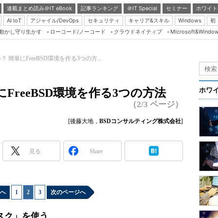
連載まとめ読み＠IT eBook
記事ランキング
＠IT Special
セミナー
ホワイト
AI IoT
アジャイル/DevOps
セキュリティ
キャリア&スキル
Windows
初
り動かし守り生かす
ローコード/ノーコード
クラウドネイティブ
Microsoft&Windo
Server & Storage
HTML5 + UX
 簡単にFreeBSD環境を作る3つの方...
Smart & Social
Coding Edge
FreeBSD環境を作る3つの方法
ホワ
Java Agile
（2/3 ページ）
Database Expert
[後藤大地，
BSDコンサルティング株式会社
]
Linux ＆ OSS
Master of IP Networ
見る
Share
Security & Trust
Test & Tools
へ
1
|
2
|
3
次のページへ
Insider.NET
ブログ
ィスク」を使う