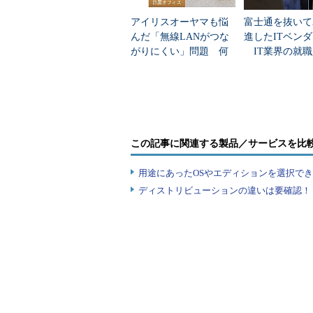
アイリスオーヤマも悩
富士通を抜いて
んだ「無線LANがつな
進したITベン
がりにくい」問題 何
IT業界の就職
を変えて解決した？
業トップ20
次の作業がポイントだ。ディスク
るものとし、先にダウンロードしたP
この記事に関連する製品／サービスを比
用途にあったOSやエディションを選択できていま
ディストリビューションの違いは要確認！『