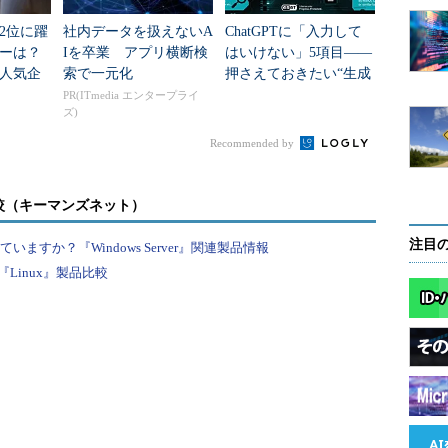
2位に躍
社内データを扱えないA
ChatGPTに「入力して
ダーは？
Iを卒業 アプリ横断検
はいけない」5項目――
人気企
索で一元化
押さえておきたい“生成
AIのNGリスト”
PR(ITmedia エンタープライ
ズ)
Recommended by
は「新規作成」ではなく、既存のディスクを使用す
C-BSDの仮想ディスクを指定する。
較（キーマンズネット）
注目
すか？『Windows Server』関連製品情報
Linux』製品比較