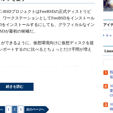
-BSDプロジェクトはFreeBSDの正式ディストリビ
ワークステーションとしてFreeBSDをインストール
BSDをインストールするにしても、グラフィカルなイン
アイ
BSDが最初の候補だ。
キャ
ことができるように、仮想環境向けに仮想ディスクを提
ンポートするのに比べるとちょっとだけ手間が増え
Lin
。
ディスクをダウンロードしておく。次に仮想マシンの
既
を試したので、OSの種類としてBSD／FreeBSDを
続きを読む
要
O
A
検
へ
1
|
2
|
3
次のページへ