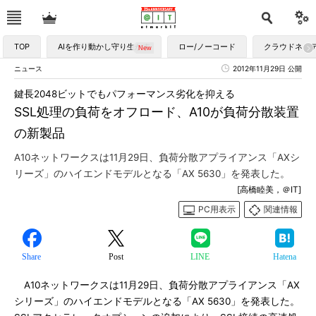
TOP
AIを作り動かし守り生かす
ロー/ノーコード
クラウドネイ
ニュース
2012年11月29日 公開
鍵長2048ビットでもパフォーマンス劣化を抑える
SSL処理の負荷をオフロード、A10が負荷分散装置
の新製品
A10ネットワークスは11月29日、負荷分散アプライアンス「AXシ
リーズ」のハイエンドモデルとなる「AX 5630」を発表した。
[高橋睦美，＠IT]
PC用表示
関連情報
Share
Post
LINE
Hatena
A10ネットワークスは11月29日、負荷分散アプライアンス「AX
シリーズ」のハイエンドモデルとなる「AX 5630」を発表した。