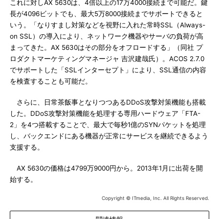
これに対しAX 5630は、4倍以上の17万4000接続まで可能だ。鍵
長が4096ビットでも、最大5万8000接続までサポートできると
いう。「なりすまし対策などを視野に入れた常時SSL（Always-
on SSL）の導入により、ネットワーク機器やサーバの負荷が高
まってきた。AX 5630はその部分をオフロードする」（同社 プ
ロダクトマーケティングマネージャ 吉沢建哉氏）。ACOS 2.7.0
でサポートした「SSLインターセプト」により、SSL通信の内容
を検査することも可能だ。
さらに、日常茶飯事となりつつあるDDoS攻撃対策機能も搭載
した。DDoS攻撃対策機能を処理する専用ハードウェア「FTA-
2」を4つ搭載することで、最大で毎秒1億のSYNパケットを処理
し、バックエンドにある機器が正常にサービスを継続できるよう
支援する。
AX 5630の価格は4799万9000円から。2013年1月に出荷を開
始する。
Copyright © ITmedia, Inc. All Rights Reserved.