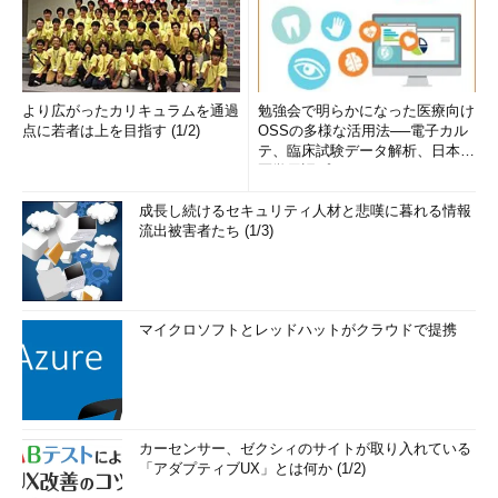
より広がったカリキュラムを通過
勉強会で明らかになった医療向け
点に若者は上を目指す (1/2)
OSSの多様な活用法──電子カル
テ、臨床試験データ解析、日本語
医学用語プラットフォーム、画...
成長し続けるセキュリティ人材と悲嘆に暮れる情報
流出被害者たち (1/3)
マイクロソフトとレッドハットがクラウドで提携
カーセンサー、ゼクシィのサイトが取り入れている
「アダプティブUX」とは何か (1/2)