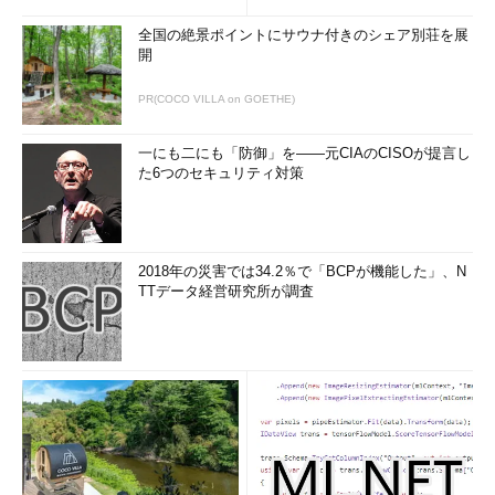
全国の絶景ポイントにサウナ付きのシェア別荘を展
開
PR(COCO VILLA on GOETHE)
一にも二にも「防御」を――元CIAのCISOが提言し
た6つのセキュリティ対策
2018年の災害では34.2％で「BCPが機能した」、N
TTデータ経営研究所が調査