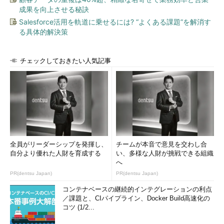
成果を向上させる秘訣
Salesforce活用を軌道に乗せるには? “よくある課題”を解消す
る具体的解決策
チェックしておきたい人気記事
全員がリーダーシップを発揮し、
チームが本音で意見を交わし合
自分より優れた人財を育成する
い、多様な人財が挑戦できる組織
へ
PR(dentsu Japan)
PR(dentsu Japan)
コンテナベースの継続的インテグレーションの利点
／課題と、CIパイプライン、Docker Build高速化の
コツ (1/2...