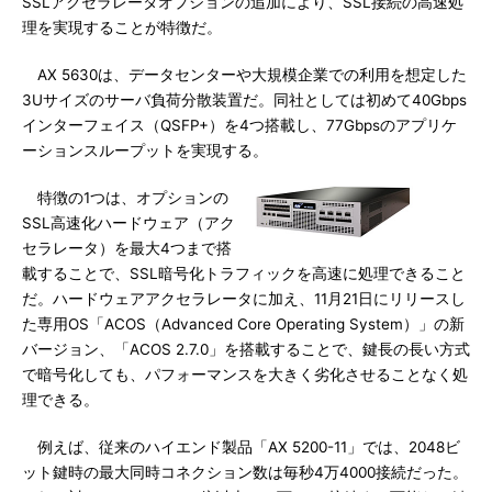
SSLアクセラレータオプションの追加により、SSL接続の高速処
理を実現することが特徴だ。
AX 5630は、データセンターや大規模企業での利用を想定した
3Uサイズのサーバ負荷分散装置だ。同社としては初めて40Gbps
インターフェイス（QSFP+）を4つ搭載し、77Gbpsのアプリケ
ーションスループットを実現する。
特徴の1つは、オプションの
SSL高速化ハードウェア（アク
セラレータ）を最大4つまで搭
載することで、SSL暗号化トラフィックを高速に処理できること
だ。ハードウェアアクセラレータに加え、11月21日にリリースし
た専用OS「ACOS（Advanced Core Operating System）」の新
バージョン、「ACOS 2.7.0」を搭載することで、鍵長の長い方式
で暗号化しても、パフォーマンスを大きく劣化させることなく処
理できる。
例えば、従来のハイエンド製品「AX 5200-11」では、2048ビ
ット鍵時の最大同時コネクション数は毎秒4万4000接続だった。