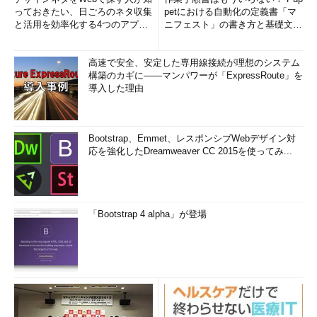
っておきたい、日ごろのネタ収集
petにおける自動化の定義書「マ
と活用を効率化する4つのアプリ
ニフェスト」の書き方と基礎文法
(1/3)
まとめ (1/5)
高速で安全、安定した専用線接続が理想のシステム
構築のカギに――マンパワーが「ExpressRoute」を
導入した理由
Bootstrap、Emmet、レスポンシブWebデザイン対
応を強化したDreamweaver CC 2015を使ってみ...
「Bootstrap 4 alpha」が登場