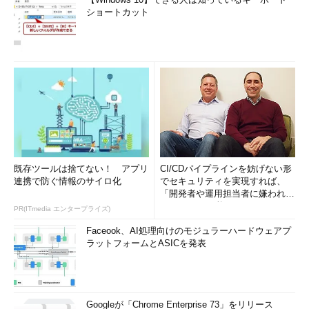
ショートカット
既存ツールは捨てない！ アプリ
CI/CDパイプラインを妨げない形
連携で防ぐ情報のサイロ化
でセキュリティを実現すれば、
「開発者や運用担当者に嫌われな
いWAF」は可能か
PR(ITmedia エンタープライズ)
Faceook、AI処理向けのモジュラーハードウェアプ
ラットフォームとASICを発表
Googleが「Chrome Enterprise 73」をリリース