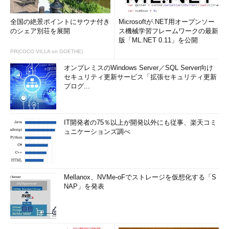
全国の絶景ポイントにサウナ付き
Microsoftが.NET用オープンソー
のシェア別荘を展開
ス機械学習フレームワークの最新
版「ML.NET 0.11」を公開
PR(COCO VILLA on GOETHE)
オンプレミスのWindows Server／SQL Server向け
セキュリティ更新サービス「拡張セキュリティ更新
プログ...
IT開発者の75％以上が開発以外にも従事、楽天コミ
ュニケーションズ調べ
Mellanox、NVMe-oFでストレージを仮想化する「S
NAP」を発表