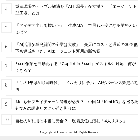
製造現場のトラブル解消を「AI工場長」が支援？ 「エージェント
型工場」とは
「アイデア出しを抜いた」 生成AIなしで最も不安になる業務とい
えば？
「AI活用が単発質問の企業は大敗」 楽天にコストと遅延の30％低
下も達成させた、AIエージェント運用の勝ち筋
Excel作業を自動化する「Copilot in Excel」がスキルに対応 何が
できる？
「この1年はAI戦国時代」 メルカリに学ぶ、AIガバナンス策定の勘
所
AIにもサプライチェーン管理が必要？ 中国AI「Kimi K3」を巡る批
判でAIの調達リスクが浮き彫りに
自社のAI利用は本当に安全？ 現場放任に潜む「4大リスク」
Copyright © ITmedia Inc. All Rights Reserved.