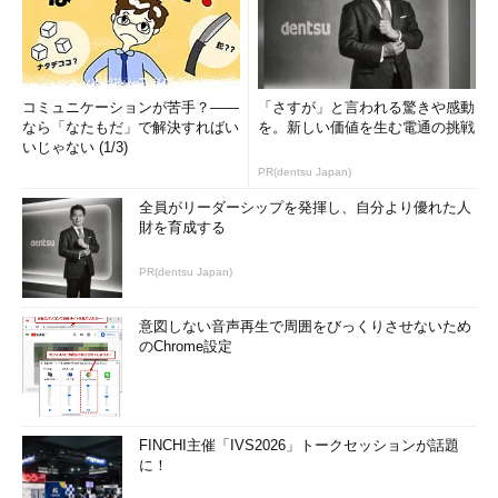
コミュニケーションが苦手？――
「さすが」と言われる驚きや感動
なら「なたもだ」で解決すればい
を。新しい価値を生む電通の挑戦
いじゃない (1/3)
PR(dentsu Japan)
全員がリーダーシップを発揮し、自分より優れた人
財を育成する
PR(dentsu Japan)
意図しない音声再生で周囲をびっくりさせないため
のChrome設定
FINCHI主催「IVS2026」トークセッションが話題
に！