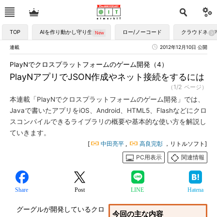
TOP
AIを作り動かし守り生かす
ロー/ノーコード
クラウドネイ
連載
2012年12月10日 公開
PlayNでクロスプラットフォームのゲーム開発（4）
PlayNアプリでJSON作成やネット接続をするには
（1/2 ページ）
本連載「PlayNでクロスプラットフォームのゲーム開発」では、
Javaで書いたアプリをiOS、Android、HTML5、Flashなどにクロ
スコンパイルできるライブラリの概要や基本的な使い方を解説し
ていきます。
[
中田亮平
,
高良完彰
，リトルソフト]
PC用表示
関連情報
Share
Post
LINE
Hatena
グーグルが開発しているクロ
今回の主な内容