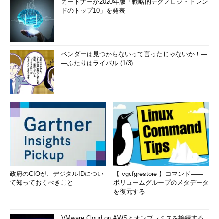
ガートナーが2020年版「戦略的テクノロジ・トレン
ドのトップ10」を発表
ベンダーは見つからないって言ったじゃないか！―
―ふたりはライバル (1/3)
政府のCIOが、デジタルIDについ
【 vgcfgrestore 】コマンド――
て知っておくべきこと
ボリュームグループのメタデータ
を復元する
VMware Cloud on AWSとオンプレミスを接続する