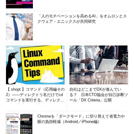
「人のモチベーションを高めるAI」をオムロンとス
クウェア・エニックスが共同研究
【 shopt 】コマンド（応用編その
自社はどこまでDXが進んでい
2）――ディレクトリ名だけでcd
る？ 日本CTO協会が自己診断ツ
コマンドを実行する、ディレクト
ール「DX Criteria」公開
リ名の入力ミスを補正...
Chromeを「ダークモード」に切り替えて省電力や
眼の負担軽減（Android／iPhone編）