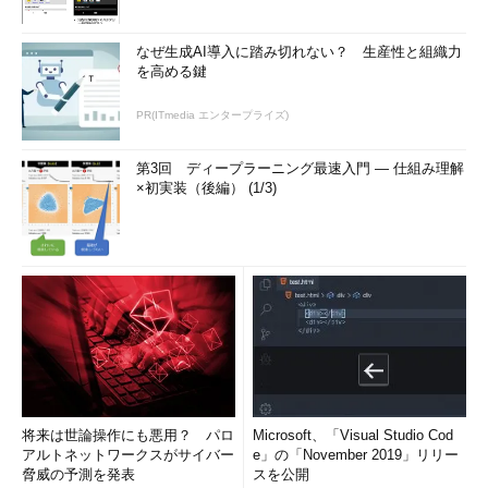
なぜ生成AI導入に踏み切れない？ 生産性と組織力
を高める鍵
PR(ITmedia エンタープライズ)
第3回 ディープラーニング最速入門 ― 仕組み理解
×初実装（後編） (1/3)
将来は世論操作にも悪用？ パロ
Microsoft、「Visual Studio Cod
アルトネットワークスがサイバー
e」の「November 2019」リリー
脅威の予測を発表
スを公開