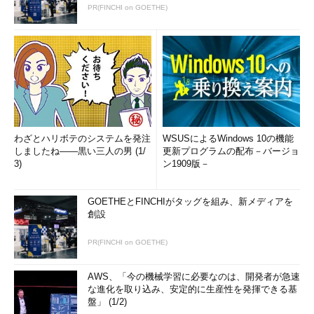
PR(FINCHI on GOETHE)
わざとハリボテのシステムを発注
WSUSによるWindows 10の機能
しましたね――黒い三人の男 (1/
更新プログラムの配布－バージョ
3)
ン1909版－
GOETHEとFINCHIがタッグを組み、新メディアを
創設
PR(FINCHI on GOETHE)
AWS、「今の機械学習に必要なのは、開発者が急速
な進化を取り込み、安定的に生産性を発揮できる基
盤」 (1/2)