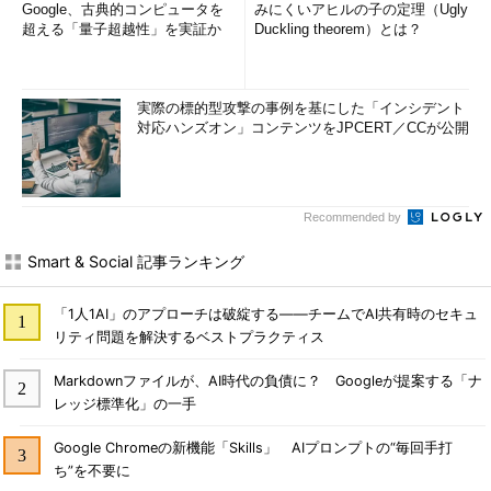
Google、古典的コンピュータを
みにくいアヒルの子の定理（Ugly
超える「量子超越性」を実証か
Duckling theorem）とは？
実際の標的型攻撃の事例を基にした「インシデント
対応ハンズオン」コンテンツをJPCERT／CCが公開
Recommended by
Smart & Social 記事ランキング
「1人1AI」のアプローチは破綻する――チームでAI共有時のセキュ
リティ問題を解決するベストプラクティス
Markdownファイルが、AI時代の負債に？ Googleが提案する「ナ
レッジ標準化」の一手
Google Chromeの新機能「Skills」 AIプロンプトの“毎回手打
ち”を不要に