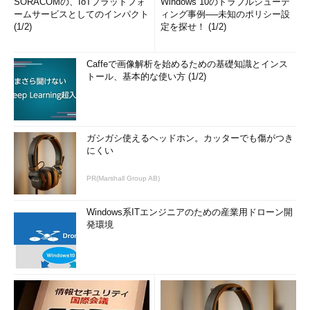
SORACOMの、IoTプラットフォ
Windows 10のトラブルシューテ
ームサービスとしてのインパクト
ィング事例──未知のポリシー設
(1/2)
定を探せ！ (1/2)
Caffeで画像解析を始めるための基礎知識とインス
トール、基本的な使い方 (1/2)
ガシガシ使えるヘッドホン。カッターでも傷がつき
にくい
PR(Marshall Group AB)
Windows系ITエンジニアのための産業用ドローン開
発環境