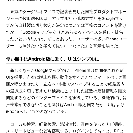
東京のグーグルオフィスで記者会見した同社プロダクトマネー
ジャーの牧田信弘氏は、アップル社が地図アプリをGoogleマッ
プから自社製に切り替えた決定については直接のコメントを避け
たが、「Googleマップをありとあらゆるデバイスを通して提供
したいという思いは、ずっとあった。ユーザーの多いiPhoneユー
ザーにも届けたいと考えて提供にいたった」と背景を語った。
使い勝手はAndroid版に近く、UIはシンプルに
新しくなったGoogleマップでは、iPhone向けに開発された新
UIを採用。左右に端末を振る動作をすることでフィードバック画
面が呼び出せたり、左右へ2本指でスワイプすることで経路案内
の選択肢を切り替えたり検索にヒットした複数の店舗情報を順次
閲覧するなどのインターフェイスを実現している。機能的には音
声検索ができないことを除けばAndroid版と同等だが、UIはより
iPhoneらしいものとなっている。
ローカル検索、経路検索、渋滞情報、音声を使ったナビ機能、
ストリートビューなども搭載する。ログインしておくと、PCと