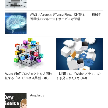
AWS／Azure上でTensorFlow、CNTKを――機械学
習環境のマネージドサービスが登場
AzureでIoTプロジェクトを共同検
「LINE」に「Webカメラ」、の
証する「IoTビジネス共創ラボ」
ぞき見られた1月 (1/3)
AngularJS