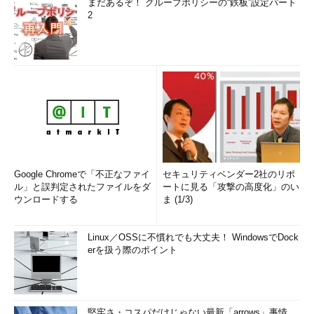
まだあるぞ！ グループポリシーの“鉄板”設定パート
2
Google Chromeで「不正なファイ
セキュリティベンダー2社のリポ
ル」と誤判定されたファイルをダ
ートに見る「攻撃の高度化」のい
ウンロードする
ま (1/3)
Linux／OSSに不慣れでも大丈夫！ WindowsでDock
erを扱う際のポイント
堅牢さ・コスパだけじゃない最新「arrows」事情