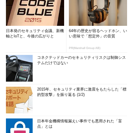
日本発のセキュリティ会議、新機
64年の歴史が宿るヘッドホン、い
軸とIoTと、今後の広がりと
い意味で「想定外」の音質
PR(Marshall Group AB)
コネクテッドカーのセキュリティリスクは制御シス
テムだけではない
2015年、セキュリティ業界に激震をもたらした「標
的型攻撃」を振り返る (1/2)
日本年金機構情報漏えい事件でも悪用された「盲
点」とは