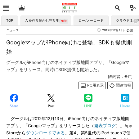
TOP
AIを作り動かし守り生かす
ロー/ノーコード
クラウドネイ
ニュース
2012年12月13日 公開
GoogleマップがiPhone向けに登場、SDKも提供開
始
グーグルがiPhone向けのネイティブ版地図アプリ、「Googleマ
ップ」をリリース。同時にSDK提供も開始した。
[西村賢，＠IT]
PC用表示
関連情報
Share
Post
LINE
Hatena
グーグルは2012年12月13日、iPhone向けのネイティブ版地図
アプリ、「Googleマップ」をリリースした（
発表ブログ
）。App
Storeから
ダウンロードできる
。第4、第5世代のiPod touchで使