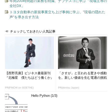
年間200時間超の業務を削減、ナブテスコに学ぶ「現場主導の
全社DX」
トヨタ自動車の新規事業立ち上げ事例に学ぶ、“現場の隠れた
声”を導き出す方法
チェックしておきたい人気記事
【西野亮廣】ビジネス書最新刊
「さすが」と言われる驚きや感動
『北極星 僕たちはどう働くか』
を。新しい価値を生む電通の挑戦
PR(FINCHI on GOETHE)
PR(dentsu Japan)
Hello Python (1/3)