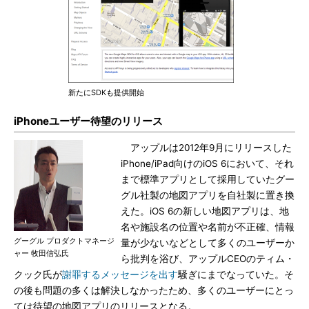
新たにSDKも提供開始
iPhoneユーザー待望のリリース
アップルは2012年9月にリリースした
iPhone/iPad向けのiOS 6において、それ
まで標準アプリとして採用していたグー
グル社製の地図アプリを自社製に置き換
えた。iOS 6の新しい地図アプリは、地
名や施設名の位置や名前が不正確、情報
グーグル プロダクトマネージ
量が少ないなどとして多くのユーザーか
ャー 牧田信弘氏
ら批判を浴び、アップルCEOのティム・
クック氏が
謝罪するメッセージを出す
騒ぎにまでなっていた。そ
の後も問題の多くは解決しなかったため、多くのユーザーにとっ
ては待望の地図アプリのリリースとなる。