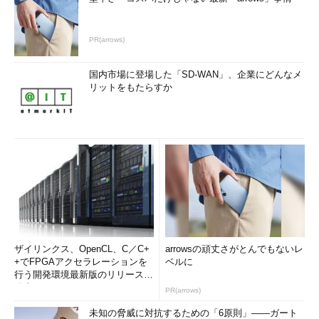
PR(arrows)
国内市場に登場した「SD-WAN」、企業にどんなメ
リットをもたらすか
ザイリンクス、OpenCL、C／C+
arrowsの頑丈さがとんでもないレ
+でFPGAアクセラレーションを
ベルに
行う開発環境最新版のリリースを
発表
PR(arrows)
未知の脅威に対抗するための「6原則」――ガート