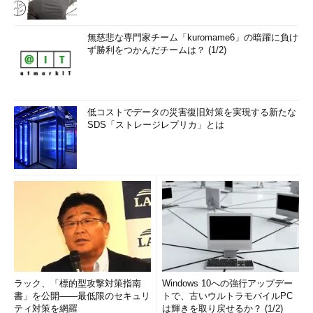
無慈悲な専門家チーム「kuromame6」の暗躍に負け
ず勝利をつかんだチームは？ (1/2)
低コストでデータの災害復旧対策を実現する新たな
SDS「ストレージレプリカ」とは
ラック、「標的型攻撃対策指南
Windows 10への強行アップデー
書」を公開――最低限のセキュリ
トで、古いウルトラモバイルPC
ティ対策を網羅
は輝きを取り戻せるか？ (1/2)