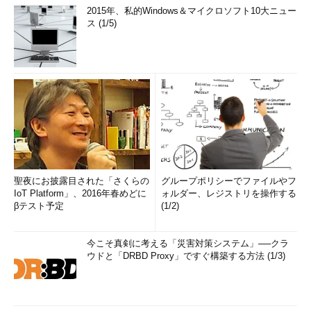
2015年、私的Windows＆マイクロソフト10大ニュー
ス (1/5)
聖夜にお披露目された「さくらの
グループポリシーでファイルやフ
IoT Platform」、2016年春めどに
ォルダー、レジストリを操作する
βテスト予定
(1/2)
今こそ真剣に考える「災害対策システム」──クラ
ウドと「DRBD Proxy」ですぐ構築する方法 (1/3)