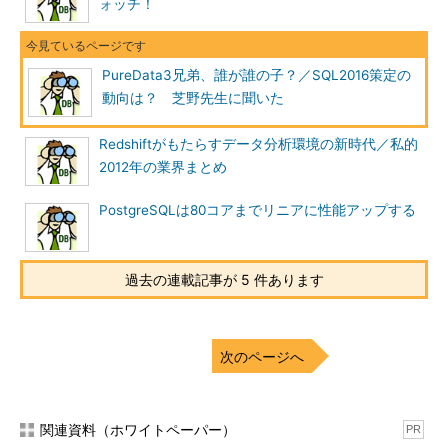
ア事業 インフォメ
ォッチ！
ーション・マネジメ
ント事業部 原沢滋
原沢氏はPureData System for Analyticsの強
氏
みとして「簡易性」「スピード」「低TCO」を
PureData3兄弟、誰が誰の子？／SQL2016策定の
挙げていました。PureData System for AnalyticsはNetezzaの時
動向は？ 芝野先生に聞いた
から分析向けに徹底的に割り切ることで性能を高め、運用負荷を
減らすような製品にしています。そうした強みや特徴がますます
Redshiftがもたらすデータ分析環境の新時代／私的
顕著になっているという印象です。
2012年の業界まとめ
PureData3兄弟、元は……誰だっけ？
PostgreSQLは80コアまでリニアに性能アップする
過去の連載記事が 5 件あります
次のページへ
関連資料（ホワイトペーパー）
PR