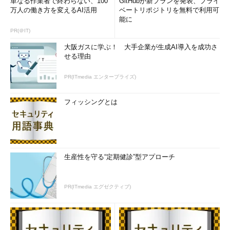
単なる作業者で終わらない、100
GitHubが新プランを発表、プライ
万人の働き方を変えるAI活用
ベートリポジトリを無料で利用可
能に
PR(＠IT)
大阪ガスに学ぶ！ 大手企業が生成AI導入を成功さ
せる理由
PR(ITmedia エンタープライズ)
フィッシングとは
生産性を守る“定期健診”型アプローチ
PR(ITmedia エグゼクティブ)