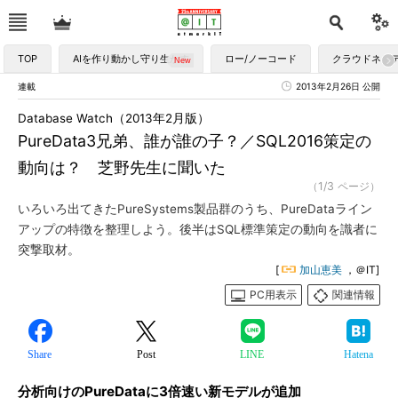
TOP
AIを作り動かし守り生かす
ロー/ノーコード
クラウドネイ
連載
2013年2月26日 公開
Database Watch（2013年2月版）
PureData3兄弟、誰が誰の子？／SQL2016策定の
動向は？ 芝野先生に聞いた
（1/3 ページ）
いろいろ出てきたPureSystems製品群のうち、PureDataライン
アップの特徴を整理しよう。後半はSQL標準策定の動向を識者に
突撃取材。
[
加山恵美
，＠IT]
PC用表示
関連情報
Share
Post
LINE
Hatena
分析向けのPureDataに3倍速い新モデルが追加