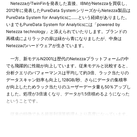
NetezzaがTwinFinを発表した直後、IBMがNetezzaを買収し、
2012年に発表したPureData SystemシリーズからNetezza製品は
PureData System for Analyticsに……という経緯がありました。
いまでもPureData System for Analyticsには「powered by
Netezza technology」と添えられていたりします。ブランドの
再構成によりラックの扉は緑から青になりましたが、中身は
Netezzaのハードウェアが生きています。
一方、新モデルN2001は歴代のNetezzaプラットフォームの中
でも飛躍的に性能が向上しています。従来モデルと比較すると、
分析クエリのパフォーマンスは平均して約3倍、ラック当たりの
データスキャン効率も向上し128GB/秒、さらにデータの集積率
が向上したためラック当たりのユーザーデータ量も50％アップし
ました。処理が3倍速くなり、データが1.5倍積めるようになった
ということです。
従来の特徴である超並列演算処理もより高度になっています。
N1001では92並列であったストリーム処理が、N2001では240並
列になりました。ここだけなら単純に2.6倍ですが、これに
N2001ではハードウェアが強化された分が加わり、結果的には3