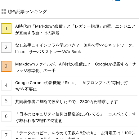
総合記事ランキング
AI時代の「Markdown負債」と「レガシー脱却」の壁、エンジニア
が直面する新・旧の課題
なぜ若手こそインフラを学ぶべき？ 無料で学べるネットワーク、
Linux、サーバ＆ストレージのeBook
Markdownファイルが、AI時代の負債に？ Googleが提案する「ナ
レッジ標準化」の一手
Google Chromeの新機能「Skills」 AIプロンプトの“毎回手打
ち”を不要に
共同著作者に無断で改変したので、2800万円請求します
「日本のセキュリティ信仰は構造的にズレてる」 コスパよく、す
ぐ救われる“左側”の防衛術
「データのコピー」をやめて工数を8分の1に 古河電工は「100シ