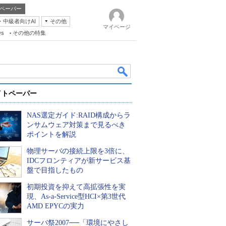
ペーパー
・中級者向けAI
その他
マイページ
ws
その他の特集
イトペーパー
NAS選定ガイド:RAID構成からラ
ンサムウェア対策まで見るべき
ポイントを解説
物理サーバの接続上限を3倍に、
k
IDCフロンティアが新サービス基
盤で目指したもの
初期投資を抑えて高拡張性を実
現、As-a-Service型HCI×第3世代
AMD EPYCの実力
サーバ祭2007──「環境にやさし