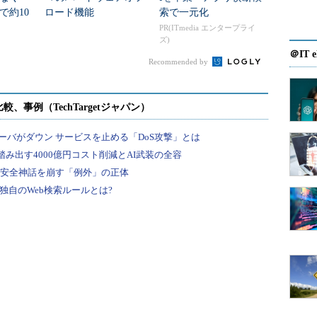
た。上記
で約10
ロード機能
索で一元化
な無駄を
方法は？
PR(ITmedia エンタープライ
ズ)
力でパフ
＠IT e
するフェ
Recommended by
分かりや
の約50％
への販売
IT INSIDER No.6は、Fusion-ioの動きを軸に、サービス
イスブック
プロバイダ市場におけるPCIeフラッシュの広がりを考
えます
プロバイ
きく左右されることになるはずだ。
ビスプロバイダ市場におけるPCIeフラッシュの利用の広が
文脈 前編」
にまとめました。ぜひご覧ください（本
Target会員登録が必要です）。