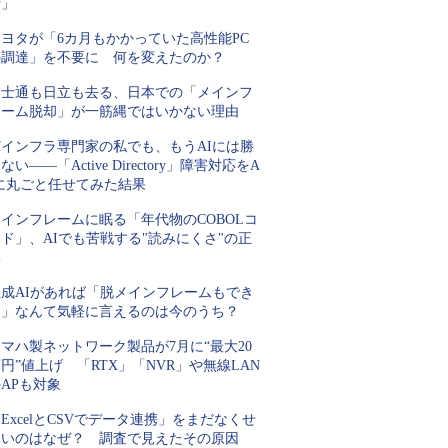
行」
トヨタが「6カ月もかかっていた高性能PC
の調達」を不要に 何を変えたのか？
富士通も日立も去る、日本での「メインフ
レーム脱却」が一筋縄ではいかない理由
Tインフラ専門家の私でも、もうAIには勝
ない――「Active Directory」障害対応をA
Iに丸ごと任せてみた結果
インフレームに眠る「年代物のCOBOLコ
ド」、AIでも苦戦する"読みにくさ"の正
体
生成AIがあれば「脱メインフレームもでき
る」なんて気軽に言えるのは今のうち？
マハ製ネットワーク製品が7月に“最大20
円”値上げ 「RTX」「NVR」や無線LAN
APも対象
ExcelとCSVでデータ連携」をまだなくせ
ないのはなぜ？ 調査で見えたその原因