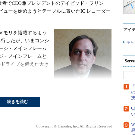
共同創業者でCEO兼プレジデントのデイビッド・フリン
インタビューを始めようとテーブルに置いたIC レコーダー
アイ
メモリを搭載するよう
移行したが、いまコンシ
キャ
ージ・メインフレーム
ジ・メインフレームと
Ser
のドライブを備えた大き
モリ市場の拡大によるメリット
「
米Fuision-io共同創業者、CEO兼プレ
ジデントのデイビッド・フリン氏
続きを読む
はない。オープンなア
C
い
うな独自アーキテクチャからの解放の話だ。ストレー
なくても、サーバ上で顧客の問題を解決できる」
W
Copyright © ITmedia, Inc. All Rights Reserved.