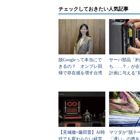
フリン氏は、PCサーバがメインフ
チェックしておきたい人気記事
なったことになぞらえて、PCIeフ
だがこれは、新興企業が自社に土俵
型的な言い方だととらえることもで
現実には、Fusion-ioの製品は
が、同社製品自体が「オープン」か
ェアに装着できるからといって、そ
脱Googleって本当にで
サーバ部品「約
いるというのは、論理に飛躍がある
きるの？ オンプレ回
ち……？」が企
帰で存在感を増す台湾
計画に与える“
一方、ストレージ装置の世界では、
企業の挑戦
ない影響”
用設計のように見えても、中身はPC
フラッシュとストレージ装置の関係
それでも、Fusion-ioはPCIeフラ
ービスプロバイダにおける利用拡大
であることに変わりはない。同社は
【見城徹×藤田晋】AI時
マツダが“脱テ
ハードウェアコンポーネントを超え
代でも変わらない経営
「遅い」の声を