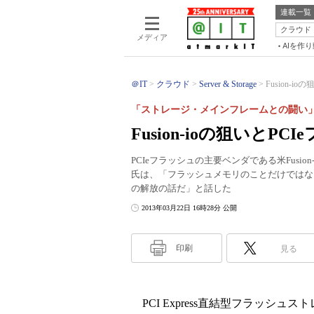
連載一覧
クラウド
メディア
AIを作
＠IT
クラウド
Server & Storage
Fusion-i
「ストレージ・メインフレームとの闘い
Fusion-ioの狙いとP
PCIeフラッシュの主要ベンダである米Fusi
氏は、「フラッシュメモリのことだけではな
の解放の話だ」と話した
2013年03月22日 16時28分 公開
印刷
見る
PCI Express直結型フラッシュ