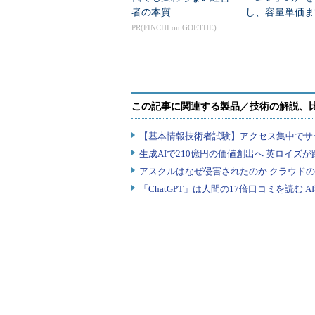
品の価値を巧みに訴え、成功してき
者の本質
し、容量単価ま
のような言い方も、ハードウェア的
分の1に その
PR(FINCHI on GOETHE)
極限まで省くとともに、自社の技術
ォーマンスをコントロールしようと
イスブックのような人々にとっては
すい。実際に、Fusion-ioの売り上げ
は、フェイスブックおよびアップル
が占めている。
Fusion-ioの今後の成長は、フェ
と同様な考え方を持つ他のサービス
ダを、どれくらい開拓できるかに大
Fusion-ioの戦略を軸に、サー
りを、
「PCIeフラッシュ、普及への
コンテンツのダウンロードには、Tech