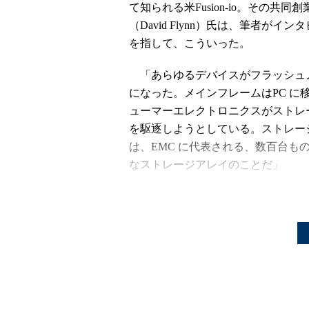
て知られる米Fusion-io。その
（David Flynn）氏は、筆者が
を指して、こういった。
「あらゆるデバイスがフラッシュ
になった。メインフレームはPC に
ューマーエレクトロニクスがストレ
を駆逐しようとしている。ストレー
は、EMC に代表される、数百台も
なストレージアレイのことだ」
―― Fusion-io も、NAND メ
を享受できるということか。
「フラッシュメモリのことだけで
ーキテクチャの話だ。EMC のよ
ジ・メインフレームにデータを入れ