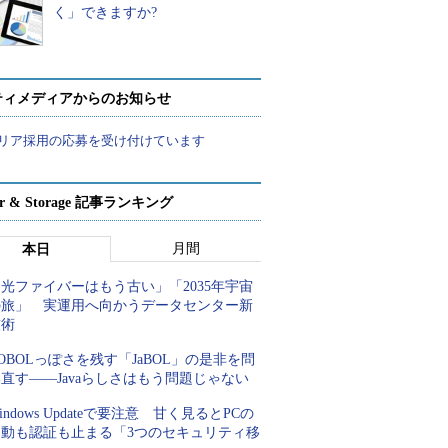
く」できますか?
ティメディアからのお知らせ
リア採用の応募を受け付けています
ver & Storage 記事ランキング
月間
本日
光ファイバーはもう古い」「2035年宇宙
の旅」 実運用へ向かうデータセンター新
技術
OBOLっぽさを残す「JaBOL」の是非を問
直す――Javaらしさはもう問題じゃない
indows Updateで要注意 甘く見るとPCの
起動も認証も止まる「3つのセキュリティ移