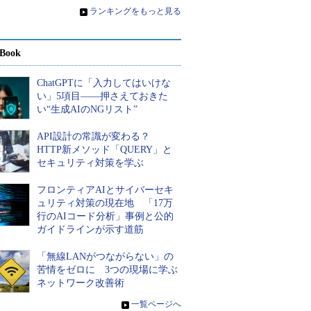
»
ランキングをもっと見る
Book
ChatGPTに「入力してはいけな
い」5項目――押さえておきた
い“生成AIのNGリスト”
API設計の常識が変わる？
HTTP新メソッド「QUERY」と
セキュリティ対策を学ぶ
フロンティアAIとサイバーセキ
ュリティ対策の現在地 「17万
行のAIコード分析」事例と公的
ガイドラインが示す道筋
「無線LANがつながらない」の
苦情をゼロに 3つの現場に学ぶ
ネットワーク改善術
»
一覧ページへ