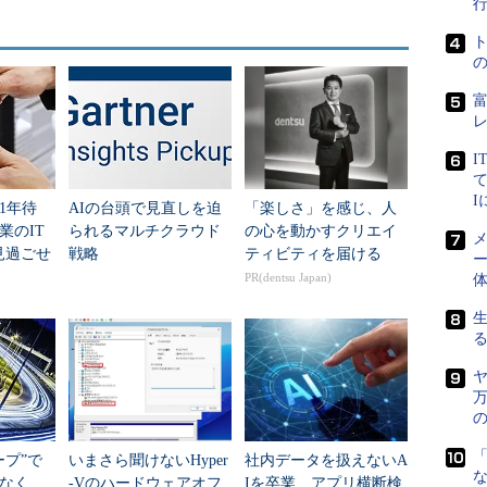
レームに代わって、企業や組織のITにおける主役に
ラッシュとストレージ装置の関係を語るのが好きだ。
を引き寄せるために、既存ベンダを攻撃する際の典
きる。
決して安価なものではない。また、言葉の定義にもよる
I
といえば、そうはいいきれない。安価なPCハードウ
て
のPCよりもはるかに高価な自社製品のほうが優れて
1年待
AIの台頭で見直しを迫
「楽しさ」を感じ、人
。
業のIT
られるマルチクラウド
の心を動かすクリエイ
メ
見過ごせ
戦略
ティビティを届ける
ー
IAアーキテクチャの採用が進んでおり、外見は専
PR(dentsu Japan)
サーバと似たものが増えている。その点でも、PCIe
は、PCとメインフレームの関係とは異なる。
ヤ
ッシュのサ
万
の立役者
の
、単なる
「
ープ”で
いまさら聞けないHyper
社内データを扱えないA
た自社製
なく
-Vのハードウェアオフ
Iを卒業 アプリ横断検