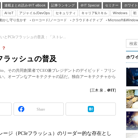
連載まとめ読み＠IT eBook
記事ランキング
＠IT Special
セミナー
ホワイト
AI IoT
アジャイル/DevOps
セキュリティ
キャリア&スキル
Windows
初
り動かし守り生かす
ローコード/ノーコード
クラウドネイティブ
Microsoft&Windo
Server & Storage
HTML5 + UX
oの狙いとPCIeフラッシュの普及：「ストレ...
Smart & Social
」？
Coding Edge
CIeフラッシュの普及
ホワ
Java Agile
on-io。その共同創業者でCEO兼プレジデントのデイビッド・フリン
Database Expert
い。オープンなアーキテクチャの話だ。独自アーキテクチャから
Linux ＆ OSS
[三木 泉，
＠IT
]
Master of IP Networ
Security & Trust
Share
Test & Tools
Insider.NET
ストレージ（PCIeフラッシュ）のリーダー的な存在とし
ブログ