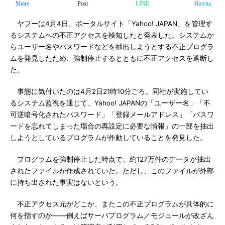
Share
Post
LINE
Hatena
ヤフーは4月4日、ポータルサイト「Yahoo! JAPAN」を管理す
るシステムへの不正アクセスを検知したと発表した。システムか
らユーザー名やパスワードなどを抽出しようとする不正プログラ
ムを発見したため、強制停止するとともに不正アクセスを遮断し
た。
事態に気付いたのは4月2日21時10分ごろ。同社が実施してい
るシステム監視を通じて、Yahoo! JAPANの「ユーザー名」「不
可逆暗号化されたパスワード」「登録メールアドレス」「パスワ
ードを忘れてしまった場合の再設定に必要な情報」の一部を抽出
しようとしているプログラムが作動していることを発見した。
プログラムを強制停止した時点で、約127万件のデータが抽出
されたファイルが作成されていた。ただし、このファイルが外部
に持ち出された事実はないという。
不正アクセス元がどこか、またこの不正プログラムが具体的に
何を指すのか――例えばサーバプログラム／モジュールが改ざん