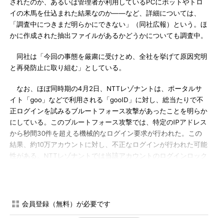
されたのか、あるいは管理者が利用しているPCにボットやトロ
イの木馬を仕込まれた結果なのか――など、詳細については、
「調査中につきまだ明らかにできない」（同社広報）という。ほ
かに作成された抽出ファイルがあるかどうかについても調査中。
同社は「今回の事態を厳粛に受けとめ、全社を挙げて原因究明
と再発防止に取り組む」としている。
なお、ほぼ同時期の4月2日、NTTレゾナントは、ポータルサ
イト「goo」などで利用される「gooID」に対し、総当たりで不
正ログインを試みるブルートフォース攻撃があったことを明らか
にしている。このブルートフォース攻撃では、特定のIPアドレス
から秒間30件を超える機械的なログイン要求が行われた。この
結果、約10万アカウントに対し、不正なログインが行われた可能
性がある。NTTレゾナントでは当該アカウントのログインロック
措置を講じるとともに、顧客に対しパスワードの変更を呼び掛け
ている。
会員登録（無料）が必要です