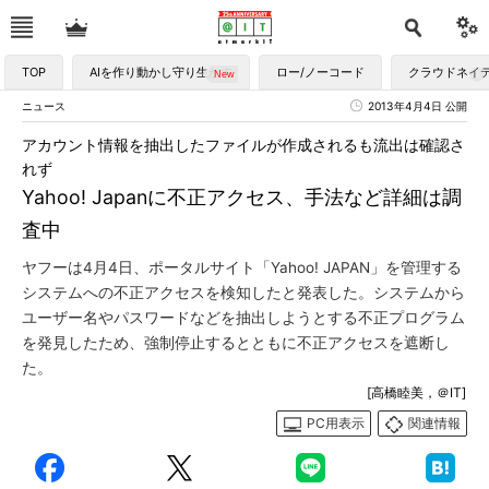
TOP
AIを作り動かし守り生かす
ロー/ノーコード
クラウドネイ
ニュース
2013年4月4日 公開
アカウント情報を抽出したファイルが作成されるも流出は確認さ
れず
Yahoo! Japanに不正アクセス、手法など詳細は調
査中
ヤフーは4月4日、ポータルサイト「Yahoo! JAPAN」を管理する
システムへの不正アクセスを検知したと発表した。システムから
ユーザー名やパスワードなどを抽出しようとする不正プログラム
を発見したため、強制停止するとともに不正アクセスを遮断し
た。
[高橋睦美，＠IT]
PC用表示
関連情報