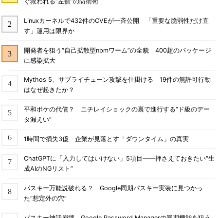
ぐ救われる“左側”の防衛術
Linuxカーネルで432件のCVEが一斉公開 「重要な脆弱性だけ直
す」運用は限界か
開発者を狙う“自己拡散型npmワーム”の全貌 400超のパッケージ
に感染拡大
Mythos 5、サプライチェーン攻撃を仕掛ける 19件の無許可行動
はなぜ起きたか？
平和ボケの代償？ ニチレイショックの裏で進行する“ド級のデー
タ漏えい”
1時間で損失3億 企業が見落とす「ダウンタイム」の真実
ChatGPTに「入力してはいけない」5項目――押さえておきたい“生
成AIのNGリスト”
パスキー万能説破れる？ Google同期パスキー実装に見つかっ
た“想定外の穴”
パスキー神話崩壊 Google Password Managerの同期機能を狙う