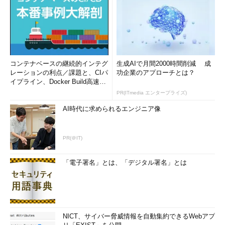
コンテナベースの継続的インテグ
生成AIで月間2000時間削減 成
レーションの利点／課題と、CIパ
功企業のアプローチとは？
イプライン、Docker Build高速化
のコツ (1/2...
PR(ITmedia エンタープライズ)
AI時代に求められるエンジニア像
PR(＠IT)
「電子署名」とは、「デジタル署名」とは
NICT、サイバー脅威情報を自動集約できるWebアプ