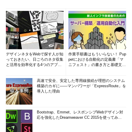
デザインネタをWebで探す人が知
作業手順書はもういらない！ Pup
っておきたい、日ごろのネタ収集
petにおける自動化の定義書「マ
と活用を効率化する4つのアプリ
ニフェスト」の書き方と基礎文法
(1/3)
まとめ (1/5)
高速で安全、安定した専用線接続が理想のシステム
構築のカギに――マンパワーが「ExpressRoute」を
導入した理由
Bootstrap、Emmet、レスポンシブWebデザイン対
応を強化したDreamweaver CC 2015を使ってみ...