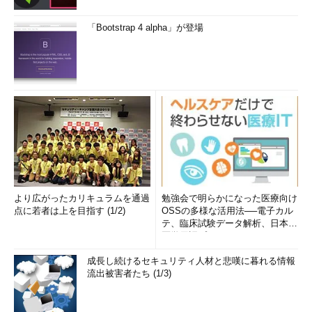
「Bootstrap 4 alpha」が登場
より広がったカリキュラムを通過
勉強会で明らかになった医療向け
点に若者は上を目指す (1/2)
OSSの多様な活用法──電子カル
テ、臨床試験データ解析、日本語
医学用語プラットフォーム、画...
成長し続けるセキュリティ人材と悲嘆に暮れる情報
流出被害者たち (1/3)