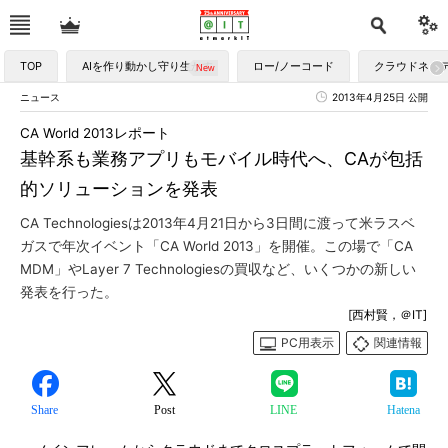
TOP
AIを作り動かし守り生かす
ロー/ノーコード
クラウドネイ
ニュース
2013年4月25日 公開
CA World 2013レポート
基幹系も業務アプリもモバイル時代へ、CAが包括
的ソリューションを発表
CA Technologiesは2013年4月21日から3日間に渡って米ラスベ
ガスで年次イベント「CA World 2013」を開催。この場で「CA
MDM」やLayer 7 Technologiesの買収など、いくつかの新しい
発表を行った。
[西村賢，＠IT]
PC用表示
関連情報
Share
Post
LINE
Hatena