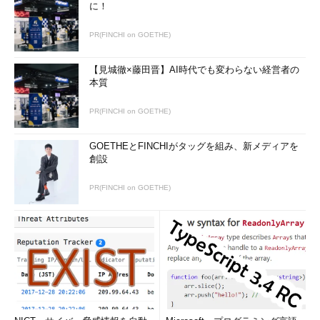
に！
PR(FINCHI on GOETHE)
【見城徹×藤田晋】AI時代でも変わらない経営者の
本質
PR(FINCHI on GOETHE)
GOETHEとFINCHIがタッグを組み、新メディアを
創設
PR(FINCHI on GOETHE)