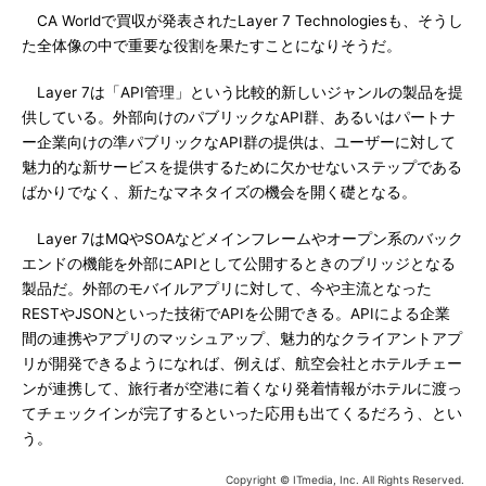
CA Worldで買収が発表されたLayer 7 Technologiesも、そうし
た全体像の中で重要な役割を果たすことになりそうだ。
Layer 7は「API管理」という比較的新しいジャンルの製品を提
供している。外部向けのパブリックなAPI群、あるいはパートナ
ー企業向けの準パブリックなAPI群の提供は、ユーザーに対して
魅力的な新サービスを提供するために欠かせないステップである
ばかりでなく、新たなマネタイズの機会を開く礎となる。
Layer 7はMQやSOAなどメインフレームやオープン系のバック
エンドの機能を外部にAPIとして公開するときのブリッジとなる
製品だ。外部のモバイルアプリに対して、今や主流となった
RESTやJSONといった技術でAPIを公開できる。APIによる企業
間の連携やアプリのマッシュアップ、魅力的なクライアントアプ
リが開発できるようになれば、例えば、航空会社とホテルチェー
ンが連携して、旅行者が空港に着くなり発着情報がホテルに渡っ
てチェックインが完了するといった応用も出てくるだろう、とい
う。
Copyright © ITmedia, Inc. All Rights Reserved.