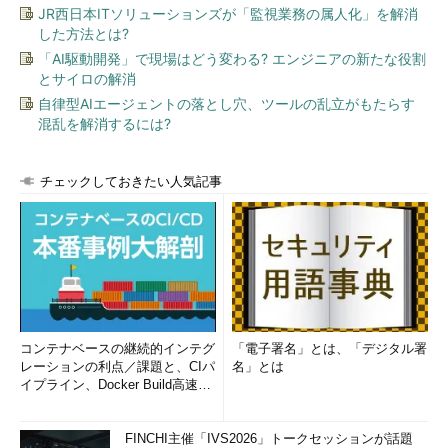
JR西日本ITソリューションズが「監視業務の属人化」を解消
した方法とは?
「AI駆動開発」で現場はどう変わる? エンジニアの新たな役割
とサイロの解消
自律型AIエージェントの落とし穴、ツールの乱立がもたらす
混乱を解消するには?
チェックしておきたい人気記事
コンテナベースの継続的インテグ
「電子署名」とは、「デジタル署
レーションの利点／課題と、CIパ
名」とは
イプライン、Docker Build高速化
のコツ (1/2...
FINCHI主催「IVS2026」トークセッションが話題