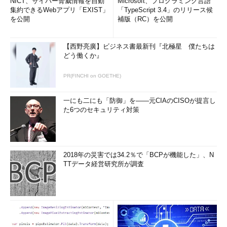
NICT、サイバー脅威情報を自動
Microsoft、プログラミング言語
集約できるWebアプリ「EXIST」
「TypeScript 3.4」のリリース候
を公開
補版（RC）を公開
【西野亮廣】ビジネス書最新刊『北極星 僕たちは
どう働くか』
PR(FINCHI on GOETHE)
一にも二にも「防御」を――元CIAのCISOが提言し
た6つのセキュリティ対策
2018年の災害では34.2％で「BCPが機能した」、N
TTデータ経営研究所が調査