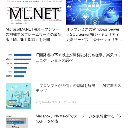
Microsoftが.NET用オープンソー
オンプレミスのWindows Server
ス機械学習フレームワークの最新
／SQL Server向けセキュリティ
版「ML.NET 0.11」を公開
更新サービス「拡張セキュリティ
更新プログ...
IT開発者の75％以上が開発以外にも従事、楽天コミ
ュニケーションズ調べ
「プロンプトが面倒」の悲鳴を解消！ AI定着のス
テップ
PR(ITmedia エンタープライズ)
Mellanox、NVMe-oFでストレージを仮想化する「S
NAP」を発表