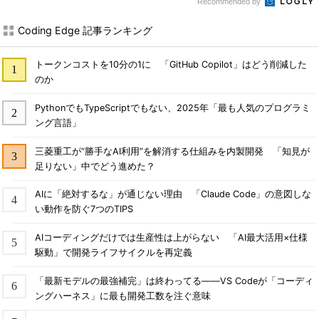
Recommended by
Coding Edge 記事ランキング
トークンコストを10分の1に 「GitHub Copilot」はどう削減した
のか
PythonでもTypeScriptでもない、2025年「最も人気のプログラミ
ング言語」
三菱重工が“勝手なAI利用”を解消する仕組みを内製開発 「知見が
足りない」中でどう進めた？
AIに「絶対するな」が通じない理由 「Claude Code」の意図しな
い動作を防ぐ7つのTIPS
AIコーディングだけでは生産性は上がらない 「AI最大活用×仕様
駆動」で開発ライフサイクルを再定義
「最新モデルの最強補完」は終わってる――VS Codeが「コーディ
ングハーネス」に最も開発工数を注ぐ意味