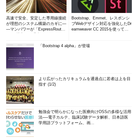
高速で安全、安定した専用線接続
Bootstrap、Emmet、レスポンシ
が理想のシステム構築のカギに―
ブWebデザイン対応を強化したDr
―マンパワーが「ExpressRout
eamweaver CC 2015を使って
e」を導入した理由
み...
「Bootstrap 4 alpha」が登場
より広がったカリキュラムを通過点に若者は上を目
指す (1/2)
勉強会で明らかになった医療向けOSSの多様な活用
法──電子カルテ、臨床試験データ解析、日本語医
学用語プラットフォーム、画...