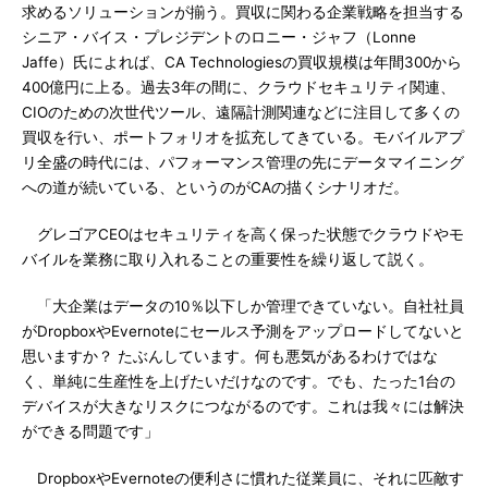
求めるソリューションが揃う。買収に関わる企業戦略を担当する
シニア・バイス・プレジデントのロニー・ジャフ（Lonne
Jaffe）氏によれば、CA Technologiesの買収規模は年間300から
400億円に上る。過去3年の間に、クラウドセキュリティ関連、
CIOのための次世代ツール、遠隔計測関連などに注目して多くの
買収を行い、ポートフォリオを拡充してきている。モバイルアプ
リ全盛の時代には、パフォーマンス管理の先にデータマイニング
への道が続いている、というのがCAの描くシナリオだ。
グレゴアCEOはセキュリティを高く保った状態でクラウドやモ
バイルを業務に取り入れることの重要性を繰り返して説く。
「大企業はデータの10％以下しか管理できていない。自社社員
がDropboxやEvernoteにセールス予測をアップロードしてないと
思いますか？ たぶんしています。何も悪気があるわけではな
く、単純に生産性を上げたいだけなのです。でも、たった1台の
デバイスが大きなリスクにつながるのです。これは我々には解決
ができる問題です」
DropboxやEvernoteの便利さに慣れた従業員に、それに匹敵す