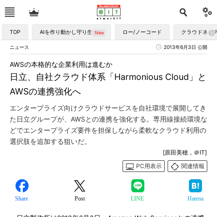
TOP
AIを作り動かし守り生かす
ロー/ノーコード
クラウドネイ
ニュース
2013年6月3日 公開
AWSの本格的な企業利用は進むか
日立、自社クラウド体系「Harmonious Cloud」と
AWSの連携強化へ
エンタープライズ向けクラウドサービスを自社環境で展開してき
た日立グループが、AWSとの連携を強化する。専用線接続環境な
どでエンタープライズ要件を担保しながら柔軟なクラウド利用の
選択肢を追加する狙いだ。
[原田美穂，＠IT]
PC用表示
関連情報
Share
Post
LINE
Hatena