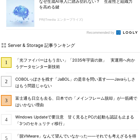
なぜ生成AI導入に踏み切れない？ 生産性と組織力
を高める鍵
PR(ITmedia エンタープライズ)
Recommended by
Server & Storage 記事ランキング
「光ファイバーはもう古い」「2035年宇宙の旅」 実運用へ向か
うデータセンター新技術
COBOLっぽさを残す「JaBOL」の是非を問い直す――Javaらしさ
はもう問題じゃない
富士通も日立も去る、日本での「メインフレーム脱却」が一筋縄で
はいかない理由
Windows Updateで要注意 甘く見るとPCの起動も認証も止まる
「3つのセキュリティ移行」
「脱VMware」なんて望んでいなかった――それでも考えざるを得