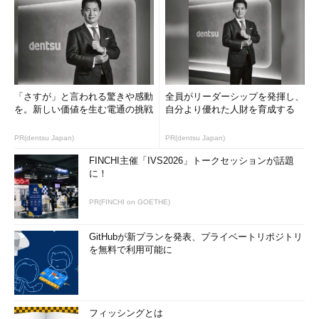
「さすが」と言われる驚きや感動
全員がリーダーシップを発揮し、
を。新しい価値を生む電通の挑戦
自分より優れた人財を育成する
PR(dentsu Japan)
PR(dentsu Japan)
FINCHI主催「IVS2026」トークセッションが話題
に！
PR(FINCHI on GOETHE)
GitHubが新プランを発表、プライベートリポジトリ
を無料で利用可能に
フィッシングとは