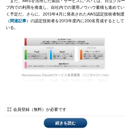
また、AWSを活用した製品・サービスについては、日立グルー
プ内での利用を推進し、自社内での運用ノウハウ蓄積も進めてい
く予定だ。さらに、2013年4月に発表されたAWS認定技術者制度
（
関連記事
）の認定技術者を2013年度内に200名育成するとして
いる。
Harmonious Cloudのサービス体系概要
（日立製作所のWeb
ページより引用） SaaS、IaaS、PaaSなどに加え、独自の
企業間取引基盤「TWX-21」などを提供している
会員登録（無料）が必要です
続きを読む