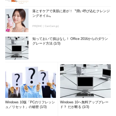
落とすケアで美肌に差が！〝潤い呼び込むクレンジ
ングオイル〟
PR(DHC｜CanCam.jp)
知っておいて損はなし！ Office 2016からのダウン
グレード方法 (1/3)
Windows 10版「PCのリフレッシ
Windows 10へ無料アップグレー
ュ／リセット」の秘密 (1/3)
ド？ だが断る (1/3)