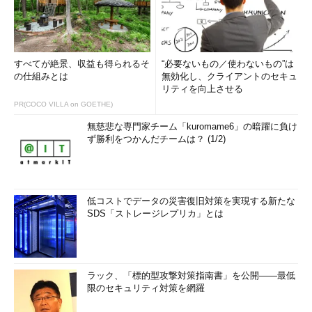
すべてが絶景、収益も得られるそ
“必要ないもの／使わないもの”は
の仕組みとは
無効化し、クライアントのセキュ
リティを向上させる
PR(COCO VILLA on GOETHE)
無慈悲な専門家チーム「kuromame6」の暗躍に負け
ず勝利をつかんだチームは？ (1/2)
低コストでデータの災害復旧対策を実現する新たな
SDS「ストレージレプリカ」とは
ラック、「標的型攻撃対策指南書」を公開――最低
限のセキュリティ対策を網羅