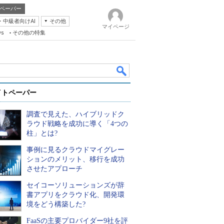
ペーパー
・中級者向けAI
その他
マイページ
ws
その他の特集
イトペーパー
調査で見えた、ハイブリッドク
ラウド戦略を成功に導く「4つの
柱」とは?
事例に見るクラウドマイグレー
k
ションのメリット、移行を成功
させたアプローチ
セイコーソリューションズが辞
書アプリをクラウド化、開発環
境をどう構築した?
FaaSの主要プロバイダー9社を評