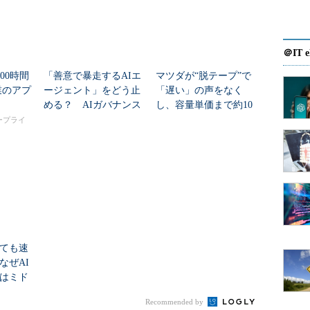
線の帯域の制約などから、どうしても手元に大容量
もあるという。しかもそうした拠点では、専任のIT
。
＠IT e
00時間
「善意で暴走するAIエ
マツダが“脱テープ”で
トからの運用管理が可能な「OpenManage Essentials」
業のアプ
ージェント」をどう止
「遅い」の声をなく
、拠点側のIT環境を最適化し、かつオンサイトでの
める？ AIガバナンス
し、容量単価まで約10
う。ハードウェア障害時にはコンポーネントを交換
の極意
分の1に その方法は？
タープライ
備え、ファンやPSUなどは冗長化するとともにホッ
しても速
なぜAI
はミド
るの
Recommended by