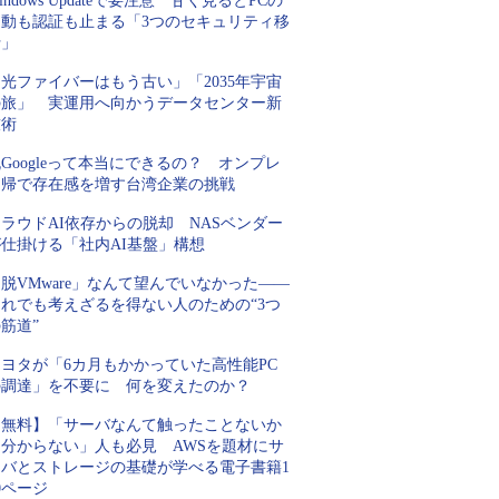
indows Updateで要注意 甘く見るとPCの
起動も認証も止まる「3つのセキュリティ移
行」
光ファイバーはもう古い」「2035年宇宙
の旅」 実運用へ向かうデータセンター新
技術
Googleって本当にできるの？ オンプレ
回帰で存在感を増す台湾企業の挑戦
ラウドAI依存からの脱却 NASベンダー
が仕掛ける「社内AI基盤」構想
脱VMware」なんて望んでいなかった――
それでも考えざるを得ない人のための“3つ
筋道”
トヨタが「6カ月もかかっていた高性能PC
の調達」を不要に 何を変えたのか？
【無料】「サーバなんて触ったことないか
ら分からない」人も必見 AWSを題材にサ
ーバとストレージの基礎が学べる電子書籍1
0ページ