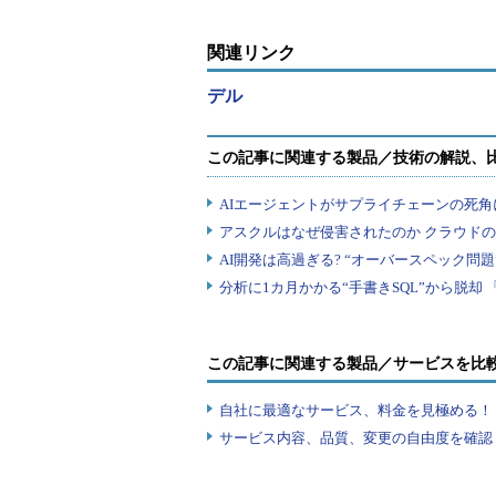
関連リンク
デル
また、オフィスのフロアなどに置
ている。58～62デシベルの静音設計
48.4cm。電源は110V／220V
に搭載することも可能だ。
この記事に関連する製品／サービスを比
デルでは、Dell PowerEdge 
自社に最適なサービス、料金を見極める！『I
ソフトウェアを組み合わせてオール
サービス内容、品質、変更の自由度を確認
ィソリューション（BRS）」、検証
「Dell ISVプログラム」、トレ