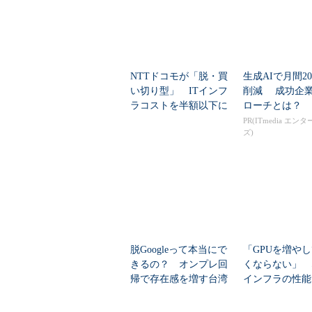
馬場氏によると国内では、WAN回
のデータを置かざるを得ないケース
管理者がいないことも珍しくはない
NTTドコモが「脱・買
生成AIで月間20
Dell PowerEdge VRTXに、リモー
い切り型」 ITインフ
削減 成功企
を組み合わせて一元管理することで
ラコストを半額以下に
ローチとは？
管理業務を行う必要はなくなるとい
抑える調達法とは？
PR(ITmedia エン
ズ)
する必要があるが、そうした場合に
トプラグに対応した。
脱Googleって本当にで
「GPUを増や
きるの？ オンプレ回
くならない」 
帰で存在感を増す台湾
インフラの性能
企業の挑戦
ルウェアで変わ
か？