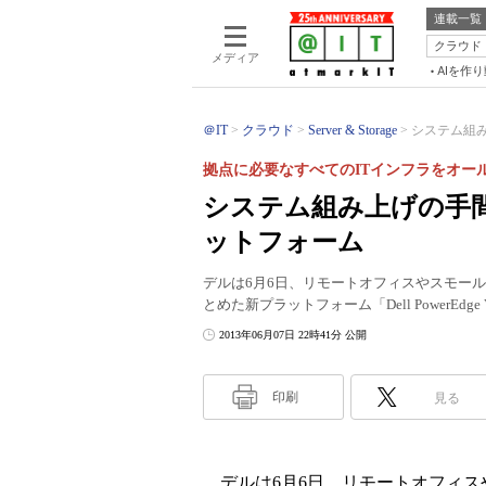
連載一覧
クラウド
メディア
AIを作
＠IT
クラウド
Server & Storage
システム組み
拠点に必要なすべてのITインフラをオー
システム組み上げの手
ットフォーム
デルは6月6日、リモートオフィスやスモー
とめた新プラットフォーム「Dell PowerEdg
2013年06月07日 22時41分 公開
印刷
見る
デルは6月6日、リモートオフィス