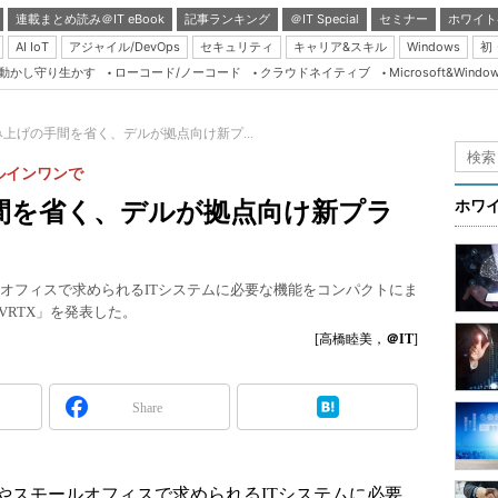
連載まとめ読み＠IT eBook
記事ランキング
＠IT Special
セミナー
ホワイト
AI IoT
アジャイル/DevOps
セキュリティ
キャリア&スキル
Windows
初
り動かし守り生かす
ローコード/ノーコード
クラウドネイティブ
Microsoft&Windo
Server & Storage
HTML5 + UX
上げの手間を省く、デルが拠点向け新プ...
Smart & Social
ルインワンで
Coding Edge
間を省く、デルが拠点向け新プラ
ホワ
Java Agile
Database Expert
ルオフィスで求められるITシステムに必要な機能をコンパクトにま
Linux ＆ OSS
e VRTX」を発表した。
Master of IP Networ
[高橋睦美，
＠IT
]
Security & Trust
Share
Test & Tools
Insider.NET
ブログ
やスモールオフィスで求められるITシステムに必要