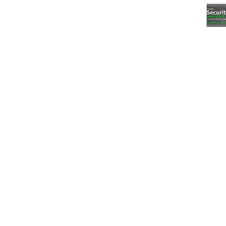
グラムも展開。支社／地方拠点での導入に加え、医療
特化したソリューションも展開する。
格は、最小モデル構成で133万8000円から。6月26日から出荷