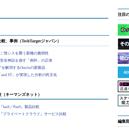
注目
くことを想定し、きょう体の小型化、静音化も図っ
で、ホームファクタは幅31cm、奥行き73cm、高さ
 ACの両方に対応しており、オプションで5Uサイズのラック
較（キーマンズネット）
VRTXの利用促進に向け、仮想化やVDIなど、ニーズの高い
aaS／PaaS』製品比較
インワンパッケージとして提供する「ビジネスレデ
『プライベートクラウド』サービス比較
環境の無償提供などを含むISV向け支援プログラム
編集
ーニングなどを通じてチャネルパートナーを支援する「チ