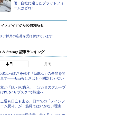
価、自社に適したプラットフォ
ームはどれ?
ティメディアからのお知らせ
リア採用の応募を受け付けています
ver & Storage 記事ランキング
月間
本日
OBOLっぽさを残す「JaBOL」の是非を問
直す――Javaらしさはもう問題じゃない
立が「脱・PC購入」 17万台のグループ
けPCを“サブスク”で調達へ
富士通も日立も去る、日本での「メインフ
レーム脱却」が一筋縄ではいかない理由