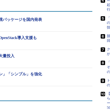
W
「
境パッケージを国内発表
脱
nStack導入支援も
ク
大量投入
「
の
ン」「シンプル」を強化
ションズ統括本部 エンタープライズ・ビジネス開発
るベンダの別々のシステムを購入してきて組み上げる
要なすべてのITインフラを提供する」と述べた。
5