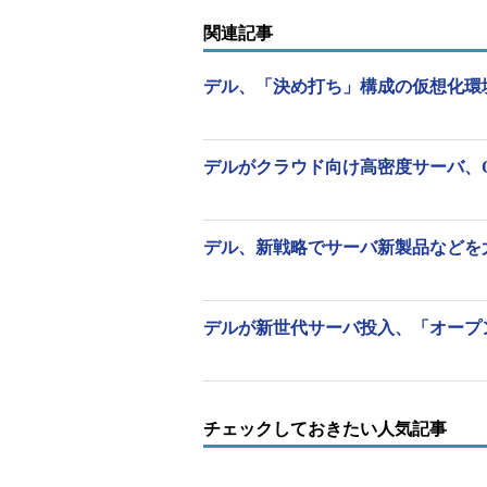
関連記事
デル、「決め打ち」構成の仮想化環
デルがクラウド向け高密度サーバ、Ope
デル、新戦略でサーバ新製品などを
デルが新世代サーバ投入、「オープ
デル エンタープライズ・ソリュー
チェックしておきたい人気記事
部 部長の馬場健太郎氏は、「異な
手間と複雑さを省き、オフィスに必