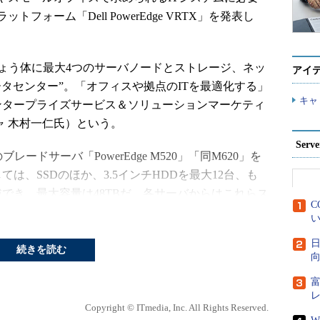
ォーム「Dell PowerEdge VRTX」を発表し
、1つのきょう体に最大4つのサーバノードとストレージ、ネッ
アイ
タセンター”。「オフィスや拠点のITを最適化する」
キャ
エンタープライズサービス＆ソリューションマーケティ
ャ 木村一仁氏）という。
Ser
社のブレードサーバ「PowerEdge M520」「同M620」を
は、SSDのほか、3.5インチHDDを最大12台、も
搭載でき、最大容量は48TBだ。各サーバからはこれらス
C
ージのようにアクセスできる。さらに、ギガビット
い
ールを内蔵しており、ケーブリングも最小化した。
日
まで拡張可能で、さらなるストレージの追加なども柔軟
続きを読む
向
Copyright © ITmedia, Inc. All Rights Reserved.