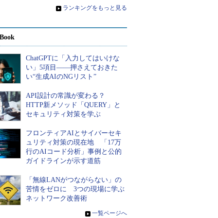
»
ランキングをもっと見る
Book
ChatGPTに「入力してはいけな
い」5項目――押さえておきた
い“生成AIのNGリスト”
API設計の常識が変わる？
HTTP新メソッド「QUERY」と
セキュリティ対策を学ぶ
フロンティアAIとサイバーセキ
ュリティ対策の現在地 「17万
行のAIコード分析」事例と公的
ガイドラインが示す道筋
「無線LANがつながらない」の
苦情をゼロに 3つの現場に学ぶ
ネットワーク改善術
»
一覧ページへ