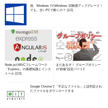
する（Windows Server 2012の場合はタスク・バーのPowerShell
祝、Windows 7のWindows 10無償アップグレード！
でも、古いPCで動くの？ (1/2)
アイコンをクリックすれば起動できる）。デスクトップ画面に
「Windows PowerShell」ウィンドウが開くので、ここに以下の
コマンドを実行すればよい。
Convert-VHD -Path
＜変換前ファイル名＞
.vhd -
DestinationPath
＜変換後ファイル名＞
.vhdx
Node.jsのMVCフレームワーク
まだあるぞ！ グループポリシー
「Express」の基礎知識とインス
の“鉄板”設定パート2
トール (1/3)
PowerShellコマンドによるVHD形式からVHDX形式への変
換処理中の画面
Windows PowerShell用Hyper-Vモジュールをインストール
Google Chromeで「不正なファイル」と誤判定され
しておけば、PowerShellコマンドでVHD形式からVHDX形式
たファイルをダウンロードする
に変換できる。複数のVHDファイルを変換したいような場合
は、PowerShellコマンドを利用すると手早く行える。
（1）
VHD形式からVHDX形式に変換するPowerShellコマ