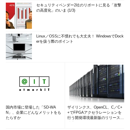
ンド。
セキュリティベンダー2社のリポートに見る「攻撃
（2）
変換中は、画面のように処理状況がパーセント表示
の高度化」のいま (1/3)
で示される。
「-DeleteSource」オプションを付けると、VHDXファイルへ
の変換後、自動的にVHDファイルが削除される。また
Linux／OSSに不慣れでも大丈夫！ WindowsでDock
erを扱う際のポイント
PowerShellコマンドを使えば、ブロック・サイズを1M～
256Mbytesの間で変更できる（デフォルトでは動的ディスクが
32Mbytes、差分ディスクが2Mbytes）。そのほかのオプション
については、PowerShell上で「Get-Help Convert-VHD」を実行
して確認してほしい。
変換中、Hyper-Vプラットフォームを実行するPCのディスク
I/Oは、ほぼ100％の負荷となる。そのため、ほかのタスクの実行
に影響が出ることがあるので、まとめて変換作業を行う際などに
は実行時間などに注意した方がよいだろう。
国内市場に登場した「SD-WA
ザイリンクス、OpenCL、C／C+
N」、企業にどんなメリットをも
+でFPGAアクセラレーションを
■この記事と関連性の高い別の記事
たらすか
行う開発環境最新版のリリースを
Windows Server 2008にHyper-Vをインストールする
発表
（TIPS）