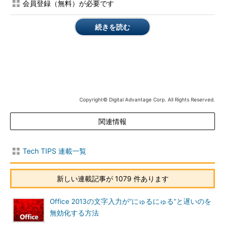
場合も、［コントロール パネル］－［プログラムと機能］の
会員登録（無料）が必要です
「Windowsの機能の有効化または無効化」（Windows Server
2012の場合は「役割と機能の追加」）で、事前にHyper-Vとその
続きを読む
管理ツール機能をインストールしておく必要がある。この際、
Windows PowerShell用Hyper-Vモジュールのインストールも忘
れないこと。どちらの場合も、変換可能なのはHyper-Vプラット
フォームが実行されているPC上にあるVHDファイルのみが対象
となる点に注意していただきたい（ネットワーク上のHyper-Vプ
ラットフォームに接続し、プラットフォームが実行されている
Copyright© Digital Advantage Corp. All Rights Reserved.
PC上のVHDファイルを変換することは可能）。
関連情報
操作方法
●Hyper-Vマネージャを利用する方法
Tech TIPS 連載一覧
Hyper-Vマネージャを起動し、［操作］ペインの「サーバーに
接続」をクリックし、Hyper-Vサーバ（通常はローカルPC）に接
新しい連載記事が 1079 件あります
続する。［操作］ペインに操作メニューが表示されるので、ここ
から［ディスクの編集］をクリックする。
Office 2013の文字入力が“にゅるにゅる”と遅いのを
無効化する方法