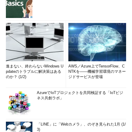
進まない、終わらないWindows U
AWS／Azure上でTensorFlow、C
pdateのトラブルに解決策はある
NTKを――機械学習環境のマネー
のか？ (1/2)
ジドサービスが登場
AzureでIoTプロジェクトを共同検証する「IoTビジ
ネス共創ラボ」
「LINE」に「Webカメラ」、のぞき見られた1月 (1/
3)