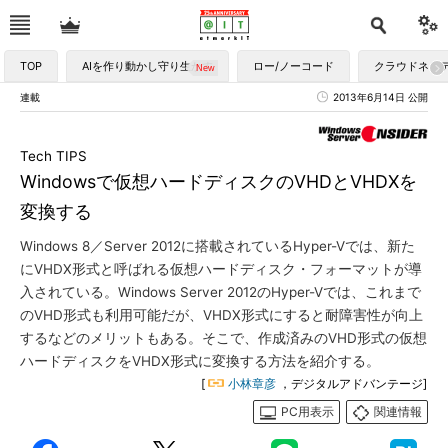
TOP
AIを作り動かし守り生かす
ロー/ノーコード
クラウドネイ
連載
2013年6月14日 公開
Tech TIPS
Windowsで仮想ハードディスクのVHDとVHDXを
変換する
Windows 8／Server 2012に搭載されているHyper-Vでは、新た
にVHDX形式と呼ばれる仮想ハードディスク・フォーマットが導
入されている。Windows Server 2012のHyper-Vでは、これまで
のVHD形式も利用可能だが、VHDX形式にすると耐障害性が向上
するなどのメリットもある。そこで、作成済みのVHD形式の仮想
ハードディスクをVHDX形式に変換する方法を紹介する。
[
小林章彦
，デジタルアドバンテージ]
PC用表示
関連情報