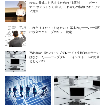
未知の脅威に対抗するための「6原則」――ガート
Windows Hyper-V Server 2008を利用する
（TIPS）
ナー サミットから学ぶ、これからの情報セキュリテ
ィ対策
Disk2vhdツールで物理ディスク環境をVHDファイルに変
換する
（TIPS）
Windows 7／Windows Server 2008 R2でVHDファイルを
これだけはやっておきたい！ 基本的なサーバー管理
作成する
（TIPS）
に役立つグループポリシー設定
他の仮想環境を利用するためにHyper-Vを一時的に無効に
する
（TIPS）
「
Tech TIPS
」
“Windows 10へのアップグレード：失敗”はエラーで
はなかった――アップグレードインストールの簡単
まとめ (1/3...