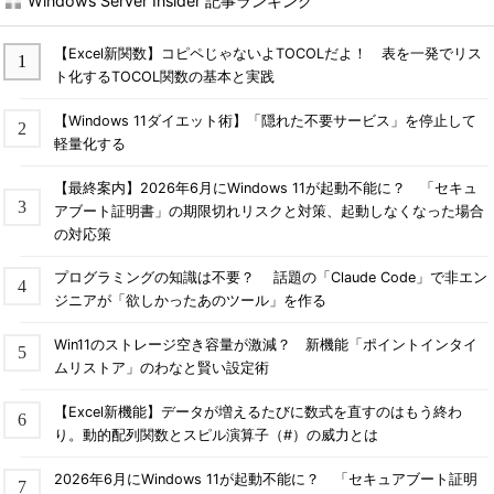
Windows Server Insider 記事ランキング
【Excel新関数】コピペじゃないよTOCOLだよ！ 表を一発でリス
ト化するTOCOL関数の基本と実践
【Windows 11ダイエット術】「隠れた不要サービス」を停止して
軽量化する
【最終案内】2026年6月にWindows 11が起動不能に？ 「セキュ
アブート証明書」の期限切れリスクと対策、起動しなくなった場合
の対応策
プログラミングの知識は不要？ 話題の「Claude Code」で非エン
ジニアが「欲しかったあのツール」を作る
Win11のストレージ空き容量が激減？ 新機能「ポイントインタイ
ムリストア」のわなと賢い設定術
【Excel新機能】データが増えるたびに数式を直すのはもう終わ
り。動的配列関数とスピル演算子（#）の威力とは
2026年6月にWindows 11が起動不能に？ 「セキュアブート証明