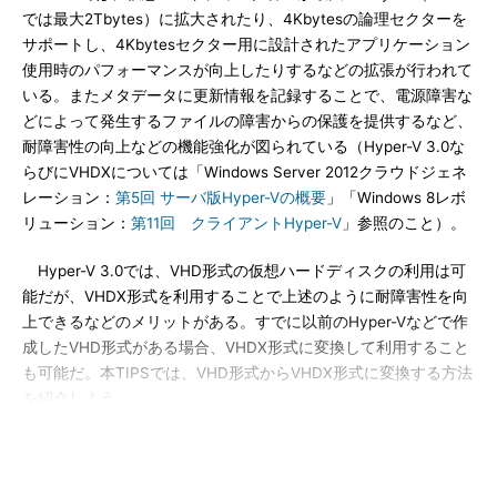
では最大2Tbytes）に拡大されたり、4Kbytesの論理セクターを
サポートし、4Kbytesセクター用に設計されたアプリケーション
使用時のパフォーマンスが向上したりするなどの拡張が行われて
いる。またメタデータに更新情報を記録することで、電源障害な
どによって発生するファイルの障害からの保護を提供するなど、
耐障害性の向上などの機能強化が図られている（Hyper-V 3.0な
らびにVHDXについては「Windows Server 2012クラウドジェネ
レーション：
第5回 サーバ版Hyper-Vの概要
」「Windows 8レボ
リューション：
第11回 クライアントHyper-V
」参照のこと）。
Hyper-V 3.0では、VHD形式の仮想ハードディスクの利用は可
能だが、VHDX形式を利用することで上述のように耐障害性を向
上できるなどのメリットがある。すでに以前のHyper-Vなどで作
成したVHD形式がある場合、VHDX形式に変換して利用すること
も可能だ。本TIPSでは、VHD形式からVHDX形式に変換する方法
を紹介しよう。
VHD形式からVHDX形式に変換するには、Hyper-Vマネージャ
を利用する方法と、PowerShellを利用する方法がある。どちらの