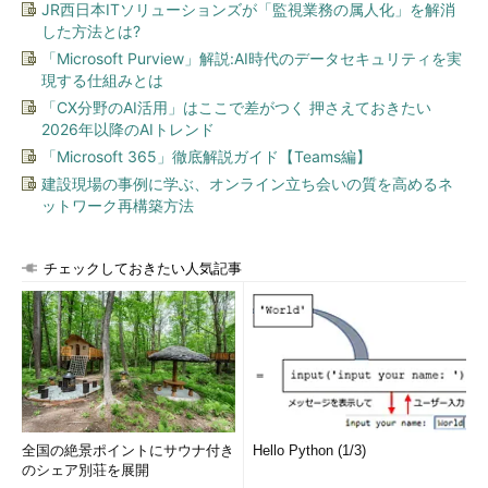
JR西日本ITソリューションズが「監視業務の属人化」を解消
した方法とは?
「Microsoft Purview」解説:AI時代のデータセキュリティを実
現する仕組みとは
「CX分野のAI活用」はここで差がつく 押さえておきたい
2026年以降のAIトレンド
「Microsoft 365」徹底解説ガイド【Teams編】
建設現場の事例に学ぶ、オンライン立ち会いの質を高めるネ
ットワーク再構築方法
［仮想ハードディスクの編集ウィザード］の［ディスクの場
所］画面
VHDファイルをここに指定する。指定できるVHDファイル
チェックしておきたい人気記事
は、Hyper-Vプラットフォームが実行されているPC上にある
もの。
（1）
変換したいVHDファイルを指定する。→
［Ｂ］
へ
［Ｂ］
全国の絶景ポイントにサウナ付き
Hello Python (1/3)
のシェア別荘を展開