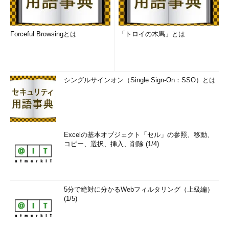
Forceful Browsingとは
「トロイの木馬」とは
［仮想ハードディスクの編集ウィザード］の［ディスク フォ
ーマットの選択］画面
VHD形式からVHD形式に変換するには、ここで「VHDX」を
選択する。
（1）
「VHDX」を選択する。
シングルサインオン（Single Sign-On：SSO）とは
この後、作成されるVHDXファイルの保存場所とファイル名を
指定して、［次へ］ボタンをクリックすると、指定した作業内容
の確認画面（要約）が表示される。確認後、［次へ］ボタンをク
Excelの基本オブジェクト「セル」の参照、移動、
リックすると変換作業が開始される。なお変換処理の間は仮想デ
コピー、選択、挿入、削除 (1/4)
ィスクが利用できなくなること、変換前のVHDファイルも保存さ
れた状態となるので、ディスクの空き容量が少ないと変換中にエ
ラーとなることに注意したい。
5分で絶対に分かるWebフィルタリング（上級編）
(1/5)