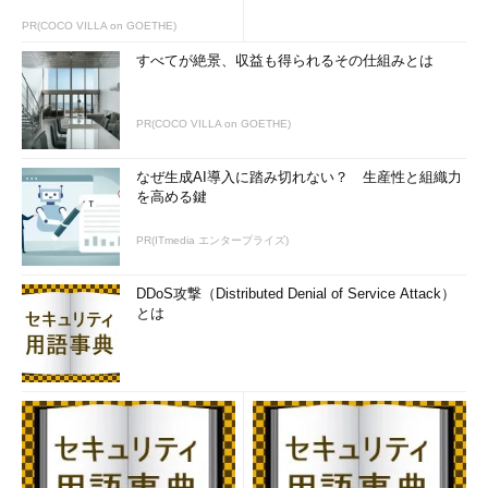
PR(COCO VILLA on GOETHE)
すべてが絶景、収益も得られるその仕組みとは
PR(COCO VILLA on GOETHE)
［仮想ハードディスクの編集ウィザード］の［操作の選択］
画面
なぜ生成AI導入に踏み切れない？ 生産性と組織力
VHD形式からVHDX形式に変換するには、ここで「変換」を
を高める鍵
選択する。
（1）
「変換」を選択する。→
［Ｃ］
へ
PR(ITmedia エンタープライズ)
DDoS攻撃（Distributed Denial of Service Attack）
［Ｃ］
とは