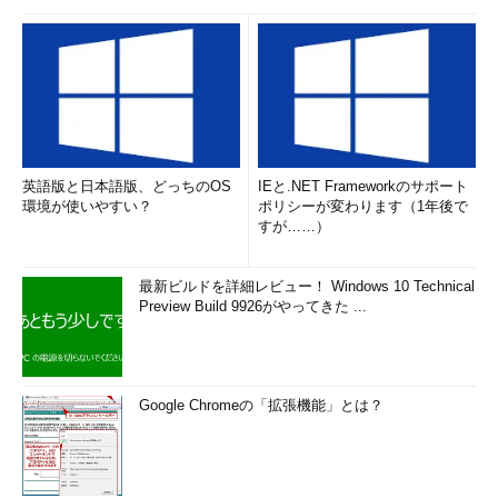
［仮想ハードディスクの編集ウィザード］の変換中の画面
英語版と日本語版、どっちのOS
IEと.NET Frameworkのサポート
VHDXファイルへの変換処理が開始されると、この画面のよ
環境が使いやすい？
ポリシーが変わります（1年後で
うにプログレス・バーが表示される。変換処理の間は仮想デ
すが……）
ィスクが利用できなくなるので注意したい。
最新ビルドを詳細レビュー！ Windows 10 Technical
●PowerShellコマンドレットを利用する方法
Preview Build 9926がやってきた ...
複数のVHDファイルをVHDXファイルに変換するのであれば、
PowerShellのコマンドレットを利用するとよい。なお
PowerShellで変換を行うには、事前にWindows PowerShell用
Google Chromeの「拡張機能」とは？
Hyper-Vモジュールをインストールしておく必要がある。
［スタート］画面の右クリックで［すべてのアプリ］を実行し、
「Windowsシステム ツール」の「Windows PowerShell」を実行