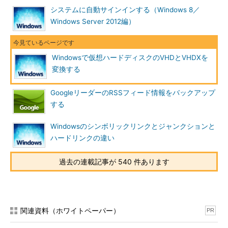
システムに自動サインインする（Windows 8／
Windows Server 2012編）
Windowsで仮想ハードディスクのVHDとVHDXを
変換する
Hyper-Vマネージャの画面
Hyper-Vマネージャを起動し、Hyper-Vサーバに接続してか
GoogleリーダーのRSSフィード情報をバックアップ
ら、［操作］ペインの［ディスクの編集］をクリックする。
する
（1）
［ディスクの編集］をクリックする。 →
［Ａ］
へ
Windowsのシンボリックリンクとジャンクションと
ハードリンクの違い
［仮想ハードディスクの編集ウィザード］が開くので、変換し
たいVHDファイルを選択、［操作の選択］画面で「変換」を、次
過去の連載記事が 540 件あります
の［ディスクフォーマットの選択］画面で「VHDX」を選択する
などしてウィザードを進めると、VHDX形式への変換（VHD形式
に変換したファイルの作成）が開始される。
関連資料（ホワイトペーパー）
PR
［Ａ］