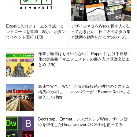
Excelに入力フォームを作成、コ
デザインネタをWebで探す人が知
ントロールを追加、表示、ボタン
っておきたい、日ごろのネタ収集
でイベント実行 (1/3)
と活用を効率化する4つのアプリ
(1/3)
作業手順書はもういらない！ Puppetにおける自動
化の定義書「マニフェスト」の書き方と基礎文法ま
とめ (1/5)
高速で安全、安定した専用線接続が理想のシステム
構築のカギに――マンパワーが「ExpressRoute」を
導入した理由
Bootstrap、Emmet、レスポンシブWebデザイン対
応を強化したDreamweaver CC 2015を使ってみ...