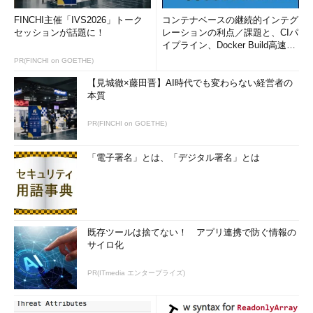
FINCHI主催「IVS2026」トーク
コンテナベースの継続的インテグ
セッションが話題に！
レーションの利点／課題と、CIパ
イプライン、Docker Build高速化
のコツ (1/2...
PR(FINCHI on GOETHE)
【見城徹×藤田晋】AI時代でも変わらない経営者の
本質
PR(FINCHI on GOETHE)
「電子署名」とは、「デジタル署名」とは
既存ツールは捨てない！ アプリ連携で防ぐ情報の
サイロ化
PR(ITmedia エンタープライズ)