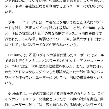
ント数は公にしていないが、今回の攻撃を踏まえ、より強固なパ
スワードや二要素認証などを利用するようユーザーに呼び掛けて
いる。
ブルートフォースとは、辞書などを用いて総当たり式にパスワ
ードを試し、不正ログインを試みる攻撃のことだ。GitHubによる
と、今回の攻撃は4万近くの異なるIPアドレスから時間を掛けて
行われた。この結果、脆弱なパスワードや、複数のサイトで使い
回されているパスワードなどが破られたという。
GitHubでは、不正ログインの被害に遭ったユーザーにはメール
で通知を行うとともに、パスワードのリセット、アクセストーク
ン、OAuth認証、SSH鍵の失効措置を取った。また、攻撃に使わ
れたIPアドレスからログインした形跡があった一部の強力なパス
ワードを使っていたユーザーについても、同様の措置を取ったと
いう。
GitHubでは、一連の攻撃に関する調査を進めるとともに、ログ
インのレートリミットの強化といったサーバ側の対策を実施。同
時にユーザーに対しては、広く知られている脆弱なパスワードを