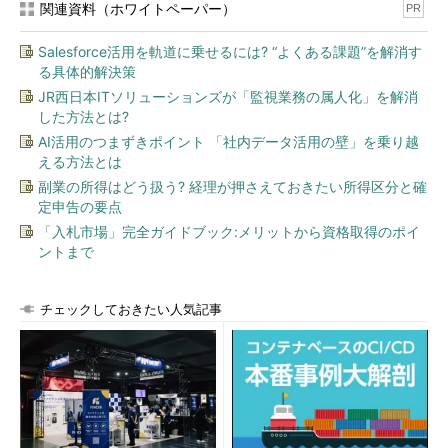
関連資料（ホワイトペーパー）
PR
Salesforce活用を軌道に乗せるには? “よくある課題”を解消す
る具体的解決策
JR西日本ITソリューションズが「監視業務の属人化」を解消
した方法とは?
AI活用のつまずきポイント 「社内データ活用の壁」を乗り越
える方法とは
副業の所得はどう扱う? 経理が押さえておきたい所得区分と確
定申告の要点
「入札市場」完全ガイドブック:メリットから資格取得のポイ
ントまで
チェックしておきたい人気記事