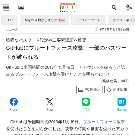
TOP
AIを作り動かし守り生かす
ロー/ノーコード
クラウドネイ
ニュース
2013年11月21日 公開
強固なパスワード設定や二要素認証を推奨
GitHubにブルートフォース攻撃、一部のパスワー
ドが破られる
GitHubは米国時間の2013年11月19日、アカウントを破ろうと試
みるブルートフォース攻撃を受けたことを明らかにした。
[高橋睦美，＠IT]
PC用表示
関連情報
Share
Post
LINE
Hatena
GitHubは米国時間の2013年11月19日、
ブルートフォース攻撃
を受けたことを明らかにした。攻撃の時期や被害を受けたアカウ