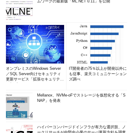
ムワークの最新版「ML.NET 0.11」を公開
オンプレミスのWindows Server
IT開発者の75％以上が開発以外に
／SQL Server向けセキュリティ
も従事、楽天コミュニケーション
更新サービス「拡張セキュリティ
ズ調べ
更新プログ...
Mellanox、NVMe-oFでストレージを仮想化する「S
NAP」を発表
ハイパーコンバージドインフラが有力な選択肢、ノ
ークリサーチが中堅中小業のサーバ更新方針を調査