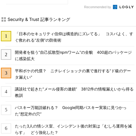
Recommended by
Security & Trust 記事ランキング
「日本のセキュリティ信仰は構造的にズレてる」 コスパよく、す
ぐ救われる“左側”の防衛術
開発者を狙う“自己拡散型npmワーム”の全貌 400超のパッケージ
に感染拡大
平和ボケの代償？ ニチレイショックの裏で進行する“ド級のデー
タ漏えい”
講談社で起きた“メール侵害の連鎖” 3812件の情報漏えいから得る
教訓
パスキー万能説破れる？ Google同期パスキー実装に見つかっ
た“想定外の穴”
たった3人の情シス室、インシデント後の対策は「むしろ運用を減
らす」 どう強化した？