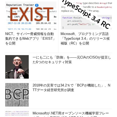
NICT、サイバー脅威情報を自動
Microsoft、プログラミング言語
集約できるWebアプリ「EXIST」
「TypeScript 3.4」のリリース候
を公開
補版（RC）を公開
一にも二にも「防御」を――元CIAのCISOが提言し
た6つのセキュリティ対策
2018年の災害では34.2％で「BCPが機能した」、N
TTデータ経営研究所が調査
Microsoftが.NET用オープンソース機械学習フレー