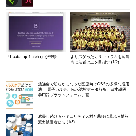
「Bootstrap 4 alpha」が登場
より広がったカリキュラムを通過
点に若者は上を目指す (1/2)
勉強会で明らかになった医療向けOSSの多様な活用
法──電子カルテ、臨床試験データ解析、日本語医
学用語プラットフォーム、画...
成長し続けるセキュリティ人材と悲嘆に暮れる情報
流出被害者たち (1/3)