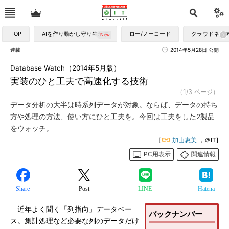
TOP
AIを作り動かし守り生かす
ロー/ノーコード
クラウドネイ
連載
2014年5月28日 公開
Database Watch（2014年5月版）
実装のひと工夫で高速化する技術
（1/3 ページ）
データ分析の大半は時系列データが対象。ならば、データの持ち
方や処理の方法、使い方にひと工夫を。今回は工夫をした2製品
をウォッチ。
[
加山恵美
，＠IT]
PC用表示
関連情報
Share
Post
LINE
Hatena
近年よく聞く「列指向」データベー
バックナンバー
ス。集計処理など必要な列のデータだけ