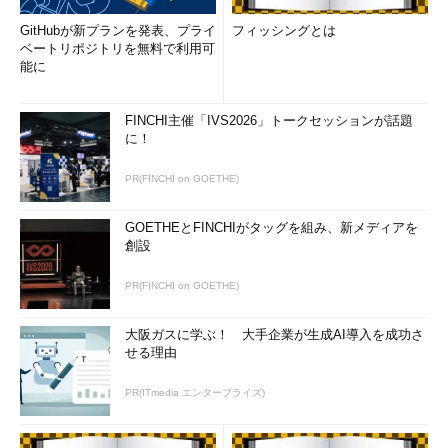
GitHubが新プランを発表、プライ
フィッシングとは
ベートリポジトリを無料で利用可
能に
FINCHI主催「IVS2026」トークセッションが話題
に！
PR(FINCHI on GOETHE)
GOETHEとFINCHIがタッグを組み、新メディアを
創設
PR(FINCHI on GOETHE)
大阪ガスに学ぶ！ 大手企業が生成AI導入を成功さ
せる理由
PR(ITmedia エンタープライズ)