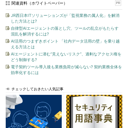
関連資料（ホワイトペーパー）
PR
利用できる「レンジクラスタ」のデータ構造で比較すると、検索
が時系列データからの範囲検索なら顕著にアクセスが早くなるそ
JR西日本ITソリューションズが「監視業務の属人化」を解消
うです。なお、新たに実装されたものなので、既存ユーザーが以
した方法とは?
前のデータ構造で利用している場合は、データをテーブルに入れ
自律型AIエージェントの落とし穴、ツールの乱立がもたらす
直す必要がありますが、データ移行自体はそう難しい処理ではな
混乱を解消するには?
いとのことです。
AI活用のつまずきポイント 「社内データ活用の壁」を乗り越
える方法とは
他にもV3.1では、アプリケーションインターフェースの拡充や
AIエージェントに潜む“見えないリスク”、過剰なアクセス権を
セキュリティ機能の強化が見られます。これまでインターフェー
どう制御する?
スとしては基本的にJavaのODBCドライバでしたが、C言語用
電子契約ツール導入後も業務負荷が減らない? 契約業務全体を
ODBCドライバ、COBOL専用ドライバが追加されています。
効率化するには
また、V3.1ではセキュリティ機能も強化しています。顧客から
は監査証跡や不正アクセス検知への要望が高かったことから、
チェックしておきたい人気記事
IBM InfoSphere Guardiumとの連携を実現させています、
Guardiumユーザーであれば透過的に管理できます。
InfiniDBはどのように高速さを追及しているか？