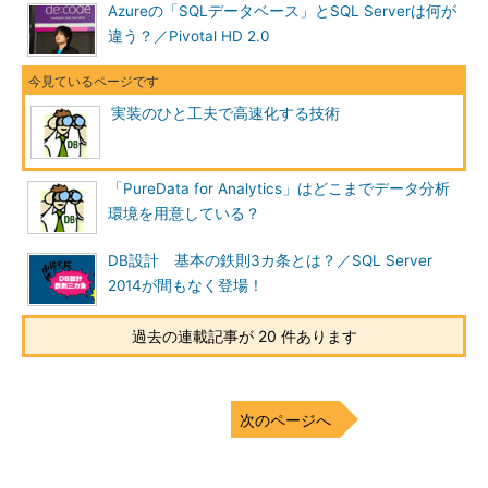
「レンジクラスタ」
Azureの「SQLデータベース」とSQL Serverは何が
違う？／Pivotal HD 2.0
そこでNECは時系列データの範囲検索に有利となるようなデー
タ構造を考案しました。それが「レンジクラスタ」です。時系列
やIDなど、検索に使いそうな値でまとめてデータを格納する構造
実装のひと工夫で高速化する技術
を採りました。巨大化するデータを一定のサイズでまとめてツリ
ー構造のような形で保有するイメージです（ツリー構造といって
も1件ずつツリー構造を持つようなXMLとは違います）。これに
「PureData for Analytics」はどこまでデータ分析
より、I/Oの効率化が進みます。
環境を用意している？
DB設計 基本の鉄則3カ条とは？／SQL Server
2014が間もなく登場！
過去の連載記事が 20 件あります
次のページへ
レンジクラスタの構造概念図（資料提供：NEC）
実際に前のバージョンが採用しているデータ構造とV3.1以降で