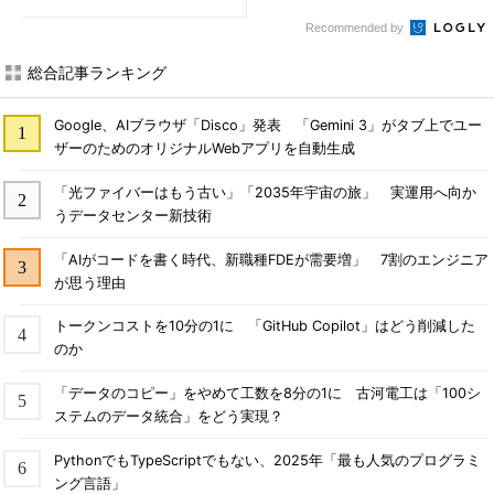
Recommended by
総合記事ランキング
Google、AIブラウザ「Disco」発表 「Gemini 3」がタブ上でユー
ザーのためのオリジナルWebアプリを自動生成
「光ファイバーはもう古い」「2035年宇宙の旅」 実運用へ向か
うデータセンター新技術
「AIがコードを書く時代、新職種FDEが需要増」 7割のエンジニア
が思う理由
トークンコストを10分の1に 「GitHub Copilot」はどう削減した
のか
「データのコピー」をやめて工数を8分の1に 古河電工は「100シ
ステムのデータ統合」をどう実現？
PythonでもTypeScriptでもない、2025年「最も人気のプログラミ
ング言語」