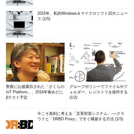
2015年、私的Windows＆マイクロソフト10大ニュー
ス (1/5)
聖夜にお披露目された「さくらの
グループポリシーでファイルやフ
IoT Platform」、2016年春めどに
ォルダー、レジストリを操作する
βテスト予定
(1/2)
今こそ真剣に考える「災害対策システム」──クラ
ウドと「DRBD Proxy」ですぐ構築する方法 (1/3)