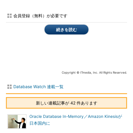
これから勢いがついてくるのかもしれません。
会員登録（無料）が必要です
世の中の多くの事象は時系列で分析できる
V3.1の強化点は検索性能です。実際の顧客の利用事例では、時
続きを読む
系列データを扱うことが多く、検索するときは製品などの「ID」
や「期間」でデータを抽出することがほとんどだそうです。
例えば製品型番と製造日をキーに品質データを参照する、ある
いはカード番号とバーゲン期間の売上データを参照するなどとい
った時に参照するのは時系列データです。この例はいずれも「時
Copyright © ITmedia, Inc. All Rights Reserved.
系列データから条件と範囲を指定して検索」という操作です。
Database Watch 連載一覧
一方、IRSはスケールアウトのためにデータを“分散配置”でき
るKVSです。範囲検索を実行するとなると、複数サーバーにアク
セスすることになるため、オーバーヘッドが発生します。しか
新しい連載記事が 42 件あります
し、このオーバーヘッドをなくすためにデータを時系列でまとめ
ると、データサイズを大きくしてしまい、パフォーマンスに影響
Oracle Database In-Memory／Amazon Kinesisが
を与えます。
日本国内に