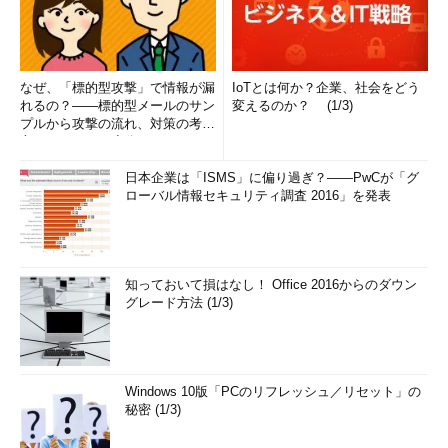
なぜ、「標的型攻撃」で情報が漏
IoTとは何か？企業、社会をどう
れるの？――標的型メールのサン
変えるのか？ (1/3)
プルから攻撃の流れ、対策の考え
方まで、もう一度分かりやすく
解...
日本企業は「ISMS」に偏り過ぎ？――PwCが「グ
ローバル情報セキュリティ調査 2016」を発表
知っておいて損はなし！ Office 2016からのダウン
グレード方法 (1/3)
Windows 10版「PCのリフレッシュ／リセット」の
秘密 (1/3)