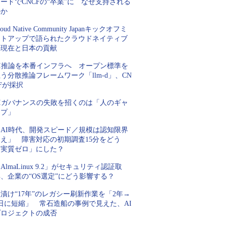
ードでCNCFの“卒業”に なぜ支持される
のか
loud Native Community Japanキックオフミ
ートアップで語られたクラウドネイティブ
の現在と日本の貢献
AI推論を本番インフラへ オープン標準を
う分散推論フレームワーク「llm-d」、CN
Fが採択
AIガバナンスの失敗を招くのは「人のギャ
ップ」
「AI時代、開発スピード／規模は認知限界
超え」 障害対応の初期調査15分をどう
「実質ゼロ」にした？
AlmaLinux 9.2」がセキュリティ認証取
、企業の“OS選定”にどう影響する？
漬け“17年”のレガシー刷新作業を「2年→
2日に短縮」 常石造船の事例で見えた、AI
プロジェクトの成否