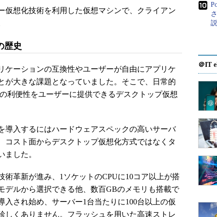
P
ー仮想化技術を利用した仮想マシンで、クライアン
さ
。
の歴史
＠IT e
リケーションの互換性やユーザーが自由にアプリケ
とが大きな課題となっていました。そこで、日常的
様の利便性をユーザーに提供できるデスクトップ仮想
を導入するにはハードウェアスペックの高いサーバ
、コスト面からデスクトップ仮想化方式ではなくタ
いました。
術革新が進み、1ソケットのCPUに10コア以上が搭
モデルから選択できる他、数百GBのメモリも搭載で
入され始め、サーバー1台当たりに100台以上の仮
珍しくありません。フラッシュを用いた高速ストレ