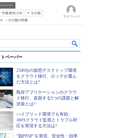
ペーパー
・中級者向けAI
その他
マイページ
ws
その他の特集
イトペーパー
2500台の仮想デスクトップ環境
をクラウド移行、ロッテが選ん
だ方法とは?
既存アプリケーションのクラウ
k
ド移行、直面する5つの課題と解
決策とは?
ハイブリッド環境でも有効、
AWSクラウド監視とトラブル対
応を実現する方法は?
“脱PPAP”を実現、安全性・効率