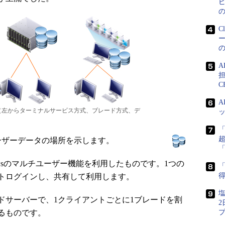
ピ
C
担
C
（左からターミナルサービス方式、ブレード方式、デ
ザーデータの場所を示します。
wsのマルチユーザー機能を利用したものです。1つの
「
得
トログインし、共有して利用します。
塩
サーバーで、1クライアントごとに1ブレードを割
るものです。