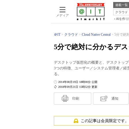
連載一覧
クラウド
メディア
AIを作
＠IT
クラウド
Cloud Native Central
5分で絶対
5分で絶対に分かるデス
デスクトップ仮想化の概要と、デスクトップ
3つの特徴、ユーザー／システム管理者／経
る。
2014年08月19日 18時00分 公開
2018年09月21日 15時52分 更新
印刷
通知
この記事は会員限定です。