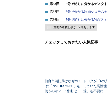
38
5分で絶対に分かるデスクト
37
5分で分かる制御システム
36
5分で絶対に分かるWebフ
過去の連載記事が 35 件あります
チェックしておきたい人気記事
仙台市消防局はなぜVD
トヨタが「6カ
Iに「NVIDIA vGPU」を
っていた高性能
使うのか？ “普通”じ
達」を不要に 
ゃ駄目だった理由
えたのか？