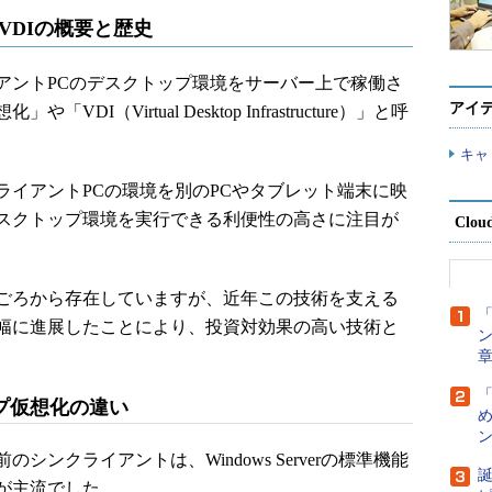
VDIの概要と歴史
ントPCのデスクトップ環境をサーバー上で稼働さ
アイ
（Virtual Desktop Infrastructure）」と呼
キャ
イアントPCの環境を別のPCやタブレット端末に映
スクトップ環境を実行できる利便性の高さに注目が
Clou
年ごろから存在していますが、近年この技術を支える
「
幅に進展したことにより、投資対効果の高い技術と
ン
プ仮想化の違い
め
ン
ンクライアントは、Windows Serverの標準機能
誕
が主流でした。