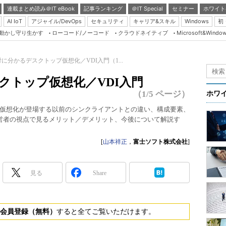
連載まとめ読み＠IT eBook
記事ランキング
＠IT Special
セミナー
ホワイト
AI IoT
アジャイル/DevOps
セキュリティ
キャリア&スキル
Windows
初
り動かし守り生かす
ローコード/ノーコード
クラウドネイティブ
Microsoft&Windo
Server & Storage
HTML5 + UX
に分かるデスクトップ仮想化／VDI入門（1...
Smart & Social
クトップ仮想化／VDI入門
Coding Edge
（1/5 ページ）
ホワ
Java Agile
仮想化が登場する以前のシンクライアントとの違い、構成要素、
Database Expert
営者の視点で見るメリット／デメリット、今後について解説す
Linux ＆ OSS
[
山本祥正
，
富士ソフト株式会社
]
Master of IP Networ
Security & Trust
見る
Share
Test & Tools
Insider.NET
会員登録（無料）
すると全てご覧いただけます。
ブログ