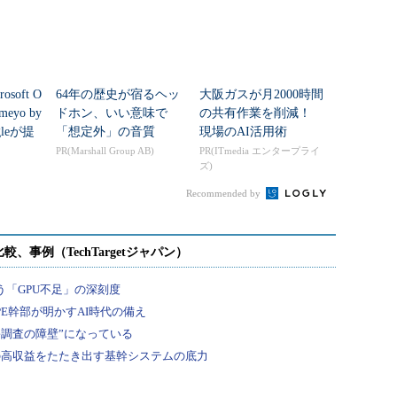
osoft O
64年の歴史が宿るヘッ
大阪ガスが月2000時間
eyo by
ドホン、いい意味で
の共有作業を削減！
gleが提
「想定外」の音質
現場のAI活用術
PR(Marshall Group AB)
PR(ITmedia エンタープライ
ズ)
Recommended by