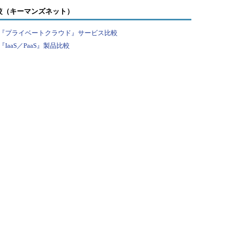
較（キーマンズネット）
『プライベートクラウド』サービス比較
aaS／PaaS』製品比較