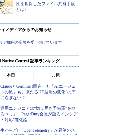
性を担保したファイル共有手段
とは?
ティメディアからのお知らせ
リア採用の応募を受け付けています
d Native Central 記事ランキング
月間
本日
ClaudeとGeminiの躍進」も「AIエージェ
トの波」も、来たる“IT運用の変化”の序
章に過ぎない？
「運用エンジニアは“燃え尽き予備軍”をや
るべし」 PagerDuty会長が語るインシデ
ト対応“進化論”
生から7年「OpenTelemetry」が異例のス