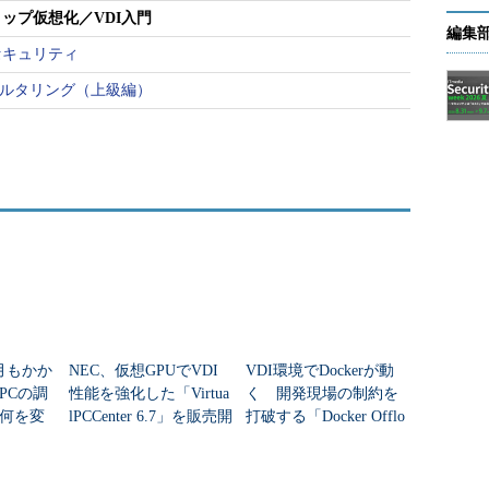
ップ仮想化／VDI入門
編集
セキュリティ
ィルタリング（上級編）
月もかか
NEC、仮想GPUでVDI
VDI環境でDockerが動
PCの調
性能を強化した「Virtua
く 開発現場の制約を
何を変
lPCCenter 6.7」を販売開
打破する「Docker Offlo
始
ad」