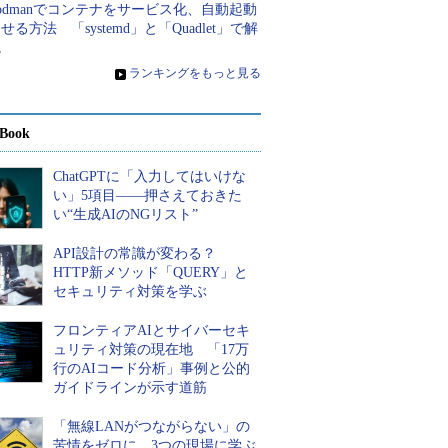
odmanでコンテナをサービス化、自動起動
せる方法 「systemd」と「Quadlet」で解
説
»
ランキングをもっと見る
Book
ChatGPTに「入力してはいけな
い」5項目――押さえておきた
い“生成AIのNGリスト”
API設計の常識が変わる？
HTTP新メソッド「QUERY」と
セキュリティ対策を学ぶ
フロンティアAIとサイバーセキ
ュリティ対策の現在地 「17万
行のAIコード分析」事例と公的
ガイドラインが示す道筋
「無線LANがつながらない」の
苦情をゼロに 3つの現場に学ぶ