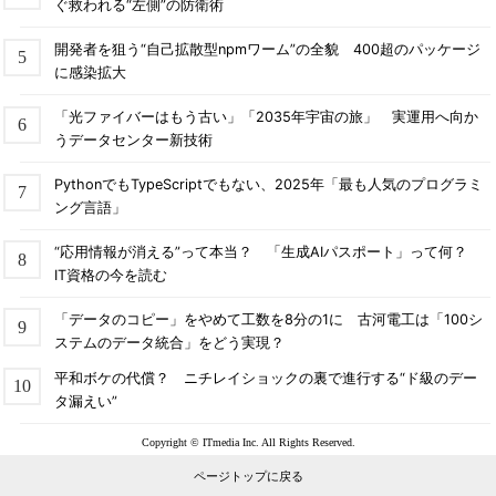
ぐ救われる“左側”の防衛術
開発者を狙う“自己拡散型npmワーム”の全貌 400超のパッケージ
に感染拡大
「光ファイバーはもう古い」「2035年宇宙の旅」 実運用へ向か
うデータセンター新技術
PythonでもTypeScriptでもない、2025年「最も人気のプログラミ
ング言語」
“応用情報が消える”って本当？ 「生成AIパスポート」って何？
IT資格の今を読む
「データのコピー」をやめて工数を8分の1に 古河電工は「100シ
ステムのデータ統合」をどう実現？
平和ボケの代償？ ニチレイショックの裏で進行する“ド級のデー
タ漏えい”
Copyright © ITmedia Inc. All Rights Reserved.
ページトップに戻る