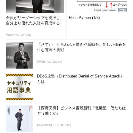
PostgreSQL 9.3以前の環境では、SQLコマンドで設定ファイ
ル内容を反映させる方法そのものは用意されていました（事前に
全員がリーダーシップを発揮し、
Hello Python (1/3)
設定ファイルを書き換えておく必要があります）。以下の関数を
自分より優れた人財を育成する
実行すれば、postgresql.confおよびpostgresql.auto.confの内容
が稼働中のPostgreSQLに反映されます。
PR(dentsu Japan)
「さすが」と言われる驚きや感動を。新しい価値を
db1
=#
 SELECT pg_reload_conf
()
;
生む電通の挑戦
図3 書き換え済みの設定ファイルをリロードするSQLコマンド
PR(dentsu Japan)
注意すべき事項
DDoS攻撃（Distributed Denial of Service Attack）
なお、postgresql.confファイルのコメント欄に「(change
とは
requires restart)」と書いてある設定項目は、変更を反映させる
のにPostgreSQLの再起動が必要となります。これらについて
も、ALTER SYSTEMコマンドで設定変更はできますが、SQLコ
マンドでPostgreSQLを再起動させる方法が用意されていないの
【西野亮廣】ビジネス書最新刊『北極星 僕たちは
で、結局、データベースサーバーにログインしてOS上のコマン
どう働くか』
ドを実行しなければいけません。
PR(FINCHI on GOETHE)
何らかの事情で再起動に失敗したら復旧のためにはOSログイ