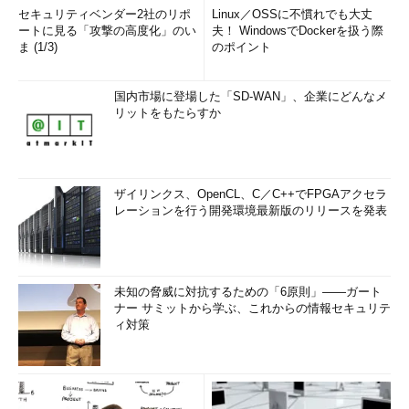
セキュリティベンダー2社のリポ
Linux／OSSに不慣れでも大丈
ートに見る「攻撃の高度化」のい
夫！ WindowsでDockerを扱う際
ま (1/3)
のポイント
国内市場に登場した「SD-WAN」、企業にどんなメ
リットをもたらすか
ザイリンクス、OpenCL、C／C++でFPGAアクセラ
レーションを行う開発環境最新版のリリースを発表
未知の脅威に対抗するための「6原則」――ガート
ナー サミットから学ぶ、これからの情報セキュリテ
ィ対策