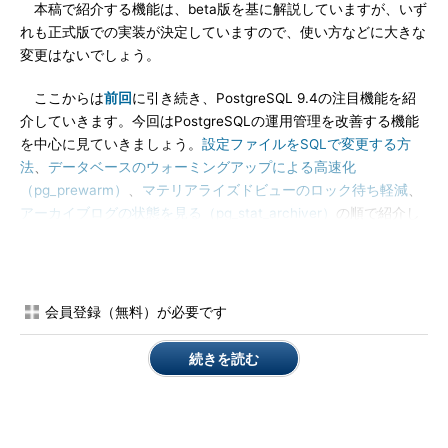
本稿で紹介する機能は、beta版を基に解説していますが、いず
れも正式版での実装が決定していますので、使い方などに大きな
変更はないでしょう。
ここからは
前回
に引き続き、PostgreSQL 9.4の注目機能を紹
介していきます。今回はPostgreSQLの運用管理を改善する機能
を中心に見ていきましょう。
設定ファイルをSQLで変更する方
法
、
データベースのウォーミングアップによる高速化
（pg_prewarm）
、
マテリアライズドビューのロック待ち軽減
、
アーカイブログの状態を見る（pg_stat_archiver）
の順で紹介し
ます。
設定ファイルをSQLで変更する方法
会員登録（無料）が必要です
PostgreSQLユーザーならご存じの通り、PostgreSQLの設定
は、リスト1のような
変数＝値
という形式のpostgresql.confファ
続きを読む
イルで行います。なお、「#」から右はコメントになっており、
デフォルトのpostgresql.confファイルには、各行のコメント部分
にに設定パラメーターの説明が記述されています。