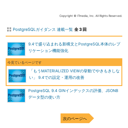
shared_buffers 
=
128MB
# min 128kB       (change 
requires restart)
huge_pages 
=
try
# on, off, or try (change 
Copyright © ITmedia, Inc. All Rights Reserved.
requires restart)
temp_buffers 
=
8MB
# min 800kB
PostgreSQLガイダンス 連載一覧
全 3 回
work_mem 
=
4MB
# min 64kB
リスト1 postgresql.confの例。バッファーの最小サイズなどもコメントにある
9.4で盛り込まれる新構文とPostgreSQL本体のレプ
リケーション機能強化
PostgreSQLでは、以前からいくつかの設定項目については、
データベース接続したクライアントごとに以下のようなSQLで変
更できました。例えば図1は、ソートの処理やテーブル結合の際
のハッシュ生成処理などを行う際に使用されるメモリを設定する
「もうMATERIALIZED VIEWの挙動でやきもきしな
場合のSQLです。
い」 9.4での設定・運用の改善
db1
=>
 SET work_mem TO 
PostgreSQL 9.4 GINインデックスの評価、JSONB
'40MB'
;
データ型の使い方
図1 接続クライアントからSQLでwork_memのパラメーターを40MBに変更する
例
ただし、この操作は当該の接続に限定した一時的な変更です。
次のページへ
永続的な変更をする場合、また、SETコマンドでの変更が禁止さ