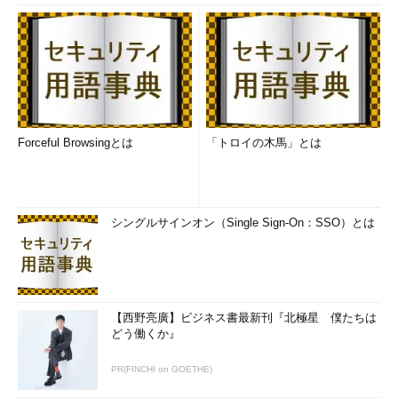
ンが必要になるので、データベース接続を通して再起動できるよ
うにするかは、管理ポリシー上、議論の分かれるところです。い
まのところ標準機能ではできないものとなっています。
データベースのウォーミングアップによる高速
化（pg_prewarm）
Forceful Browsingとは
「トロイの木馬」とは
シングルサインオン（Single Sign-On：SSO）とは
【西野亮廣】ビジネス書最新刊『北極星 僕たちは
どう働くか』
PR(FINCHI on GOETHE)