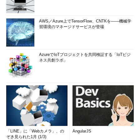
AWS／Azure上でTensorFlow、CNTKを――機械学
習環境のマネージドサービスが登場
AzureでIoTプロジェクトを共同検証する「IoTビジ
ネス共創ラボ」
「LINE」に「Webカメラ」、の
AngularJS
ぞき見られた1月 (1/3)