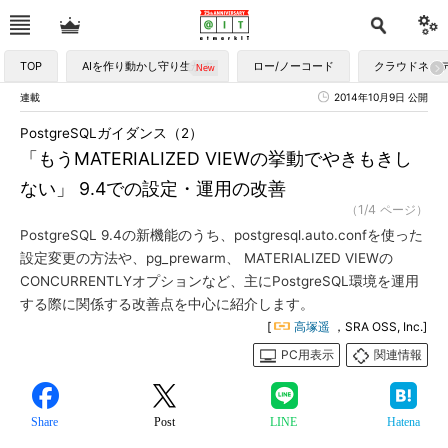
TOP
AIを作り動かし守り生かす
ロー/ノーコード
クラウドネイ
連載
2014年10月9日 公開
PostgreSQLガイダンス（2）
「もうMATERIALIZED VIEWの挙動でやきもきし
ない」 9.4での設定・運用の改善
（1/4 ページ）
PostgreSQL 9.4の新機能のうち、postgresql.auto.confを使った
設定変更の方法や、pg_prewarm、 MATERIALIZED VIEWの
CONCURRENTLYオプションなど、主にPostgreSQL環境を運用
する際に関係する改善点を中心に紹介します。
[
高塚遥
，SRA OSS, Inc.]
PC用表示
関連情報
Share
Post
LINE
Hatena