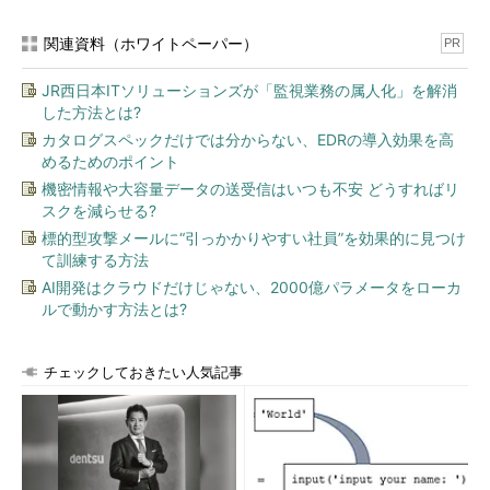
れている項目についてはpostgresql.confファイルを書き替えて設
定を再読み込みさせる操作が必要でした。
関連資料（ホワイトペーパー）
PR
ALTER SYSTEMコマンドとpostgresql.auto.confファイル
JR西日本ITソリューションズが「監視業務の属人化」を解消
した方法とは?
従来、クライアントからSQLで一時的な設定変更しかできなか
ったのと対比して、PostgreSQL 9.4では、
カタログスペックだけでは分からない、EDRの導入効果を高
ALTER SYSTEM
とい
めるためのポイント
うコマンドが追加され、永続的な設定変更をSQLコマンドから実
機密情報や大容量データの送受信はいつも不安 どうすればリ
行できるようになりました。ALTER SYSTEMコマンドはデータ
スクを減らせる?
ベース管理者ユーザーで接続して使います。下記コマンドはテン
標的型攻撃メールに“引っかかりやすい社員”を効果的に見つけ
ポラリバッファーサイズを80Mバイトに変更する場合の例です。
て訓練する方法
AI開発はクラウドだけじゃない、2000億パラメータをローカ
$ psql 
-
U postgres db1

ルで動かす方法とは?
db1
=#
 ALTER SYSTEM SET temp_buffers TO 
'80MB'
;
図2 ALTER SYSTEMを使って永続的に設定を変更する例
チェックしておきたい人気記事
これを実行すると、データベースサーバーの
postgresql.auto.conf
というファイルに指定した設定が書き込ま
れます。このファイル内容は、postgresql.confに対して記述され
ている設定内容を
上書きする
ものとして、解釈されます。