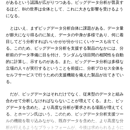
があるという認識が広がりつつある。ビッグデータ分析が普及す
るほど、BIの世界は全体として、これに大きな影響を受けるよう
になる。
とはいえ、まずビッグデータ分析自体に課題がある。データ量
が膨大になり得るのに加え、データの中身が多様であり、何に着
目してどう分析すればいいかがが分かりにくいケースも出てく
る。このため、ビッグデータ分析を支援する製品のなかには、分
析前のデータ準備に目を付け、ランダムな項目間の相関性を自動
的に計算し、示すものがある。また、ビッグデータ分析は多様な
立場の人々が実行するということを前提に、分析プロセス全体を
セルフサービスで行うための支援機能を備えた製品が出てきてい
る。
だが、ビッグデータはそれだけでなく、従来型のデータと組み
合わせて分析しなければならないことが増えてくる。また、ビッ
グデータを含めた、より高度な分析が要求される場面が増えてく
る、とホーソン氏はいう。このため、ビッグデータ分析支援ツー
ルの機能を取り込みながら、既存データを含めた、より高度な分
析が行えるようなプラットフォームが、今後は求められるように