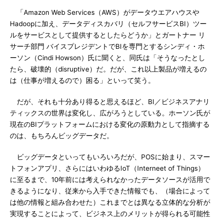
「Amazon Web Services（AWS）がデータウエアハウスや
Hadoopに加え、データディスカバリ（セルフサービスBI）ツー
ルをサービスとして提供するとしたらどうか」とガートナー リ
サーチ部門 バイスプレジデントでBIを専門とするシンディ・ホ
ーソン（Cindi Howson）氏に聞くと、同氏は「そうなったとし
たら、破壊的（disruptive）だ。だが、これ以上製品が増えるの
は（仕事が増えるので）困る」といって笑う。
だが、それも十分あり得ると思えるほど、BI／ビジネスアナリ
ティックスの世界は変化し、広がろうとしている。ホーソン氏が
現在のBIプラットフォームにおける変化の原動力として指摘する
のは、もちろんビッグデータだ。
ビッグデータといってもいろいろだが、POSに始まり、スマー
トフォンアプリ、さらにはいわゆるIoT（Interneet of Things）
に至るまで、10年前には考えられなかったデータソースが活用で
きるようになり、従来から入手できた情報でも、（場合によって
は他の情報と組み合わせた）これまでとは異なる立体的な分析が
実現することによって、ビジネス上のメリットが得られる可能性