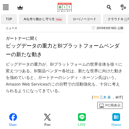
TOP
AIを作り動かし守り生かす
ロー/ノーコード
クラウドネイ
ニュース
2015年9月18日 公開
ガートナーに聞く
ビッグデータの重力とBIプラットフォームベンダ
ーの新たな動き
ビッグデータの重力が、BIプラットフォームの世界全体を徐々に
変えつつある。BI製品ベンダー各社は、新たな世界に向けた動き
を強めていると、ガートナーのシンディ・ホーソン氏はいう。
Amazon Web Servicesのこの分野での活動強化も、十分に考え
られるようになってきている。
[
三木 泉
，＠IT]
PC用表示
Share
Post
LINE
Hatena