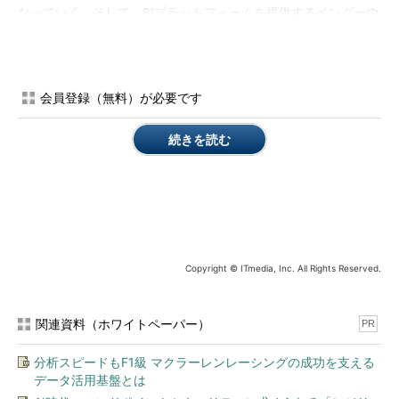
なっていく。そして、BIプラットフォームを提供するベンダーの
間では、このように幅広いデータを対象とした、より高度な分析
のための基盤を提供する動きが活発化している、とホーソン氏は
述べる。
会員登録（無料）が必要です
ビッグデータの重力は、BIプラットフォームのクラウドサービ
ス化も促進するという。ビッグデータの大部分は、社外で生成さ
続きを読む
れるものであり、データ量が膨大になり得るとともに、量の予測
が困難であるため、パブリッククラウドに置くのが自然だから
だ。一方、ビッグデータを対象とした分析のROIは必ずしもはっ
きりとせず、また分析に利用するツールについて正解が見出しに
くいことが、社内へのBI製品導入をためらわせる要因になる。
Copyright © ITmedia, Inc. All Rights Reserved.
IBMやマイクロソフトが、自社のクラウドサービスを基盤とし
た、BI／ビジネスアナリティックス製品群の展開を進めているの
は、こうした理由がある。
関連資料（ホワイトペーパー）
PR
IT INSIDER No.47
「BIの新たな進展（2）：BI製品ベンダー
分析スピードもF1級 マクラーレンレーシングの成功を支える
は、次の波をどうつかもうとしているか」
では、BIプラットフォ
データ活用基盤とは
ーム市場における新トレンドを探る2回シリーズの第2回として、