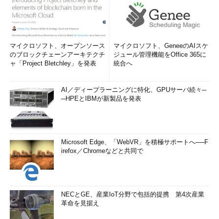
マイクロソフト、オープンソース
マイクロソフト、GeneeのAIスケ
のブロックチェーンアーキテクチ
ジュール管理機能をOffice 365に
ャ「Project Bletchley」を発表
統合へ
AI／ディープラーニングに特化、GPUサーバ続々─
─HPEとIBMが新製品を発表
Microsoft Edge、「WebVR」を積極サポートへ──F
irefox／Chromeなどと共同で
NECとGE、産業IoT分野で包括的提携 第4次産業
革命を見据え