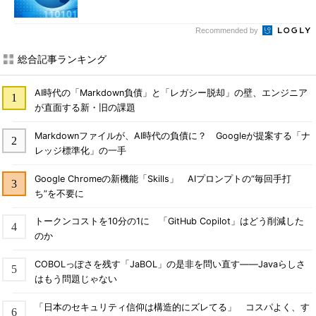
Recommended by
総合記事ランキング
AI時代の「Markdown負債」と「レガシー脱却」の壁、エンジニア
が直面する新・旧の課題
Markdownファイルが、AI時代の負債に？ Googleが提案する「ナ
レッジ標準化」の一手
Google Chromeの新機能「Skills」 AIプロンプトの“毎回手打
ち”を不要に
トークンコストを10分の1に 「GitHub Copilot」はどう削減した
のか
COBOLっぽさを残す「JaBOL」の是非を問い直す――Javaらしさ
はもう問題じゃない
「日本のセキュリティ信仰は構造的にズレてる」 コスパよく、す