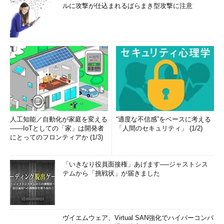
ルに攻撃が仕込まれるばらまき型攻撃に注意
人工知能／自動化が家庭を変える
“適度な不信感”をベースに考える
――IoTとしての「家」は開発者
「人間のセキュリティ」 (1/2)
にとってのフロンティアか (1/3)
「いきなり役員面接権」あげます──ジャストシス
テムから「挑戦状」が届きました
ヴイエムウェア、Virtual SAN強化でハイパーコンバ