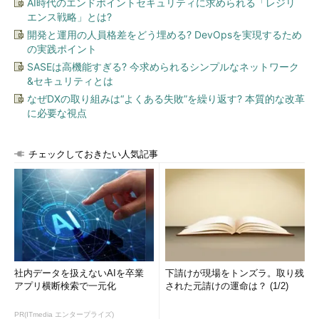
AI時代のエンドポイントセキュリティに求められる「レジリ
ガートナーの説明に基づきBIプラットフォーム製品ベンダーの動
エンス戦略」とは?
きをまとめました。お読みいただければ幸いです。
開発と運用の人員格差をどう埋める? DevOpsを実現するため
の実践ポイント
SASEは高機能すぎる? 今求められるシンプルなネットワーク
&セキュリティとは
なぜDXの取り組みは“よくある失敗”を繰り返す? 本質的な改革
に必要な視点
チェックしておきたい人気記事
社内データを扱えないAIを卒業
下請けが現場をトンズラ。取り残
アプリ横断検索で一元化
された元請けの運命は？ (1/2)
PR(ITmedia エンタープライズ)