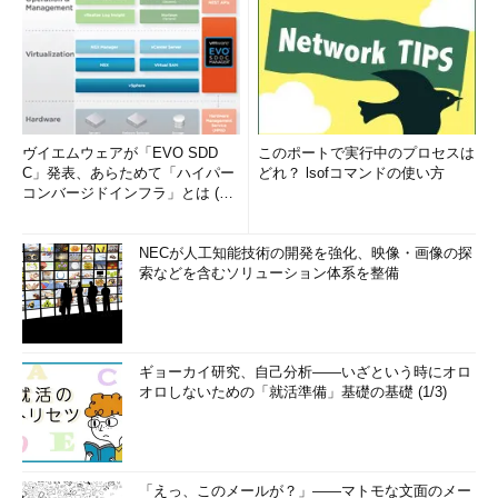
ヴイエムウェアが「EVO SDD
このポートで実行中のプロセスは
C」発表、あらためて「ハイパー
どれ？ lsofコマンドの使い方
コンバージドインフラ」とは (1/
2)
NECが人工知能技術の開発を強化、映像・画像の探
索などを含むソリューション体系を整備
ギョーカイ研究、自己分析――いざという時にオロ
オロしないための「就活準備」基礎の基礎 (1/3)
「えっ、このメールが？」――マトモな文面のメー