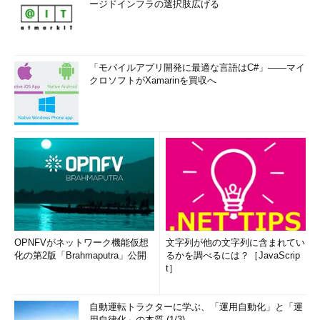
ージドインフラの選択肢広げる
「モバイルアプリ開発に最適な言語はC#」――マイ
クロソフトがXamarinを買収へ
OPNFVがネットワーク機能仮想
文字列が他の文字列に含まれてい
化の第2版「Brahmaputra」公開
るかを調べるには？［JavaScrip
t］
自動運転トラクターに学ぶ、「運用自動化」と「運
用自律化」の本質 (1/3)