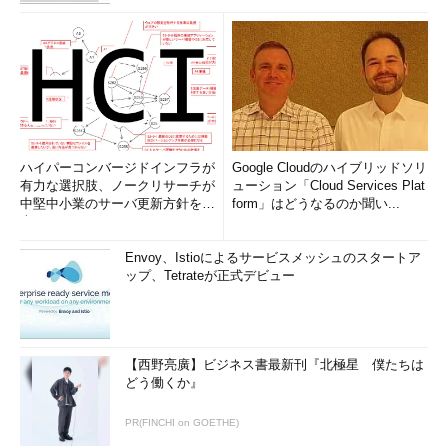
ハイパーコンバージドインフラが
Google Cloudのハイブリッドソリ
有力な選択肢、ノークリサーチが
ューション「Cloud Services Plat
中堅中小業のサーバ更新方針を調
form」はどうなるのか聞い...
査
Envoy、Istioによるサービスメッシュのスタートア
ップ、Tetrateが正式デビュー
【西野亮廣】ビジネス書最新刊『北極星 僕たちは
どう働くか』
PR(FINCHI on GOETHE)