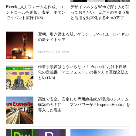
Excelに入力フォームを作成、コ
デザインネタをWebで探す人が知
ントロールを追加、表示、ボタン
っておきたい、日ごろのネタ収集
でイベント実行 (1/3)
と活用を効率化する4つのアプリ
(1/3)
翌朝、引き締まる肌。ゲラン、アベイユ・ロイヤル
の新ナイトケア
PR(ゲラン｜美的.com)
作業手順書はもういらない！ Puppetにおける自動
化の定義書「マニフェスト」の書き方と基礎文法ま
とめ (1/5)
高速で安全、安定した専用線接続が理想のシステム
構築のカギに――マンパワーが「ExpressRoute」を
導入した理由