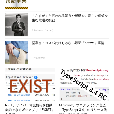
「さすが」と言われる驚きや感動を。新しい価値を
生む電通の挑戦
PR(dentsu Japan)
堅牢さ・コスパだけじゃない最新「arrows」事情
PR(arrows)
NICT、サイバー脅威情報を自動
Microsoft、プログラミング言語
集約できるWebアプリ「EXIST」
「TypeScript 3.4」のリリース候