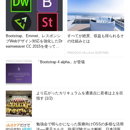
Bootstrap、Emmet、レスポンシ
すべてが絶景、収益も得られるそ
ブWebデザイン対応を強化したDr
の仕組みとは
eamweaver CC 2015を使って
み...
PR(COCO VILLA on GOETHE)
「Bootstrap 4 alpha」が登場
より広がったカリキュラムを通過点に若者は上を目
指す (1/2)
勉強会で明らかになった医療向けOSSの多様な活用
法──電子カルテ、臨床試験データ解析、日本語医