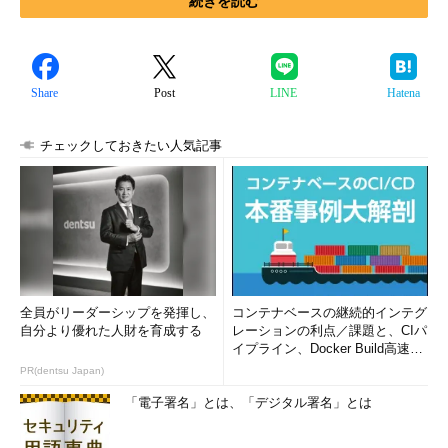
続きを読む
Share
Post
LINE
Hatena
チェックしておきたい人気記事
全員がリーダーシップを発揮し、
コンテナベースの継続的インテグ
自分より優れた人財を育成する
レーションの利点／課題と、CIパ
イプライン、Docker Build高速化
のコツ (1/2...
PR(dentsu Japan)
「電子署名」とは、「デジタル署名」とは