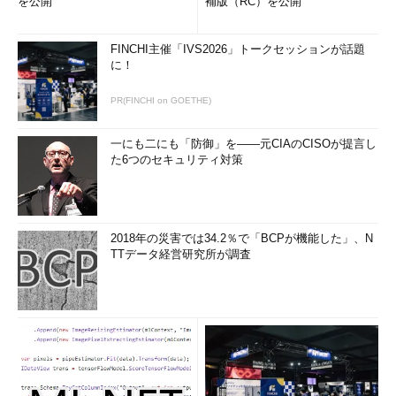
を公開
補版（RC）を公開
FINCHI主催「IVS2026」トークセッションが話題
に！
PR(FINCHI on GOETHE)
一にも二にも「防御」を――元CIAのCISOが提言し
た6つのセキュリティ対策
2018年の災害では34.2％で「BCPが機能した」、N
TTデータ経営研究所が調査