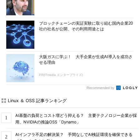
ブロックチェーンの実証実験に取り組む国内企業20
社の社名が公開、その利用用途とは
大阪ガスに学ぶ！ 大手企業が生成AI導入を成功さ
せる理由
PR(ITmedia エンタープライズ)
Recommended by
Linux ＆ OSS 記事ランキング
AI基盤の負荷とコスト増どう抑える？ 主要テクノロジー企業が採
用、NVIDIAの推論OSS「Dynamo」
AIインフラ不足の解決策？ 手間なしでAI検証環境を確保できる