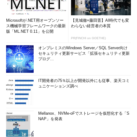
Microsoftが.NET用オープンソー
【見城徹×藤田晋】AI時代でも変
ス機械学習フレームワークの最新
わらない経営者の本質
版「ML.NET 0.11」を公開
PR(FINCHI on GOETHE)
オンプレミスのWindows Server／SQL Server向け
セキュリティ更新サービス「拡張セキュリティ更新
プログ...
IT開発者の75％以上が開発以外にも従事、楽天コミ
ュニケーションズ調べ
Mellanox、NVMe-oFでストレージを仮想化する「S
NAP」を発表