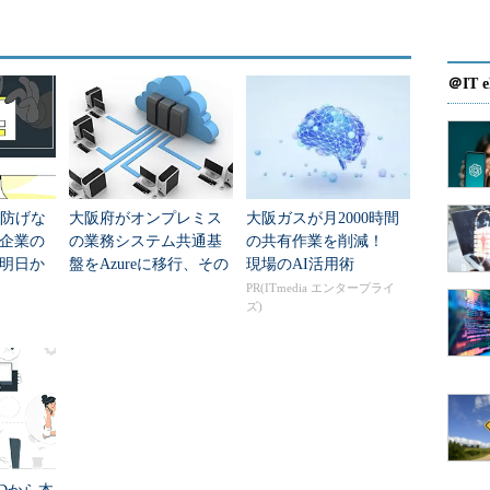
Dやアクセス権を管理するMicrosoft Azure Active
AD Premium）、デバイスとアプリケーションを管理する
ファイルの暗号化やアクセス許可を管理するMicrosoft Azure
＠IT e
、振る舞いベースの脅威検知システムであるAdvanced Threat
リューションで構成されています。このうち、セキュリティ
ロールに欠かせない重要なコンポーネントがAzure
は防げな
大阪府がオンプレミス
大阪ガスが月2000時間
企業の
の業務システム共通基
の共有作業を削減！
明日か
盤をAzureに移行、その
現場のAI活用術
？
狙いは
PR(ITmedia エンタープライ
ズ)