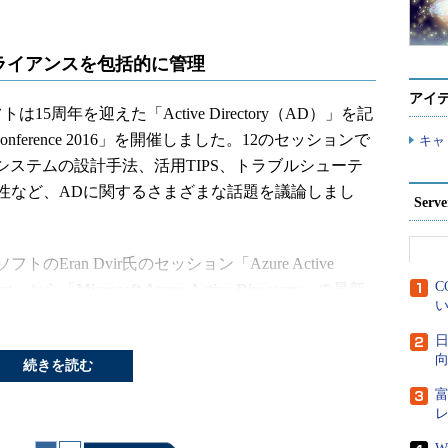
ライアンスを包括的に管理
アイ
15周年を迎えた「Active Directory（AD）」を記
urity Conference 2016」を開催しました。12のセッションで
キャ
Dシステムの設計手法、活用TIPS、トラブルシューテ
性など、ADに関するさまざまな話題を議論しまし
Ser
an Dvir氏のセッション「Azure Active
C
gement」から「
Microsoft Azure Active Directory
」の最新
い
日
向
ity and Access Management（IAM）製品部門で
続きを読む
rectory（以下、Azure AD）を担当しています。セッション冒頭で
ID／アクセス管理環境で必要とされるようになった背景に
管理できていたユーザーの権限やアクセス権が、ク