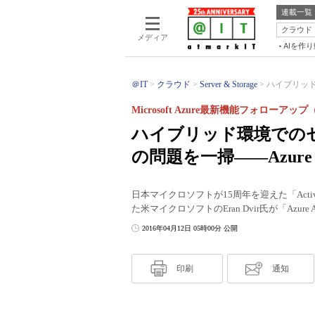
連載一覧
クラウド
メディア
AIを作
＠IT
クラウド
Server & Storage
ハイブリッド
Microsoft Azure最新機能フォローアップ
ハイブリッド環境での
の問題を一掃――Azure Ac
日本マイクロソフトが15周年を迎えた「Activ
た米マイクロソフトのEran Dvir氏が「Azure 
2016年04月12日 05時00分 公開
印刷
通知