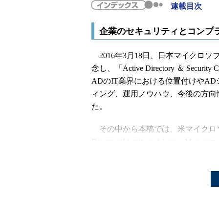
連載目次
企業のセキュリティとコンプ
2016年3月18日、日本マイクロソフトは
念し、「Active Directory ＆ Sec
ADのIT業界における位置付けやA
ィング、運用ノウハウ、今後の方向
た。
その中から本稿では、米マイクロソフトのEr
Directory Identity and Access Mana
情報をお伝えします。
Eran Dvir氏は米マイクロソフトのIdent
Microsoft Azure Active Di
Dvir氏は、Azure ADが企業の
ついて、「オンプレミスでは適切に