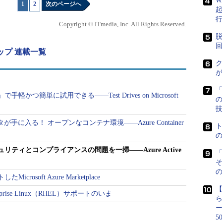
W
1
|
2
次のページへ
ルすることが難しくなってきた」と説明しました。
Copyright © ITmedia, Inc. All Rights Reserved.
柔軟性、アクセス性の高さ、シームレスなコラボレ
脱
す。しかし、業務部門主導でクラウドを導入するケ
ーアップ 連載一覧
を保存するか』、IT部門がコントロールできていな
ク
では、セキュリティやコンプライアンスが十分に担
にクラウド利用時の大きなギャップがあります」
「
かつ簡単に試用できる――Test Drives on Microsoft
よると、61％の従業員が仕事とプライベートを1台
タが手に入る！ オープンなコンテナ環境――Azure Container
。さらに、80％以上の従業員が会社で許可されてい
ervice）を仕事に利用し、70％以上の従業員がネットワーク侵害
ティとコンプライアンスの問題を一掃――Azure Active
「
証情報が盗まれるリスクを抱えているとのことでし
適切に管理してきたオンプレミスのIT資産と、（ク
の
osoft Azure Marketplace
合）そうした管理がこれから必要となるクラウドの
terprise Linux（RHEL）サポートのいま
ップが生まれているという状況です。
5
めにEnterprise Mobility Suite（EMS）