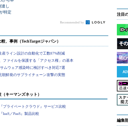
IDから本
護を実現し、クラウドやモビリティを推進する「Enterprise
到達し
ftが特定
注目
Recommended by
利用するAzure AD Premium
「オンプレミスとクラウドにおけるセキュ
リティとコンプライアンスを包括的にコント
ロールするための基盤がAzure AD Premiumで
す。Azure AD Premiumは既存資産を生かせる
点で、これまでの投資を保護できるため、コ
ストを抑えた展開も可能です。Azure AD
Premiumが提供する機能は常に改善が施さ
れ、変わっていきます。しかし、重要なのは
較（キーマンズネット）
機能ではありません。オンプレミスとクラウ
ドの両方を安全活効率良く管理できることが
『プライベートクラウド』サービス比較
最も重要なのです」（Dvir氏）
）
aaS／PaaS』製品比較
編集
Azure AD Premiumは既に800万の組織、5億