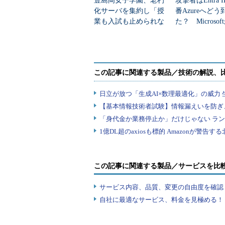
豊島岡女子学園、老朽
攻撃者はEntra 
図1
ユーザーID管理、デバイス管理、データ保
化サーバを集約し「授
番Azureへどう
Mobility Suite」（出典：マイクロソフト）
業も入試も止められな
た？ Microso
い」インフラを構築
した全手口
800万組織、5億5000万ユーザーが
この記事に関連する製品／サービスを比
サービス内容、品質、変更の自由度を確認
米Microsoft Identity and Access Management（IAM
自社に最適なサービス、料金を見極める！『I
Engineering Principal Program Manager Eran Dvir氏