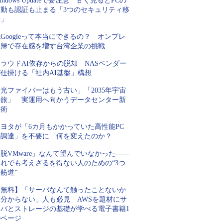
indows Updateで要注意 甘く見るとPCの
起動も認証も止まる「3つのセキュリティ移
行」
Googleって本当にできるの？ オンプレ
回帰で存在感を増す台湾企業の挑戦
ラウドAI依存からの脱却 NASベンダー
が仕掛ける「社内AI基盤」構想
光ファイバーはもう古い」「2035年宇宙
の旅」 実運用へ向かうデータセンター新
技術
トヨタが「6カ月もかかっていた高性能PC
の調達」を不要に 何を変えたのか？
脱VMware」なんて望んでいなかった――
それでも考えざるを得ない人のための“3つ
筋道”
【無料】「サーバなんて触ったことないか
ら分からない」人も必見 AWSを題材にサ
ーバとストレージの基礎が学べる電子書籍1
0ページ