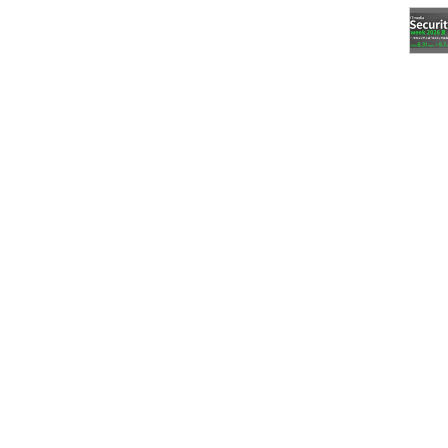
るそうです。1日当たりの認証回数はおよそ13億回、連
ションは4万2000件を超え、成長率は対2015年比
ure AD Premiumのメリットを次のように説明しまし
ョンやサービスが利用できるため生産性が向上しま
境のアプリ、デバイス、ユーザーをセキュアに保つ
ミスとクラウドを包括的で高い拡張性の下で管理す
向上、エンタープライズ環境のセキュリティ、オンプレ
つかの新機能を紹介しました。
emiumの新機能、新サービス