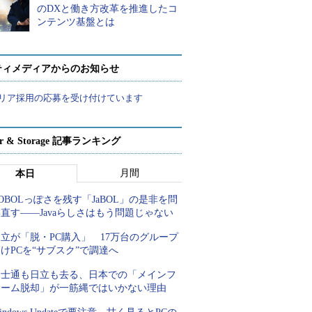
のDXと働き方改革を推進したコ
ンテンツ基盤とは
ティメディアからのお知らせ
リア採用の応募を受け付けています
ver & Storage 記事ランキング
月間
本日
OBOLっぽさを残す「JaBOL」の是非を問
直す――Javaらしさはもう問題じゃない
立が「脱・PC購入」 17万台のグループ
けPCを“サブスク”で調達へ
富士通も日立も去る、日本での「メインフ
レーム脱却」が一筋縄ではいかない理由