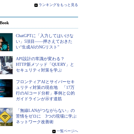
»
ランキングをもっと見る
Book
ChatGPTに「入力してはいけな
い」5項目――押さえておきた
い“生成AIのNGリスト”
API設計の常識が変わる？
HTTP新メソッド「QUERY」と
セキュリティ対策を学ぶ
フロンティアAIとサイバーセキ
ュリティ対策の現在地 「17万
行のAIコード分析」事例と公的
ガイドラインが示す道筋
「無線LANがつながらない」の
苦情をゼロに 3つの現場に学ぶ
ネットワーク改善術
»
一覧ページへ