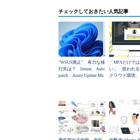
を提供しています（
図1
）。EMSは、I
チェックしておきたい人気記事
Directory Premium（Azure 
Microsoft Intune（Intune）、
Rights Management Premium
Analytics（ATA）の4つのソ
やコンプライアンスの包括的なコント
AD Premiumになります」（Dvir氏）
“WSUS廃止”、有力な移
「MFAだけで
行先は？ Intune、Auto
い」 狙われる
patch、Azure Update Ma
クラウド環境、
nagerの違いを整...
らできる対策は