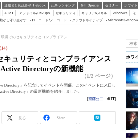
連載まとめ読み＠IT eBook
記事ランキング
＠IT Special
セミナー
ホワイト
AI IoT
アジャイル/DevOps
セキュリティ
キャリア&スキル
Windows
初
り動かし守り生かす
ローコード/ノーコード
クラウドネイティブ
Microsoft&Windo
Server & Storage
HTML5 + UX
環境でのセキュリティとコンプライアン...
Smart & Social
（14）
Coding Edge
セキュリティとコンプライアンス
ホワ
Java Agile
tive Directoryの新機能
Database Expert
（1/2 ページ）
Linux ＆ OSS
e Directory」を記念してイベントを開催。このイベントに来日し
Active Directory」の最新機能を紹介しました。
Master of IP Networ
[
齋藤公二
，
＠IT
]
Security & Trust
Test & Tools
見る
Share
Insider.NET
ブログ