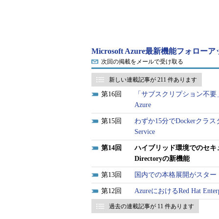
ラウドが普及したことでコントロー
「クラウドのメリットは俊敏性や
ーションを容易に実現できることで
Microsoft Azure最新機能フォロ
ースも増え、『誰がどこにファイル
次回の掲載をメールで受け取る
い例も増えています。こうした状況
新しい連載記事が 211 件あります
保されているとはいえません。ここ
（Dvir氏）
16
「サブスクリプション不要」で手軽
Azure
米フォレスター・リサーチの調査に
15
わずか15分でDockerクラス
のデバイスでこなしているとのこと
Service
ないSaaS（Software as a S
14
ハイブリッド環境でのセキュリ
を受ける脆弱（ぜいじゃく）性や認
Directoryの新機能
た。これまで社内でアクセス権限を
13
国内での本格展開がスタートしたMicr
ラウドサービスを新たに導入する場
12
AzureにおけるRed Hat En
新しいIT資産との間に大きなギャ
過去の連載記事が 11 件あります
「マイクロソフトでは、このギャップを埋めるた