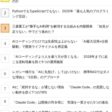
のか
PythonでもTypeScriptでもない、2025年「最も人気のプログラミ
ング言語」
三菱重工が“勝手なAI利用”を解消する仕組みを内製開発 「知見が
足りない」中でどう進めた？
AIコーディングだけでは生産性は上がらない 「AI最大活用×仕様
駆動」で開発ライフサイクルを再定義
「AIコーディングより人を雇う方が安くなる」 2028年までに起
こる逆転現象を防ぐ5つの運用施策
レガシー移行を「AIに丸投げ」してはいけない 標準RAGではダメ
な理由と「5分割」のアプローチ
AIに「絶対するな」が通じない理由 「Claude Code」の意図しな
い動作を防ぐ7つのTIPS
「Claude Code」は開発の司令塔に 常識を一変させた5つの進化