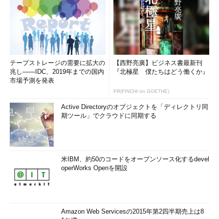
テープストレージの需要に拡大の
【西野亮廣】ビジネス書最新刊
兆し――IDC、2019年までの国内
『北極星 僕たちはどう働くか』
市場予測を発表
PR(FINCHI on GOETHE)
Active Directoryのオブジェクトを「ディレクトリ同
期ツール」でクラウドに同期する
米IBM、約50のコードをオープンソース化するdevel
operWorks Openを開設
Amazon Web Servicesの2015年第2四半期売上は8