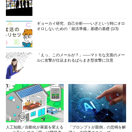
ギョーカイ研究、自己分析――いざという時にオロ
オロしないための「就活準備」基礎の基礎 (1/3)
「えっ、このメールが？」――マトモな文面のメー
ルに攻撃が仕込まれるばらまき型攻撃に注意
人工知能／自動化が家庭を変える
「プロンプトが面倒」の悲鳴を解