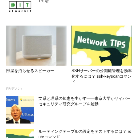
1％増
部屋を沼らせるスピーカー
SSHサーバーの公開鍵管理を効率
化するには？ ssh-keyscanコマン
ド
PR(デノン)
文系と理系の知恵を生かす――東京大学がサイバー
セキュリティ研究グループを始動
ルーティングテーブルの設定をテストするには？ ro
uteコマンド