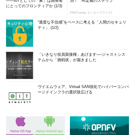
――IoTとしての「家」は開発者
消！ AI定着のステップ
にとってのフロンティアか (1/3)
PR(ITmedia エンタープライズ)
“適度な不信感”をベースに考える「人間のセキュリ
ティ」 (1/2)
「いきなり役員面接権」あげます──ジャストシス
テムから「挑戦状」が届きました
ヴイエムウェア、Virtual SAN強化でハイパーコンバ
ージドインフラの選択肢広げる