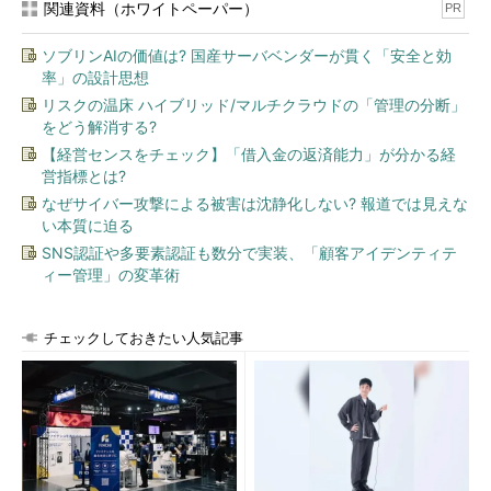
関連資料（ホワイトペーパー）
PR
ソブリンAIの価値は? 国産サーバベンダーが貫く「安全と効
率」の設計思想
リスクの温床 ハイブリッド/マルチクラウドの「管理の分断」
をどう解消する?
【経営センスをチェック】「借入金の返済能力」が分かる経
営指標とは?
なぜサイバー攻撃による被害は沈静化しない? 報道では見えな
い本質に迫る
SNS認証や多要素認証も数分で実装、「顧客アイデンティテ
ィー管理」の変革術
チェックしておきたい人気記事