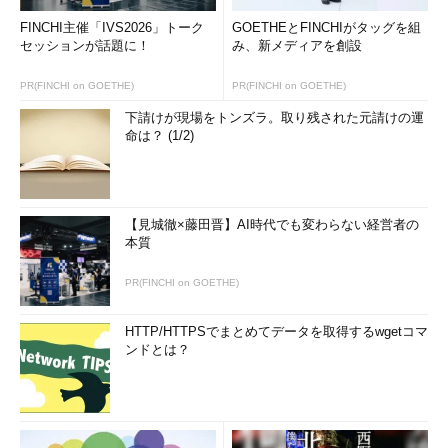
FINCHI主催「IVS2026」トーク
GOETHEとFINCHIがタッグを組
セッションが話題に！
み、新メディアを創設
PR(FINCHI on GOETHE)
PR(FINCHI on GOETHE)
下請けが現場をトンズラ。取り残された元請けの運
命は？ (1/2)
【見城徹×藤田晋】AI時代でも変わらない経営者の
本質
PR(FINCHI on GOETHE)
HTTP/HTTPSでまとめてデータを取得するwgetコマ
ンドとは？