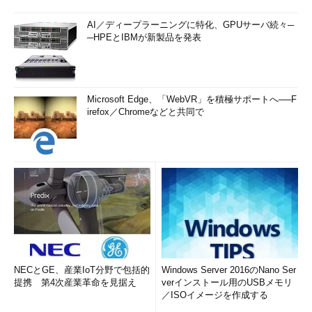
AI／ディープラーニングに特化、GPUサーバ続々─
─HPEとIBMが新製品を発表
Microsoft Edge、「WebVR」を積極サポートへ──F
irefox／Chromeなどと共同で
NECとGE、産業IoT分野で包括的
Windows Server 2016のNano Ser
提携 第4次産業革命を見据え
verインストール用のUSBメモリ
／ISOイメージを作成する