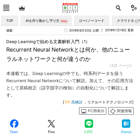
TOP
AIを作り動かし守り生かす
ロー/ノーコード
クラウドネイ
2018年1月18日 更新
連載
2016年8月30日 公開
Deep Learningで始める文書解析入門（1）
Recurrent Neural Networkとは何か、他のニュー
ラルネットワークと何が違うのか
（2/2 ページ）
本連載では、Deep Learningの中でも、時系列データを扱う
Recurrent Neural Networkについて解説。加えて、その応用方法
として原稿校正（誤字脱字の検知）の自動化について解説しま
す。
[
高橋諒
，リクルートテクノロジーズ]
PC用表示
関連情報
Share
Post
LINE
Hatena