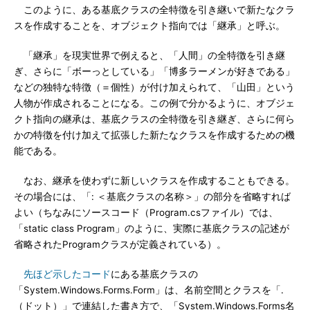
このように、ある基底クラスの全特徴を引き継いで新たなクラ
スを作成することを、オブジェクト指向では「継承」と呼ぶ。
「継承」を現実世界で例えると、「人間」の全特徴を引き継
ぎ、さらに「ボーっとしている」「博多ラーメンが好きである」
などの独特な特徴（＝個性）が付け加えられて、「山田」という
人物が作成されることになる。この例で分かるように、オブジェ
クト指向の継承は、基底クラスの全特徴を引き継ぎ、さらに何ら
かの特徴を付け加えて拡張した新たなクラスを作成するための機
能である。
なお、継承を使わずに新しいクラスを作成することもできる。
その場合には、「: ＜基底クラスの名称＞」の部分を省略すれば
よい（ちなみにソースコード（Program.csファイル）では、
「static class Program」のように、実際に基底クラスの記述が
省略されたProgramクラスが定義されている）。
先ほど示したコード
にある基底クラスの
「System.Windows.Forms.Form」は、名前空間とクラスを「.
（ドット）」で連結した書き方で、「System.Windows.Forms名