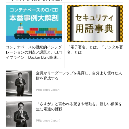
コンテナベースの継続的インテグ
「電子署名」とは、「デジタル署
レーションの利点／課題と、CIパ
名」とは
イプライン、Docker Build高速化
のコツ (1/2...
全員がリーダーシップを発揮し、自分より優れた人
財を育成する
PR(dentsu Japan)
「さすが」と言われる驚きや感動を。新しい価値を
生む電通の挑戦
PR(dentsu Japan)