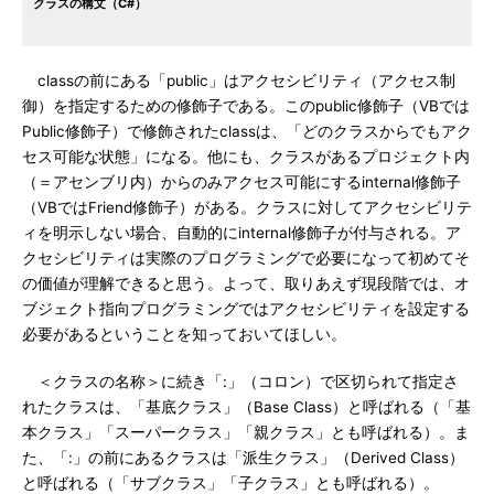
クラスの構文（C#）
classの前にある「public」はアクセシビリティ（アクセス制
御）を指定するための修飾子である。このpublic修飾子（VBでは
Public修飾子）で修飾されたclassは、「どのクラスからでもアク
セス可能な状態」になる。他にも、クラスがあるプロジェクト内
（＝アセンブリ内）からのみアクセス可能にするinternal修飾子
（VBではFriend修飾子）がある。クラスに対してアクセシビリテ
ィを明示しない場合、自動的にinternal修飾子が付与される。ア
クセシビリティは実際のプログラミングで必要になって初めてそ
の価値が理解できると思う。よって、取りあえず現段階では、オ
ブジェクト指向プログラミングではアクセシビリティを設定する
必要があるということを知っておいてほしい。
＜クラスの名称＞に続き「:」（コロン）で区切られて指定さ
れたクラスは、「基底クラス」（Base Class）と呼ばれる（「基
本クラス」「スーパークラス」「親クラス」とも呼ばれる）。ま
た、「:」の前にあるクラスは「派生クラス」（Derived Class）
と呼ばれる（「サブクラス」「子クラス」とも呼ばれる）。