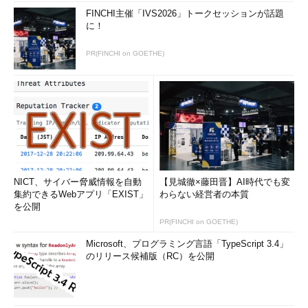
FINCHI主催「IVS2026」トークセッションが話題
に！
PR(FINCHI on GOETHE)
NICT、サイバー脅威情報を自動
【見城徹×藤田晋】AI時代でも変
集約できるWebアプリ「EXIST」
わらない経営者の本質
を公開
PR(FINCHI on GOETHE)
Microsoft、プログラミング言語「TypeScript 3.4」
のリリース候補版（RC）を公開