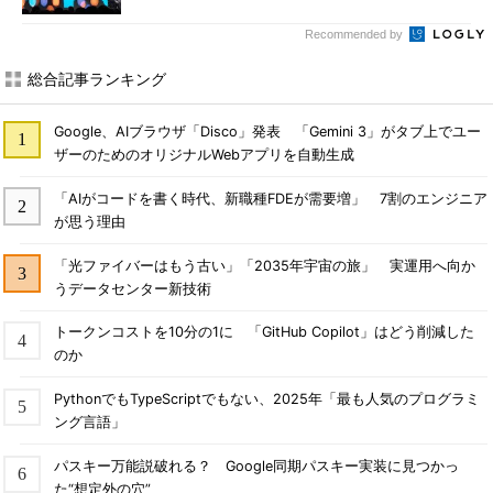
Recommended by
総合記事ランキング
Google、AIブラウザ「Disco」発表 「Gemini 3」がタブ上でユー
ザーのためのオリジナルWebアプリを自動生成
「AIがコードを書く時代、新職種FDEが需要増」 7割のエンジニア
が思う理由
「光ファイバーはもう古い」「2035年宇宙の旅」 実運用へ向か
うデータセンター新技術
トークンコストを10分の1に 「GitHub Copilot」はどう削減した
のか
PythonでもTypeScriptでもない、2025年「最も人気のプログラミ
ング言語」
パスキー万能説破れる？ Google同期パスキー実装に見つかっ
た“想定外の穴”