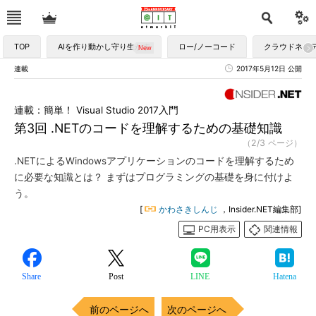
TOP
AIを作り動かし守り生かす
ロー/ノーコード
クラウドネイ
連載
2017年5月12日 公開
連載：簡単！ Visual Studio 2017入門
第3回 .NETのコードを理解するための基礎知識
（2/3 ページ）
.NETによるWindowsアプリケーションのコードを理解するため
に必要な知識とは？ まずはプログラミングの基礎を身に付けよ
う。
[
かわさきしんじ
，Insider.NET編集部]
PC用表示
関連情報
Share
Post
LINE
Hatena
前のページへ
次のページへ