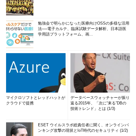
勉強会で明らかになった医療向けOSSの多様な活用
法──電子カルテ、臨床試験データ解析、日本語医
学用語プラットフォーム、画...
マイクロソフトとレッドハットが
データベースウォッチャーが振り
クラウドで提携
返る2015年、「次に“来る”DBの
技術トレンド」とは (1/3)
ESET ウイルスラボ総責任者に聞く、オンラインバ
ンキング攻撃の現状とIoT時代のセキュリティ (1/2)