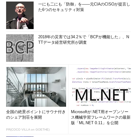
一にも二にも「防御」を――元CIAのCISOが提言し
た6つのセキュリティ対策
2018年の災害では34.2％で「BCPが機能した」、N
TTデータ経営研究所が調査
全国の絶景ポイントにサウナ付き
Microsoftが.NET用オープンソー
のシェア別荘を展開
ス機械学習フレームワークの最新
版「ML.NET 0.11」を公開
PR(COCO VILLA on GOETHE)