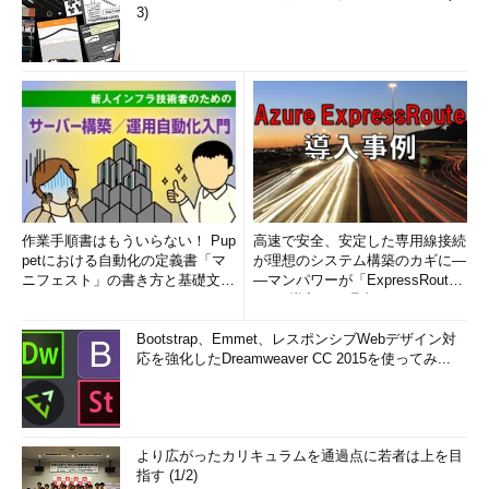
3)
作業手順書はもういらない！ Pup
高速で安全、安定した専用線接続
petにおける自動化の定義書「マ
が理想のシステム構築のカギに―
ニフェスト」の書き方と基礎文法
―マンパワーが「ExpressRout
まとめ (1/5)
e」を導入した理由
Bootstrap、Emmet、レスポンシブWebデザイン対
応を強化したDreamweaver CC 2015を使ってみ...
より広がったカリキュラムを通過点に若者は上を目
指す (1/2)