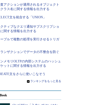
監査アクションが適用されるオブジェクト
のクラス名に関する情報を出力する
ELECT文を統合する「UNION」
アクティブなクエリ通知サブスクリプショ
ンに関する情報を出力する
テーブルで複数の処理を実行させるトリガ
ー
トランザクションでデータの不整合を防ぐ
ンメモリOLTPの内部システムのハッシュ
バケットに関する情報を出力する
REATE文をさらに使いこなそう
»
ランキングをもっと見る
Book