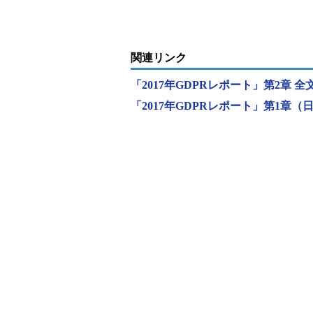
と回答した企業であっても、データ
することが分かる。
関連リンク
さらに、「クラウド環境にあるデ
た。
「2017年GDPRレポート」第2章 
「2017年GDPRレポート」第1章（
まず「利用するクラウド事業者がG
ータの管理者である「ユーザー（企
の49％は、クラウド上のデータに
ていた。この誤解は、GDPRの施
Veritasでエグゼクティブバイス
ク・パルマー氏は今回の調査結果に
に真剣に取り組むことを具体的に要
業は、GDPRの義務規定に対応する
た。このような誤解は早急に正して
ある。まずGDPRに対応するには
全て把握する必要がある。それに加