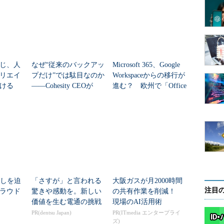
じ、人
なぜ“従来のバックアッ
Microsoft 365、Google
リエイ
プだけ”では駄目なのか
Workspaceからの移行が
ける
――Cohesity CEOが
進む？ 欧州で「Office
「他社被害を解剖せ
EU」提供開始
よ」と説く理由
に特定して報告するのは大変か（出典：
s GDPRレポート 第2章」）
直しを迫
「さすが」と言われる
大阪ガスが月2000時間
回答した企業の50％が、「データアクセス権限の管理
注目
ラウド
驚きや感動を。新しい
の共有作業を削減！
例えば、データへのアクセス権限のない退職した元
価値を生む電通の挑戦
現場のAI活用術
ために、速やかにシステムから削除し、企業データ
PR(dentsu Japan)
PR(ITmedia エンタープライ
ばならない。しかしこの結果から、GDPR対策は万全
ズ)