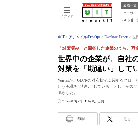
連載一覧
クラウド
メディア
AIを作
＠IT
アジャイル/DevOps
Database Expert
世
「対策済み」と回答した企業のうち、万
世界中の企業が、自社の
対策を「勘違い」している─
Veritasが、GDPRの対応状況に関する
いう認識を“勘違い”している」とし、その勘
鳴らした。
2017年07月27日 11時00分 公開
印刷
見る