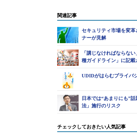
外の全ての事業者。日本企業も多く
関連記事
本レポートによると、「既にGDP
と回答した企業は全体の31％を占め
セキュリティ市場を変革
満たす対策が万全だった企業は、そ
ナーが見解
企業は、規制への対応を誤解している」
「講じなければならない
例えば「対策済み」と回答した企業
種ガイドライン」に記載
要とされる「可視性」を十分に備え
ータの侵害を、72時間以内に特定し
UDIDがはらむプライバ
害事実の報告を義務化しており、発
合には、例えば、年間売上高の4％か
日本では“あまりにも”
れる可能性がある。「大変」ではな
法」施行のリスク
ならない。
チェックしておきたい人気記事