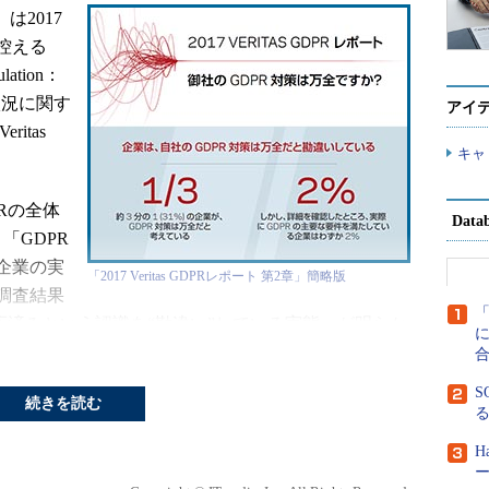
s）は2017
を控える
ulation：
状況に関す
アイ
itas
キャ
。
Rの全体
Dat
「GDPR
企業の実
「2017 Veritas GDPRレポート 第2章」簡略版
調査結果
応済みという認識を“勘違い”している実態」が明らか
に
S
国においてプライバシーに関する規制と違反時の制裁
続きを読む
個人情報を含むデータの取り扱いを誤り、それに対
H
罰金が科される可能性がある。適用範囲は、EU圏の
ー
またはその市民の行動を監視する、EU域内および域