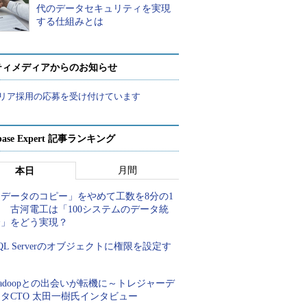
代のデータセキュリティを実現
する仕組みとは
ティメディアからのお知らせ
リア採用の応募を受け付けています
abase Expert 記事ランキング
月間
本日
「データのコピー」をやめて工数を8分の1
 古河電工は「100システムのデータ統
合」をどう実現？
QL Serverのオブジェクトに権限を設定す
る
adoopとの出会いが転機に～トレジャーデ
タCTO 太田一樹氏インタビュー