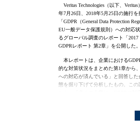
Veritas Technologies（以下、Verita
年7月26日、2018年5月25日の施行
「GDPR（General Data Protection Reg
EU一般データ保護規則）への対応
るグローバル調査のレポート「2017 Ver
GDPRレポート 第2章」を公開した
本レポートは、企業におけるGDP
的な対策状況をまとめた第1章から、
への対応が済んでいる」と回答した
態を掘り下げて分析したもの。この
から、「多くの企業は、GDPRに対
になったという。
GDPRは、EU（欧州連合）加盟
を厳しく取り決めた規則。事業者が
して苦情を1件でも受けると、重い
市民に商品やサービスを提供する、