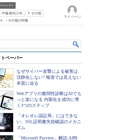
ペーパー
・中級者向けAI
その他
マイページ
ws
その他の特集
イトペーパー
なぜサイバー攻撃による被害は
沈静化しない? 報道では見えない
本質に迫る
Webアプリの脆弱性診断はAIでも
k
っと楽になる 内製化を成功に導
く3つのステップ
「オレオレ認証局」にはできな
い、SSL証明書失効確認のメカニ
ズム
「Microsoft Purview」解説:AI時