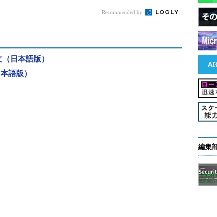
アクセス管理を100％制御できてはおらず、穴が存在
Recommended by
ータ管理の責任」についても多くの誤解が確認され
全文（日本語版）
日本語版）
DPRに対応できていること」を確認する責任は、デ
業）」が負う。しかし「対策済み」と回答した企業
ついては、クラウド事業者が単独で責任を負うと考え
行後に深刻な影響を及ぼす恐れがあると警告する。
プレジデント兼CPO（最高製品責任者）を務めるマイ
編集
ついて、「GDPRは、多国籍企業に対してデータ管理
求している。ところが今回の調査を分析すると、企
ために“何が必要なのか”を誤解している状況が見られ
いかなければ、施行後に深刻な影響を及ぼす恐れが
、社内（およびクラウド）にどんなデータがあるのかを
えて、データアクセスポリシーを正しく適用するた