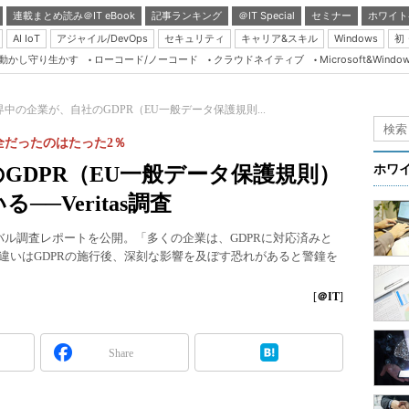
連載まとめ読み＠IT eBook
記事ランキング
＠IT Special
セミナー
ホワイト
AI IoT
アジャイル/DevOps
セキュリティ
キャリア&スキル
Windows
初
り動かし守り生かす
ローコード/ノーコード
クラウドネイティブ
Microsoft&Windo
Server & Storage
HTML5 + UX
界中の企業が、自社のGDPR（EU一般データ保護規則...
Smart & Social
全だったのはたった2％
Coding Edge
GDPR（EU一般データ保護規則）
ホワ
Java Agile
─Veritas調査
Database Expert
グローバル調査レポートを公開。「多くの企業は、GDPRに対応済みと
Linux ＆ OSS
違いはGDPRの施行後、深刻な影響を及ぼす恐れがあると警鐘を
Master of IP Networ
[
＠IT
]
Security & Trust
Test & Tools
Share
Insider.NET
ブログ