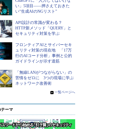
ChatGPTに「入力してはいけな
い」5項目――押さえておきた
い“生成AIのNGリスト”
API設計の常識が変わる？
HTTP新メソッド「QUERY」と
セキュリティ対策を学ぶ
フロンティアAIとサイバーセキ
ュリティ対策の現在地 「17万
行のAIコード分析」事例と公的
ガイドラインが示す道筋
「無線LANがつながらない」の
苦情をゼロに 3つの現場に学ぶ
ネットワーク改善術
»
一覧ページへ
のテーマ