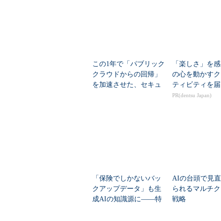
この1年で「パブリック
「楽しさ」を感
クラウドからの回帰」
の心を動かすク
を加速させた、セキュ
ティビティを届
リティだけでは語れな
PR(dentsu Japan)
い変化
データ侵害を72時間以外
Veritas「2017 Verita
「保険でしかないバッ
AIの台頭で見
その他、「GDPR対策は万全」と
クアップデータ」も生
られるマルチク
は万全とはいえない」と回答した。
成AIの知識源に――特
戦略
社員の資格情報は、内部不正を防ぐ
許取得のRAG技術
にアクセスできないようにしなけれ