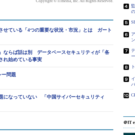
Copyright © ITmedia, Inc. All Rights Reserved.
は例外ではない。
Rの対応を済ませ、主要な法的要件も満たしている」
S
た。しかしその状況を掘り下げると、GDPRの要件を
させている「4つの重要な状況・市況」とは ガート
のうちわずか2％にすぎなかった。つまり、「多くの
とVeritasは警鐘を鳴らす。
」ならば話は別 データベースセキュリティが「各
の48％が、個人データの流出を検知するために必
され始めている事実
ていなかった。また、同じく61％の企業は「個人デ
て、報告する」のは大変だと回答した。GDPRでは侵
シー問題
イ
覚から72時間以内に監督機関へ報告できなかった場
2000万ユーロ（約26億円）といった重い罰金が科さ
C
話題になっていない 「中国サイバーセキュリティ
く、「できる」体制を築いて対策しておかなければ
＠IT e