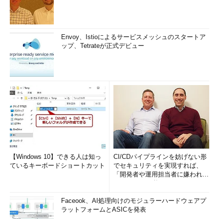
KDDIはインフラからマネタイズまで、顧客ニーズに応じた
Envoy、Istioによるサービスメッシュのスタートア
多様なレベルのIoTサービスを既に提供している。ソラコム
ップ、Tetrateが正式デビュー
の買収で、通信技術への対応、回線・端末管理およびIoTシ
ステムの開発における通信・セキュリティ面での支援を強化
できる
KDDIソリューション事業本部ソリューション事業企画本部副
本部長の藤井彰人氏は、「全方位IoT」として、KDDIがB to B、
B to C双方で既に多様なIoTサービスを展開していることを説
明。提供端末は約2000種類に及ぶと話した。
一方、藤井氏は今後の新たなIoT関連ビジネス創出に向けて、
「データの見える化と価値化」、および「ユースケースの蓄積」
【Windows 10】できる人は知っ
CI/CDパイプラインを妨げない形
がカギになると見ているという。データの価値化については既に
ているキーボードショートカット
でセキュリティを実現すれば、
データマーケットプレイスも提供しているが、端末、通信からデ
「開発者や運用担当者に嫌われな
いWAF」は可能か
ータ処理・活用まで、全レイヤーで本体および「親類縁者」の機
能を活用し、これにパートナーの商品やサービスを組み合わせ、
Faceook、AI処理向けのモジュラーハードウェアプ
多様なニーズに応えることでユースケースを蓄積、その類型化に
ラットフォームとASICを発表
よってさらに新しいサービス商品をつくっていくことを考えてい