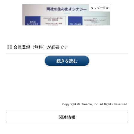
会員登録（無料）が必要です
KDDIによるソラコム買収によって生まれるシナジー
続きを読む
同時にソラコムは、KDDIの子会社となっても、これまでの事
業やパートナーとの関係には変わりがないと強調している。
唯一、現在との大きな違いが将来生まれそうなのは、ソラコム
にとって最初のサービスである「SORACOM Air」だ。ソラコム
はNTTドコモのSIMを使ったMVNOとなり、IoT向けの価格体系や
Copyright © ITmedia, Inc. All Rights Reserved.
管理コンソールを整え、SORACOM Airとして提供。これが同社
サービスの原点だ。
関連情報
このサービスについて新居氏は、時期は未定ながら将来はauを