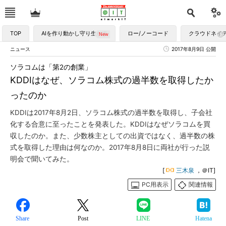
TOP
AIを作り動かし守り生かす
ロー/ノーコード
クラウドネイ
ニュース
2017年8月9日 公開
ソラコムは「第2の創業」
KDDIはなぜ、ソラコム株式の過半数を取得したか
ったのか
KDDIは2017年8月2日、ソラコム株式の過半数を取得し、子会社
化する合意に至ったことを発表した。KDDIはなぜソラコムを買
収したのか。また、少数株主としての出資ではなく、過半数の株
式を取得した理由は何なのか。2017年8月8日に両社が行った説
明会で聞いてみた。
[
三木泉
，＠IT]
PC用表示
関連情報
Share
Post
LINE
Hatena