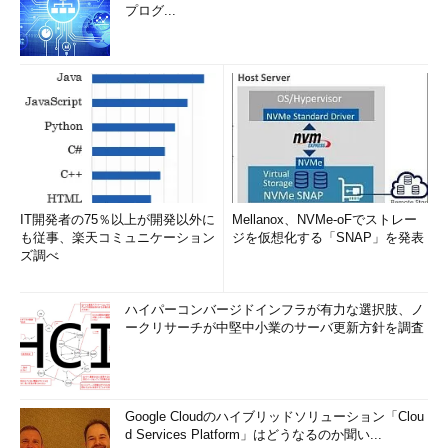
プログ...
KDDIはソラコムを買収したことで、主要なIoT関連通信技術の
全てを、本体と「親類縁者」のサービスで賄えることになった。
さらに同社は2017年度中にLTE-M、NB-IoT接続サービスの提供
を開始するが、玉川氏が話したように、これらについてはソラコ
ムの管理サービスが当初から付帯することが想定できる。将来の
5GによるIoT接続サービスについても同様だ。さらにeSIMへの対
応に関しても、ソラコムがKDDIの傘下に入ったことで開発がし
やすくなることが想像できる。
IT開発者の75％以上が開発以外に
Mellanox、NVMe-oFでストレー
ソラコムはさらに、ソニーの独自LPWA技術、およびスカパー
も従事、楽天コミュニケーション
ジを仮想化する「SNAP」を発表
JSATとの提携による衛星通信の実証実験も進めていて、これら
ズ調べ
が継続されるのであれば、KDDIも顧客ニーズに応じて活用でき
るようになる可能性がある。
ハイパーコンバージドインフラが有力な選択肢、ノ
ークリサーチが中堅中小業のサーバ更新方針を調査
Google Cloudのハイブリッドソリューション「Clou
d Services Platform」はどうなるのか聞い...