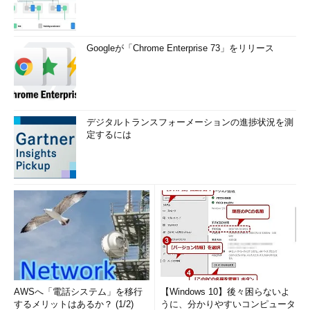
るようだ。
なお、藤井氏は下の図を示し、KDDIはソラコムと、KDDIのコ
Googleが「Chrome Enterprise 73」をリリース
アネットワークについて、Software Definedな技術を活用した次
世代版の共同開発も進めると話した。詳細について質問してみた
が、同氏は言及を避けている。
デジタルトランスフォーメーションの進捗状況を測
定するには
AWSへ「電話システム」を移行
【Windows 10】後々困らないよ
するメリットはあるか？ (1/2)
うに、分かりやすいコンピュータ