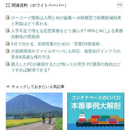
使ったサービスへの移行を期待していると話した。ただし、
関連資料（ホワイトペーパー）
PR
KDDIは既にソラコムの接続管理ソフトウェア「vConnec Core」
を活用して共同開発したauベースのIoT通信サービス「KDDI IoT
ローコード開発は人間とAIの協働へ AI搭載型で経費節減効果
コネクト Air」を提供しており、これにしてもKDDIにとっては、
と利益はどう変わる
ゼロが1になるような変化とはいえない。
人手不足で増える定型業務をどう減らす? RPAとAIによる業務
自動化の実践例
KDDIはなぜ、過半数の株式を取得したかったのか
5分で分かる、B2B営業のための「営業DX推進術」
大規模環境やファイルサーバにも対応、仮想化ITインフラの
当面はソラコムの活動に何ら変化がないのであれば、なぜ
安全&迅速な移行方法
KDDIはソラコムの株式の過半数を取得する必要があったのか。
購入したPCが破損するたび情シスが苦労 PC運用の負担はど
この質問を投げかけてみたところ、新居氏は次のように答えた。
うすれば解消できる?
「KDDIの出資によりソラコムの企業価値を上げる一方、ソラ
コムの技術力を使ってKDDIが成長していくことが今回の目的。
チェックしておきたい人気記事
後者を考えたとき、ソラコムがリソースをKDDIにコミットして
もらうことに意味があると判断した」
関連して新居氏は、次のようにも説明した。
「IoTではさまざまなパーツを組み合わせて提供しなければな
らないケースが多い。例えばKDDIは、『IoTからのデータを大量