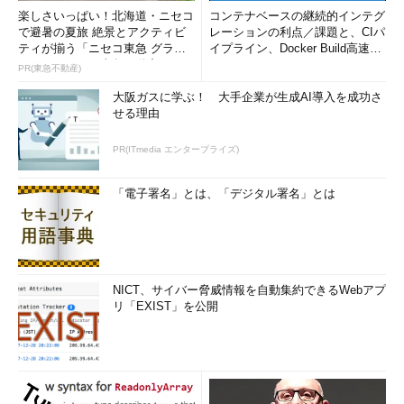
楽しさいっぱい！北海道・ニセコ
コンテナベースの継続的インテグ
に保存しているが、どう使えばいいか分からない』という顧客の
で避暑の夏旅 絶景とアクティビ
レーションの利点／課題と、CIパ
リクエストに対し、（別途出資しているAmazon Web Services
ティが揃う「ニセコ東急 グラ
イプライン、Docker Build高速化
のインテグレータである）アイレットの運用する基盤で保存し、
ン・ヒラフ」～東急不動産
のコツ (1/2...
PR(東急不動産)
（同じくグループ企業の）ARISE Analyticsが分析して提供する
大阪ガスに学ぶ！ 大手企業が生成AI導入を成功さ
といったことをやってきた。今後は、ソラコムが同様な要望を受
せる理由
けた場合には『親類縁者』の能力を組み合わせてサービスを提供
できるようになる。一方、KDDIとしても、既にソラコムの回線
PR(ITmedia エンタープライズ)
管理やデバイス管理の技術を使ってサービスを提供しているもの
の、より進化した形で、顧客のリクエストに応えて開発を行い、
「電子署名」とは、「デジタル署名」とは
KDDIのサービスとして提供していけるようになる。結果的に、
両社とも多様な組み合わせでサービス・商品が提供できるように
なる」
ソラコム社長の玉川憲氏に対しては、「（同氏は説明で）『第
NICT、サイバー脅威情報を自動集約できるWebアプ
2の創業』という言葉を使ったが、正確にはどのような意味なの
リ「EXIST」を公開
か」という質問をした。答えは次の通りだ。
「これまで多様なキャリアと付き合ってきたが、今後はセルラ
ーLPWAや5Gをいち早くやっていかなければならない。従来のよ