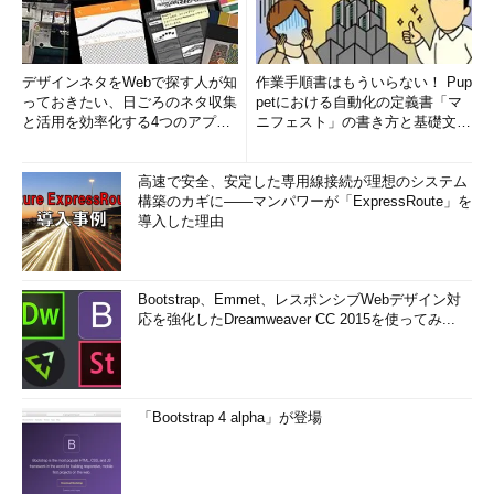
デザインネタをWebで探す人が知
作業手順書はもういらない！ Pup
っておきたい、日ごろのネタ収集
petにおける自動化の定義書「マ
と活用を効率化する4つのアプリ
ニフェスト」の書き方と基礎文法
(1/3)
まとめ (1/5)
高速で安全、安定した専用線接続が理想のシステム
構築のカギに――マンパワーが「ExpressRoute」を
導入した理由
Bootstrap、Emmet、レスポンシブWebデザイン対
応を強化したDreamweaver CC 2015を使ってみ...
「Bootstrap 4 alpha」が登場