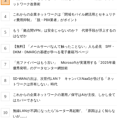
ットワーク改善術
これからの企業ネットワークは「閉域モバイル網活用とセキュリテ
ィ費用抑制」「脱・PBX業者」がポイント
もう「拠点間VPN」は安全じゃないのか？ 代替手段が浮上するの
はなぜか
【無料】「メールサーバなんて触ったことない」人も必見 SPF・
DKIM・DMARCの基礎が学べる電子書籍75ページ
「光ファイバーはもう古い」 Microsoftが実運用する「2025年最
優秀発明」のデータセンター網技術
SD-WANの次は、次世代LAN？ キャンパスNaaSが告げる「ネッ
トワークは所有しない」時代
これからの企業ネットワークの運用／保守はAIが主役、しかし全て
はカバーできない
無線LANが不調になったら“ルーター再起動”、「原因はよく知らな
いが……」