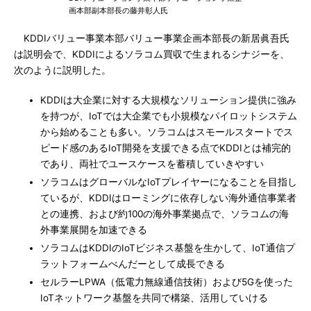
画本部副本部長の藤井彰人氏
KDDIバリュー事業本部バリュー事業企画本部長の新居眞吾氏
は説明会で、KDDIによるソラコム買収で生まれるシナジーを、
次のように説明した。
KDDIは大企業に対する大規模なソリューション提供に強み
を持つが、IoTでは大企業でも小規模なパイロットシステム
から始めることも多い。ソラコムはスモールスタートでス
ピード感のあるIoT開発を支援できる点でKDDIとは補完的
であり、両社でユースケースを蓄積していきやすい
ソラコムはグローバルなIoTプレイヤーになることを目指し
ているが、KDDIはローミングに依存しない海外通信事業者
との連携、および約100の海外事業拠点で、ソラコムの海
外事業展開を加速できる
ソラコムはKDDIのIoTビジネス基盤を生かして、IoT通信プ
ラットフォームべんだーとして成長できる
セルラーLPWA（低電力無線通信技術）および5Gを使った
IoTネットワーク基盤を共同で構築、活用していける