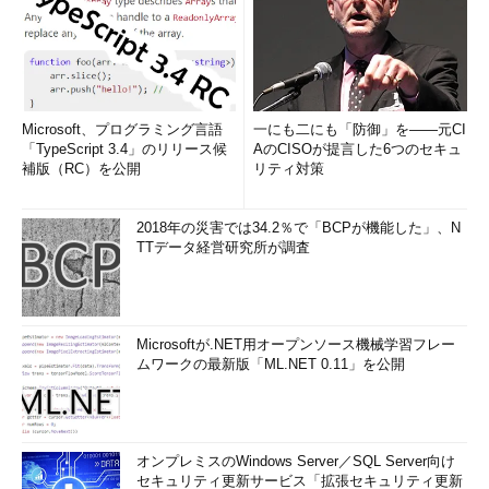
うなMVNOとしての立場では、キャリアが開放してくれないと利
用できないが、今回の取り組み（買収）により、これらのサービ
スをより早くプラットフォームとして提供できるようになり、従
来とは異なる次元に入れると考えている。ちょうどセルラー
LPWAがサービスインしようとしており、ソラコムがグローバル
展開を始めたタイミングでもあり、『本当に日本発のグローバル
Microsoft、プログラミング言語
一にも二にも「防御」を――元CI
「TypeScript 3.4」のリリース候
AのCISOが提言した6つのセキュ
なプラットフォーマーになる』という意味で『第2の創業』とい
補版（RC）を公開
リティ対策
う言葉を使った」
あらゆるIoT関連通信技術に対応
2018年の災害では34.2％で「BCPが機能した」、N
TTデータ経営研究所が調査
KDDIのIoTサービスの特徴の1つは幅広いIoT関連通信技術への
対応だ。セルラー通信については、前述の通りauのSIMにソラコ
ムのサービスを組み合わせて提供。LPWAの一種である
Microsoftが.NET用オープンソース機械学習フレー
LoRaWANについては、これもソラコムのサービスおよび提供端
ムワークの最新版「ML.NET 0.11」を公開
末を活用している。もう1つの有力LPWA技術、Sigfoxについて
は、KDDIの主要株主の1社である京セラの子会社、京セラコミュ
ニケーションシステムが、日本国内における独占サービスプロバ
イダーとなっていて、KDDIはこれを活用したIoTソリューション
オンプレミスのWindows Server／SQL Server向け
を既に提供している。
セキュリティ更新サービス「拡張セキュリティ更新