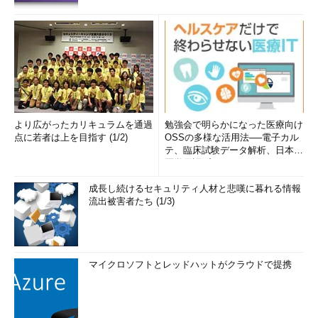
より広がったカリキュラムを通過
勉強会で明らかになった医療向け
点に若者は上を目指す (1/2)
OSSの多様な活用法──電子カル
テ、臨床試験データ解析、日本語
医学用語プラットフォーム、画...
成長し続けるセキュリティ人材と悲嘆に暮れる情報
流出被害者たち (1/3)
マイクロソフトとレッドハットがクラウドで提携