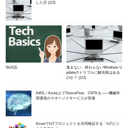
した日 (1/2)
NoSQL
進まない、終わらないWindows U
pdateのトラブルに解決策はある
のか？ (1/2)
AWS／Azure上でTensorFlow、CNTKを――機械学
習環境のマネージドサービスが登場
AzureでIoTプロジェクトを共同検証する「IoTビジ