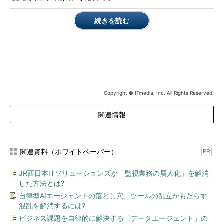
ジョン内に限定される。
続きを読む
Copyright © ITmedia, Inc. All Rights Reserved.
関連情報
品質を選ぶならPremium、コストを重視するならStandard
と、ネットワークサービスを選べるようにしたとする
関連資料（ホワイトペーパー）
PR
GoogleがCodexisというネットワークパフォーマンスモニタリ
ング製品企業に委託して行った計測結果によると、Premiumは
JR西日本ITソリューションズが「監視業務の属人化」を解消
Standardに比べ、HTTPのスループットが最大1.7倍に達したとい
した方法とは?
う。
自律型AIエージェントの落とし穴、ツールの乱立がもたらす
混乱を解消するには?
Network Service Tiersの
料金体系は既に公開
されている。た
ビジネス課題を自律的に解決する「データエージェント」の
だし、このサービスが一般提供開始（GA）になるまでは適用さ