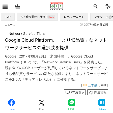
TOP
AIを作り動かし守り生かす
ロー/ノーコード
クラウドネイ
ニュース
2017年8月24日 公開
「Network Service Tiers」
Google Cloud Platform、「より低品質」なネット
ワークサービスの選択肢を提供
Googleは2017年08月23日（米国時間）、Google Cloud
Platform（GCP）で、「Network Service Tiers」を発表した。
現在全てのGCPユーザーが利用しているネットワークサービスよ
りも低品質なサービスの新たな提供により、ネットワークサービ
スを2つの「ティア（レベル）」に分割する。
[
三木泉
，＠IT]
PC用表示
関連情報
Share
Post
LINE
Hatena