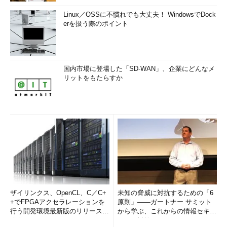
Linux／OSSに不慣れでも大丈夫！ WindowsでDock
erを扱う際のポイント
国内市場に登場した「SD-WAN」、企業にどんなメ
リットをもたらすか
ザイリンクス、OpenCL、C／C+
未知の脅威に対抗するための「6
+でFPGAアクセラレーションを
原則」――ガートナー サミット
行う開発環境最新版のリリースを
から学ぶ、これからの情報セキュ
発表
リティ対策