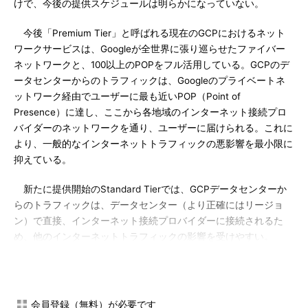
けで、今後の提供スケジュールは明らかになっていない。
今後「Premium Tier」と呼ばれる現在のGCPにおけるネット
ワークサービスは、Googleが全世界に張り巡らせたファイバー
ネットワークと、100以上のPOPをフル活用している。GCPのデ
ータセンターからのトラフィックは、Googleのプライベートネ
ットワーク経由でユーザーに最も近いPOP（Point of
Presence）に達し、ここから各地域のインターネット接続プロ
バイダーのネットワークを通り、ユーザーに届けられる。これに
より、一般的なインターネットトラフィックの悪影響を最小限に
抑えている。
新たに提供開始のStandard Tierでは、GCPデータセンターか
らのトラフィックは、データセンター（より正確にはリージョ
ン）で直接、インターネット接続プロバイダーに接続されるた
め、他のインターネットトラフィックの影響を受けやすい。
また、Premiumではネットワーク接続の冗長性が確保されてお
り、さらに全世界にまたがって負荷分散が利用できる点も
Standardとの違いだという。Standardの場合、負荷分散はリー
会員登録（無料）が必要です