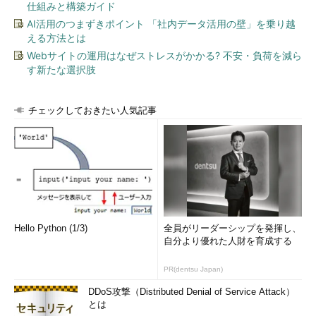
仕組みと構築ガイド
れない。大まかにいえば、Premium Tierの料金は現在に比べ、北
AI活用のつまずきポイント 「社内データ活用の壁」を乗り越
米では最大33％安くなるという。また、Standard Tierの料金
える方法とは
は、他の主要パブリッククラウドのネットワーク料金よりも低い
Webサイトの運用はなぜストレスがかかる? 不安・負荷を減ら
という。
す新たな選択肢
チェックしておきたい人気記事
Hello Python (1/3)
全員がリーダーシップを発揮し、
自分より優れた人財を育成する
PR(dentsu Japan)
DDoS攻撃（Distributed Denial of Service Attack）
とは