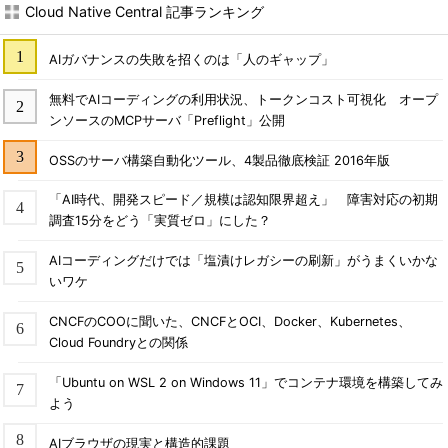
Cloud Native Central 記事ランキング
AIガバナンスの失敗を招くのは「人のギャップ」
無料でAIコーディングの利用状況、トークンコスト可視化 オープ
ンソースのMCPサーバ「Preflight」公開
OSSのサーバ構築自動化ツール、4製品徹底検証 2016年版
「AI時代、開発スピード／規模は認知限界超え」 障害対応の初期
調査15分をどう「実質ゼロ」にした？
AIコーディングだけでは「塩漬けレガシーの刷新」がうまくいかな
いワケ
CNCFのCOOに聞いた、CNCFとOCI、Docker、Kubernetes、
Cloud Foundryとの関係
「Ubuntu on WSL 2 on Windows 11」でコンテナ環境を構築してみ
よう
AIブラウザの現実と構造的課題