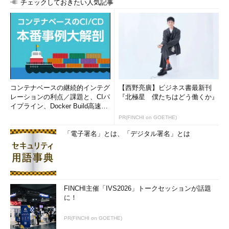
チェックしておきたい人気記事
コンテナベースの継続的インテグ
【西野亮廣】ビジネス書最新刊
レーションの利点／課題と、CIパ
『北極星 僕たちはどう働くか』
イプライン、Docker Build高速化
のコツ (1/2...
PR(FINCHI on GOETHE)
「電子署名」とは、「デジタル署名」とは
FINCHI主催「IVS2026」トークセッションが話題
に！
PR(FINCHI on GOETHE)