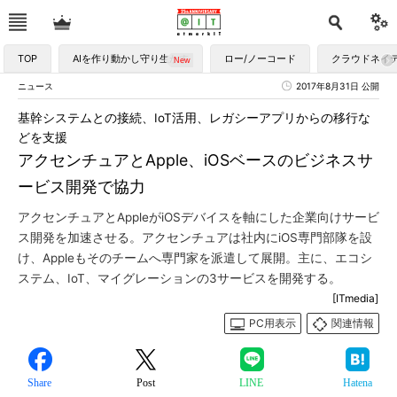
TOP
AIを作り動かし守り生かす
ロー/ノーコード
クラウドネイ
ニュース
2017年8月31日 公開
基幹システムとの接続、IoT活用、レガシーアプリからの移行な
どを支援
アクセンチュアとApple、iOSベースのビジネスサ
ービス開発で協力
アクセンチュアとAppleがiOSデバイスを軸にした企業向けサービ
ス開発を加速させる。アクセンチュアは社内にiOS専門部隊を設
け、Appleもそのチームへ専門家を派遣して展開。主に、エコシ
ステム、IoT、マイグレーションの3サービスを開発する。
[ITmedia]
PC用表示
関連情報
Share
Post
LINE
Hatena