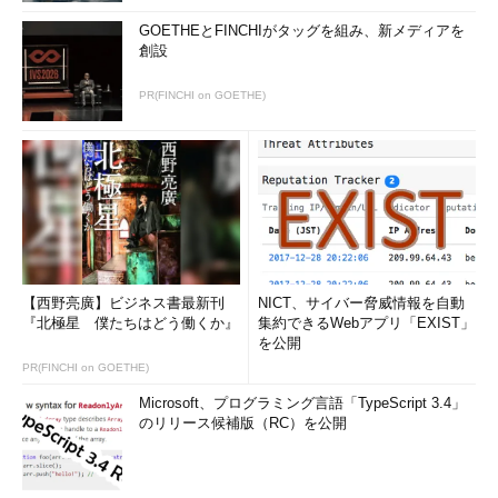
GOETHEとFINCHIがタッグを組み、新メディアを
創設
PR(FINCHI on GOETHE)
【西野亮廣】ビジネス書最新刊
NICT、サイバー脅威情報を自動
『北極星 僕たちはどう働くか』
集約できるWebアプリ「EXIST」
を公開
PR(FINCHI on GOETHE)
Microsoft、プログラミング言語「TypeScript 3.4」
のリリース候補版（RC）を公開