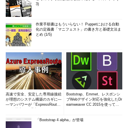
3)
作業手順書はもういらない！ Puppetにおける自動
化の定義書「マニフェスト」の書き方と基礎文法ま
とめ (1/5)
高速で安全、安定した専用線接続
Bootstrap、Emmet、レスポンシ
が理想のシステム構築のカギに―
ブWebデザイン対応を強化したDr
―マンパワーが「ExpressRout
eamweaver CC 2015を使って
e」を導入した理由
み...
「Bootstrap 4 alpha」が登場