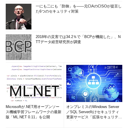
一にも二にも「防御」を――元CIAのCISOが提言し
た6つのセキュリティ対策
2018年の災害では34.2％で「BCPが機能した」、N
TTデータ経営研究所が調査
Microsoftが.NET用オープンソー
オンプレミスのWindows Server
ス機械学習フレームワークの最新
／SQL Server向けセキュリティ
版「ML.NET 0.11」を公開
更新サービス「拡張セキュリティ
更新プログ...