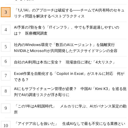
「1人1AI」のアプローチは破綻する――チームでAI共有時のセキュ
リティ問題を解決するベストプラクティス
AI予算の7割を食う「ITインフラ」、中でも予算超過しやすいの
は？ 医療機関調査
社内のWindows環境で「数百のAIエージェント」を隔離実行
NVIDIAとMicrosoftが共同開発したデスクサイドマシンの全容
自社のAI利用は本当に安全？ 現場放任に潜む「4大リスク」
Excel作業を自動化する「Copilot in Excel」がスキルに対応 何が
できる？
AIにもサプライチェーン管理が必要？ 中国AI「Kimi K3」を巡る批
判でAIの調達リスクが浮き彫りに
「この1年はAI戦国時代」 メルカリに学ぶ、AIガバナンス策定の勘
所
「アイデア出しを抜いた」 生成AIなしで最も不安になる業務とい