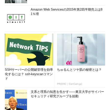
Amazon Web Servicesの2015年第2四半期売上は8
1％増
SSHサーバーの公開鍵管理を効率
ちゅるんとツヤ肌の秘密とは？
化するには？ ssh-keyscanコマン
ド
PR(DHC｜CanCam.jp)
文系と理系の知恵を生かす――東京大学がサイバー
セキュリティ研究グループを始動