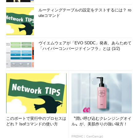
ルーティングテーブルの設定をテストするには？ ro
uteコマンド
ヴイエムウェアが「EVO SDDC」発表、あらためて
「ハイパーコンバージドインフラ」とは (1/2)
このポートで実行中のプロセスは
〝潤い呼び込むクレンジングオイ
どれ？ lsofコマンドの使い方
ル〟が、美肌作りの強い味方！
PR(DHC｜CanCam.jp)