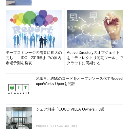
テープストレージの需要に拡大の
Active Directoryのオブジェクト
兆し――IDC、2019年までの国内
を「ディレクトリ同期ツール」で
市場予測を発表
クラウドに同期する
米IBM、約50のコードをオープンソース化するdevel
operWorks Openを開設
シェア別荘「COCO VILLA Owners」3選
PR(COCO VILLA on GOETHE)