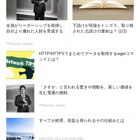
全員がリーダーシップを発揮し、
下請けが現場をトンズラ。取り残
自分より優れた人財を育成する
された元請けの運命は？ (1/2)
PR(dentsu Japan)
HTTP/HTTPSでまとめてデータを取得するwgetコマ
ンドとは？
「さすが」と言われる驚きや感動を。新しい価値を
生む電通の挑戦
PR(dentsu Japan)
すべてが絶景、収益も得られるその仕組みとは
PR(COCO VILLA on GOETHE)