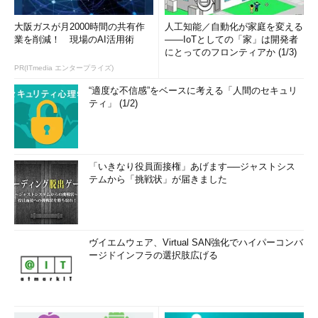
大阪ガスが月2000時間の共有作
人工知能／自動化が家庭を変える
業を削減！ 現場のAI活用術
――IoTとしての「家」は開発者
にとってのフロンティアか (1/3)
PR(ITmedia エンタープライズ)
“適度な不信感”をベースに考える「人間のセキュリ
ティ」 (1/2)
「いきなり役員面接権」あげます──ジャストシス
テムから「挑戦状」が届きました
ヴイエムウェア、Virtual SAN強化でハイパーコンバ
ージドインフラの選択肢広げる