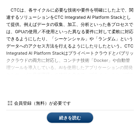
CTCは、各サイクルに必要な技術や要件を明確にした上で、関
連するソリューションをCTC Integrated AI Platform Stackとし
て提供。例えばデータの収集、加工、分析といった各プロセスで
は、GPUの使用／不使用といった異なる要件に対して柔軟に対応
できるようにしたり、「シーケンシャル」や「ランダム」という
データへのアクセス方法を行えるようにしたりしたという。CTC
Integrated AI Platform Stackはプライベートクラウドとパブリッ
ククラウドの両方に対応し、コンテナ技術「Docker」や自動管
理ツールを導入している。AIを使用したアプリケーションの開発
からサービス提供環境への移行を含めて、プライベートとパブリ
ック間での移動が素早く行えるとしている。
今後は、AIフレームワークや管理機能を拡充し、既存システム
とAI開発を連携するソリューションや特定業務に特化したソリュ
会員登録（無料）が必要です
ーションなども提供する予定だ。
続きを読む