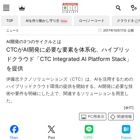
TOP
AIを作り動かし守り生かす
ロー/ノーコード
クラウドネイ
ニュース
2017年10月17日 公開
AI開発の3つのサイクルとは
CTCがAI開発に必要な要素を体系化、ハイブリッ
ドクラウド「CTC Integrated AI Platform Stack」
を提供
伊藤忠テクノソリューションズ（CTC）は、AIを活用するための
ハイブリッドクラウド環境の提供を開始する。AI開発に必要な技
術や要件を明確にした上で、関連するソリューションを用意し
た。
[＠IT]
PC用表示
関連情報
Share
Post
LINE
Hatena