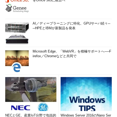
をOffice 365に統合へ
AI／ディープラーニングに特化、GPUサーバ続々─
─HPEとIBMが新製品を発表
Microsoft Edge、「WebVR」を積極サポートへ──F
irefox／Chromeなどと共同で
NECとGE、産業IoT分野で包括的
Windows Server 2016のNano Ser