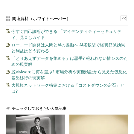
関連資料（ホワイトペーパー）
PR
今すぐ自己診断ができる 「アイデンティティーセキュリテ
ィ」見直しガイド
ローコード開発は人間とAIの協働へ AI搭載型で経費節減効果
と利益はどう変わる
「とりあえずデータを集める」は悪手? 報われない情シスのた
めの現実解
脱VMwareに何を選ぶ? 市場分析や実機検証から見えた仮想化
基盤移行の現実解
大規模ネットワーク構築における「コストダウンの定石」と
は?
チェックしておきたい人気記事