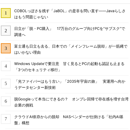
COBOLっぽさを残す「JaBOL」の是非を問い直す――Javaらしさ
はもう問題じゃない
日立が「脱・PC購入」 17万台のグループ向けPCを“サブスク”で
調達へ
富士通も日立も去る、日本での「メインフレーム脱却」が一筋縄で
はいかない理由
Windows Updateで要注意 甘く見るとPCの起動も認証も止まる
「3つのセキュリティ移行」
「光ファイバーはもう古い」「2035年宇宙の旅」 実運用へ向か
うデータセンター新技術
脱Googleって本当にできるの？ オンプレ回帰で存在感を増す台湾
企業の挑戦
クラウドAI依存からの脱却 NASベンダーが仕掛ける「社内AI基
盤」構想