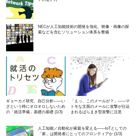
NECが人工知能技術の開発を強化、映像・画像の探
索などを含むソリューション体系を整備
ギョーカイ研究、自己分析――い
「えっ、このメールが？」――マ
ざという時にオロオロしないため
トモな文面のメールに攻撃が仕込
の「就活準備」基礎の基礎 (1/3)
まれるばらまき型攻撃に注意
人工知能／自動化が家庭を変える――IoTとしての
「家」は開発者にとってのフロンティアか (1/3)