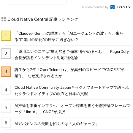
Recommended by
Cloud Native Central 記事ランキング
「ClaudeとGeminiの躍進」も「AIエージェントの波」も、来た
る“IT運用の変化”の序章に過ぎない？
「運用エンジニアは“燃え尽き予備軍”をやめるべし」 PagerDuty
会長が語るインシデント対応“進化論”
誕生から7年「OpenTelemetry」が異例のスピードでCNCFの“卒
業”に なぜ支持されるのか
Cloud Native Community Japanキックオフミートアップで語られ
たクラウドネイティブの現在と日本の貢献
AI推論を本番インフラへ オープン標準を担う分散推論フレームワ
ーク「llm-d」、CNCFが採択
AIガバナンスの失敗を招くのは「人のギャップ」