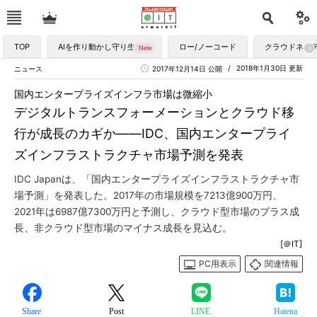
TOP
AIを作り動かし守り生かす
ロー/ノーコード
クラウドネイ
2018年1月30日 更新
ニュース
2017年12月14日 公開
国内エンタープライズインフラ市場は微縮小
デジタルトランスフォーメーションとクラウド移
行が成長のカギか――IDC、国内エンタープライ
ズインフラストラクチャ市場予測を発表
IDC Japanは、「国内エンタープライズインフラストラクチャ市
場予測」を発表した。2017年の市場規模を7213億900万円、
2021年は6987億7300万円と予測し、クラウド型市場のプラス成
長、非クラウド型市場のマイナス成長を見込む。
[＠IT]
PC用表示
関連情報
Share
Post
LINE
Hatena