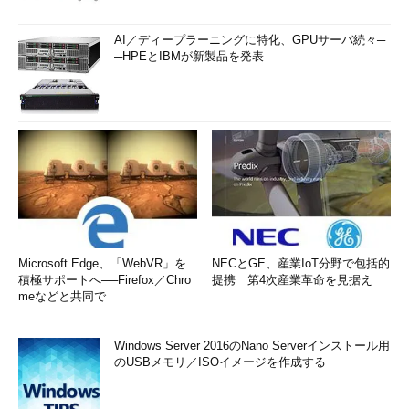
AI／ディープラーニングに特化、GPUサーバ続々─
─HPEとIBMが新製品を発表
Microsoft Edge、「WebVR」を
NECとGE、産業IoT分野で包括的
積極サポートへ──Firefox／Chro
提携 第4次産業革命を見据え
meなどと共同で
Windows Server 2016のNano Serverインストール用
のUSBメモリ／ISOイメージを作成する