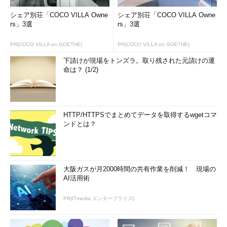
シェア別荘「COCO VILLA Owne
シェア別荘「COCO VILLA Owne
rs」3選
rs」3選
PR(COCO VILLA on GOETHE)
PR(COCO VILLA on GOETHE)
下請けが現場をトンズラ。取り残された元請けの運
命は？ (1/2)
HTTP/HTTPSでまとめてデータを取得するwgetコマ
ンドとは？
大阪ガスが月2000時間の共有作業を削減！ 現場の
AI活用術
PR(ITmedia エンタープライズ)