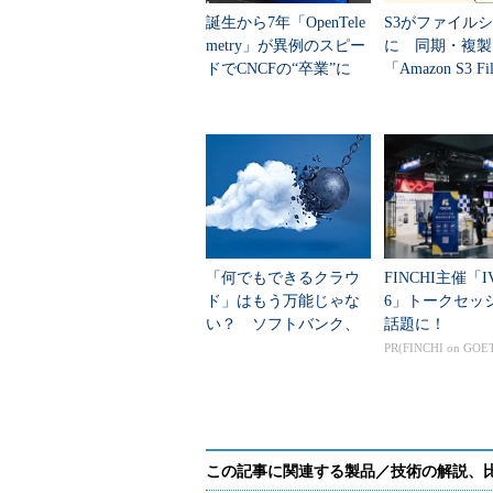
誕生から7年「OpenTele
S3がファイル
AWSにおけるKubernetesの
metry」が異例のスピー
に 同期・複製
ゾーンにまたがる構成とするのがベ
ドでCNCFの“卒業”に
「Amazon S3 F
なぜ支持されるのか
供開始
は負荷が高い。そこでKubernet
わって運用してくれ」という声が多
「何でもできるクラウ
FINCHI主催「IV
ド」はもう万能じゃな
6」トークセッ
い？ ソフトバンク、
話題に！
日本版ネオクラウドに
PR(FINCHI on GOE
名乗り
EKSは可用性の高い大規模なKubernet
せることが特徴
AWSはこれまでも多くのオープン