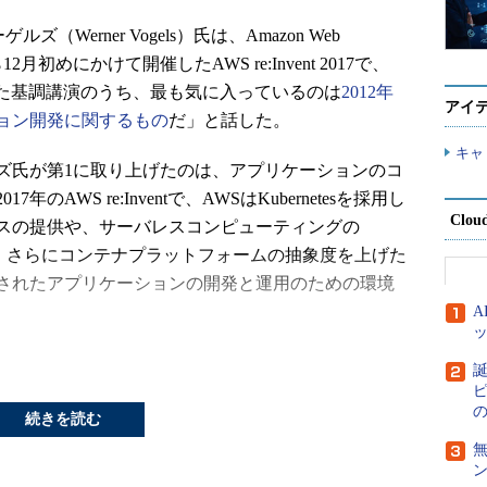
（Werner Vogels）氏は、Amazon Web
ら12月初めにかけて開催したAWS re:Invent 2017で、
tで行った基調講演のうち、最も気に入っているのは
2012年
アイ
ョン開発に関するもの
だ」と話した。
キャ
ルズ氏が第1に取り上げたのは、アプリケーションのコ
AWS re:Inventで、AWSはKubernetesを採用し
Clou
スの提供や、サーバレスコンピューティングの
強化、さらにコンテナプラットフォームの抽象度を上げた
されたアプリケーションの開発と運用のための環境
ェクトへの貢献も約束
誕
ピ
続きを読む
ナオーケストレーションツールとして採用した、コンテナプ