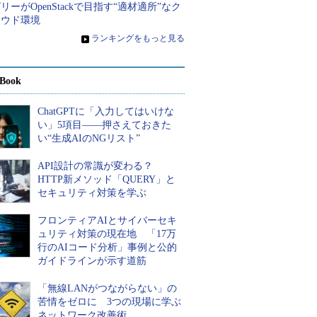
リーがOpenStackで目指す“適材適所”なク
ラウド環境
»
ランキングをもっと見る
Book
ChatGPTに「入力してはいけな
い」5項目――押さえておきた
い“生成AIのNGリスト”
API設計の常識が変わる？
HTTP新メソッド「QUERY」と
セキュリティ対策を学ぶ
フロンティアAIとサイバーセキ
ュリティ対策の現在地 「17万
行のAIコード分析」事例と公的
ガイドラインが示す道筋
「無線LANがつながらない」の
苦情をゼロに 3つの現場に学ぶ
ネットワーク改善術