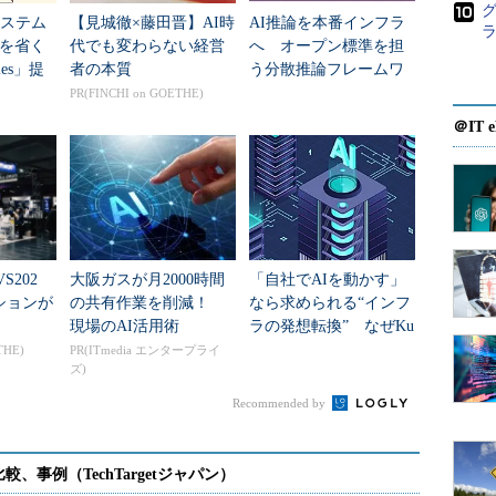
グ
システム
【見城徹×藤田晋】AI時
AI推論を本番インフラ
運用では、特に可用性確保のため、複数のアベイラビリティ
を省く
代でも変わらない経営
へ オープン標準を担
ストプラクティスとされている。しかし、その運用
iles」提
者の本質
う分散推論フレームワ
ーク「llm-d」、CNCF
esを大規模に利用しているユーザーから、「自分たちに代
PR(FINCHI on GOETHE)
が採択
く聞かれるようになってきたのだという。
＠IT e
S202
大阪ガスが月2000時間
「自社でAIを動かす」
ションが
の共有作業を削減！
なら求められる“インフ
現場のAI活用術
ラの発想転換” なぜKu
bernetesが鍵か
THE)
PR(ITmedia エンタープライ
ズ)
Recommended by
es環境をサービスとして提供、オープンソースのメリットをそのまま生か
ソースソフトウェアをサービスに活用してきたが、