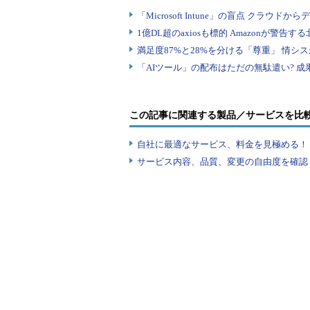
今回発表したEKSでは、オープンソース
ECSについても、CNCFが主導する
活動に貢献していくという。
AWSのクラウドアーキテクチャ戦
ロフト氏は、re:Invent 2017の1週間後に
この記事に関連する製品／サービスを比
North America 2017」で、次の
自社に最適なサービス、料金を見極める！『I
「Kubernetesをフォークすること
サービス内容、品質、変更の自由度を確認
全て、アップストリームに提案する
ーザーはあらゆるクラウドおよび自
せることを望んでいる。AWSでカ
たちは純粋な（オープンソース）体
AWSでは、オープンソースのKubern
プロジェクトに積極的に参加してい
「私たちは、Kubernetesに積