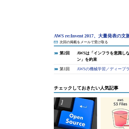
ラットフォームのマネージドサービス「Amazon El
下、EKS）」を提供すると発表し
同社は、上記の顧客ニーズを挙げた。「
「私の代わりにKubernetesを運
AWS re:Invent 2017、大量発表の
AWSは2014年より、独自のコンテ
次回の掲載をメールで受け取る
Container Service（ECS）
2
AWSは「インフラを意識し
ナクラスタが稼働しているという。一方
ン」を約束
サービスAmazon EC2上で利用
いる。
1
AWSの機械学習／ディープ
参照記事：
チェックしておきたい人気記事
AWSの新サービスLambdaとECS
Kubernetesおよび関連ツールを推進する団
Foundation（CNCF）のエグゼ
も2017年7月、「現時点ではおそらく
AWSで動いている」と話していた。