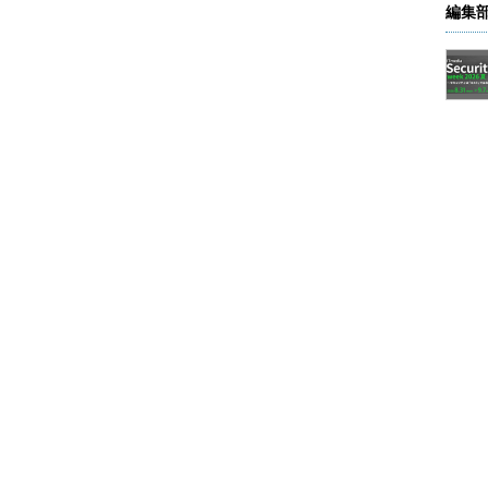
編集
関するワーキンググループへの参加を、コックロフ
タフェースとして、CNCFが推進している
terface）に対応し、AWSが開発したプラグインを通じてEKSク
るようにする（すなわちユーザーは、Kubernetesによ
内で動かせる）。なお、ECSでは既に、これと同一のメカ
という。
AM（Identity and Access Management）
ソースのツールを通じて、KubernetesのAPIを通じた
いる。
Vaultを通じたシークレット情報管理に対応、さらに、
レット情報連携における標準として推進しようとしてい
amework for Everyone）にも協力しているという。