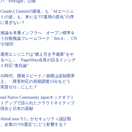
バ「Preflight」公開
ClaudeとGeminiの躍進」も「AIエージェ
トの波」も、来たる“IT運用の変化”の序
章に過ぎない？
AI推論を本番インフラへ オープン標準を
う分散推論フレームワーク「llm-d」、CN
Fが採択
「運用エンジニアは“燃え尽き予備軍”をや
るべし」 PagerDuty会長が語るインシデ
ト対応“進化論”
「AI時代、開発スピード／規模は認知限界
超え」 障害対応の初期調査15分をどう
「実質ゼロ」にした？
loud Native Community Japanキックオフミ
ートアップで語られたクラウドネイティブ
の現在と日本の貢献
AlmaLinux 9.2」がセキュリティ認証取
、企業の“OS選定”にどう影響する？