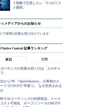
ド戦略で注意したい「6つのリス
ク要因」
ティメディアからのお知らせ
リア採用の応募を受け付けています
d Native Central 記事ランキング
月間
本日
AIガバナンスの失敗を招くのは「人のギャ
ップ」
生から7年「OpenTelemetry」が異例のス
ードでCNCFの“卒業”に なぜ支持される
のか
無料でAIコーディングの利用状況、トーク
ンコスト可視化 オープンソースのMCPサ