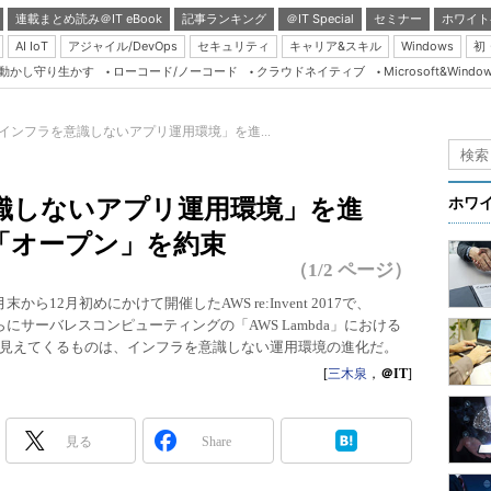
連載まとめ読み＠IT eBook
記事ランキング
＠IT Special
セミナー
ホワイト
AI IoT
アジャイル/DevOps
セキュリティ
キャリア&スキル
Windows
初
り動かし守り生かす
ローコード/ノーコード
クラウドネイティブ
Microsoft&Windo
Server & Storage
HTML5 + UX
「インフラを意識しないアプリ運用環境」を進...
Smart & Social
）
Coding Edge
識しないアプリ運用環境」を進
ホワ
Java Agile
「オープン」を約束
Database Expert
（1/2 ページ）
Linux ＆ OSS
年11月末から12月初めにかけて開催したAWS re:Invent 2017で、
rgate」、さらにサーバレスコンピューティングの「AWS Lambda」における
Master of IP Networ
見えてくるものは、インフラを意識しない運用環境の進化だ。
Security & Trust
[
三木泉
，
＠IT
]
Test & Tools
Insider.NET
見る
Share
ブログ