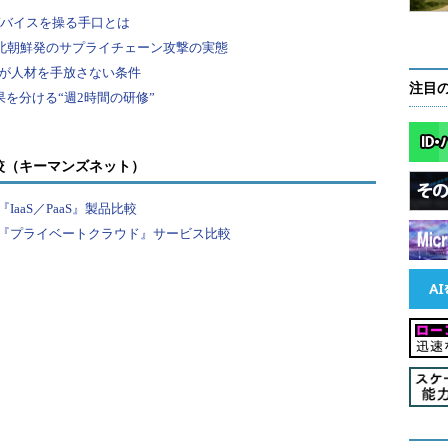
のKubernetesに全く改変を加えずに提供する。
標準を取り込んでいくという。さらにAWSはCNCFの
注目
略担当バイスプレジデント、エイドリアン・コック
CNCFが開催した「KubeCon + CloudNativeCon
較（キーマンズネット）
ように話している。
aaS／PaaS』製品比較
はない。私たちが（Kubernetesに関して）やることは
『プライベートクラウド』サービス比較
。コミュニティを説得できなければ取り下げる。ユ
社のデータセンターで、完全に同一のコードを走ら
スタムバージョンを提供しても助けにはならない。私
験を提供したいと強く思っている」
etesをそのまま利用するだけではなく、Kubernetes
くという。
極的に貢献するチームを構築しようとしているところだ」