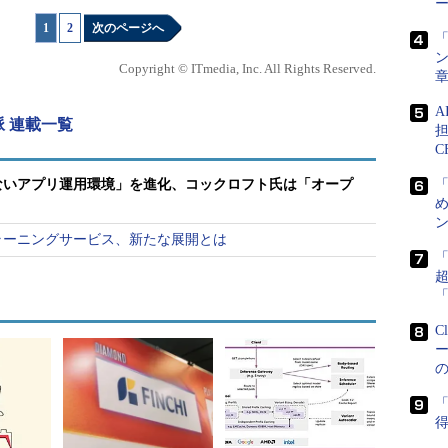
ー
astic Container Service for Kubernetes（以
1
|
2
次のページへ
た（現時点ではプレビューの段階）。その理由として
「
ン
Kubernetesのサービスをしてくれ」ではなく、
Copyright © ITmedia, Inc. All Rights Reserved.
用してくれ」という意味だ。
文脈 連載一覧
担
ナオーケストレーション技術に基づく「Amazon EC2
C
」を提供してきた。2017年12月上旬時点で、10万以上のコンテ
ないアプリ運用環境」を進化、コックロフト氏は「オープ
で、多数のユーザーがKubernetesをコンピュート
め
し、自らコンテナ環境を運用してきたと、AWSは説明して
ン
ラーニングサービス、新たな展開とは
は、何であり、何でないのか
C
体、Cloud Native Computing
クティブディレクターであるダン・コーン（Dan Kohn）氏
「
、（クラウドサービスで）最も多くのKubernetesが
得