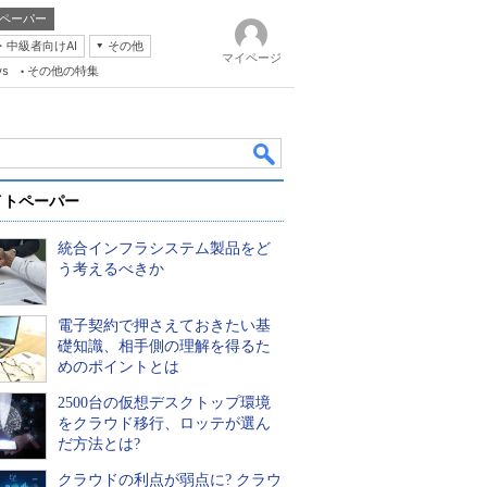
ペーパー
・中級者向けAI
その他
マイページ
ws
その他の特集
イトペーパー
統合インフラシステム製品をど
う考えるべきか
電子契約で押さえておきたい基
k
礎知識、相手側の理解を得るた
めのポイントとは
2500台の仮想デスクトップ環境
をクラウド移行、ロッテが選ん
だ方法とは?
クラウドの利点が弱点に? クラウ