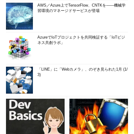
AWS／Azure上でTensorFlow、CNTKを――機械学
習環境のマネージドサービスが登場
AzureでIoTプロジェクトを共同検証する「IoTビジ
ネス共創ラボ」
「LINE」に「Webカメラ」、のぞき見られた1月 (1/
3)