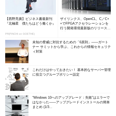
【西野亮廣】ビジネス書最新刊
ザイリンクス、OpenCL、C／C+
『北極星 僕たちはどう働くか』
+でFPGAアクセラレーションを
行う開発環境最新版のリリースを
発表
PR(FINCHI on GOETHE)
未知の脅威に対抗するための「6原則」――ガート
ナー サミットから学ぶ、これからの情報セキュリテ
ィ対策
これだけはやっておきたい！ 基本的なサーバー管理
に役立つグループポリシー設定
“Windows 10へのアップグレード：失敗”はエラーで
はなかった――アップグレードインストールの簡単
まとめ (1/3...