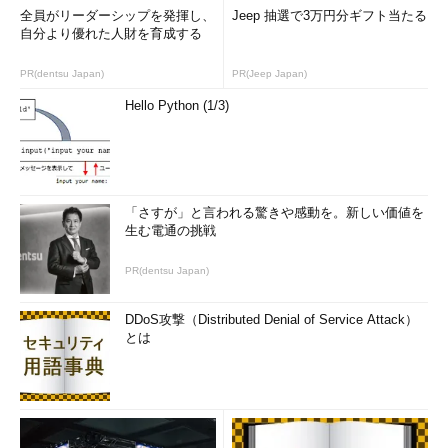
全員がリーダーシップを発揮し、
Jeep 抽選で3万円分ギフト当たる
自分より優れた人財を育成する
PR(dentsu Japan)
PR(Jeep Japan)
Hello Python (1/3)
「さすが」と言われる驚きや感動を。新しい価値を
生む電通の挑戦
PR(dentsu Japan)
DDoS攻撃（Distributed Denial of Service Attack）
とは