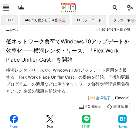
TOP
AIを作り動かし守り生かす
ロー/ノーコード
クラウドネイ
ニュース
2018年6月14日 公開
低ネットワーク負荷でWindows 10アップデートを
効率化――横河レンタ・リース、「Flex Work
Place Unifier Cast」を開始
横河レンタ・リースが、Windows 10のアップデート運用を支援
する「Flex Work Place Unifier Cast」の提供を開始。「機能更新
プログラム」の適用などに伴うネットワーク負荷や管理運用負荷
といった企業の課題を解決する。
[
金澤雅子
，ITmedia]
PC用表示
関連情報
Share
Post
LINE
Hatena