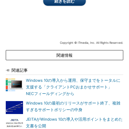
続きを読む
「Unifier Cast」の分割配信イメージ
ダッシュボード機能では、どのPCにどのバージョンの機能更
Copyright © ITmedia, Inc. All Rights Reserved.
新プログラムや品質更新プログラムが適用済みかを一目で確認で
関連情報
き、アップデート漏れを防ぐことができる。
関連記事
Windows 10の導入から運用、保守までをトータルに
支援する「クライアントPCおまかせサポート」
NECフィールディングから
Windows 10の最初のリリースがサポート終了、複雑
「Unifier Cast」のダッシュボードイメージ
すぎるサポートポリシーの中身
さらに、Flex Work Place製品群の1つであるユーザーPC環境の
JEITAがWindows 10の導入や活用ポイントをまとめた
管理ソリューション「Flex Work Place Unifier」が備えるソフト
文書を公開