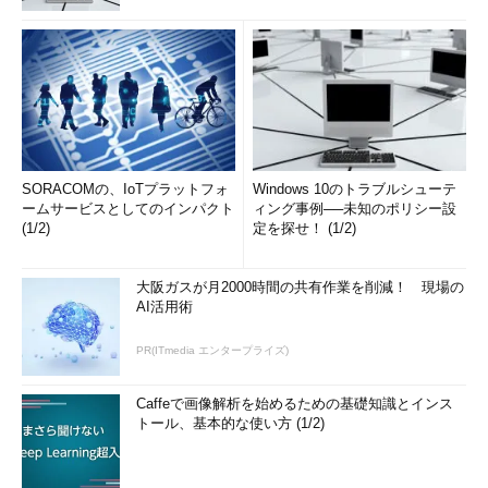
SORACOMの、IoTプラットフォ
Windows 10のトラブルシューテ
ームサービスとしてのインパクト
ィング事例──未知のポリシー設
(1/2)
定を探せ！ (1/2)
大阪ガスが月2000時間の共有作業を削減！ 現場の
AI活用術
PR(ITmedia エンタープライズ)
Caffeで画像解析を始めるための基礎知識とインス
トール、基本的な使い方 (1/2)