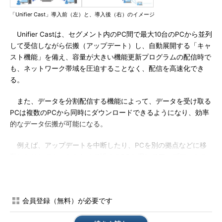
「Unifier Cast」導入前（左）と、導入後（右）のイメージ
Unifier Castは、セグメント内のPC間で最大10台のPCから並列
して受信しながら伝搬（アップデート）し、自動展開する「キャ
スト機能」を備え、容量が大きい機能更新プログラムの配信時で
も、ネットワーク帯域を圧迫することなく、配信を高速化でき
る。
また、データを分割配信する機能によって、データを受け取る
PCは複数のPCから同時にダウンロードできるようになり、効率
的なデータ伝搬が可能になる。
例えば、アップデートを中断したり、PCを別の拠点などに移
動したりしても、あらためて近くのPCを探してアップデータの
受信を再開できる。なお、配布に必要なパッケージ作成作業は横
河レンタ・リースが代行する。
会員登録（無料）が必要です