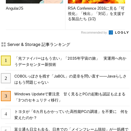
AngularJS
RSA Conference 2016に見る「可
視化」「検出」「対応」を支援す
る製品たち (1/2)
Recommended by
Server & Storage 記事ランキング
「光ファイバーはもう古い」「2035年宇宙の旅」 実運用へ向か
うデータセンター新技術
COBOLっぽさを残す「JaBOL」の是非を問い直す――Javaらしさ
はもう問題じゃない
Windows Updateで要注意 甘く見るとPCの起動も認証も止まる
「3つのセキュリティ移行」
トヨタが「6カ月もかかっていた高性能PCの調達」を不要に 何を
変えたのか？
富士通も日立も去る、日本での「メインフレーム脱却」が一筋縄で