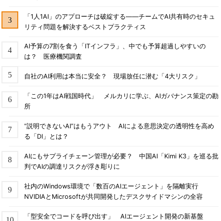
「1人1AI」のアプローチは破綻する――チームでAI共有時のセキュ
リティ問題を解決するベストプラクティス
AI予算の7割を食う「ITインフラ」、中でも予算超過しやすいの
は？ 医療機関調査
自社のAI利用は本当に安全？ 現場放任に潜む「4大リスク」
「この1年はAI戦国時代」 メルカリに学ぶ、AIガバナンス策定の勘
所
“説明できないAI”はもうアウト AIによる意思決定の透明性を高め
る「DI」とは？
AIにもサプライチェーン管理が必要？ 中国AI「Kimi K3」を巡る批
判でAIの調達リスクが浮き彫りに
社内のWindows環境で「数百のAIエージェント」を隔離実行
NVIDIAとMicrosoftが共同開発したデスクサイドマシンの全容
「型安全でコードを呼び出す」 AIエージェント開発の新基盤