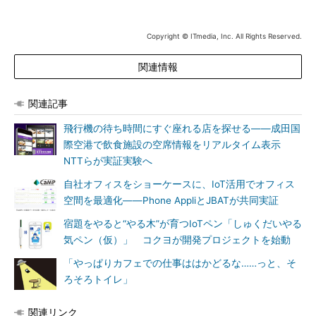
Copyright © ITmedia, Inc. All Rights Reserved.
関連情報
関連記事
飛行機の待ち時間にすぐ座れる店を探せる――成田国
際空港で飲食施設の空席情報をリアルタイム表示
NTTらが実証実験へ
自社オフィスをショーケースに、IoT活用でオフィス
空間を最適化――Phone AppliとJBATが共同実証
宿題をやると“やる木”が育つIoTペン「しゅくだいやる
気ペン（仮）」 コクヨが開発プロジェクトを始動
「やっぱりカフェでの仕事ははかどるな……っと、そ
ろそろトイレ」
関連リンク