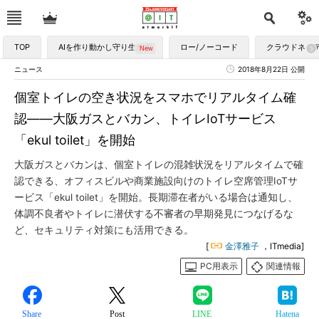
TOP
AIを作り動かし守り生かす
ロー/ノーコード
クラウドネイ
ニュース
2018年8月22日 公開
個室トイレの空き状況をスマホでリアルタイム確
認――大阪ガスとバカン、トイレIoTサービス
「ekul toilet」を開始
大阪ガスとバカンは、個室トイレの混雑状況をリアルタイムで確
認できる、オフィスビルや商業施設向けのトイレ空席管理IoTサ
ービス「ekul toilet」を開始。長期滞在者がいる場合は通知し、
体調不良者やトイレに潜伏する不審者の早期発見につなげるな
ど、セキュリティ対策にも活用できる。
[
金澤雅子
，ITmedia]
PC用表示
関連情報
Share
Post
LINE
Hatena