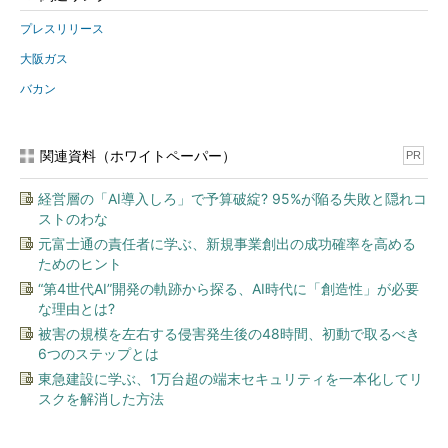
プレスリリース
大阪ガス
バカン
関連資料（ホワイトペーパー）
PR
経営層の「AI導入しろ」で予算破綻? 95%が陥る失敗と隠れコ
ストのわな
元富士通の責任者に学ぶ、新規事業創出の成功確率を高める
ためのヒント
“第4世代AI”開発の軌跡から探る、AI時代に「創造性」が必要
な理由とは?
被害の規模を左右する侵害発生後の48時間、初動で取るべき
6つのステップとは
東急建設に学ぶ、1万台超の端末セキュリティを一本化してリ
スクを解消した方法