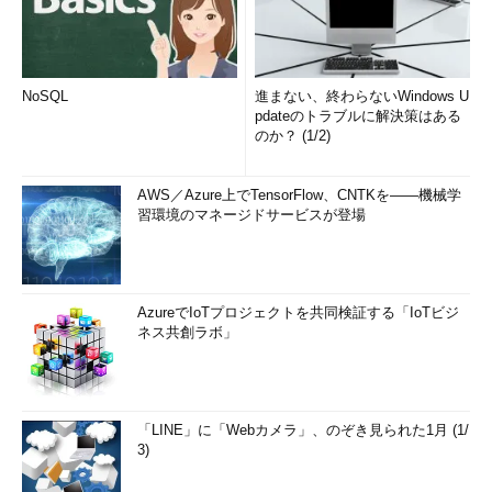
NoSQL
進まない、終わらないWindows U
pdateのトラブルに解決策はある
のか？ (1/2)
AWS／Azure上でTensorFlow、CNTKを――機械学
習環境のマネージドサービスが登場
AzureでIoTプロジェクトを共同検証する「IoTビジ
ネス共創ラボ」
「LINE」に「Webカメラ」、のぞき見られた1月 (1/
3)