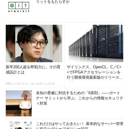
リットをもたらすか
新卒200人超を即戦力に。その育
ザイリンクス、OpenCL、C／C+
成設計とは
+でFPGAアクセラレーションを
行う開発環境最新版のリリースを
発表
PR(シンプレクス・ホールディングス)
未知の脅威に対抗するための「6原則」――ガート
ナー サミットから学ぶ、これからの情報セキュリテ
ィ対策
これだけはやっておきたい！ 基本的なサーバー管理
に役立つグループポリシー設定