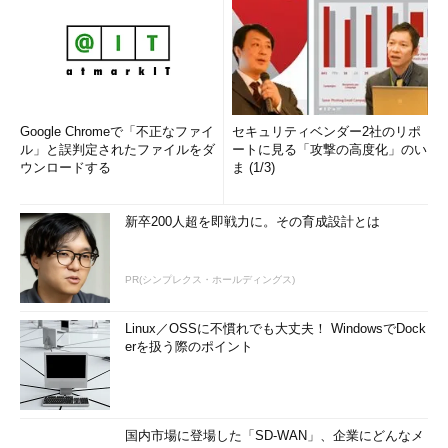
Google Chromeで「不正なファイ
セキュリティベンダー2社のリポ
ル」と誤判定されたファイルをダ
ートに見る「攻撃の高度化」のい
ウンロードする
ま (1/3)
新卒200人超を即戦力に。その育成設計とは
PR(シンプレクス・ホールディングス)
Linux／OSSに不慣れでも大丈夫！ WindowsでDock
erを扱う際のポイント
国内市場に登場した「SD-WAN」、企業にどんなメ