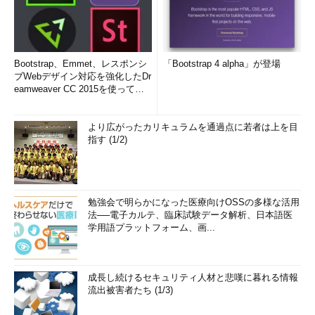
Bootstrap、Emmet、レスポンシ
「Bootstrap 4 alpha」が登場
ブWebデザイン対応を強化したDr
eamweaver CC 2015を使って
み...
より広がったカリキュラムを通過点に若者は上を目
指す (1/2)
勉強会で明らかになった医療向けOSSの多様な活用
法──電子カルテ、臨床試験データ解析、日本語医
学用語プラットフォーム、画...
成長し続けるセキュリティ人材と悲嘆に暮れる情報
流出被害者たち (1/3)