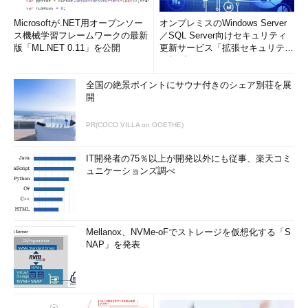
Microsoftが.NET用オープンソー
オンプレミスのWindows Server
ス機械学習フレームワークの最新
／SQL Server向けセキュリティ
版「ML.NET 0.11」を公開
更新サービス「拡張セキュリティ
更新プログ...
全国の絶景ポイントにサウナ付きのシェア別荘を展
開
PR(COCO VILLA on GOETHE)
IT開発者の75％以上が開発以外にも従事、楽天コミ
ュニケーションズ調べ
Mellanox、NVMe-oFでストレージを仮想化する「S
NAP」を発表