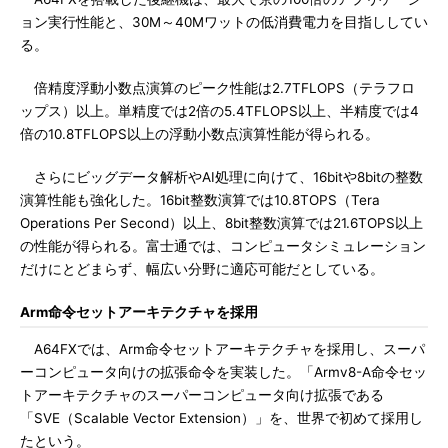
ョン実行性能と、30M～40Mワットの低消費電力を目指ししてい
る。
倍精度浮動小数点演算のピーク性能は2.7TFLOPS（テラフロ
ップス）以上。単精度では2倍の5.4TFLOPS以上、半精度では4
倍の10.8TFLOPS以上の浮動小数点演算性能が得られる。
さらにビッグデータ解析やAI処理に向けて、16bitや8bitの整数
演算性能も強化した。16bit整数演算では10.8TOPS（Tera
Operations Per Second）以上、8bit整数演算では21.6TOPS以上
の性能が得られる。富士通では、コンピュータシミュレーション
だけにとどまらず、幅広い分野に適応可能だとしている。
Arm命令セットアーキテクチャを採用
A64FXでは、Arm命令セットアーキテクチャを採用し、スーパ
ーコンピュータ向けの拡張命令を実装した。「Armv8-A命令セッ
トアーキテクチャのスーパーコンピュータ向け拡張である
「SVE（Scalable Vector Extension）」を、世界で初めて採用し
たという。