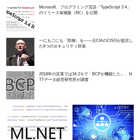
Microsoft、プログラミング言語「TypeScript 3.4」
のリリース候補版（RC）を公開
一にも二にも「防御」を――元CIAのCISOが提言し
た6つのセキュリティ対策
2018年の災害では34.2％で「BCPが機能した」、N
TTデータ経営研究所が調査