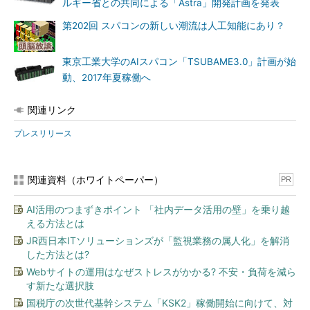
ルギー省との共同による「Astra」開発計画を発表
第202回 スパコンの新しい潮流は人工知能にあり？
東京工業大学のAIスパコン「TSUBAME3.0」計画が始
動、2017年夏稼働へ
関連リンク
プレスリリース
関連資料（ホワイトペーパー）
PR
AI活用のつまずきポイント 「社内データ活用の壁」を乗り越
える方法とは
JR西日本ITソリューションズが「監視業務の属人化」を解消
した方法とは?
Webサイトの運用はなぜストレスがかかる? 不安・負荷を減ら
す新たな選択肢
国税庁の次世代基幹システム「KSK2」稼働開始に向けて、対