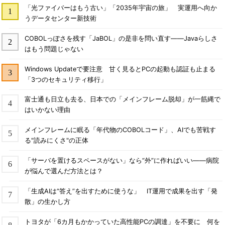
「光ファイバーはもう古い」「2035年宇宙の旅」 実運用へ向か
うデータセンター新技術
COBOLっぽさを残す「JaBOL」の是非を問い直す――Javaらしさ
はもう問題じゃない
Windows Updateで要注意 甘く見るとPCの起動も認証も止まる
「3つのセキュリティ移行」
富士通も日立も去る、日本での「メインフレーム脱却」が一筋縄で
はいかない理由
メインフレームに眠る「年代物のCOBOLコード」、AIでも苦戦す
る"読みにくさ"の正体
「サーバを置けるスペースがない」なら“外”に作ればいい――病院
が悩んで選んだ方法とは？
「生成AIは“答え”を出すために使うな」 IT運用で成果を出す「発
散」の生かし方
トヨタが「6カ月もかかっていた高性能PCの調達」を不要に 何を