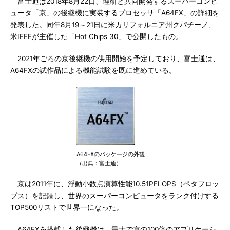
富士通は2018年8月22日、理研と共同開発するスーパーコンピ
ュータ「京」の後継機に実装するプロセッサ「A64FX」の詳細を
発表した。同年8月19～21日に米カリフォルニア州クパチーノ、
米IEEEが主催した「Hot Chips 30」で公開したもの。
2021年ごろの京後継機の供用開始を予定しており、富士通は、
A64FXの試作品による機能試験を既に進めている。
A64FXのパッケージの外観
（出典：富士通）
京は2011年に、浮動小数点演算性能10.51PFLOPS（ペタフロッ
プス）を記録し、世界のスーパーコンピュータをランク付けする
TOP500リストで世界一になった。
A64FXを搭載した後継機は、最大で京の100倍のアプリケーシ