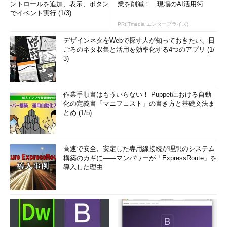
ントロールを追加、表示、ボタン
業を削減！ 現場のAI活用術
でイベント実行 (1/3)
PR(ITmedia エンタープライズ)
デザインネタをWebで探す人が知っておきたい、日
ごろのネタ収集と活用を効率化する4つのアプリ (1/
3)
作業手順書はもういらない！ Puppetにおける自動
化の定義書「マニフェスト」の書き方と基礎文法ま
とめ (1/5)
高速で安全、安定した専用線接続が理想のシステム
構築のカギに――マンパワーが「ExpressRoute」を
導入した理由