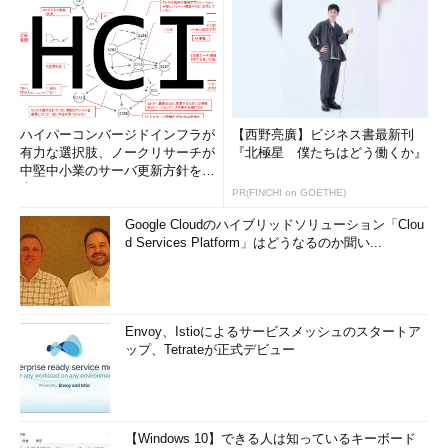
ハイパーコンバージドインフラが
【西野亮廣】ビジネス書最新刊
有力な選択肢、ノークリサーチが
『北極星 僕たちはどう働くか』
中堅中小業のサーバ更新方針を調
査
PR(FINCHI on GOETHE)
Google Cloudのハイブリッドソリューション「Clou
d Services Platform」はどうなるのか聞い...
Envoy、Istioによるサービスメッシュのスタートア
ップ、Tetrateが正式デビュー
【Windows 10】できる人は知っているキーボード