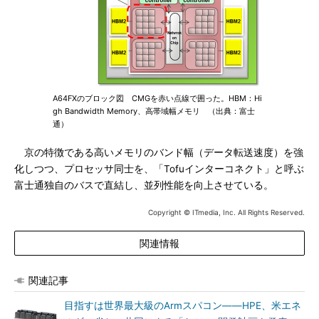
A64FXのブロック図 CMGを赤い点線で囲った。HBM：Hi
gh Bandwidth Memory、高帯域幅メモリ （出典：富士
通）
京の特徴である高いメモリのバンド幅（データ転送速度）を強
化しつつ、プロセッサ同士を、「Tofuインターコネクト」と呼ぶ
富士通独自のバスで直結し、並列性能を向上させている。
Copyright © ITmedia, Inc. All Rights Reserved.
関連情報
関連記事
目指すは世界最大級のArmスパコン――HPE、米エネ