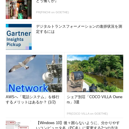
どう働くか』
PR(FINCHI on GOETHE)
デジタルトランスフォーメーションの進捗状況を測
定するには
AWSへ「電話システム」を移行
シェア別荘「COCO VILLA Owne
するメリットはあるか？ (1/2)
rs」3選
PR(COCO VILLA on GOETHE)
【Windows 10】後々困らないように、分かりやす
いコンピュータ名（PC名）に変更する2つの方法