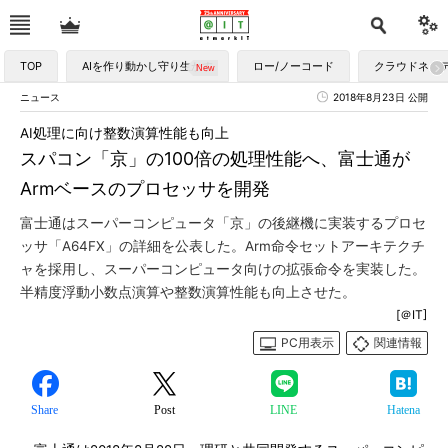
TOP
AIを作り動かし守り生かす
ロー/ノーコード
クラウドネイ
ニュース
2018年8月23日 公開
AI処理に向け整数演算性能も向上
スパコン「京」の100倍の処理性能へ、富士通が
Armベースのプロセッサを開発
富士通はスーパーコンピュータ「京」の後継機に実装するプロセ
ッサ「A64FX」の詳細を公表した。Arm命令セットアーキテクチ
ャを採用し、スーパーコンピュータ向けの拡張命令を実装した。
半精度浮動小数点演算や整数演算性能も向上させた。
[＠IT]
PC用表示
関連情報
Share
Post
LINE
Hatena