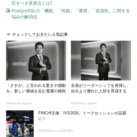
応すべき変更点とは?
PostgreSQLの「機能」「性能」「運用」「拡張性」に関する
悩みの解消法
チェックしておきたい人気記事
「さすが」と言われる驚きや感動
全員がリーダーシップを発揮し、
を。新しい価値を生む電通の挑戦
自分より優れた人財を育成する
PR(dentsu Japan)
PR(dentsu Japan)
FINCHI主催「IVS2026」トークセッションが話題
に！
PR(FINCHI on GOETHE)