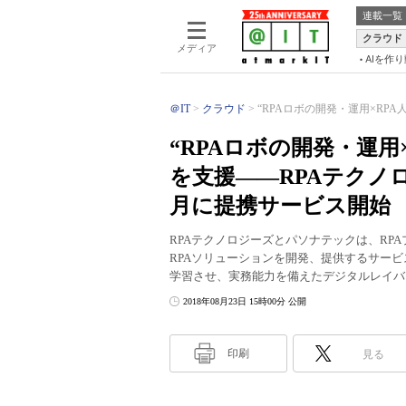
連載一覧
クラウド
メディア
AIを作
＠IT
クラウド
“RPAロボの開発・運用×RPA人
“RPAロボの開発・運用
を支援――RPAテクノロ
月に提携サービス開始
RPAテクノロジーズとパソナテックは、RPAプラ
RPAソリューションを開発、提供するサー
学習させ、実務能力を備えたデジタルレイバ
2018年08月23日 15時00分 公開
印刷
見る