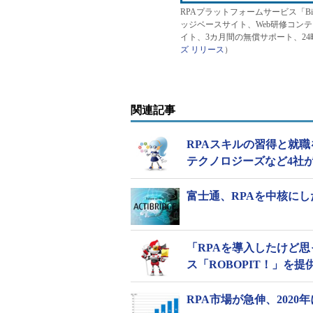
RPAプラットフォームサービス「Biz
ッジベースサイト、Web研修コン
イト、3カ月間の無償サポート、2
ズ リリース
）
関連記事
RPAスキルの習得と就職
テクノロジーズなど4社
富士通、RPAを中核にし
「RPAを導入したけど思
ス「ROBOPIT！」を提
RPA市場が急伸、2020