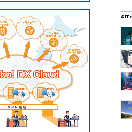
＠IT e