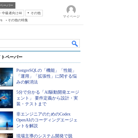
ペーパー
・中級者向けAI
その他
マイページ
ws
その他の特集
イトペーパー
PostgreSQLの「機能」「性能」
「運用」「拡張性」に関する悩
みの解消法
5分で分かる「AI駆動開発エージ
k
ェント」 要件定義から設計・実
装・テストまで
非エンジニアのためのCodex
OpenAIのコーディングエージェ
ントを解説
現場主導のシステム開発で脱