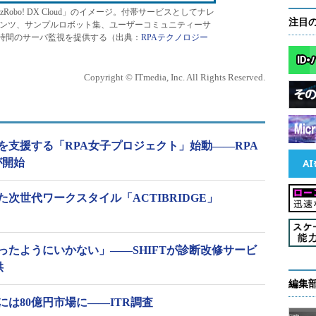
Robo! DX Cloud」のイメージ。付帯サービスとしてナレ
注目
テンツ、サンプルロボット集、ユーザーコミュニティーサ
4時間のサーバ監視を提供する（出典：
RPAテクノロジー
Copyright © ITmedia, Inc. All Rights Reserved.
を支援する「RPA女子プロジェクト」始動――RPA
が開始
た次世代ワークスタイル「ACTIBRIDGE」
ったようにいかない」――SHIFTが診断改修サービ
供
編集
年には80億円市場に――ITR調査