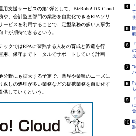
サービスの第1弾として、BizRobo! DX Cloud
務や、会計監査部門の業務を自動化できるRPAソリ
側
サービスを利用することで、定型業務の多い人事労
開
向上が期待できるという。
貌
「
ックではRPAに習熟する人材の育成と派遣を行
ら運用、保守までトータルでサポートしていく計画
“
他分野にも拡大する予定で、業界や業種のニーズに
P
り返しの処理が多い業務などの提携業務を自動化す
、提供していくという。
に
既