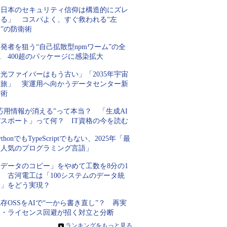
「日本のセキュリティ信仰は構造的にズレ
てる」 コスパよく、すぐ救われる“左
”の防衛術
発者を狙う“自己拡散型npmワーム”の全
 400超のパッケージに感染拡大
光ファイバーはもう古い」「2035年宇宙
の旅」 実運用へ向かうデータセンター新
技術
応用情報が消える”って本当？ 「生成AI
パスポート」って何？ IT資格の今を読む
ythonでもTypeScriptでもない、2025年「最
も人気のプログラミング言語」
「データのコピー」をやめて工数を8分の1
 古河電工は「100システムのデータ統
合」をどう実現？
存OSSをAIで“一から書き直し”？ 再実
装・ライセンス回避が招く対立と分断
»
ランキングをもっと見る