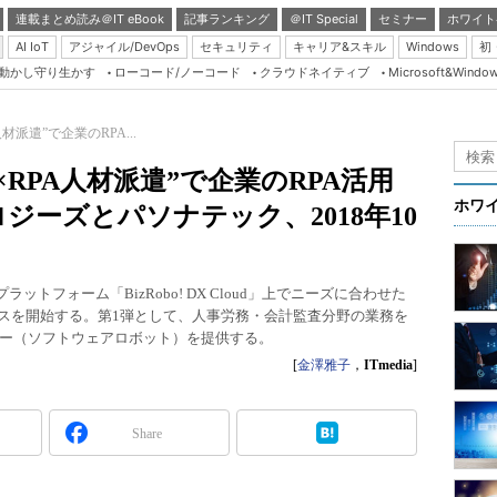
連載まとめ読み＠IT eBook
記事ランキング
＠IT Special
セミナー
ホワイト
AI IoT
アジャイル/DevOps
セキュリティ
キャリア&スキル
Windows
初
り動かし守り生かす
ローコード/ノーコード
クラウドネイティブ
Microsoft&Windo
Server & Storage
HTML5 + UX
材派遣”で企業のRPA...
Smart & Social
×RPA人材派遣”で企業のRPA活用
Coding Edge
ホワ
ジーズとパソナテック、2018年10
Java Agile
Database Expert
ットフォーム「BizRobo! DX Cloud」上でニーズに合わせた
Linux ＆ OSS
ビスを開始する。第1弾として、人事労務・会計監査分野の業務を
Master of IP Networ
ー（ソフトウェアロボット）を提供する。
[
金澤雅子
，
ITmedia
]
Security & Trust
Test & Tools
Share
Insider.NET
ブログ