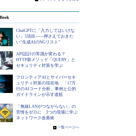
Book
ChatGPTに「入力してはいけな
い」5項目――押さえておきた
い“生成AIのNGリスト”
API設計の常識が変わる？
HTTP新メソッド「QUERY」と
セキュリティ対策を学ぶ
フロンティアAIとサイバーセキ
ュリティ対策の現在地 「17万
行のAIコード分析」事例と公的
ガイドラインが示す道筋
「無線LANがつながらない」の
苦情をゼロに 3つの現場に学ぶ
ネットワーク改善術
»
一覧ページへ