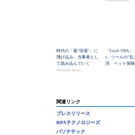
PR(dentsu Japan)
のか
時代の「最"現場"」に
「Excel VBA」「
飛び込み、当事者とし
s」ツールの“乱
て踏み込んでいく
消 ペット保険
どう実現したの
PR(dentsu Japan)
関連リンク
プレスリリース
RPAテクノロジーズ
パソナテック