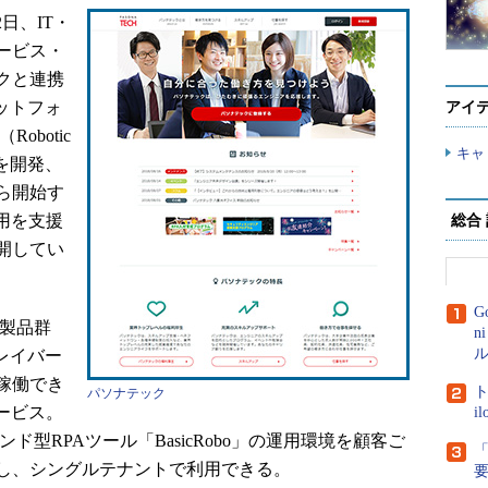
日、IT・
ービス・
クと連携
ットフォ
アイ
Robotic
キャ
ョンを開発、
から開始す
用を支援
総合
開してい
G
ール製品群
n
ル
ルレイバー
稼働でき
ト
パソナテック
ービス。
i
ド型RPAツール「BasicRobo」の運用環境を顧客ご
「
し、シングルテナントで利用できる。