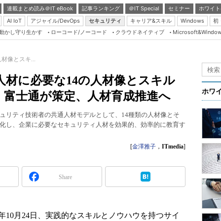
連載まとめ読み＠IT eBook
記事ランキング
＠IT Special
セミナー
ホワイト
AI IoT
アジャイル/DevOps
セキュリティ
キャリア&スキル
Windows
初
り動かし守り生かす
ローコード/ノーコード
クラウドネイティブ
Microsoft&Windo
Server & Storage
HTML5 + UX
像とスキ...
Smart & Social
材に必要な14の人材像とスキル
Coding Edge
ホワ
、富士通が策定、人材育成推進へ
Java Agile
キュリティ技術者の共通人材モデルとして、14種類の人材像とそ
Database Expert
化し、企業に必要なセキュリティ人材を効果的、効率的に教育す
Linux ＆ OSS
[
金澤雅子
，
ITmedia
]
Master of IP Networ
Security & Trust
Share
Test & Tools
Insider.NET
ブログ
8年10月24日、実践的なスキルとノウハウを持つサイ