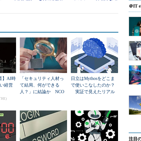
実践的なスキルやノウハウを持つ高度なセキュリテ
＠IT e
モデルの標準化に取り組むとしている。
晋】AI時
「セキュリティ人材っ
日立はMythosをどこま
い経営
て結局、何ができる
で使いこなしたのか？
人？」に結論か NCO
実証で見えたリアル
が定義した“13個の役
な性能
THE)
割”
注目