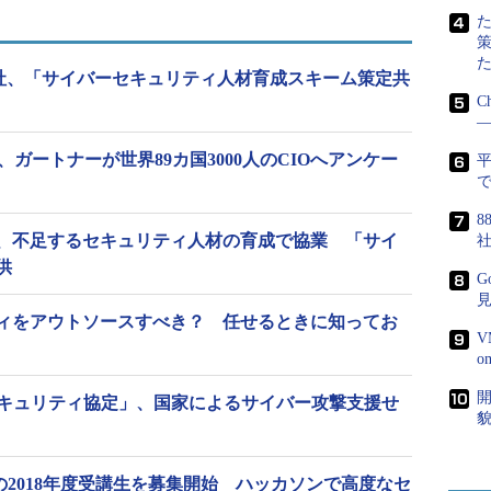
3社、「サイバーセキュリティ人材育成スキーム策定共
C
―
おける14の人材像
、ガートナーが世界89カ国3000人のCIOへアンケー
米国国立標準技術研究所（NIST）のセキュリティ
で
るセキュリティ対策への対応をベースに、アプリケ
8
性診断を実施するペネトレーションテスターや、サ
、不足するセキュリティ人材の育成で協業 「サイ
供
調査するフォレンジックエンジニア、セキュリティ
G
シデントレスポンダーなど、14種類の人材像とそれ
ィをアウトソースすべき？ 任せるときに知ってお
化した。
V
要なコースマップ仕様書（コースマップ、シラバス
開
社が「セキュリティ協定」、国家によるサイバー攻撃支援せ
貌
セキュリティ人材育成に「統合セキュリティ人材モデ
、IT／セキュリティベンダーでのセキュリティ人材
365」の2018年度受講生を募集開始 ハッカソンで高度なセ