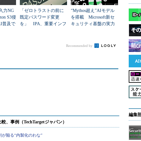
「入力NG
「ゼロトラストの前に
“Mythos超え”AIモデル
on S3侵
既定パスワード変更
を搭載 Microsoft新セ
I普及で
を」 IPA、重要インフ
キュリティ基盤の実力
“前
ラを守る「最低限のセ
とは？
キュリティ」を刷新
Recommended by
編集