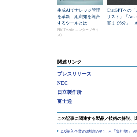
生成AIでナレッジ管理
ChatGPTへの
を革新 組織知を統合
リスト」「Amaz
するツールとは
害まで8分」 A
セキュリティの
PR(ITmedia エンタープライ
ズ)
提”が崩壊
関連リンク
プレスリリース
NEC
日立製作所
富士通