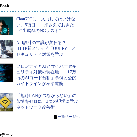
Book
ChatGPTに「入力してはいけな
い」5項目――押さえておきた
い“生成AIのNGリスト”
API設計の常識が変わる？
HTTP新メソッド「QUERY」と
セキュリティ対策を学ぶ
フロンティアAIとサイバーセキ
ュリティ対策の現在地 「17万
行のAIコード分析」事例と公的
ガイドラインが示す道筋
「無線LANがつながらない」の
苦情をゼロに 3つの現場に学ぶ
ネットワーク改善術
»
一覧ページへ
のテーマ