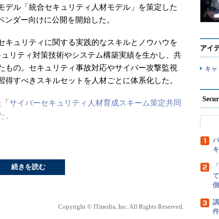
モデル「統合セキュリティ人材モデル」を策定した
ィベンダー向けに公開を開始した。
セキュリティに関する実践的なスキルとノウハウを
アイ
キュリティ対策技術やシステム構築実績を生かし、共
したもの。セキュリティ事故対応やサイバー攻撃監視
キャ
習得すべきスキルセットを人材ごとに体系化した。
Secu
た「
サイバーセキュリティ人材育成スキーム策定共同
た。
パ
続きを読む
側
講
Copyright © ITmedia, Inc. All Rights Reserved.