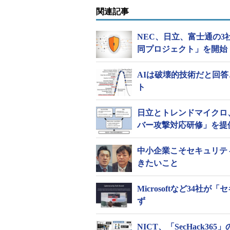
関連記事
NEC、日立、富士通の
同プロジェクト」を開始
「統合セキュリティ人材モデル」に
AIは破壊的技術だと回答
統合セキュリティ人材モデルでは、
ト
対策基準「
NIST SP800-181
」が定め
ーションなどの脆弱（ぜいじゃく）
日立とトレンドマイクロ
バー攻撃対応研修」を提
イバー攻撃による被害範囲を分析、
インシデント時に初動対応するイン
中小企業こそセキュリテ
ぞれのスキルセットを体系化、標準
きたいこと
また、各人材像のスキル習得に必
Microsoftなど34
など）も本順次公開する。
ず
3社は、2019年度から自社での
ル」の活用を予定している。今後は
NICT、「SecHack