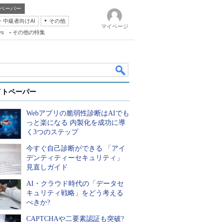
ペーパー
・中級者向けAI
その他
マイページ
ws
その他の特集
イトペーパー
Webアプリの脆弱性診断はAIでも
っと楽になる 内製化を成功に導
く3つのステップ
今すぐ自己診断ができる 「アイ
k
デンティティーセキュリティ」
見直しガイド
AI・クラウド時代の「データセ
キュリティ戦略」をどう考える
べきか?
CAPTCHAや二要素認証も突破?