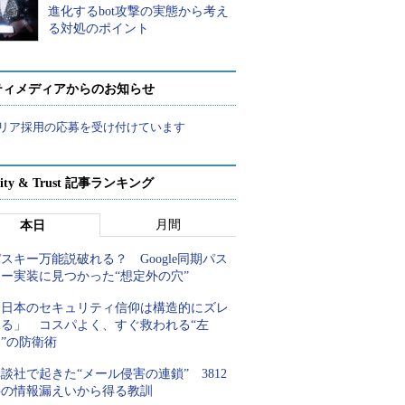
進化するbot攻撃の実態から考え
る対処のポイント
ティメディアからのお知らせ
リア採用の応募を受け付けています
rity & Trust 記事ランキング
月間
本日
スキー万能説破れる？ Google同期パス
キー実装に見つかった“想定外の穴”
「日本のセキュリティ信仰は構造的にズレ
てる」 コスパよく、すぐ救われる“左
”の防衛術
談社で起きた“メール侵害の連鎖” 3812
件の情報漏えいから得る教訓