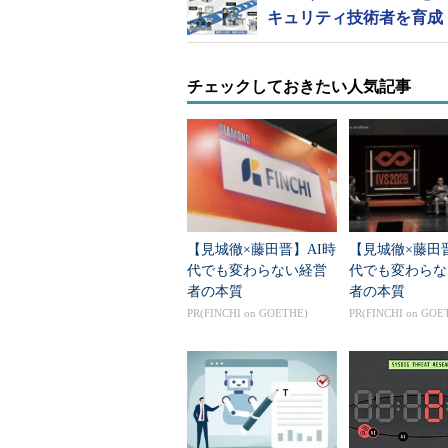
キュリティ技術者を育成
の育成活動と連携し、国内における
ィ技術者の育成とセキュリティ人材
チェックしておきたい人気記事
【見城徹×藤田晋】AI時
【見城徹×藤田
代でも変わらない経営
代でも変わらな
者の本質
者の本質
PR(FINCHI on GOETHE)
PR(FINCHI on GOE