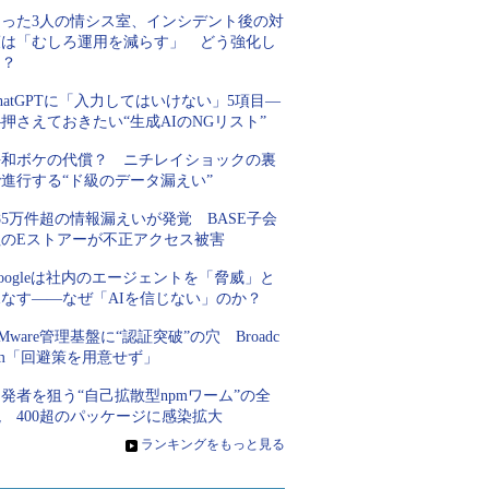
たった3人の情シス室、インシデント後の対
策は「むしろ運用を減らす」 どう強化し
た？
hatGPTに「入力してはいけない」5項目―
押さえておきたい“生成AIのNGリスト”
平和ボケの代償？ ニチレイショックの裏
進行する“ド級のデータ漏えい”
85万件超の情報漏えいが発覚 BASE子会
社のEストアーが不正アクセス被害
oogleは社内のエージェントを「脅威」と
見なす――なぜ「AIを信じない」のか？
Mware管理基盤に“認証突破”の穴 Broadc
om「回避策を用意せず」
発者を狙う“自己拡散型npmワーム”の全
 400超のパッケージに感染拡大
»
ランキングをもっと見る