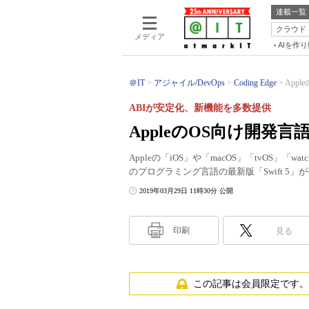
連載一覧
クラウド
メディア
AIを作
＠IT
アジャイル/DevOps
Coding Edge
Appl
ABIが安定化、新機能を多数提供
AppleのOS向け開発言語
Appleの「iOS」や「macOS」「tvOS
のプログラミング言語の最新版「Swift 5」
2019年03月29日 11時30分 公開
印刷
見る
この記事は会員限定です。