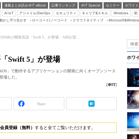
連載まとめ読み＠IT eBook
記事ランキング
＠IT Special
セミナー
ホワイト
AI IoT
アジャイル/DevOps
セキュリティ
キャリア&スキル
Windows
初
り動かし守り生かす
ローコード/ノーコード
クラウドネイティブ
Microsoft&Windo
Server & Storage
HTML5 + UX
eのOS向け開発言語「Swift 5」が登場：ABIが安...
Smart & Social
Coding Edge
「Swift 5」が登場
ホワ
Java Agile
」「watchOS」で動作するアプリケーションの開発に向くオープンソース
Database Expert
が登場した。
Linux ＆ OSS
[
＠IT
]
Master of IP Networ
Security & Trust
Share
Test & Tools
Insider.NET
会員登録（無料）
すると全てご覧いただけます。
ブログ