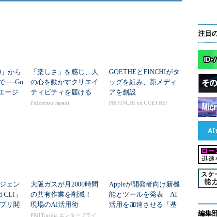
注目
2.0」から
「楽しさ」を感じ、人
GOETHEとFINCHIがタ
で──Go
の心を動かすクリエイ
ッグを組み、新メディ
Iエージ
ティビティを届ける
アを創設
発基盤
PR(dentsu Japan)
PR(FINCHI on GOETHE)
エージェン
大阪ガスが月2000時間
Appleが開発者向け新機
 CLI」
の共有作業を削減！
能とツールを発表 AI
プリ開
現場のAI活用術
活用を加速させる「基
編集
に
盤モデルフレームワー
PR(ITmedia エンタープライ