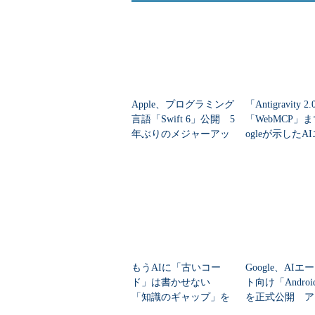
Apple、プログラミング
「Antigravity 
言語「Swift 6」公開 5
「WebMCP」ま
年ぶりのメジャーアッ
ogleが示したA
プデート、変更点は？
ェント時代の開
もうAIに「古いコー
Google、AI
ド」は書かせない
ト向け「Android
「知識のギャップ」を
を正式公開 ア
埋めるスキルをGoogle
発が“3倍高速”