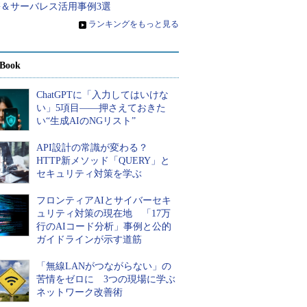
携＆サーバレス活用事例3選
»
ランキングをもっと見る
Book
ChatGPTに「入力してはいけな
い」5項目――押さえておきた
い“生成AIのNGリスト”
API設計の常識が変わる？
HTTP新メソッド「QUERY」と
セキュリティ対策を学ぶ
フロンティアAIとサイバーセキ
ュリティ対策の現在地 「17万
行のAIコード分析」事例と公的
ガイドラインが示す道筋
「無線LANがつながらない」の
苦情をゼロに 3つの現場に学ぶ
ネットワーク改善術