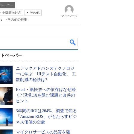
ペーパー
・中級者向けAI
その他
マイページ
ws
その他の特集
イトペーパー
ニデックアドバンステクノロジ
ーに学ぶ「UIテスト自動化」 工
数削減の秘訣は?
Excel・紙帳票への依存はなぜ続
k
く? 現場DXを阻む課題と改善の
ヒント
3年間のROIは264%、調査で知る
「Amazon RDS」がもたらすビジ
ネス価値の全貌
マイクロサービスの品質を確