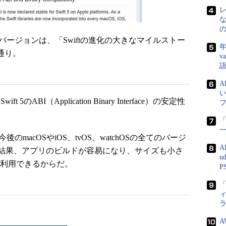
バージョンは、「Swiftの進化の大きなマイルストー
年
の通り。
v
ABI（Application Binary Interface）の安定性
「
のmacOSやiOS、tvOS、watchOSの全てのバージ
A
結果、アプリのビルドが容易になり、サイズも小さ
u
を利用できるからだ。
P
「
A