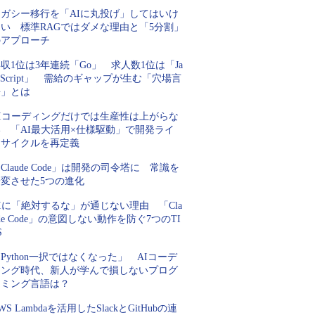
レガシー移行を「AIに丸投げ」してはいけ
ない 標準RAGではダメな理由と「5分割」
のアプローチ
収1位は3年連続「Go」 求人数1位は「Ja
aScript」 需給のギャップが生む「穴場言
語」とは
AIコーディングだけでは生産性は上がらな
い 「AI最大活用×仕様駆動」で開発ライ
フサイクルを再定義
Claude Code」は開発の司令塔に 常識を
一変させた5つの進化
Iに「絶対するな」が通じない理由 「Cla
de Code」の意図しない動作を防ぐ7つのTI
S
Python一択ではなくなった」 AIコーデ
ィング時代、新人が学んで損しないプログ
ラミング言語は？
WS Lambdaを活用したSlackとGitHubの連