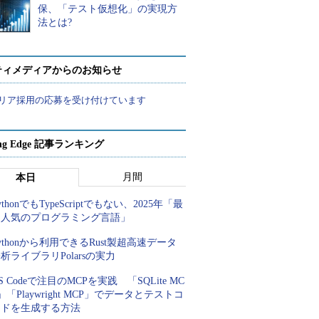
保、「テスト仮想化」の実現方
法とは?
ティメディアからのお知らせ
リア採用の応募を受け付けています
ing Edge 記事ランキング
月間
本日
ythonでもTypeScriptでもない、2025年「最
も人気のプログラミング言語」
ythonから利用できるRust製超高速データ
析ライブラリPolarsの実力
S Codeで注目のMCPを実践 「SQLite MC
」「Playwright MCP」でデータとテストコ
ードを生成する方法