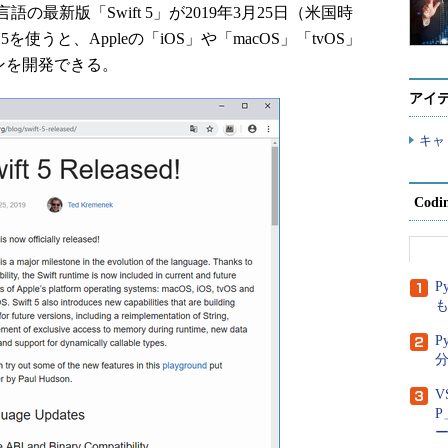
新版「Swift 5」が2019年3月25日（米国時
を使うと、Appleの「iOS」や「macOS」「tvOS」
ョンを開発できる。
アイ
キャ
Cod
P
P
分
V
P