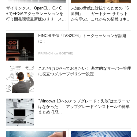
ザイリンクス、OpenCL、C／C+
未知の脅威に対抗するための「6
+でFPGAアクセラレーションを
原則」――ガートナー サミット
行う開発環境最新版のリリースを
から学ぶ、これからの情報セキュ
発表
リティ対策
FINCHI主催「IVS2026」トークセッションが話題
に！
PR(FINCHI on GOETHE)
これだけはやっておきたい！ 基本的なサーバー管理
に役立つグループポリシー設定
“Windows 10へのアップグレード：失敗”はエラーで
はなかった――アップグレードインストールの簡単
まとめ (1/3...