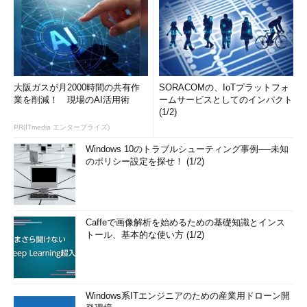
大阪ガスが月2000時間の共有作
SORACOMの、IoTプラットフォ
業を削減！ 現場のAI活用術
ームサービスとしてのインパクト
(1/2)
PR(ITmedia エンタープライズ)
Windows 10のトラブルシューティング事例──未知
のポリシー設定を探せ！ (1/2)
Caffeで画像解析を始めるための基礎知識とインス
トール、基本的な使い方 (1/2)
Windows系ITエンジニアのための産業用ドローン開