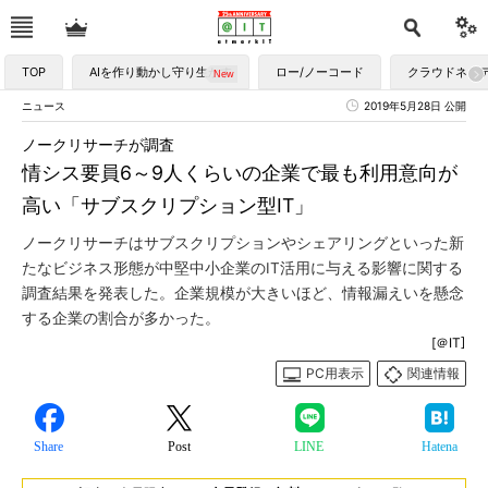
TOP
AIを作り動かし守り生かす
ロー/ノーコード
クラウドネイ
ニュース
2019年5月28日 公開
ノークリサーチが調査
情シス要員6～9人くらいの企業で最も利用意向が
高い「サブスクリプション型IT」
ノークリサーチはサブスクリプションやシェアリングといった新
たなビジネス形態が中堅中小企業のIT活用に与える影響に関する
調査結果を発表した。企業規模が大きいほど、情報漏えいを懸念
する企業の割合が多かった。
[＠IT]
PC用表示
関連情報
Share
Post
LINE
Hatena