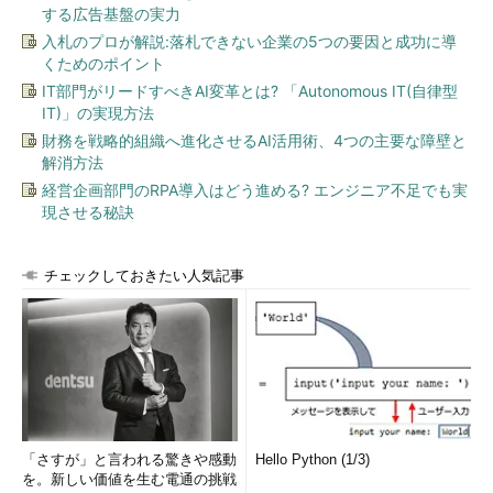
する広告基盤の実力
入札のプロが解説:落札できない企業の5つの要因と成功に導
くためのポイント
IT部門がリードすべきAI変革とは? 「Autonomous IT(自律型
IT)」の実現方法
財務を戦略的組織へ進化させるAI活用術、4つの主要な障壁と
解消方法
経営企画部門のRPA導入はどう進める? エンジニア不足でも実
現させる秘訣
チェックしておきたい人気記事
「さすが」と言われる驚きや感動
Hello Python (1/3)
を。新しい価値を生む電通の挑戦