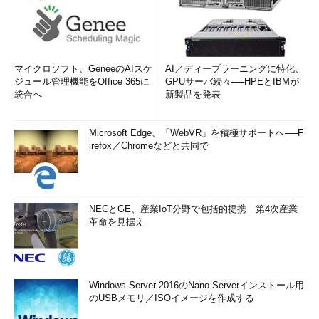
マイクロソフト、GeneeのAIスケ
AI／ディープラーニングに特化、
ジュール管理機能をOffice 365に
GPUサーバ続々──HPEとIBMが
統合へ
新製品を発表
Microsoft Edge、「WebVR」を積極サポートへ──F
irefox／Chromeなどと共同で
NECとGE、産業IoT分野で包括的提携 第4次産業
革命を見据え
Windows Server 2016のNano Serverインストール用
のUSBメモリ／ISOイメージを作成する