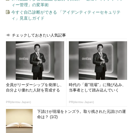
ィー管理」の変革術
今すぐ自己診断ができる 「アイデンティティーセキュリテ
ィ」見直しガイド
チェックしておきたい人気記事
全員がリーダーシップを発揮し、
時代の「最"現場"」に飛び込み、
自分より優れた人財を育成する
当事者として踏み込んでいく
PR(dentsu Japan)
PR(dentsu Japan)
下請けが現場をトンズラ。取り残された元請けの運
命は？ (1/2)