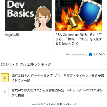
AngularJS
RSA Conference 2016に見る「可
視化」「検出」「対応」を支援す
る製品たち (1/2)
Recommended by
Linux ＆ OSS 記事ランキング
既存OSSをAIで“一から書き直し”？ 再実装・ライセンス回避が招
く対立と分断
生成AIで膨大なログから障害原因特定 RAG、Pythonでログ分析ア
プリ構築
Copyright © ITmedia Inc. All Rights Reserved.