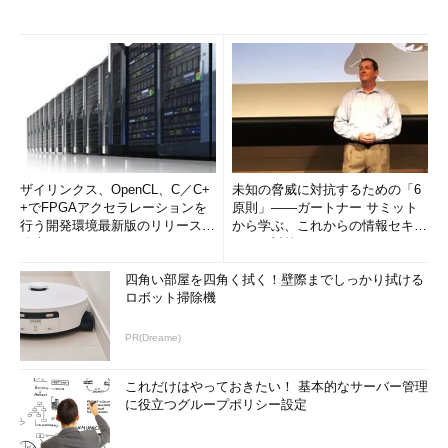
ザイリンクス、OpenCL、C／C+
未知の脅威に対抗するための「6
+でFPGAアクセラレーションを
原則」――ガートナー サミット
行う開発環境最新版のリリースを
から学ぶ、これからの情報セキュ
発表
リティ対策
四角い部屋を四角く拭く！壁際までしっかり拭ける
ロボット掃除機
PR(Dreame)
これだけはやっておきたい！ 基本的なサーバー管理
に役立つグループポリシー設定