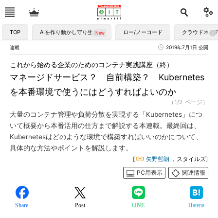
TOP
AIを作り動かし守り生かす
ロー/ノーコード
クラウドネイ
連載
2019年7月1日 公開
これから始める企業のためのコンテナ実践講座（終）
マネージドサービス？ 自前構築？ Kubernetes
を本番環境で使うにはどうすればよいのか
（1/2 ページ）
大量のコンテナ管理や負荷分散を実現する「Kubernetes」につ
いて概要から本番活用の仕方まで解説する本連載。最終回は、
Kubernetesはどのような環境で構築すればいいのかについて、
具体的な方法やポイントを解説します。
[
矢野哲朗
，スタイルズ]
PC用表示
関連情報
Share
Post
LINE
Hatena