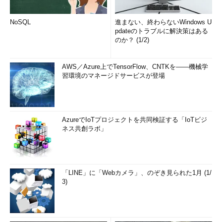
NoSQL
進まない、終わらないWindows U
pdateのトラブルに解決策はある
のか？ (1/2)
AWS／Azure上でTensorFlow、CNTKを――機械学
習環境のマネージドサービスが登場
AzureでIoTプロジェクトを共同検証する「IoTビジ
ネス共創ラボ」
「LINE」に「Webカメラ」、のぞき見られた1月 (1/
3)