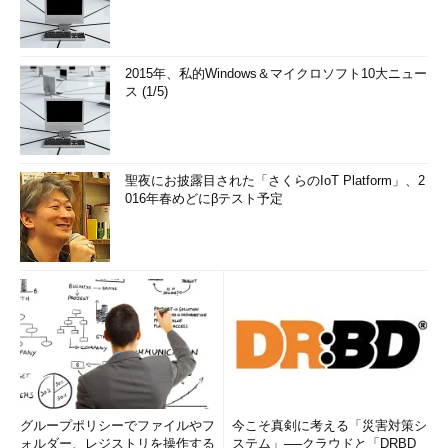
2015年、私的Windows＆マイクロソフト10大ニュー
ス (1/5)
聖夜にお披露目された「さくらのIoT Platform」、2
016年春めどにβテスト予定
グループポリシーでファイルやフ
今こそ真剣に考える「災害対策シ
ォルダー、レジストリを操作する
ステム」──クラウドと「DRBD