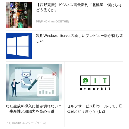
【西野亮廣】ビジネス書最新刊『北極星 僕たちは
どう働くか』
PR(FINCHI on GOETHE)
次期Windows Serverの新しいプレビュー版が待ち遠
しい
なぜ生成AI導入に踏み切れない？
セルフサービスBIツールって、E
生産性と組織力を高める鍵
xcelとどう違う？ (1/2)
PR(ITmedia エンタープライズ)