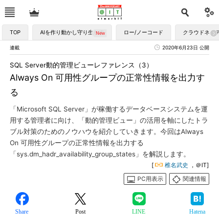
TOP
AIを作り動かし守り生かす
ロー/ノーコード
クラウドネイ
連載
2020年6月23日 公開
SQL Server動的管理ビューレファレンス（3）
Always On 可用性グループの正常性情報を出力す
る
「Microsoft SQL Server」が稼働するデータベースシステムを運
用する管理者に向け、「動的管理ビュー」の活用を軸にしたトラ
ブル対策のためのノウハウを紹介していきます。今回はAlways
On 可用性グループの正常性情報を出力する
「sys.dm_hadr_availability_group_states」を解説します。
[
椎名武史
，＠IT]
PC用表示
関連情報
Share
Post
LINE
Hatena