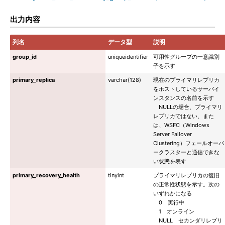
出力内容
列名
データ型
説明
group_id
uniqueidentifier
可用性グループの一意識別
子を示す
primary_replica
varchar(128)
現在のプライマリレプリカ
をホストしているサーバイ
ンスタンスの名前を示す
NULLの場合、プライマリ
レプリカではない、また
は、WSFC（Windows
Server Failover
Clustering）フェールオーバ
ークラスターと通信できな
い状態を表す
primary_recovery_health
tinyint
プライマリレプリカの復旧
の正常性状態を示す。次の
いずれかになる
0 実行中
1 オンライン
NULL セカンダリレプリ