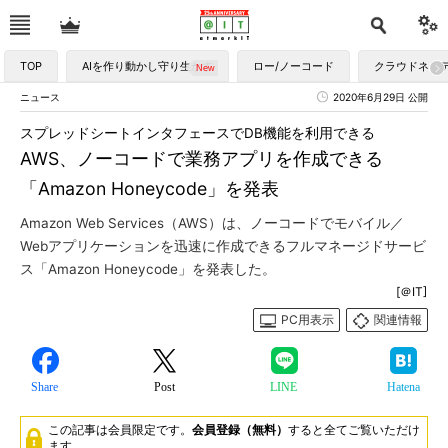
TOP
AIを作り動かし守り生かす
ロー/ノーコード
クラウドネイ
ニュース
2020年6月29日 公開
スプレッドシートインタフェースでDB機能を利用できる
AWS、ノーコードで業務アプリを作成できる
「Amazon Honeycode」を発表
Amazon Web Services（AWS）は、ノーコードでモバイル／
Webアプリケーションを迅速に作成できるフルマネージドサービ
ス「Amazon Honeycode」を発表した。
[＠IT]
PC用表示
関連情報
Share
Post
LINE
Hatena
この記事は会員限定です。
会員登録（無料）
すると全てご覧いただけ
ます。