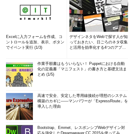
Excelに入力フォームを作成、コ
デザインネタをWebで探す人が知
ントロールを追加、表示、ボタン
っておきたい、日ごろのネタ収集
でイベント実行 (1/3)
と活用を効率化する4つのアプリ
(1/3)
作業手順書はもういらない！ Puppetにおける自動
化の定義書「マニフェスト」の書き方と基礎文法ま
とめ (1/5)
高速で安全、安定した専用線接続が理想のシステム
構築のカギに――マンパワーが「ExpressRoute」を
導入した理由
Bootstrap、Emmet、レスポンシブWebデザイン対
応を強化したDreamweaver CC 2015を使ってみ...