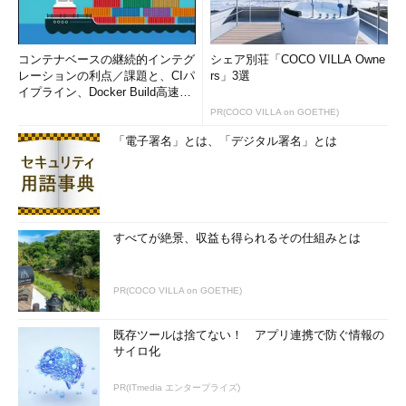
コンテナベースの継続的インテグ
シェア別荘「COCO VILLA Owne
レーションの利点／課題と、CIパ
rs」3選
イプライン、Docker Build高速化
のコツ (1/2...
PR(COCO VILLA on GOETHE)
「電子署名」とは、「デジタル署名」とは
すべてが絶景、収益も得られるその仕組みとは
PR(COCO VILLA on GOETHE)
既存ツールは捨てない！ アプリ連携で防ぐ情報の
サイロ化
PR(ITmedia エンタープライズ)